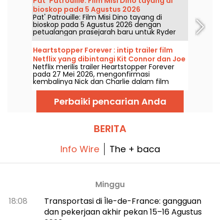
Pat’ Patrouille: Film Misi Dino tayang di
bioskop pada 5 Agustus 2026
Pat' Patrouille: Film Misi Dino tayang di
bioskop pada 5 Agustus 2026 dengan
petualangan prasejarah baru untuk Ryder
dan timnya.
Heartstopper Forever : intip trailer film
Netflix yang dibintangi Kit Connor dan Joe
Netflix merilis trailer Heartstopper Forever
Locke
pada 27 Mei 2026, mengonfirmasi
kembalinya Nick dan Charlie dalam film
penutup yang akan hadir di platform ini
pada 17 Juli 2026. Ditulis oleh Alice Oseman
Perbaiki pencarian Anda
dan disutradarai Wash Westmoreland, film
panjang ini secara resmi menutup kisah seri
Heartstopper.
BERITA
Info Wire
The + baca
Minggu
18:08
Transportasi di Île-de-France: gangguan
dan pekerjaan akhir pekan 15–16 Agustus