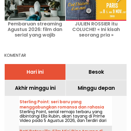
Pembaruan streaming
JULIEN ROSSIER itu
Agustus 2026: film dan
COLUCHE! « Ini kisah
serial yang wajib
seorang pria »
s
ditonton di Netflix,
Disney+, Prime Video
KOMENTAR
Hari ini
Besok
Akhir minggu ini
Minggu depan
Sterling Point: seri baru yang
menggabungkan romansa dan rahasia
Sterling Point, serial remaja terbaru yang
keluarga hadir di Prime Video
dibintangi Ella Rubin, akan tayang di Prime
Video pada 5 Agustus 2026, dan terdiri dari
delapan episode.