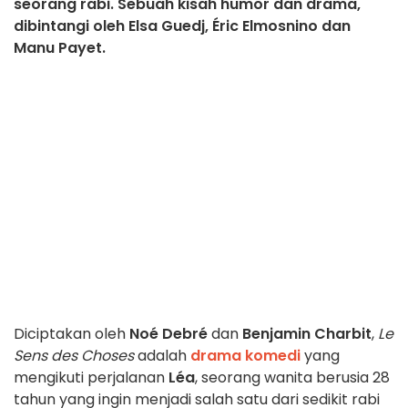
seorang rabi. Sebuah kisah humor dan drama,
dibintangi oleh Elsa Guedj, Éric Elmosnino dan
Manu Payet.
Diciptakan oleh
Noé Debré
dan
Benjamin Charbit
,
Le
Sens des Choses
adalah
drama komedi
yang
mengikuti perjalanan
Léa
, seorang wanita berusia 28
tahun yang ingin menjadi salah satu dari sedikit rabi