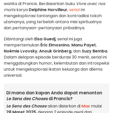
wanita di Prancis. Berdasarkan buku
Vivre avec nos
morts
karya
Delphine Horvilleur
,
serial
ini
mengeksplorasi tantangan dan kontradiksi tokoh
utamanya, yang terbelah antara misi spiritualnya
dan pertanyaan-pertanyaan pribadinya.
Dibintangi oleh
Elsa Guedj
, serial ini juga
mempertemukan
Éric Elmosnino
,
Manu Payet
,
Noémie Lvovsky
,
Anouk Grinberg
, dan
Suzy Bemba
.
Dalam delapan episode berdurasi 30 menit, serial ini
menggabungkan humor, kelembutan dan introspeksi
untuk mengeksplorasi ikatan keluarga dan dilema
universal.
Di mana dan kapan Anda dapat menonton
Le Sens des Choses
di Prancis?
Le Sens des Choses
akan disiarkan di
Max
mulai
28 Maret 2025
, dengan 2 episode awal dan