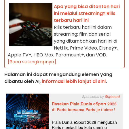
Apa yang bisa ditonton hari
ini melalui streaming? Rilis
terbaru hari ini
Rilis terbaru hari ini dalam
streaming: film dan serial
yang ditambahkan hari ini di
Netflix, Prime Video, Disney+,
Apple TV+, HBO Max, Paramount+, dan VOD.
[Baca selengkapnya]
Halaman ini dapat mengandung elemen yang
dibantu oleh AI,
informasi lebih lanjut di sini
.