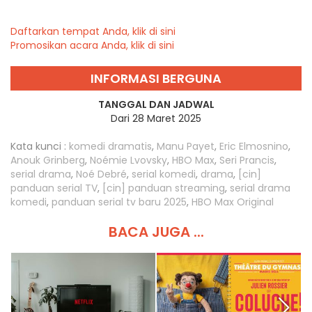
Daftarkan tempat Anda, klik di sini
Promosikan acara Anda, klik di sini
INFORMASI BERGUNA
TANGGAL DAN JADWAL
Dari 28 Maret 2025
Kata kunci :
komedi dramatis
,
Manu Payet
,
Eric Elmosnino
,
Anouk Grinberg
,
Noémie Lvovsky
,
HBO Max
,
Seri Prancis
,
serial drama
,
Noé Debré
,
serial komedi
,
drama
,
[cin]
panduan serial TV
,
[cin] panduan streaming
,
serial drama
komedi
,
panduan serial tv baru 2025
,
HBO Max Original
BACA JUGA ...