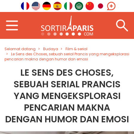
Selamat datang
Budaya
Film & serial
Le Sens des Choses, sebuah serial Prancis yang mengeksplorasi
pencarian makna dengan humor dan emosi
LE SENS DES CHOSES,
SEBUAH SERIAL PRANCIS
YANG MENGEKSPLORASI
PENCARIAN MAKNA
DENGAN HUMOR DAN EMOSI