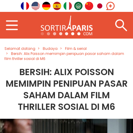
Selamat datang
Budaya
Film & serial
Bersih: Alix Poisson memimpin penipuan pasar saham dalam
film thriller sosial di M6
BERSIH: ALIX POISSON
MEMIMPIN PENIPUAN PASAR
SAHAM DALAM FILM
THRILLER SOSIAL DI M6