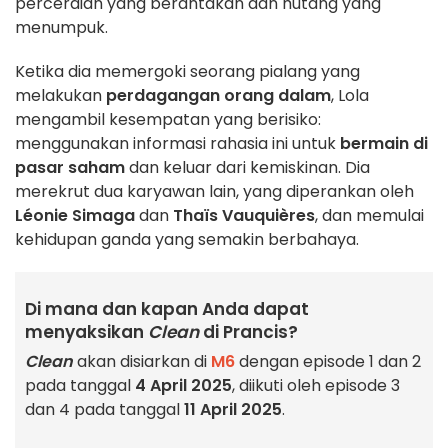
perceraian yang berantakan dan hutang yang
menumpuk.
Ketika dia memergoki seorang pialang yang
melakukan
perdagangan orang dalam
, Lola
mengambil kesempatan yang berisiko:
menggunakan informasi rahasia ini untuk
bermain di
pasar saham
dan keluar dari kemiskinan. Dia
merekrut dua karyawan lain, yang diperankan oleh
Léonie Simaga
dan
Thaïs Vauquières
, dan memulai
kehidupan ganda yang semakin berbahaya.
Di mana dan kapan Anda dapat
menyaksikan
Clean
di Prancis?
Clean
akan disiarkan di
M6
dengan episode 1 dan 2
pada tanggal
4 April 2025
, diikuti oleh episode 3
dan 4 pada tanggal
11 April 2025
.