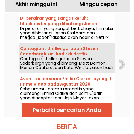
Akhir minggu ini
Minggu depan
Di perairan yang sangat keruh:
blockbuster yang dibintangi Jason
Di perairan yang sangat berbahaya, film aksi
Statham hadir di Netflix dan HBO Max
yang dibintangi Jason Statham dan
megad_lodon raksasa akan hadir di Netflix
dan HBO Max pada 2 Agustus 2026.
Contagion : thriller garapan Steven
Soderbergh kini hadir di Netflix
Contagion, thriller garapan Steven
Soderbergh yang dibintangi Matt Damon,
Marion Cotillard, dan Kate Winslet, akan hadir
di Netflix pada 6 Agustus 2026.
Avant toi bersama Emilia Clarke tayang di
Prime Video pada Agustus 2026.
Sebelummu, drama romantis yang
dibintangi Emilia Clarke dan Sam Claflin
yang diadaptasi dari Jojo Moyes, akan
tayang di Prime Video pada 1 Agustus 2026.
Perbaiki pencarian Anda
BERITA