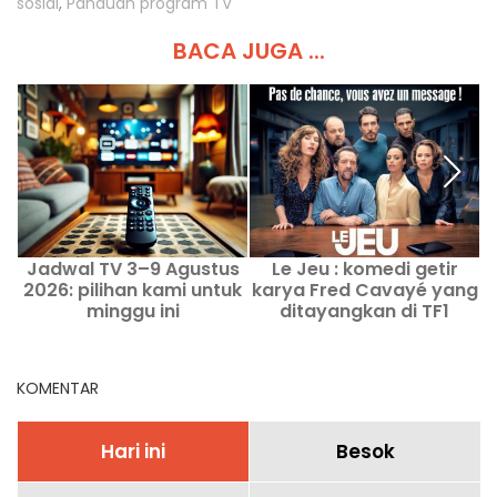
sosial
,
Panduan program TV
BACA JUGA ...
Jadwal TV 3–9 Agustus
Le Jeu : komedi getir
2026: pilihan kami untuk
karya Fred Cavayé yang
minggu ini
ditayangkan di TF1
KOMENTAR
Hari ini
Besok