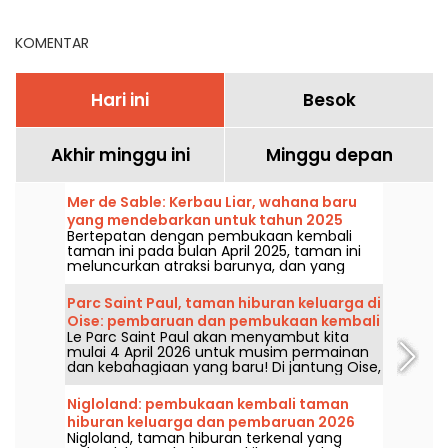
2027
KOMENTAR
Hari ini
Besok
Akhir minggu ini
Minggu depan
Mer de Sable: Kerbau Liar, wahana baru
yang mendebarkan untuk tahun 2025
Bertepatan dengan pembukaan kembali
taman ini pada bulan April 2025, taman ini
meluncurkan atraksi barunya, dan yang
paling tidak bisa Anda katakan adalah Anda
harus berpegang teguh pada hal ini!
Parc Saint Paul, taman hiburan keluarga di
Oise: pembaruan dan pembukaan kembali
Le Parc Saint Paul akan menyambut kita
2026
mulai 4 April 2026 untuk musim permainan
dan kebahagiaan yang baru! Di jantung Oise,
datanglah untuk menjelajahi taman hiburan
yang menawan ini dalam bingkai alamnya
Nigloland: pembukaan kembali taman
yang autentik. Taman yang sepenuhnya
hiburan keluarga dan pembaruan 2026
ramah keluarga ini siap untuk dikunjungi
Nigloland, taman hiburan terkenal yang
secepat mungkin.