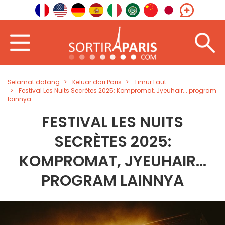
Selamat datang
Keluar dari Paris
Timur Laut
Festival Les Nuits Secrètes 2025: Kompromat, Jyeuhair... program
lainnya
FESTIVAL LES NUITS
SECRÈTES 2025:
KOMPROMAT, JYEUHAIR...
PROGRAM LAINNYA