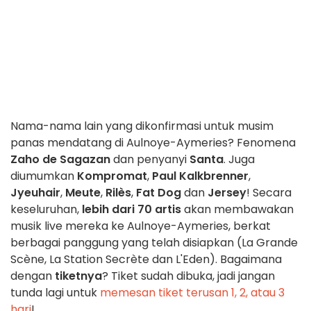
Nama-nama lain yang dikonfirmasi untuk musim
panas mendatang di Aulnoye-Aymeries? Fenomena
Zaho de Sagazan
dan penyanyi
Santa
. Juga
diumumkan
Kompromat
,
Paul Kalkbrenner
,
Jyeuhair
,
Meute
,
Rilès
,
Fat Dog
dan
Jersey
! Secara
keseluruhan,
lebih dari 70 artis
akan membawakan
musik live mereka ke Aulnoye-Aymeries, berkat
berbagai panggung yang telah disiapkan (La Grande
Scène, La Station Secrète dan L'Eden). Bagaimana
dengan
tiketnya
? Tiket sudah dibuka, jadi jangan
tunda lagi untuk
memesan tiket terusan 1, 2, atau 3
hari
!