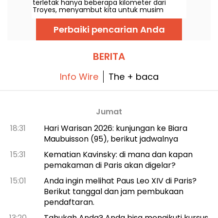
terletak hanya beberapa kilometer dari
Troyes, menyambut kita untuk musim
barunya, yang berlangsung dari Sabtu, 4
April hingga 11 November 2026.
Perbaiki pencarian Anda
BERITA
Info Wire
The + baca
Jumat
18:31
Hari Warisan 2026: kunjungan ke Biara
Maubuisson (95), berikut jadwalnya
15:31
Kematian Kavinsky: di mana dan kapan
pemakaman di Paris akan digelar?
15:01
Anda ingin melihat Paus Leo XIV di Paris?
Berikut tanggal dan jam pembukaan
pendaftaran.
13:20
Tahukah Anda? Anda bisa mengikuti kursus