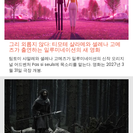
그리 외롭지 않다: 티모테 샬라메와 셀레나 고메
즈가 출연하는 일루미네이션의 새 영화
팀토미 샤말레와 셀레나 고메즈가 일루미네이션의 신작 오리지
널 어드벤처 Pas si seuls에 목소리를 맡는다. 영화는 2027년 3
월 31일 극장 개봉.