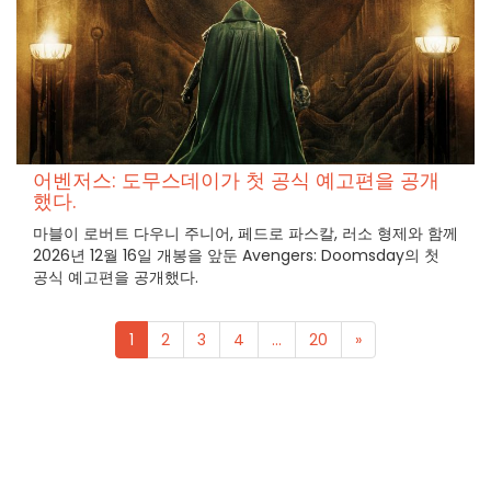
어벤저스: 도무스데이가 첫 공식 예고편을 공개
했다.
마블이 로버트 다우니 주니어, 페드로 파스칼, 러소 형제와 함께
2026년 12월 16일 개봉을 앞둔 Avengers: Doomsday의 첫
공식 예고편을 공개했다.
1
2
3
4
...
20
»