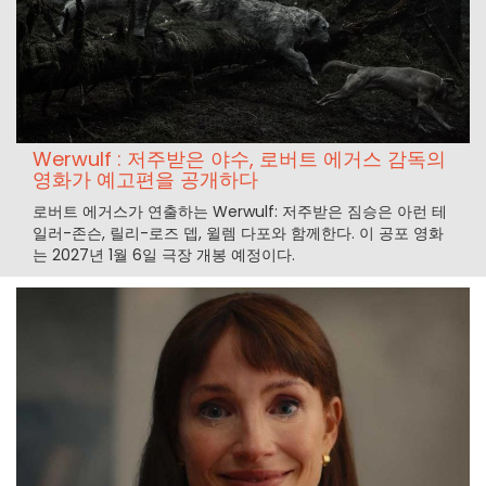
Werwulf : 저주받은 야수, 로버트 에거스 감독의
영화가 예고편을 공개하다
로버트 에거스가 연출하는 Werwulf: 저주받은 짐승은 아런 테
일러-존슨, 릴리-로즈 뎁, 윌렘 다포와 함께한다. 이 공포 영화
는 2027년 1월 6일 극장 개봉 예정이다.