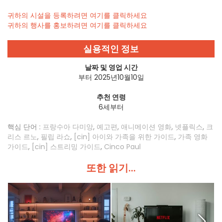
귀하의 시설을 등록하려면 여기를 클릭하세요
귀하의 행사를 홍보하려면 여기를 클릭하세요
실용적인 정보
날짜 및 영업 시간
부터 2025년10월10일
추천 연령
6세부터
핵심 단어 :
프랑수아 다미앙
,
예고편
,
애니메이션 영화
,
넷플릭스
,
크
리스 르노
,
필립 라쇼
,
[cin] 아이와 가족을 위한 가이드
,
가족 영화
가이드
,
[cin] 스트리밍 가이드
,
Cinco Paul
또한 읽기...