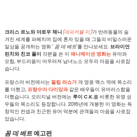
크리스 르노와
야로우 체니
(데피커블 미)
가 반려동물의 숨
겨진 세계를 파헤치며 집에 혼자 있을 때 그들의 비밀스러운
일상을 공개하는 영화 '
꼼 데 베트
'를 만나보세요.
브라이언
린치와
친코 폴이
각본을 쓴 이
애니메이션 영화는
유머와
모험, 부드러움이 어우러져 남녀노소 모두의 마음을 사로잡
습니다.
프랑스어 버전에서는
필립 라쇼가
개 영웅 맥스 역에 목소리
를 더했고,
프랑수아 다미앙과
같은 배우들이 유머러스함을
더했습니다. 오리지널 버전에는
루이 C.K.
를 비롯한 유명 성
우들의 목소리도 등장합니다. 2016년에 개봉한 이 영화는 독
창적인 컨셉과 친근한 유머 덕분에 관객들의 마음을 사로잡
았습니다.
꼼 데 베트
예고편