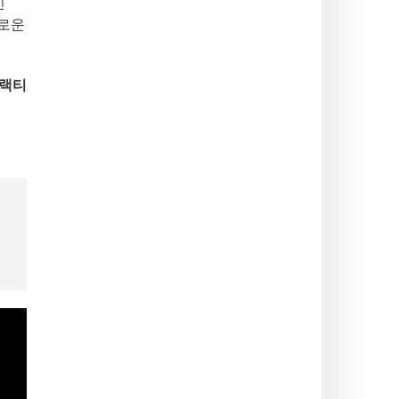
 '
로운
랙티