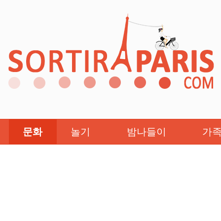
문화
놀기
밤나들이
가