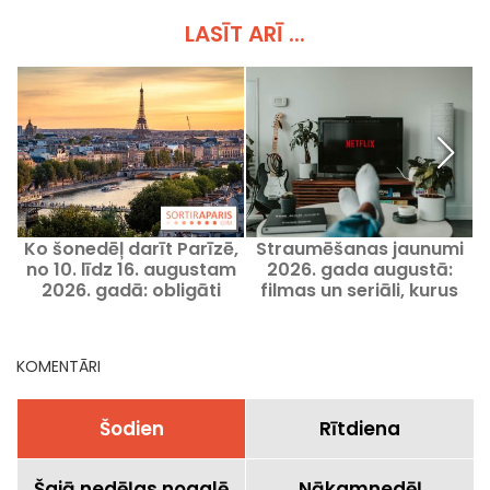
LASĪT ARĪ ...
Ko šonedēļ darīt Parīzē,
Straumēšanas jaunumi
no 10. līdz 16. augustam
2026. gada augustā:
2026. gadā: obligāti
filmas un seriāli, kurus
apmeklējami pasākumi
skatīties Netflix, Disney+
un Prime Video
KOMENTĀRI
Šodien
Rītdiena
Šajā nedēļas nogalē
Nākamnedēļ