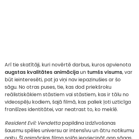
Arī tie skatītāji, kuri novērtē darbus, kuros apvienota
augstas kvalitātes animācija
un
tumšs visums
, var
būt ieinteresēti, pat ja viņi nav iepazinušies ar šo
sāgu. No otras puses, tie, kas dod priekšroku
reālistiskākiem stāstiem vai stāstiem, kas ir tālu no
videospēļu kodiem, šajā filmā, kas paliek ļoti uzticīga
franšīzes identitātei, var neatrast to, ko meklē.
Resident Evil: Vendetta
papildina izdzīvošanas
šausmu spēles universu ar intensīvu un ātru notikumu
gaitu. Šī animācijas filma solās iepriecināt gan sāgas,