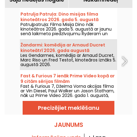
Patrulja Patruļa: Dino misijas filma
kinoteātros 2026. gada 5. augustā
Patruļpatruļa: Filma Misija Dino nāk
kinoteātros 2026. gada 5. augustā ar jaunu
senā laikmeta piedzīvojumu Ryderam un
viņa komandai.
Žandarmi: komēdija ar Arnaud Ducret
kinoteātrī 2026. gada augustā
Les Gendarmes, komēdija ar Arnaud Ducret,
Marc Riso un Fred Testot, kinoteāros iznāks 5.
augustā 2026.
Fast & Furious 7 ienāk Prime Video kopā ar
9 citām sērijas filmām
Fast & Furious 7, Džeima Vorna akcijas filma
ar Vin Diesel, Paul Walker un Jason Statham,
nāk uz Prime Video 2026. gada 1. augustā,
kopā ar vairākiem sērijas turpinājumiem.
Precizējiet meklēšanu
JAUNUMS