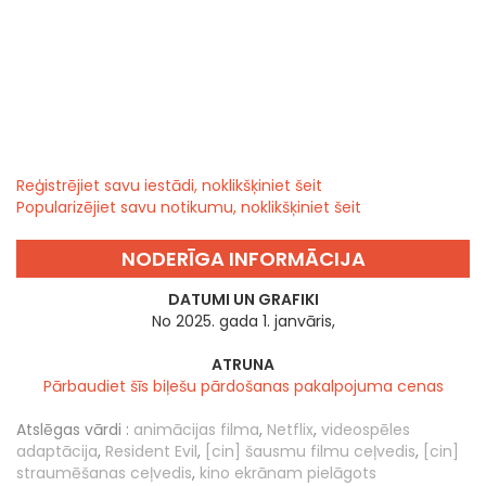
Reģistrējiet savu iestādi, noklikšķiniet šeit
Popularizējiet savu notikumu, noklikšķiniet šeit
NODERĪGA INFORMĀCIJA
DATUMI UN GRAFIKI
No 2025. gada 1. janvāris,
ATRUNA
Pārbaudiet šīs biļešu pārdošanas pakalpojuma cenas
Atslēgas vārdi :
animācijas filma
,
Netflix
,
videospēles
adaptācija
,
Resident Evil
,
[cin] šausmu filmu ceļvedis
,
[cin]
straumēšanas ceļvedis
,
kino ekrānam pielāgots