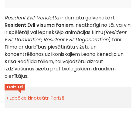
Resident Evil: Vendetta
ir domāta galvenokārt
Resident Evil visuma faniem
, neatkarīgi no tā, vai viņi
ir spēlētāji vai iepriekšējo animācijas filmu
(Resident
Evil: Damnation
,
Resident Evil: Degeneration
) fani.
Filma ar darbības piesātinātu sižetu un
koncentrēšanos uz ikoniskajiem Leona Kenedija un
Krisa Redfīlda tēliem, tai vajadzētu aizraut
izdzīvošanas sižetu pret bioloģiskiem draudiem
cienītājus.
LASĪT ARĪ
Labākie kinoteātri Parīzē