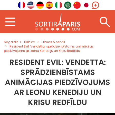
Sagaidīt
Kultūra
Filmas & seriāli
Resident Evil: Vendetta: sprādzienbīstams animācijas
piedzīvojums ar Leonu Kenediju un Krisu Redfīldu
RESIDENT EVIL: VENDETTA:
SPRĀDZIENBĪSTAMS
ANIMĀCIJAS PIEDZĪVOJUMS
AR LEONU KENEDIJU UN
KRISU REDFĪLDU