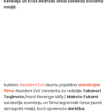
Kenedijs un Kriss Redfīlds atkal satiekas bīstamā
misijā.
Kultisko
Resident Evil
visumu papildina
animācijas
filma
Resident Evil: Vendetta
, ko režisējis
Takanori
Tsujimoto
(Hard Revenge Milly)
.
Makoto Fukami
sarakstījis scenāriju, un filma iegremdē fanus jaunā
aizraujošā misijā, kurā apvienota
darbība
,