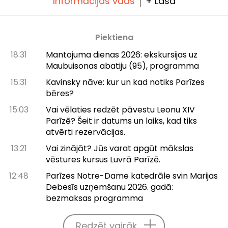
Informācijas vads
+ Lasa
Piektiena
18:31
Mantojuma dienas 2026: ekskursijas uz
Maubuisonas abatiju (95), programma
15:31
Kavinsky nāve: kur un kad notiks Parīzes
bēres?
15:03
Vai vēlaties redzēt pāvestu Leonu XIV
Parīzē? Šeit ir datums un laiks, kad tiks
atvērti rezervācijas.
13:21
Vai zinājāt? Jūs varat apgūt mākslas
vēstures kursus Luvrā Parīzē.
12:48
Parīzes Notre-Dame katedrāle svin Marijas
Debesīs uzņemšanu 2026. gadā:
bezmaksas programma
Redzēt vairāk