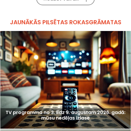
JAUNĀKĀS PILSĒTAS ROKASGRĀMATAS
TV programma no 3. līdz 9. augustam 2026. gadā:
mūsu nedēļas izlase