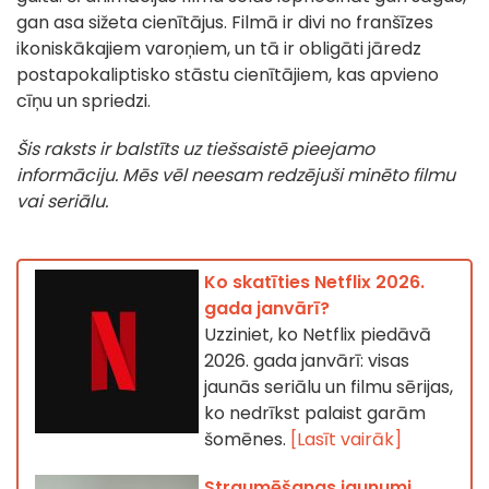
gan asa sižeta cienītājus. Filmā ir divi no franšīzes
ikoniskākajiem varoņiem, un tā ir obligāti jāredz
postapokaliptisko stāstu cienītājiem, kas apvieno
cīņu un spriedzi.
Šis raksts ir balstīts uz tiešsaistē pieejamo
informāciju. Mēs vēl neesam redzējuši minēto filmu
vai seriālu.
Ko skatīties Netflix 2026.
gada janvārī?
Uzziniet, ko Netflix piedāvā
2026. gada janvārī: visas
jaunās seriālu un filmu sērijas,
ko nedrīkst palaist garām
šomēnes.
[Lasīt vairāk]
Straumēšanas jaunumi