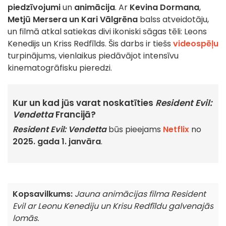
piedzīvojumi
un
animācija
. Ar
Kevina Dormana
,
Metjū Mersera un
Kari Vālgrēna
balss atveidotāju,
un filmā atkal satiekas divi ikoniski sāgas tēli: Leons
Kenedijs un Kriss Redfīlds. Šis darbs ir tiešs
videospēļu
turpinājums, vienlaikus piedāvājot intensīvu
kinematogrāfisku pieredzi.
Kur un kad jūs varat noskatīties
Resident Evil:
Vendetta
Francijā?
Resident Evil: Vendetta
būs pieejams
Netflix
no
2025. gada 1. janvāra
.
Kopsavilkums:
Jauna animācijas filma Resident
Evil ar Leonu Kenediju un Krisu Redfīldu galvenajās
lomās.