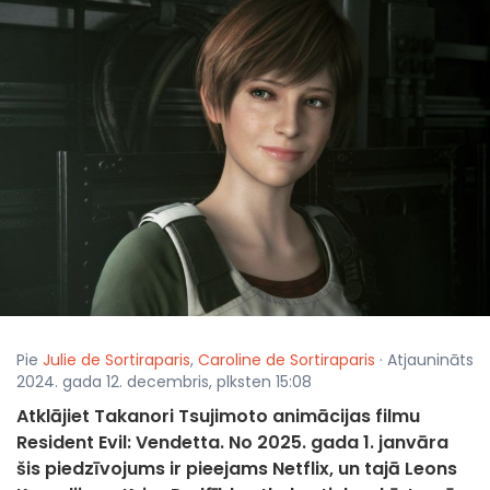
Pie
Julie de Sortiraparis
,
Caroline de Sortiraparis
· Atjaunināts
2024. gada 12. decembris, plksten 15:08
Atklājiet Takanori Tsujimoto animācijas filmu
Resident Evil: Vendetta. No 2025. gada 1. janvāra
šis piedzīvojums ir pieejams Netflix, un tajā Leons