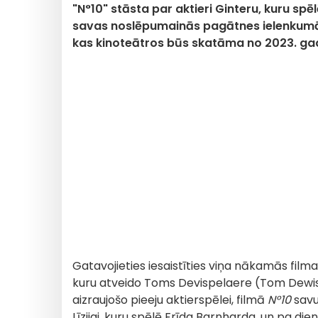
"N°10" stāsta par aktieri Ginteru, kuru s
savas noslēpumainās pagātnes ielenkum
kas kinoteātros būs skatāma no 2023. ga
Gatavojieties iesaistīties viņa nākamās film
kuru atveido Toms Devispelaere (Tom Dewisp
aizraujošo pieeju aktierspēlei, filmā
N°10
savu
Līzijai, kuru spēlē Frīda Barnharda, un pa die