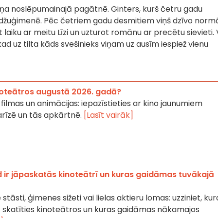
viņa noslēpumainajā pagātnē. Ginters, kurš četru gadu
udžuģimenē. Pēc četriem gadu desmitiem viņš dzīvo norm
t laiku ar meitu Līzi un uzturot romānu ar precētu sievieti. 
kad uz tilta kāds svešinieks viņam uz ausīm iespiež vienu
inoteātros augustā 2026. gadā?
ilmas un animācijas: iepazīstieties ar kino jaunumiem
rīzē un tās apkārtnē.
[Lasīt vairāk]
 ir jāpaskatās kinoteātrī un kuras gaidāmas tuvākajā
 stāsti, ģimenes sižeti vai lielas aktieru lomas: uzziniet, kur
s skatīties kinoteātros un kuras gaidāmas nākamajos