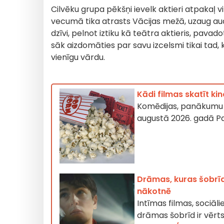
Cilvēku grupa pēkšņi ievelk aktieri atpakaļ 
vecumā tika atrasts Vācijas mežā, uzaug a
dzīvi, pelnot iztiku kā teātra aktieris, pavado
sāk aizdomāties par savu izcelsmi tikai tad, 
vienīgu vārdu.
Kādi filmas skatīt k
Komēdijas, panākumu f
augustā 2026. gadā Pa
Drāmas, kuras šobrīd
nākotnē
Intīmas filmas, sociālie
drāmas šobrīd ir vērt