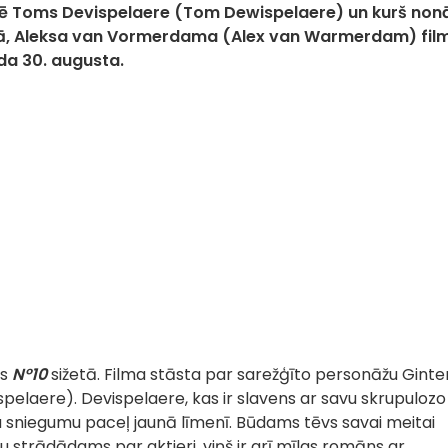
pēlē Toms Devispelaere (Tom Dewispelaere) un kurš non
ā, Aleksa van Vormerdama (Alex van Warmerdam) fil
da 30. augusta.
as
N°10
sižetā. Filma stāsta par sarežģīto personāžu Ginte
elaere). Devispelaere, kas ir slavens ar savu skrupulozo
 sniegumu paceļ jaunā līmenī. Būdams tēvs savai meitai
nu strādādams par aktieri, viņš ir arī mīlas romāns ar