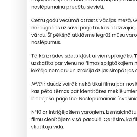
noslēpumainu precētu sievieti.
Četru gadu vecumā atrasts Vācijas mežā, Gi
neraugoties uz savu pagātni, kas atdzīvojas, 
vārdu. Šī pēkšņā atklāsme iegrūž mūsu varo
noslēpumus.
Tā kā izrādes sižets kļūst arvien spraigāks,
T
uzskatīta par vienu no filmas spilgtākajiem
iekšējo nemieru un izraisīja dziļas simpātijas s
N°10
ir daudz vairāk nekā tikai filma par no
kas pēta tēmas par identitātes meklējumie
biedējošā pagātne. Noslēpumainais "svešinieks
N°10 ar intriģējošiem varoņiem, izsmalcinātu 
filmu cienītājiem visā pasaulē. Cerēsim, ka f
skatītāju vidū.