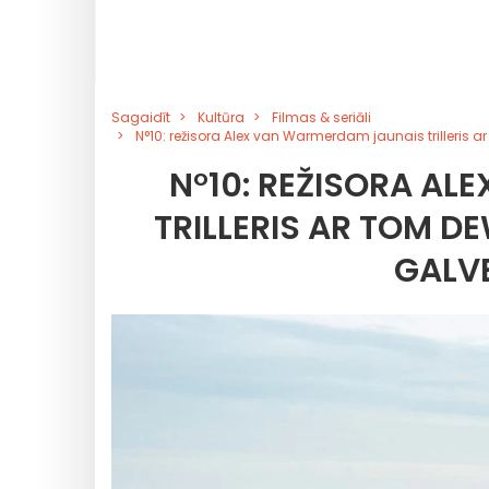
Sagaidīt
Kultūra
Filmas & seriāli
N°10: režisora Alex van Warmerdam jaunais trilleris
N°10: REŽISORA A
TRILLERIS AR TOM D
GALV