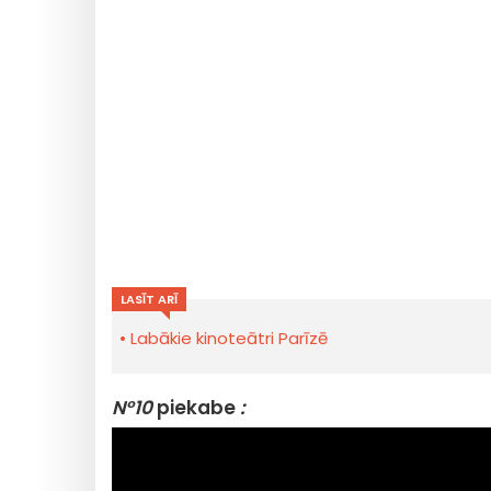
LASĪT ARĪ
Labākie kinoteātri Parīzē
N°10
piekabe
: