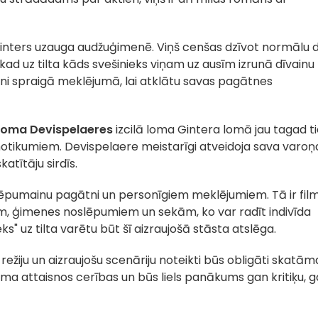
nters uzauga audžuģimenē. Viņš cenšas dzīvot normālu dz
kad uz tilta kāds svešinieks viņam uz ausīm izrunā dīvainu
ni spraigā meklējumā, lai atklātu savas pagātnes
oma Devispelaeres
izcilā loma Gintera lomā jau tagad t
 notikumiem. Devispelaere meistarīgi atveidoja sava varoņ
katītāju sirdīs.
slēpumainu pagātni un personīgiem meklējumiem. Tā ir fil
m, ģimenes noslēpumiem un sekām, ko var radīt indivīda
" uz tilta varētu būt šī aizraujošā stāsta atslēga.
režiju un aizraujošu scenāriju noteikti būs obligāti skatām
ilma attaisnos cerības un būs liels panākums gan kritiķu, 