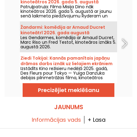
kinoteātros 2026. gada 5. augustā
Patruļpatruļa: Filma Misija Dino nāk
kinoteātros 2026. gada 5. augustā ar jaunu
senā laikmeta piedzīvojumu Ryderam un
viņa komandai.
Žandarmi: komēdija ar Arnaud Ducret
kinoteātrī 2026. gada augustā
Les Gendarmes, komēdija ar Arnaud Ducret,
Marc Riso un Fred Testot, kinoteāros iznāks 5.
augustā 2026.
Ziedi Tokijai: Kannās pamanītais japāņu
drāmas darbs iznāk uz lielajiem ekrāniem
Izstādīts Kino režisieru nedēļā 2025. gadā,
Des Fleurs pour Tokyo — Yuiga Danzuka
debijas pilnmetrāžas filma, kinoteātros
nonāks 2026. gada 5. augustā.
Precizējiet meklēšanu
JAUNUMS
Informācijas vads
+ Lasa