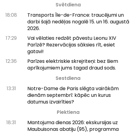
Svētdiena
18:08
Transports Île-de-France: traucējumi un
darbi šajā nedēļas nogalē 15. un 16. augustā
2026.
17:29
Vai vēlaties redzēt pāvestu Leonu XIV
Parīzē? Rezervācijas sāksies rīt, esiet
gatavi!
12:36
Parīzes elektriskie skrejriteņi: bez šiem
aprīkojumiem jums tagad draud sods.
Sestdiena
13:31
Notre-Dame de Paris slēgta vairākām
dienām septembrī: kāpēc un kurus
datumus izvairīties?
Piektiena
18:31
Mantojuma dienas 2026: ekskursijas uz
Maubuisonas abatiju (95), programma