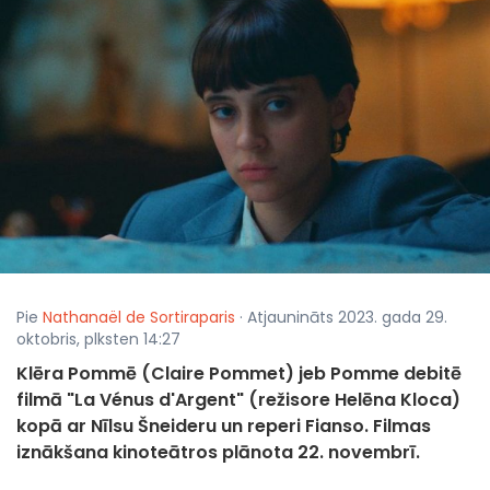
Pie
Nathanaël de Sortiraparis
· Atjaunināts 2023. gada 29.
oktobris, plksten 14:27
Klēra Pommē (Claire Pommet) jeb Pomme debitē
filmā "La Vénus d'Argent" (režisore Helēna Kloca)
kopā ar Nīlsu Šneideru un reperi Fianso. Filmas
iznākšana kinoteātros plānota 22. novembrī.