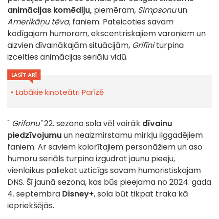
animācijas komēdiju,
piemēram,
Simpsonu
un
Amerikāņu tēva,
faniem. Pateicoties savam
kodīgajam humoram, ekscentriskajiem varoņiem un
aizvien dīvainākajām situācijām,
Grifīni
turpina
izcelties animācijas seriālu vidū.
LASĪT ARĪ
Labākie kinoteātri Parīzē
"
Grifonu"
22. sezona sola vēl vairāk
dīvainu
piedzīvojumu
un neaizmirstamu mirkļu ilggadējiem
faniem. Ar saviem kolorītajiem personāžiem un aso
humoru seriāls turpina izgudrot jaunu pieeju,
vienlaikus paliekot uzticīgs savam humoristiskajam
DNS. Šī jaunā sezona, kas būs pieejama no 2024. gada
4. septembra
Disney+
, sola būt tikpat traka kā
iepriekšējās.