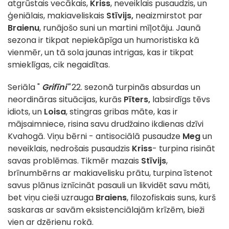
atgrūstais vecākais,
Kriss
, neveiklais pusaudzis, un
ģeniālais, makiaveliskais
Stīvijs,
neaizmirstot par
Braienu
, runājošo suni un martini mīļotāju. Jaunā
sezona ir tikpat nepiekāpīga un humoristiska kā
vienmēr, un tā sola jaunas intrigas, kas ir tikpat
smieklīgas, cik negaidītas.
Seriāla "
Grifīni"
22. sezonā turpinās absurdas un
neordināras situācijas, kurās
Pīters,
labsirdīgs tēvs
idiots, un
Loisa
, stingras gribas māte, kas ir
mājsaimniece, risina savu drudžaino ikdienas dzīvi
Kvahogā. Viņu bērni - antisociālā pusaudze
Meg
un
neveiklais, nedrošais pusaudzis
Kriss
- turpina risināt
savas problēmas. Tikmēr mazais
Stīvijs
,
brīnumbērns ar makiavelisku prātu, turpina īstenot
savus plānus iznīcināt pasauli un likvidēt savu māti,
bet viņu cieši uzrauga
Braiens
, filozofiskais suns, kurš
saskaras ar savām eksistenciālajām krīzēm, bieži
vien ar dzērienu rokā.