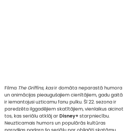
Filma
The Griffins, kas
ir domāta neparastā humora
un animācijas pieaugušajiem cienītājiem, gadu gaitā
ir iemantojusi uzticamu fanu pulku. Šī 22. sezona ir
paredzēta ilggadējiem skatītājiem, vienlaikus aicinot
tos, kas seriālu atklāj ar
Disney+
starpniecību.
Neuzticamais humors un populārās kultūras
parodijas padara šo seriālu par obligāti skatāmu