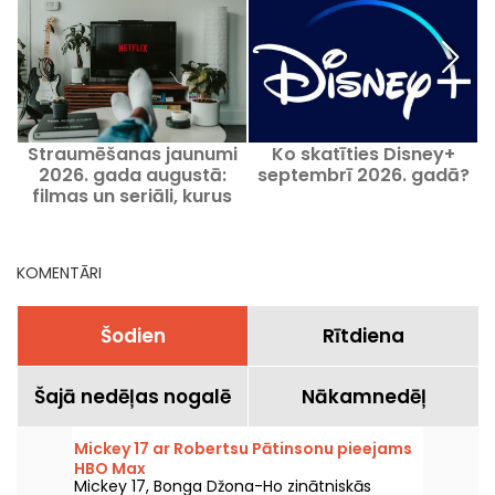
Straumēšanas jaunumi
Ko skatīties Disney+
2026. gada augustā:
septembrī 2026. gadā?
filmas un seriāli, kurus
skatīties Netflix, Disney+
un Prime Video
KOMENTĀRI
Šodien
Rītdiena
Šajā nedēļas nogalē
Nākamnedēļ
Mickey 17 ar Robertsu Pātinsonu pieejams
HBO Max
Mickey 17, Bonga Džona-Ho zinātniskās