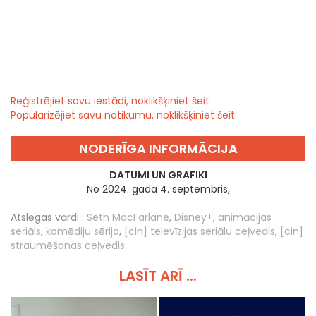
Reģistrējiet savu iestādi, noklikšķiniet šeit
Popularizējiet savu notikumu, noklikšķiniet šeit
NODERĪGA INFORMĀCIJA
DATUMI UN GRAFIKI
No 2024. gada 4. septembris,
Atslēgas vārdi :
Seth MacFarlane
,
Disney+
,
animācijas
seriāls
,
komēdiju sērija
,
[cin] televīzijas seriālu ceļvedis
,
[cin]
straumēšanas ceļvedis
LASĪT ARĪ ...