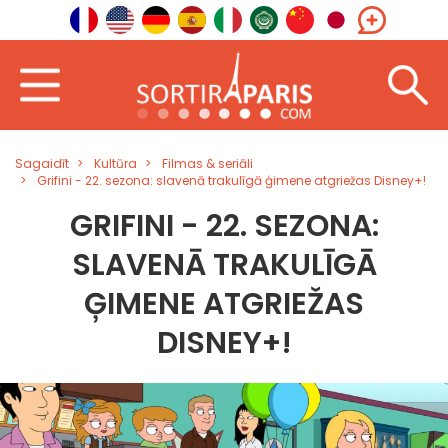
Sagaidīt
Kultūra
Filmas & seriāli
Grifini - 22. sezona: slavenā trakulīgā ģimene atgriežas Disney+!
GRIFINI - 22. SEZONA:
SLAVENĀ TRAKULĪGĀ
ĢIMENE ATGRIEŽAS
DISNEY+!