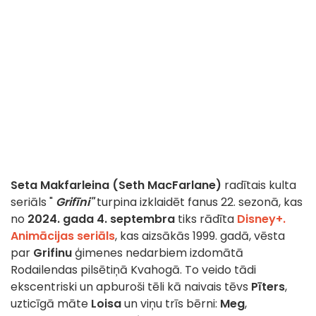
Seta Makfarleina (Seth MacFarlane)
radītais kulta
seriāls "
Grifīni"
turpina izklaidēt fanus 22. sezonā, kas
no
2024. gada 4. septembra
tiks rādīta
Disney+.
Animācijas seriāls
, kas aizsākās 1999. gadā, vēsta
par
Grifinu
ģimenes nedarbiem izdomātā
Rodailendas pilsētiņā Kvahogā. To veido tādi
ekscentriski un apburoši tēli kā naivais tēvs
Pīters
,
uzticīgā māte
Loisa
un viņu trīs bērni:
Meg
,