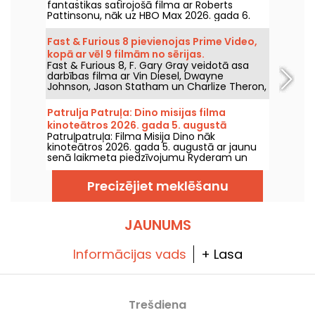
fantastikas satirojošā filma ar Roberts
Pattinsonu, nāk uz HBO Max 2026. gada 6.
augustā.
Fast & Furious 8 pievienojas Prime Video,
kopā ar vēl 9 filmām no sērijas.
Fast & Furious 8, F. Gary Gray veidotā asa
darbības filma ar Vin Diesel, Dwayne
Johnson, Jason Statham un Charlize Theron,
nonāks Prime Video 2026. gada 1. augustā.
Patrulja Patruļa: Dino misijas filma
kinoteātros 2026. gada 5. augustā
Patruļpatruļa: Filma Misija Dino nāk
kinoteātros 2026. gada 5. augustā ar jaunu
senā laikmeta piedzīvojumu Ryderam un
viņa komandai.
Precizējiet meklēšanu
JAUNUMS
Informācijas vads
+ Lasa
Trešdiena