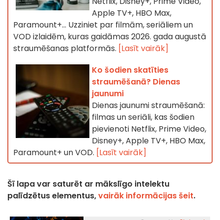
Netflix, Disney+, Prime Video,
Apple TV+, HBO Max,
Paramount+… Uzziniet par filmām, seriāliem un
VOD izlaidēm, kuras gaidāmas 2026. gada augustā
straumēšanas platformās.
[Lasīt vairāk]
Ko šodien skatīties
straumēšanā? Dienas
jaunumi
Dienas jaunumi straumēšanā:
filmas un seriāli, kas šodien
pievienoti Netflix, Prime Video,
Disney+, Apple TV+, HBO Max,
Paramount+ un VOD.
[Lasīt vairāk]
Šī lapa var saturēt ar mākslīgo intelektu
palīdzētus elementus,
vairāk informācijas šeit
.