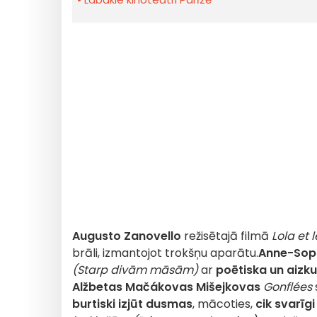
Augusto Zanovello
režisētajā filmā
Lola et 
brāli, izmantojot trokšņu aparātu.
Anne-Sop
(Starp divām māsām)
ar
poētiska un aizk
Alžbetas Mačákovas Mišejkovas
Gonflées
burtiski izjūt dusmas
, mācoties,
cik svarīgi