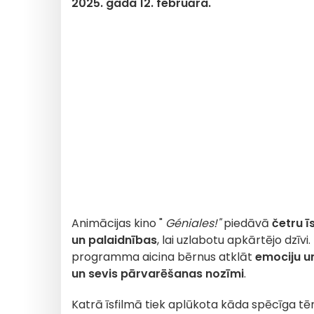
2025. gada 12. februāra.
Animācijas kino "
Géniales!"
piedāvā
četru ī
un palaidnības
, lai uzlabotu apkārtējo dzīvi
programma aicina bērnus atklāt
emociju un
un sevis pārvarēšanas nozīmi
.
Katrā īsfilmā tiek aplūkota kāda spēcīga t