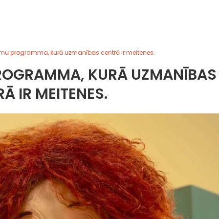
ilmu programma, kurā uzmanības centrā ir meitenes.
 PROGRAMMA, KURĀ UZMANĪBAS
Ā IR MEITENES.