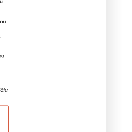
u
lmu
t
ma
ālu.