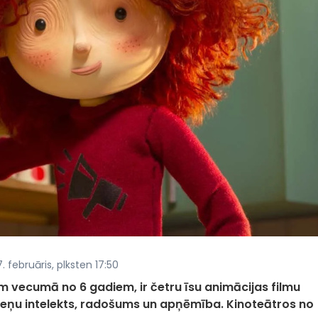
. februāris, plksten 17:50
em vecumā no 6 gadiem, ir četru īsu animācijas filmu
teņu intelekts, radošums un apņēmība. Kinoteātros no