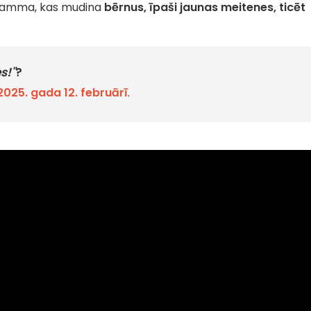
ramma, kas mudina
bērnus, īpaši jaunas meitenes, ticēt
s!"
?
2025. gada 12. februārī
.