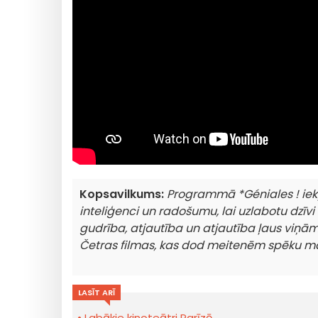
Kopsavilkums:
Programmā *Géniales ! iekļ
inteliģenci un radošumu, lai uzlabotu dzīvi
gudrība, atjautība un atjautība ļaus viņām 
Četras filmas, kas dod meitenēm spēku mai
LASĪT ARĪ
Labākie kinoteātri Parīzē