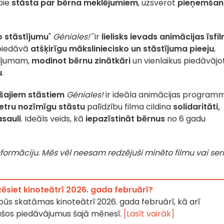
pie
stāsta par bērna meklējumiem
, uzsverot
pieņemšan
o stāstījumu
"
Géniales!"
ir
lielisks ievads animācijas īsfi
a piedāvā
atšķirīgu māksliniecisko un stāstījuma pieeju
,
tījumam,
modinot bērnu zinātkāri
un vienlaikus piedāvājo
u
.
šajiem stāstiem
Géniales!
ir ideāla animācijas program
etru nozīmīgu stāstu
palīdzību filma cildina
solidaritāti,
sauli
. Ideāls veids, kā
iepazīstināt bērnus
no 6 gadu
 informāciju. Mēs vēl neesam redzējuši minēto filmu vai seri
ēsiet kinoteātrī 2026. gada februārī?
 būs skatāmas kinoteātrī 2026. gada februārī, kā arī
pašos piedāvājumus šajā mēnesī.
[Lasīt vairāk]