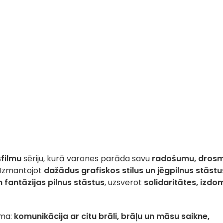
sfilmu
sēriju, kurā varones parāda savu
radošumu, drosm
. Izmantojot
dažādus grafiskos stilus un jēgpilnus stāstu
 fantāzijas pilnus stāstus
, uzsverot
solidaritātes, izdo
ēma:
komunikācija ar citu brāli, brāļu un māsu saikne,