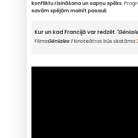
konfliktu risināšana un sapņu spēks
. Prog
savām spējām mainīt pasauli
.
Kur un kad Francijā var redzēt
"Géniale
Filma
Géniales !
kinoteātros būs skatāma