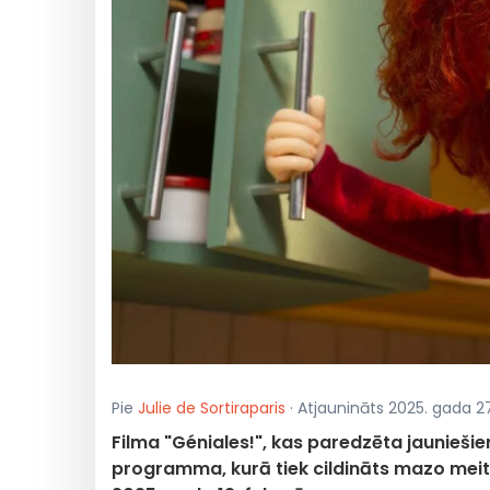
Pie
Julie de Sortiraparis
· Atjaunināts 2025. gada 27
Filma "Géniales!", kas paredzēta jaunieši
programma, kurā tiek cildināts mazo mei