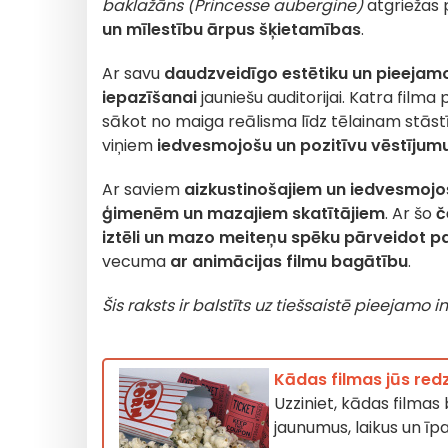
baklažāns (Princesse aubergine)
atgriežas 
un mīlestību ārpus šķietamības
.
Ar savu
daudzveidīgo estētiku un pieejam
iepazīšanai
jauniešu auditorijai. Katra film
sākot no maiga reālisma līdz tēlainam stās
viņiem
iedvesmojošu un pozitīvu vēstījum
Ar saviem
aizkustinošajiem un iedvesmojo
ģimenēm un mazajiem skatītājiem
. Ar šo
č
iztēli un mazo meiteņu spēku pārveidot pa
vecuma
ar animācijas filmu bagātību
.
Šis raksts ir balstīts uz tiešsaistē pieejamo
Kādas filmas jūs redz
Uzziniet, kādas filmas
jaunumus, laikus un ī