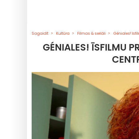
Sagaidīt
Kultūra
Filmas & seriāli
Géniales! īsf
GÉNIALES! ĪSFILMU
CENTR