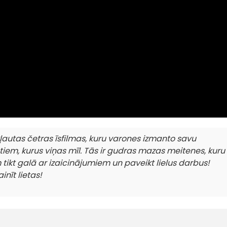
autas četras īsfilmas, kuru varones izmanto savu
 tiem, kurus viņas mīl. Tās ir gudras mazas meitenes, kuru
tikt galā ar izaicinājumiem un paveikt lielus darbus!
nīt lietas!