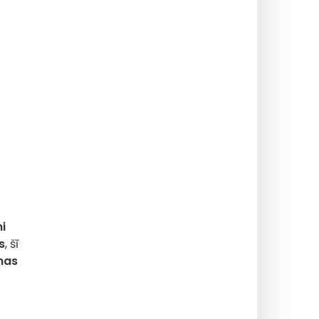
i
s
, šī
mas