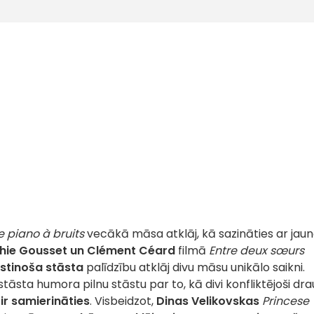
le piano à bruits
vecākā māsa atklāj, kā sazināties ar jau
hie Gousset un Clément Céard
filmā
Entre deux sœurs
ustinoša stāsta
palīdzību atklāj divu māsu unikālo saikni.
stāsta humora pilnu stāstu par to, kā divi konfliktējoši dra
 ir samierināties
. Visbeidzot,
Dinas Velikovskas
Princese