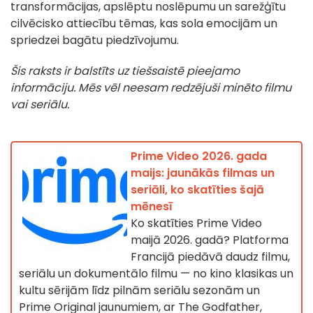
transformācijas, apslēptu noslēpumu un sarežģītu
cilvēcisko attiecību tēmas, kas sola emocijām un
spriedzei bagātu piedzīvojumu.
Šis raksts ir balstīts uz tiešsaistē pieejamo
informāciju. Mēs vēl neesam redzējuši minēto filmu
vai seriālu.
Prime Video 2026. gada
maijs: jaunākās filmas un
seriāli, ko skatīties šajā
mēnesī
Ko skatīties Prime Video
maijā 2026. gadā? Platforma
Francijā piedāvā daudz filmu,
seriālu un dokumentālo filmu — no kino klasikas un
kultu sērijām līdz pilnām seriālu sezonām un
Prime Original jaunumiem, ar The Godfather,