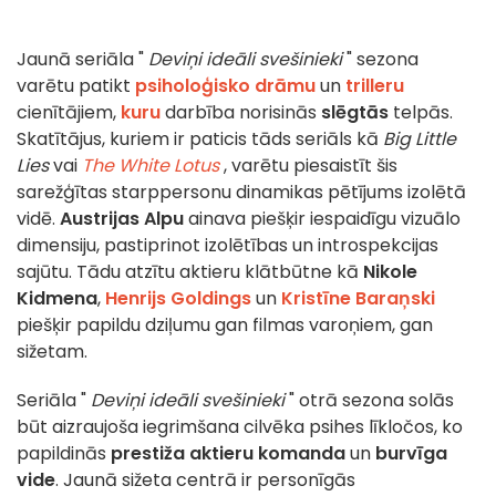
Jaunā seriāla "
Deviņi ideāli svešinieki
" sezona
varētu patikt
psiholoģisko drāmu
un
trilleru
cienītājiem,
kuru
darbība norisinās
slēgtās
telpās.
Skatītājus, kuriem ir paticis tāds seriāls kā
Big Little
Lies
vai
The White Lotus
, varētu piesaistīt šis
sarežģītas starppersonu dinamikas pētījums izolētā
vidē.
Austrijas Alpu
ainava piešķir iespaidīgu vizuālo
dimensiju, pastiprinot izolētības un introspekcijas
sajūtu.
Tādu atzītu aktieru klātbūtne kā
Nikole
Kidmena
,
Henrijs Goldings
un
Kristīne Baraņski
piešķir papildu dziļumu gan filmas varoņiem, gan
sižetam.
Seriāla "
Deviņi ideāli svešinieki
" otrā sezona solās
būt aizraujoša iegrimšana cilvēka psihes līkločos, ko
papildinās
prestiža aktieru komanda
un
burvīga
vide
.
Jaunā sižeta centrā ir personīgās