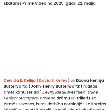
skatāms Prime Video no 2025. gada 22. maija.
Deivida E. Kellija (David E. Kelley
)
un
Džona Henrija
Buttervorta (John-Henry Butterworth)
radītais
amerikāņu
seriāls "
Deviņi ideāli svešinieki" (Nine
Perfect Strangers)
apvieno
drāmu
un
trilleri
.
Pēc
pirmās sezonas, kuras darbība norisinājās Kalifornijas
labsajūtas centrā, otrajā sezonā sižets tiek pārcelts