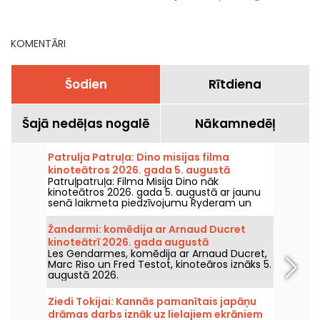
skatīties Netflix, Disney+
līdz 9. augustam 2026
un Prime Video
KOMENTĀRI
Šodien
Rītdiena
Šajā nedēļas nogalē
Nākamnedēļ
Patrulja Patruļa: Dino misijas filma
kinoteātros 2026. gada 5. augustā
Patruļpatruļa: Filma Misija Dino nāk
kinoteātros 2026. gada 5. augustā ar jaunu
senā laikmeta piedzīvojumu Ryderam un
viņa komandai.
Žandarmi: komēdija ar Arnaud Ducret
kinoteātrī 2026. gada augustā
Les Gendarmes, komēdija ar Arnaud Ducret,
Marc Riso un Fred Testot, kinoteāros iznāks 5.
augustā 2026.
Ziedi Tokijai: Kannās pamanītais japāņu
drāmas darbs iznāk uz lielajiem ekrāniem