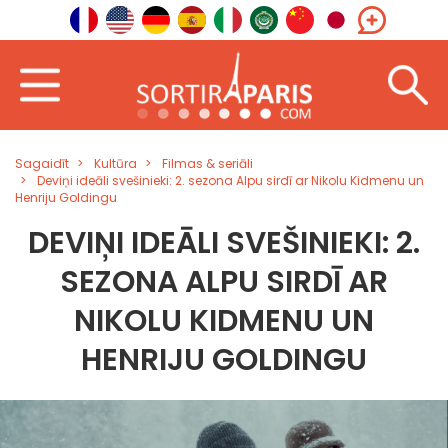
Sagaidīt
Kultūra
Filmas & seriāli
Deviņi ideāli svešinieki: 2. sezona Alpu sirdī ar Nikolu Kidmenu un
Henriju Goldingu
DEVIŅI IDEĀLI SVEŠINIEKI: 2.
SEZONA ALPU SIRDĪ AR
NIKOLU KIDMENU UN
HENRIJU GOLDINGU