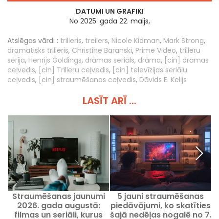
DATUMI UN GRAFIKI
No 2025. gada 22. maijs,
Atslēgas vārdi :
trilleris
,
treilers
,
Nicole Kidman
,
Mark Strong
,
dramatisks trilleris
,
Christine Baranski
,
Prime Video
,
trilleru
sērija
,
Henrijs Goldings
,
drāmas seriāls
,
drāma
,
[cin] drāmas
ceļvedis
,
[cin] Trilleru ceļvedis
,
[cin] televīzijas seriālu
ceļvedis
,
[cin] straumēšanas ceļvedis
,
Dāvids E. Kelijs
LASĪT ARĪ ...
Straumēšanas jaunumi
5 jauni straumēšanas
T
2026. gada augustā:
piedāvājumi, ko skatīties
filmas un seriāli, kurus
šajā nedēļas nogalē no 7.