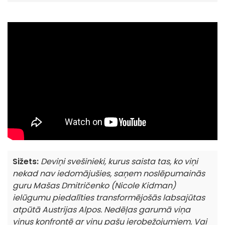
Sižets:
Deviņi svešinieki, kurus saista tas, ko viņi
nekad nav iedomājušies, saņem noslēpumainās
guru Mašas Dmitričenko (Nicole Kidman)
ielūgumu piedalīties transformējošās labsajūtas
atpūtā Austrijas Alpos. Nedēļas garumā viņa
viņus konfrontē ar viņu pašu ierobežojumiem. Vai