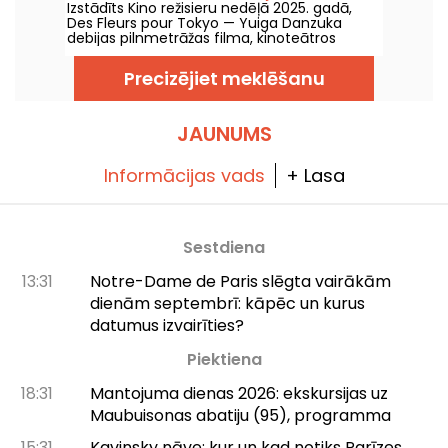
Izstādīts Kino režisieru nedēļā 2025. gadā,
Des Fleurs pour Tokyo — Yuiga Danzuka
debijas pilnmetrāžas filma, kinoteātros
nonāks 2026. gada 5. augustā.
Precizējiet meklēšanu
JAUNUMS
Informācijas vads
+ Lasa
Sestdiena
13:31
Notre-Dame de Paris slēgta vairākām
dienām septembrī: kāpēc un kurus
datumus izvairīties?
Piektiena
18:31
Mantojuma dienas 2026: ekskursijas uz
Maubuisonas abatiju (95), programma
15:31
Kavinsky nāve: kur un kad notiks Parīzes