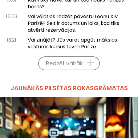
bēres?
15:03
Vai vēlaties redzēt pāvestu Leonu XIV
Parīzē? Šeit ir datums un laiks, kad tiks
atvērti rezervācijas.
13:21
Vai zinājāt? Jūs varat apgūt mākslas
vēstures kursus Luvrā Parīzē.
Redzēt vairāk
JAUNĀKĀS PILSĒTAS ROKASGRĀMATAS