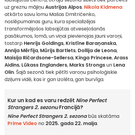
uz greznu mājiņu
Austrijas Alpos
.
Nikola Kidmena
atkārto savu lomu Mašas Dmitričenko,
noslēpumainas guru, kura specializējas
transformējošos labsajūtas atveseļošanās
pasākumos, lomā
, un viņai pievienojas jauni varoņi,
tostarp
Henrijs Goldings
,
Kristīne Baraņanska
,
Annija Mērfija
,
Mūrijs Bartlets
,
Dollija de Leona
,
Maisija Ričardsone-Sellersa
,
Kinga Princese
,
Arass
Aidins
,
Lūkass Englanders
,
Marks Strongs
un
Lena
Olin
.
Šajā sezonā tiek pētīti varoņu psiholoģiskie
dziļumi vidē, kas ir gan izolēta, gan burvīga.
Kur un kad es varu redzēt
Nine Perfect
Strangers 2. sezonu
Francijā?
Nine Perfect Strangers 2. sezona
būs skatāma
Prime Video
no
2025. gada 22. maija
.