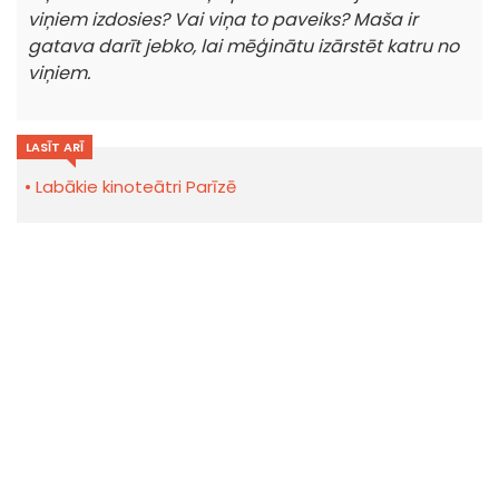
viņiem izdosies? Vai viņa to paveiks? Maša ir
gatava darīt jebko, lai mēģinātu izārstēt katru no
viņiem.
LASĪT ARĪ
Labākie kinoteātri Parīzē