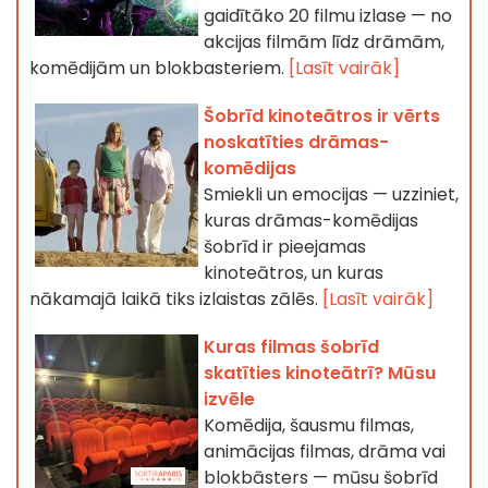
gaidītāko 20 filmu izlase — no
akcijas filmām līdz drāmām,
komēdijām un blokbasteriem.
[Lasīt vairāk]
Šobrīd kinoteātros ir vērts
noskatīties drāmas-
komēdijas
Smiekli un emocijas — uzziniet,
kuras drāmas-komēdijas
šobrīd ir pieejamas
kinoteātros, un kuras
nākamajā laikā tiks izlaistas zālēs.
[Lasīt vairāk]
Kuras filmas šobrīd
skatīties kinoteātrī? Mūsu
izvēle
Komēdija, šausmu filmas,
animācijas filmas, drāma vai
blokbāsters — mūsu šobrīd