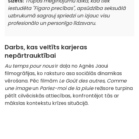
Sižets:
Trupas mēģinājumu laikā, kad tiek
iestudēta
"Figaro precības
", apsūdzība seksuālā
uzbrukumā sagrauj spriedzi un izjauc visu
profesionālo un personīgo līdzsvaru.
Darbs, kas veltīts karjeras
nepārtrauktībai
Au temps pour nous
ir daļa no Agnès Jaoui
filmogrāfijas, ko raksturo asa sociālās dinamikas
vērošana. Pēc filmām
Le Goût des autres
,
Comme
une image
un
Parlez-moi de la pluie
režisore turpina
pētīt cilvēciskās attiecības, konfrontējot tās ar
mākslas kontekstu krīzes situācijā.