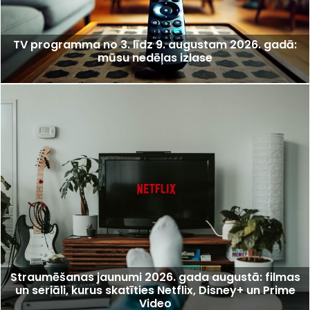
TV programma no 3. līdz 9. augustam 2026. gadā:
mūsu nedēļas izlase
Straumēšanas jaunumi 2026. gada augustā: filmas
un seriāli, kurus skatīties Netflix, Disney+ un Prime
Video