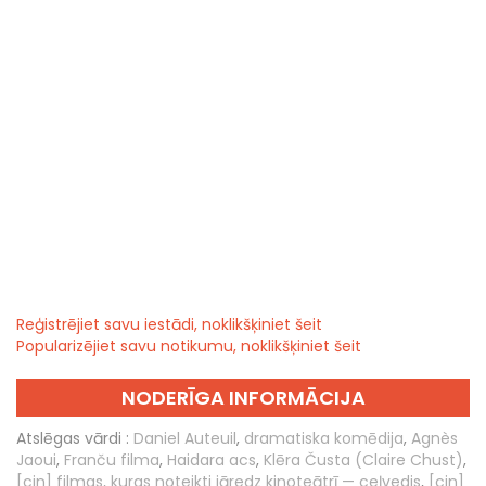
Reģistrējiet savu iestādi, noklikšķiniet šeit
Popularizējiet savu notikumu, noklikšķiniet šeit
NODERĪGA INFORMĀCIJA
Atslēgas vārdi :
Daniel Auteuil
,
dramatiska komēdija
,
Agnès
Jaoui
,
Franču filma
,
Haidara acs
,
Klēra Čusta (Claire Chust)
,
[cin] filmas, kuras noteikti jāredz kinoteātrī — ceļvedis
,
[cin]