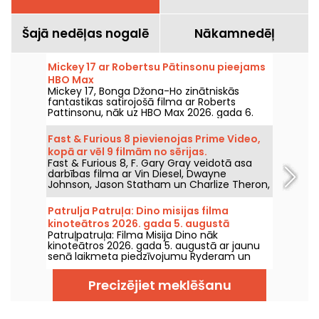
Šajā nedēļas nogalē
Nākamnedēļ
Mickey 17 ar Robertsu Pātinsonu pieejams
HBO Max
Mickey 17, Bonga Džona-Ho zinātniskās
fantastikas satirojošā filma ar Roberts
Pattinsonu, nāk uz HBO Max 2026. gada 6.
augustā.
Fast & Furious 8 pievienojas Prime Video,
kopā ar vēl 9 filmām no sērijas.
Fast & Furious 8, F. Gary Gray veidotā asa
darbības filma ar Vin Diesel, Dwayne
Johnson, Jason Statham un Charlize Theron,
nonāks Prime Video 2026. gada 1. augustā.
Patrulja Patruļa: Dino misijas filma
kinoteātros 2026. gada 5. augustā
Patruļpatruļa: Filma Misija Dino nāk
kinoteātros 2026. gada 5. augustā ar jaunu
senā laikmeta piedzīvojumu Ryderam un
viņa komandai.
Precizējiet meklēšanu