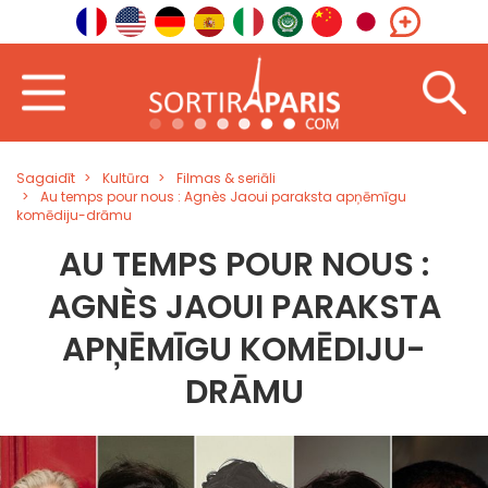
Sagaidīt
Kultūra
Filmas & seriāli
Au temps pour nous : Agnès Jaoui paraksta apņēmīgu
komēdiju-drāmu
AU TEMPS POUR NOUS :
AGNÈS JAOUI PARAKSTA
APŅĒMĪGU KOMĒDIJU-
DRĀMU