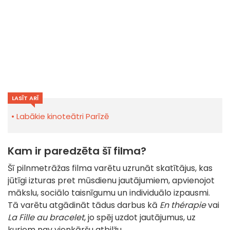
LASĪT ARĪ
Labākie kinoteātri Parīzē
Kam ir paredzēta šī filma?
Šī pilnmetrāžas filma varētu uzrunāt skatītājus, kas
jūtīgi izturas pret mūsdienu jautājumiem, apvienojot
mākslu, sociālo taisnīgumu un individuālo izpausmi.
Tā varētu atgādināt tādus darbus kā
En thérapie
vai
La Fille au bracelet
, jo spēj uzdot jautājumus, uz
kuriem nav vienkāršu atbilžu.