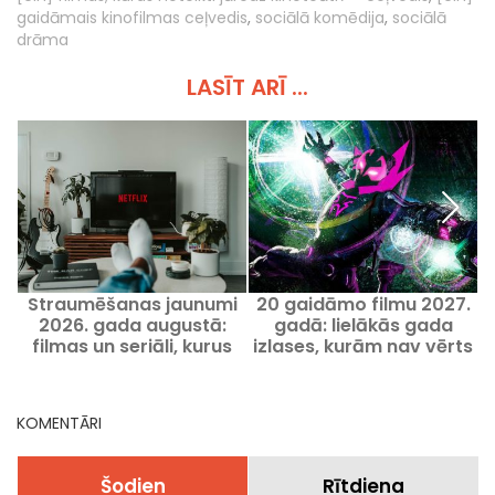
gaidāmais kinofilmas ceļvedis
,
sociālā komēdija
,
sociālā
drāma
LASĪT ARĪ ...
Straumēšanas jaunumi
20 gaidāmo filmu 2027.
2026. gada augustā:
gadā: lielākās gada
filmas un seriāli, kurus
izlases, kurām nav vērts
skatīties Netflix, Disney+
palaist garām
un Prime Video
KOMENTĀRI
Šodien
Rītdiena