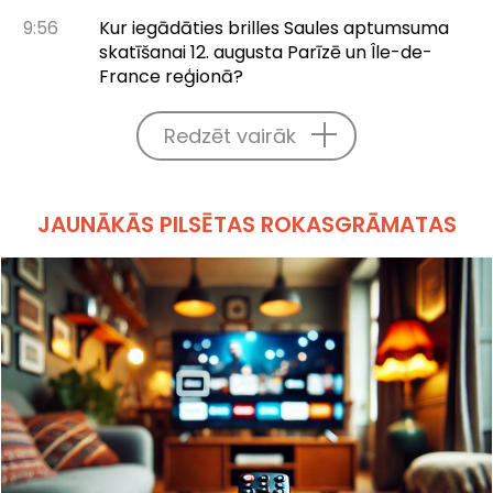
9:56
Kur iegādāties brilles Saules aptumsuma
skatīšanai 12. augusta Parīzē un Île-de-
France reģionā?
Redzēt vairāk
JAUNĀKĀS PILSĒTAS ROKASGRĀMATAS