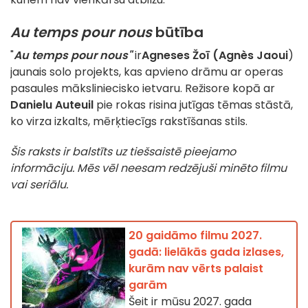
Au temps pour nous
būtība
"
Au temps pour nous"
ir
Agneses Žoī (Agnès Jaoui
)
jaunais solo projekts, kas apvieno drāmu ar operas
pasaules māksliniecisko ietvaru. Režisore kopā ar
Danielu Auteuil
pie rokas risina jutīgas tēmas stāstā,
ko virza izkalts, mērķtiecīgs rakstīšanas stils.
Šis raksts ir balstīts uz tiešsaistē pieejamo
informāciju. Mēs vēl neesam redzējuši minēto filmu
vai seriālu.
20 gaidāmo filmu 2027.
gadā: lielākās gada izlases,
kurām nav vērts palaist
garām
Šeit ir mūsu 2027. gada