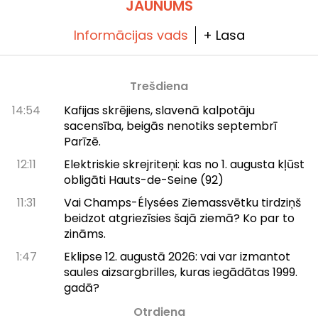
JAUNUMS
Informācijas vads
+ Lasa
Trešdiena
14:54
Kafijas skrējiens, slavenā kalpotāju
sacensība, beigās nenotiks septembrī
Parīzē.
12:11
Elektriskie skrejriteņi: kas no 1. augusta kļūst
obligāti Hauts-de-Seine (92)
11:31
Vai Champs-Élysées Ziemassvētku tirdziņš
beidzot atgriezīsies šajā ziemā? Ko par to
zināms.
1:47
Eklipse 12. augustā 2026: vai var izmantot
saules aizsargbrilles, kuras iegādātas 1999.
gadā?
Otrdiena