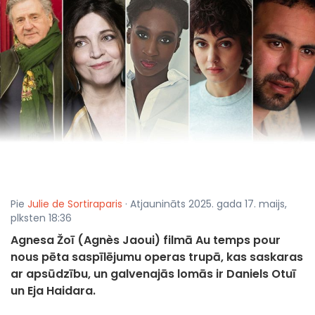
Pie
Julie de Sortiraparis
· Atjaunināts 2025. gada 17. maijs,
plksten 18:36
Agnesa Žoī (Agnès Jaoui) filmā Au temps pour
nous pēta saspīlējumu operas trupā, kas saskaras
ar apsūdzību, un galvenajās lomās ir Daniels Otuī
un Eja Haidara.