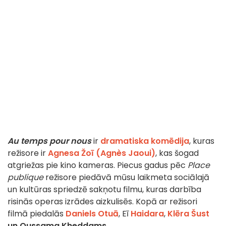
Au temps pour nous
ir
dramatiska komēdija
, kuras
režisore ir
Agnesa Žoī (Agnès Jaoui)
, kas šogad
atgriežas pie kino kameras. Piecus gadus pēc
Place
publique
režisore piedāvā mūsu laikmeta sociālajā
un kultūras spriedzē sakņotu filmu, kuras darbība
risinās operas izrādes aizkulisēs. Kopā ar režisori
filmā piedalās
Daniels Otuā
, Eī
Haidara
,
Klēra Šust
un
Oussama Kheddams
.