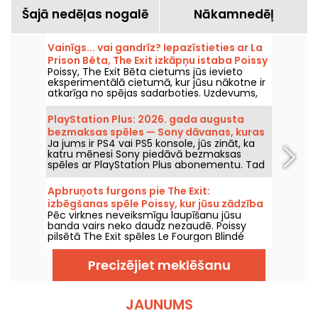
Šajā nedēļas nogalē
Nākamnedēļ
Vainīgs... vai gandrīz? Iepazīstieties ar La
Prison Bêta, The Exit izkāpņu istaba Poissy
Poissy, The Exit Bēta cietums jūs ievieto
eksperimentālā cietumā, kur jūsu nākotne ir
atkarīga no spējas sadarboties. Uzdevums,
kas pārveido izbēgšanas motīvu ar oriģinālu
sižetu.
PlayStation Plus: 2026. gada augusta
bezmaksas spēles — Sony dāvanas, kuras
Ja jums ir PS4 vai PS5 konsole, jūs zināt, ka
noteikti nevajag palaist garām
katru mēnesi Sony piedāvā bezmaksas
spēles ar PlayStation Plus abonementu. Tad
kādas ir augusta 2026. gada bezmaksas
spēles? Iepazīstieties ar šī mēneša izlasi.
Apbruņots furgons pie The Exit:
izbēgšanas spēle Poissy, kur jūsu zādzība
Pēc virknes neveiksmīgu laupīšanu jūsu
var beidzot izdoties
banda vairs neko daudz nezaudē. Poissy
pilsētā The Exit spēles Le Fourgon Blindé
jums liek sēsties pie stūres laupīšanai, kura
mērķis ir mafijas vadītāja bagātība.
Precizējiet meklēšanu
JAUNUMS