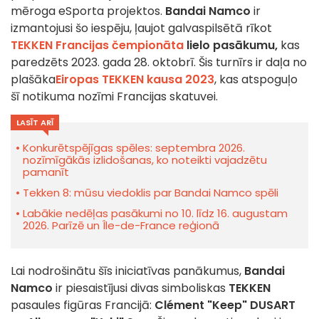
mēroga eSporta projektos.
Bandai Namco
ir
izmantojusi šo iespēju, ļaujot galvaspilsētā rīkot
TEKKEN Francijas čempionāta
lielo pasākumu,
kas
paredzēts 2023. gada 28. oktobrī. Šis turnīrs ir daļa no
plašāka
Eiropas TEKKEN kausa 2023
, kas atspoguļo
šī notikuma nozīmi Francijas skatuvei.
LASĪT ARĪ
Konkurētspējīgas spēles: septembra 2026.
nozīmīgākās izlidošanas, ko noteikti vajadzētu
pamanīt
Tekken 8: mūsu viedoklis par Bandai Namco spēli
Labākie nedēļas pasākumi no 10. līdz 16. augustam
2026. Parīzē un Île-de-France reģionā
Lai nodrošinātu šīs iniciatīvas panākumus,
Bandai
Namco
ir piesaistījusi divas simboliskas
TEKKEN
pasaules figūras Francijā:
Clément "Keep" DUSART