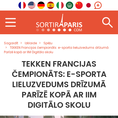
Sagaidīt
Izklaide
Spēļu
TEKKEN Francijas čempionāts: e-sporta lieluzvedums drīzumā
Parīzē kopā ar IIM Digitālo skolu
TEKKEN FRANCIJAS
ČEMPIONĀTS: E-SPORTA
LIELUZVEDUMS DRĪZUMĀ
PARĪZĒ KOPĀ AR IIM
DIGITĀLO SKOLU