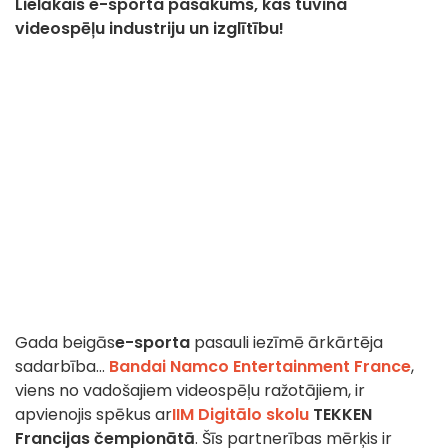
Lielākais e-sporta pasākums, kas tuvina
videospēļu industriju un izglītību!
Gada beigās
e-sporta
pasauli iezīmē ārkārtēja
sadarbība...
Bandai Namco Entertainment France
,
viens no vadošajiem videospēļu ražotājiem, ir
apvienojis spēkus ar
IIM Digitālo skolu
TEKKEN
Francijas čempionātā
. Šīs partnerības mērķis ir