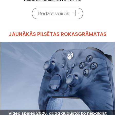
Redzēt vairāk
JAUNĀKĀS PILSĒTAS ROKASGRĀMATAS
Video spēles 2026. gada augustā: ko nepalaist