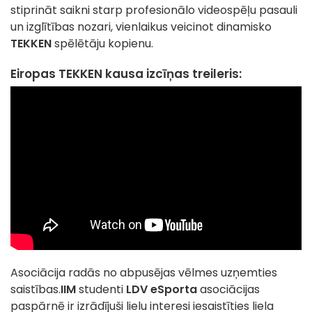
stiprināt saikni starp profesionālo videospēļu pasauli
un izglītības nozari, vienlaikus veicinot dinamisko
TEKKEN
spēlētāju kopienu.
Eiropas TEKKEN kausa izcīņas treileris:
Asociācija radās no abpusējas vēlmes uzņemties
saistības.
IIM
studenti
LDV eSporta
asociācijas
paspārnē ir izrādījuši lielu interesi iesaistīties liela