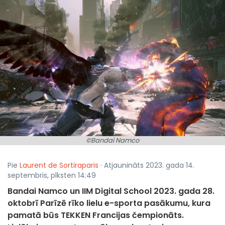
©Bandai Namco
Pie
Laurent de Sortiraparis
· Atjaunināts 2023. gada 14.
septembris, plksten 14:49
Bandai Namco un IIM Digital School 2023. gada 28.
oktobrī Parīzē rīko lielu e-sporta pasākumu, kura
pamatā būs TEKKEN Francijas čempionāts.