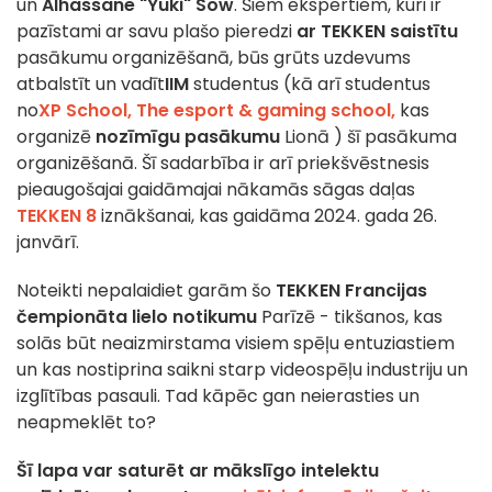
un
Alhassane "Yuki" Sow
. Šiem ekspertiem, kuri ir
pazīstami ar savu plašo pieredzi
ar TEKKEN saistītu
pasākumu organizēšanā, būs grūts uzdevums
atbalstīt un vadīt
IIM
studentus (kā arī studentus
no
XP School
, The esport & gaming school,
kas
organizē
nozīmīgu pasākumu
Lionā
) šī pasākuma
organizēšanā. Šī sadarbība ir arī priekšvēstnesis
pieaugošajai gaidāmajai nākamās sāgas daļas
TEKKEN 8
iznākšanai, kas gaidāma 2024. gada 26.
janvārī.
Noteikti nepalaidiet garām šo
TEKKEN Francijas
čempionāta
lielo notikumu
Parīzē - tikšanos, kas
solās būt neaizmirstama visiem spēļu entuziastiem
un kas nostiprina saikni starp videospēļu industriju un
izglītības pasauli. Tad kāpēc gan neierasties un
neapmeklēt to?
Šī lapa var saturēt ar mākslīgo intelektu