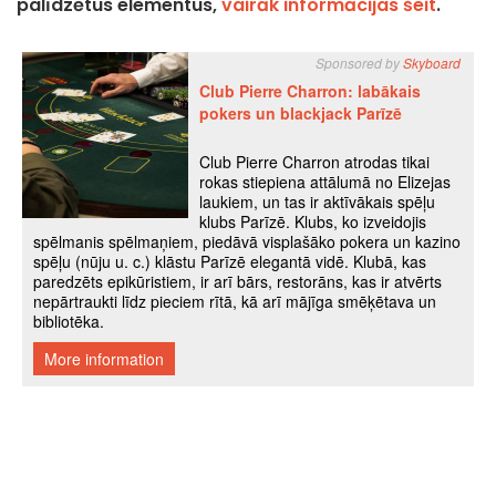
palīdzētus elementus,
vairāk informācijas šeit
.