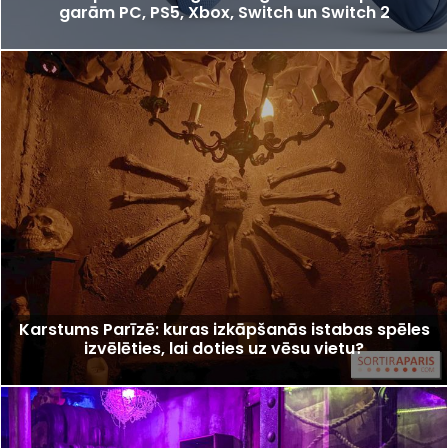
garām PC, PS5, Xbox, Switch un Switch 2
Karstums Parīzē: kuras izkāpšanās istabas spēles
izvēlēties, lai doties uz vēsu vietu?