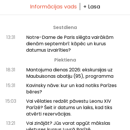
Informācijas vads
+ Lasa
Sestdiena
13:31
Notre-Dame de Paris slēgta vairākām
dienām septembrī: kāpēc un kurus
datumus izvairīties?
Piektiena
18:31
Mantojuma dienas 2026: ekskursijas uz
Maubuisonas abatiju (95), programma
15:31
Kavinsky nāve: kur un kad notiks Parīzes
bēres?
15:03
Vai vēlaties redzēt pāvestu Leonu XIV
Parīzē? Šeit ir datums un laiks, kad tiks
atvērti rezervācijas.
13:21
Vai zinājāt? Jūs varat apgūt mākslas
vēstures kursus Luvrā Parīzē.