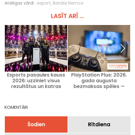
Atslēgas vārdi :
esport
,
Bandai Namco
LASĪT ARĪ ...
Esports pasaules kauss
PlayStation Plus: 2026.
2026: uzziniet visus
gada augusta
rezultātus un katras
bezmaksas spēles —
fināles čempionus
Sony dāvanas, kuras
noteikti nevajag palaist
garām
KOMENTĀRI
Šodien
Rītdiena