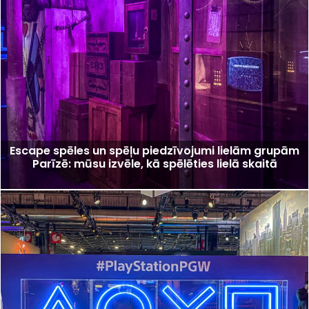
Escape spēles un spēļu piedzīvojumi lielām grupām
Parīzē: mūsu izvēle, kā spēlēties lielā skaitā