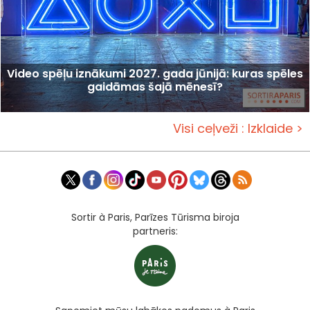
Video spēļu iznākumi 2027. gada jūnijā: kuras spēles
gaidāmas šajā mēnesī?
Visi ceļveži : Izklaide >
Sortir à Paris, Parīzes Tūrisma biroja
partneris: