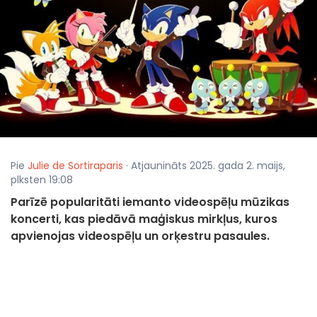
Pie
Julie de Sortiraparis
· Atjaunināts 2025. gada 2. maijs,
plksten 19:08
Parīzē popularitāti iemanto videospēļu mūzikas
koncerti, kas piedāvā maģiskus mirkļus, kuros
apvienojas videospēļu un orķestru pasaules.