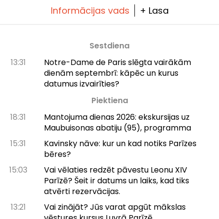
Informācijas vads
+ Lasa
Sestdiena
13:31
Notre-Dame de Paris slēgta vairākām
dienām septembrī: kāpēc un kurus
datumus izvairīties?
Piektiena
18:31
Mantojuma dienas 2026: ekskursijas uz
Maubuisonas abatiju (95), programma
15:31
Kavinsky nāve: kur un kad notiks Parīzes
bēres?
15:03
Vai vēlaties redzēt pāvestu Leonu XIV
Parīzē? Šeit ir datums un laiks, kad tiks
atvērti rezervācijas.
13:21
Vai zinājāt? Jūs varat apgūt mākslas
vēstures kursus Luvrā Parīzē.