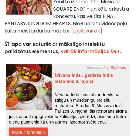
Zénith uzņems "The Music of
SQUARE ENIX" – unikālu orķestra
koncertu, kas veltīts FINAL
FANTASY, KINGDOM HEARTS, NieR un citu videospēļu
kultu meistardarbu mūzikai.
[Lasīt vairāk]
Šī lapa var saturēt ar mākslīgo intelektu
palīdzētus elementus,
vairāk informācijas šeit
.