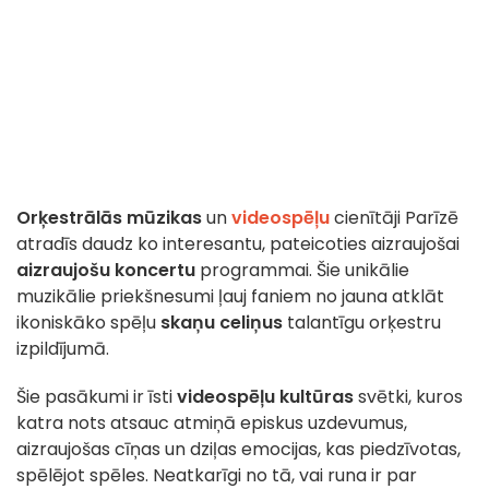
Orķestrālās mūzikas
un
videospēļu
cienītāji Parīzē
atradīs daudz ko interesantu, pateicoties aizraujošai
aizraujošu koncertu
programmai. Šie unikālie
muzikālie priekšnesumi ļauj faniem no jauna atklāt
ikoniskāko spēļu
skaņu celiņus
talantīgu orķestru
izpildījumā.
Šie pasākumi ir īsti
videospēļu kultūras
svētki, kuros
katra nots atsauc atmiņā episkus uzdevumus,
aizraujošas cīņas un dziļas emocijas, kas piedzīvotas,
spēlējot spēles. Neatkarīgi no tā, vai runa ir par