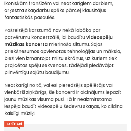
ikoniskām franšīzēm vai neatkarīgiem darbiem,
orķestra skaņdarbu spēks pārceļ klausītājus
fantastiskās pasaulēs.
Pašreizējā karstumā nav nekā labāka par
patvērumu koncertzālē, lai baudītu
videospēļu
mūzikas koncerta
mierinošo siltumu. Šajos
priekšnesumos apvienotas tehnoloģijas un māksla,
bieži vien izmantojot milzu ekrānus, uz kuriem tiek
projicētas spēļu sekvences, tādējādi piedāvājot
pilnvērtīgu sajūtu baudījumu.
Neatkarīgi no tā, vai esi pieredzējis spēlētājs vai
vienkārši ziņkārīgs, šie koncerti ir aicinājums iepazīt
jaunu mūzikas visuma pusi. Tā ir neaizmirstama
iespēja baudīt videospēļu šedevru skaņas, ko cildina
kaislīgi mūziķi.
LASĪT ARĪ