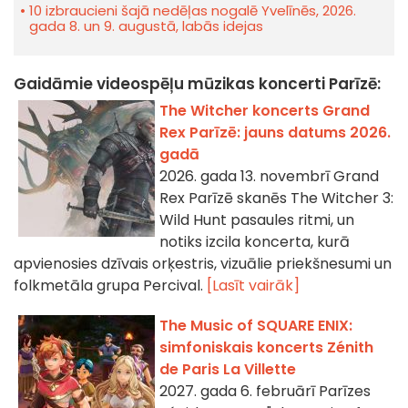
10 izbraucieni šajā nedēļas nogalē Yvelīnēs, 2026.
gada 8. un 9. augustā, labās idejas
Gaidāmie videospēļu mūzikas koncerti Parīzē:
The Witcher koncerts Grand
Rex Parīzē: jauns datums 2026.
gadā
2026. gada 13. novembrī Grand
Rex Parīzē skanēs The Witcher 3:
Wild Hunt pasaules ritmi, un
notiks izcila koncerta, kurā
apvienosies dzīvais orķestris, vizuālie priekšnesumi un
folkmetāla grupa Percival.
[Lasīt vairāk]
The Music of SQUARE ENIX:
simfoniskais koncerts Zénith
de Paris La Villette
2027. gada 6. februārī Parīzes