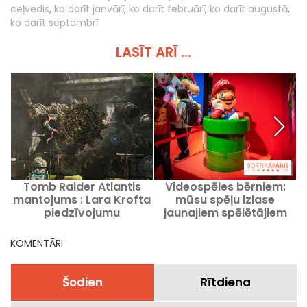
ceļvedis
,
ko darīt janvārī
,
ko darīt februārī
,
ko darīt augustā
,
ko darīt septembrī
LASĪT ARĪ ...
Tomb Raider Atlantis
Videospēles bērniem:
mantojums : Lara Krofta
mūsu spēļu izlase
piedzīvojumu
jaunajiem spēlētājiem
rekonstrukcija atlikta
KOMENTĀRI
Šodien
Rītdiena