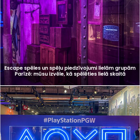
Escape spēles un spēļu piedzīvojumi lielām grupām
Parīzē: mūsu izvēle, kā spēlēties lielā skaitā