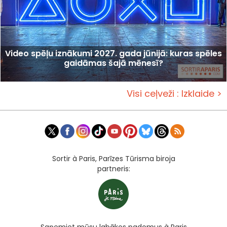
Video spēļu iznākumi 2027. gada jūnijā: kuras spēles
gaidāmas šajā mēnesī?
Visi ceļveži : Izklaide >
Sortir à Paris, Parīzes Tūrisma biroja
partneris: