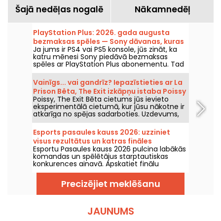
Šajā nedēļas nogalē
Nākamnedēļ
PlayStation Plus: 2026. gada augusta
bezmaksas spēles — Sony dāvanas, kuras
Ja jums ir PS4 vai PS5 konsole, jūs zināt, ka
noteikti nevajag palaist garām
katru mēnesi Sony piedāvā bezmaksas
spēles ar PlayStation Plus abonementu. Tad
kādas ir augusta 2026. gada bezmaksas
spēles? Iepazīstieties ar šī mēneša izlasi.
Vainīgs... vai gandrīz? Iepazīstieties ar La
Prison Bêta, The Exit izkāpņu istaba Poissy
Poissy, The Exit Bēta cietums jūs ievieto
eksperimentālā cietumā, kur jūsu nākotne ir
atkarīga no spējas sadarboties. Uzdevums,
kas pārveido izbēgšanas motīvu ar oriģinālu
sižetu.
Esports pasaules kauss 2026: uzziniet
visus rezultātus un katras fināles
Esportu Pasaules kauss 2026 pulcina labākās
čempionus
komandas un spēlētājus starptautiskas
konkurences ainavā. Apskatiet finālu
rezultātus, punktu skaitu, katra turnīra
uzvarētājus un nākamo spēļu kalendāru.
Precizējiet meklēšanu
JAUNUMS