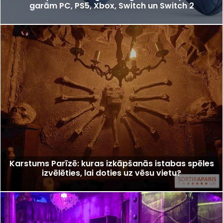
garām PC, PS5, Xbox, Switch un Switch 2
Karstums Parīzē: kuras izkāpšanās istabas spēles
izvēlēties, lai doties uz vēsu vietu?