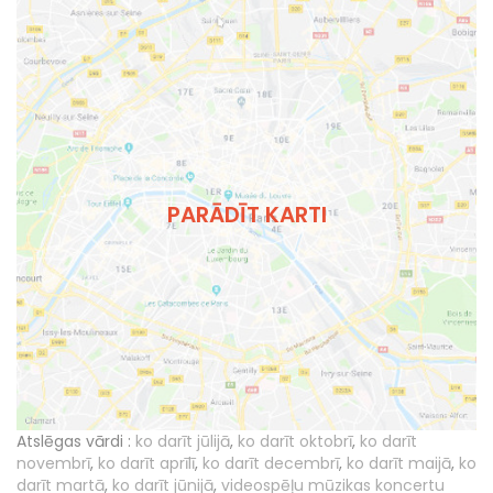
PARĀDĪT KARTI
Atslēgas vārdi :
ko darīt jūlijā
,
ko darīt oktobrī
,
ko darīt
novembrī
,
ko darīt aprīlī
,
ko darīt decembrī
,
ko darīt maijā
,
ko
darīt martā
,
ko darīt jūnijā
,
videospēļu mūzikas koncertu