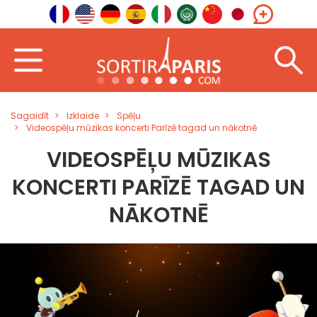
Sagaidīt
Izklaide
Spēļu
Videospēļu mūzikas koncerti Parīzē tagad un nākotnē
VIDEOSPĒĻU MŪZIKAS
KONCERTI PARĪZĒ TAGAD UN
NĀKOTNĒ