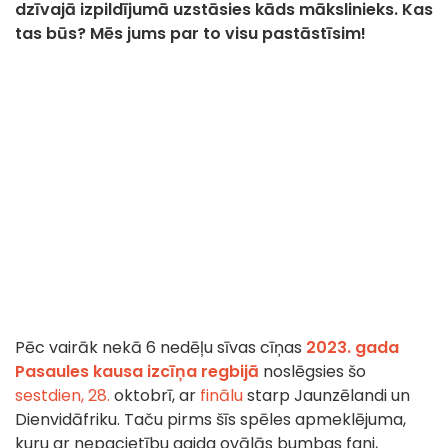
dzīvajā izpildījumā uzstāsies kāds mākslinieks. Kas
tas būs? Mēs jums par to visu pastāstīsim!
Pēc vairāk nekā 6 nedēļu sīvas cīņas
2023. gada
Pasaules kausa izcīņa regbijā
noslēgsies šo
sestdien, 28.
oktobrī, ar
finālu
starp Jaunzēlandi un
Dienvidāfriku. Taču pirms šīs spēles apmeklējuma,
kuru ar nepacietību gaida ovālās bumbas fani,