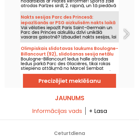
nodarbības ar Pilates Reformer! Sporta zāle
atrodas Parīzes sirdī, 2. rajonā, un tā piedāvā
dažādu līmeņu Reformer Pilates nodarbības
siltā un viesmīlīgā vidē.
Nakts sesijas Parc des Princesā:
iepazīšanās ar PSG aizkulisēm nakts laikā
Vai vēlaties iepazīt Paris Saint-Germain un
un svētku noskaņa ar DJ setiem
Parc des Princes aizkulišu dzīvi unikālā
vasaras gaisotnē? Izbaudiet nakts sesijas, lai
stadionu varētu apmeklēt arī naktī un
piedzīvot daudz virkni festivālu pasākumu.
Olimpiskais slidotavas laukums Boulogne-
Šeit ir šīs vasaras 2026. gada programma!
Billancourt (92), slidošanas sesija netālu
Boulogne-Billancourt ledus halle atrodas
no Parīzes.
ledus parkā Parc des Glacières, tikai rokas
stiepiena attālumā no Marcel Sembat
metro stacijas (9. līnija uz Pont de Sèvres).
Tā ir ģimenēm draudzīga, sportiska un
Precizējiet meklēšanu
svētku programma, un tā ir īstā vieta, kur
doties uz slidotavu, ja vēlaties slidot Bulonē:
JAUNUMS
Informācijas vads
+ Lasa
Ceturtdiena