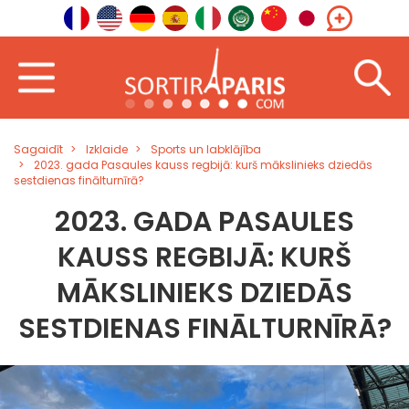
Sagaidīt
Izklaide
Sports un labklājība
2023. gada Pasaules kauss regbijā: kurš mākslinieks dziedās
sestdienas finālturnīrā?
2023. GADA PASAULES
KAUSS REGBIJĀ: KURŠ
MĀKSLINIEKS DZIEDĀS
SESTDIENAS FINĀLTURNĪRĀ?