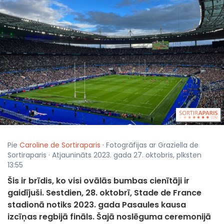
Pie
Caroline de Sortiraparis
· Fotogrāfijas ar Graziella de
Sortiraparis · Atjaunināts 2023. gada 27. oktobris, plksten
13:55
Šis ir brīdis, ko visi ovālās bumbas cienītāji ir
gaidījuši. Sestdien, 28. oktobrī, Stade de France
stadionā notiks 2023. gada Pasaules kausa
izcīņas regbijā fināls. Šajā noslēguma ceremonijā