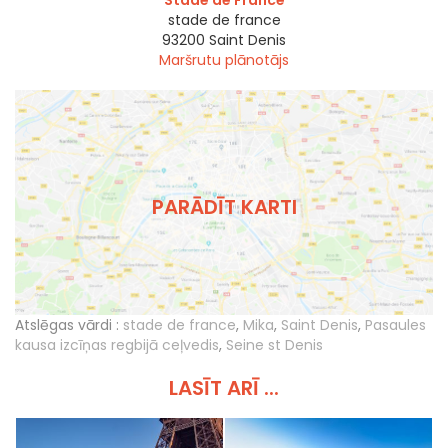
Stade de France
stade de france
93200
Saint Denis
Maršrutu plānotājs
PARĀDĪT KARTI
Atslēgas vārdi :
stade de france
,
Mika
,
Saint Denis
,
Pasaules
kausa izcīņas regbijā ceļvedis
,
Seine st Denis
LASĪT ARĪ ...