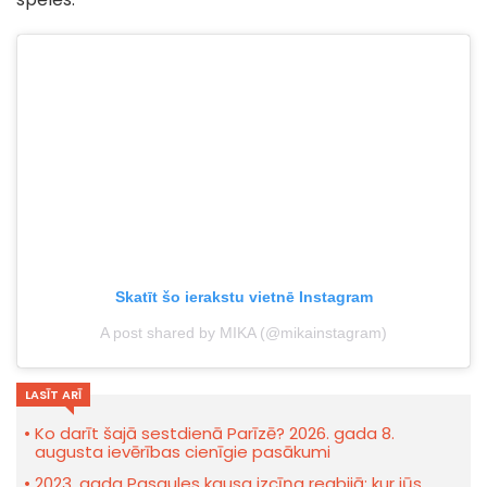
Skatīt šo ierakstu vietnē Instagram
A post shared by MIKA (@mikainstagram)
LASĪT ARĪ
Ko darīt šajā sestdienā Parīzē? 2026. gada 8.
augusta ievērības cienīgie pasākumi
2023. gada Pasaules kausa izcīņa regbijā: kur jūs