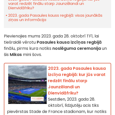
varat redzēt finālu starp Jaunzēlandi un
Dienvidāfriku?
2023. gada Pasaules kauss regbijā: visas jaunākās
ziņas un informācija
Pievienojies mums 2023. gada 28. oktobrī TF1, lai
tiešraidē vērotu
Pasaules kausa izcīņas regbijā
finālu, pirms kura notiks
noslēguma ceremonija
un
šis
Mikas
mini šovs.
2023. gada Pasaules kausa
izcīņa regbijā: kur jūs varat
redzēt finālu starp
Jaunzēlandi un
Dienvidāfriku?
Sestdien, 2023. gada 28.
oktobrī, līdzjutēju acis tiks
pievērstas Stade de France stadionam, kur notiks