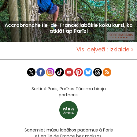
Accrobranche Île-de-France: labākie koku kursi, ko
atklāt ap Parīzi
Visi ceļveži : Izklaide >
Sortir à Paris, Parīzes Tūrisma biroja
partneris:
Saņemiet mūsu labākos padomus à Paris
et en Île de France bez maksas,