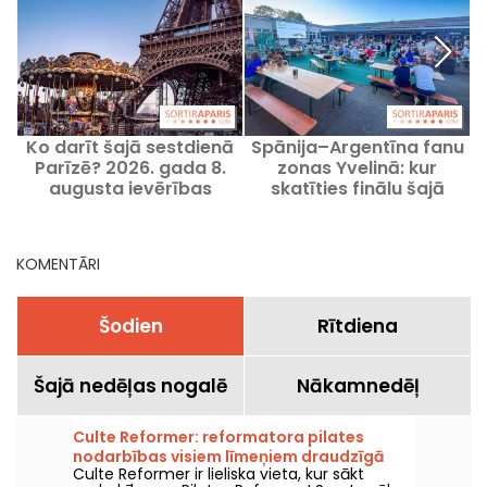
Ko darīt šajā sestdienā
Spānija–Argentīna fanu
Parīzē? 2026. gada 8.
zonas Yvelinā: kur
augusta ievērības
skatīties finālu šajā
M
cienīgie pasākumi
svētdienā?
KOMENTĀRI
Šodien
Rītdiena
Šajā nedēļas nogalē
Nākamnedēļ
Culte Reformer: reformatora pilates
nodarbības visiem līmeņiem draudzīgā
Culte Reformer ir lieliska vieta, kur sākt
atmosfērā.