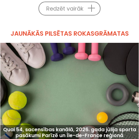
Redzēt vairāk
JAUNĀKĀS PILSĒTAS ROKASGRĀMATAS
Quai 54, sacensības kanālā, 2026. gada jūlija sporta
pasākumi Parīzē un Île-de-France reģionā