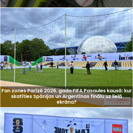
Fan zones Parīzē 2026. gada FIFA Pasaules kausā: kur
skatīties Spānijas un Argentīnas finālu uz lielā
ekrāna?