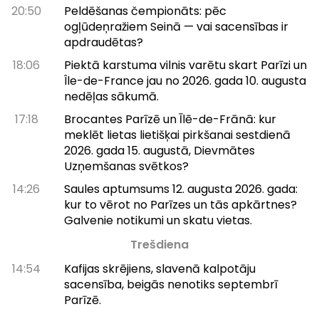
20:50
Peldēšanas čempionāts: pēc
ogļūdeņražiem Seinā — vai sacensības ir
apdraudētas?
18:06
Piektā karstuma vilnis varētu skart Parīzi un
Île-de-France jau no 2026. gada 10. augusta
nedēļas sākumā.
17:18
Brocantes Parīzē un Īlē-de-Frānā: kur
meklēt lietas lietišķai pirkšanai sestdienā
2026. gada 15. augustā, Dievmātes
Uzņemšanas svētkos?
14:26
Saules aptumsums 12. augusta 2026. gada:
kur to vērot no Parīzes un tās apkārtnes?
Galvenie notikumi un skatu vietas.
Trešdiena
14:54
Kafijas skrējiens, slavenā kalpotāju
sacensība, beigās nenotiks septembrī
Parīzē.