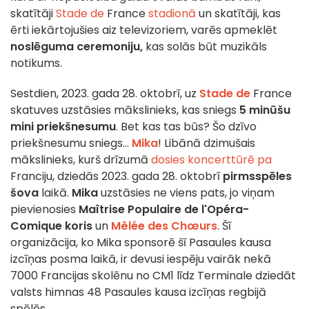
skatītāji
Stade de
France
stadionā
un skatītāji, kas
ērti iekārtojušies aiz televizoriem, varēs apmeklēt
noslēguma ceremoniju,
kas solās būt muzikāls
notikums.
Sestdien, 2023. gada 28. oktobrī, uz
Stade de
France
skatuves uzstāsies mākslinieks, kas sniegs
5 minūšu
mini priekšnesumu
. Bet kas tas būs? Šo dzīvo
priekšnesumu sniegs...
Mika
! Libānā dzimušais
mākslinieks, kurš drīzumā
dosies koncerttūrē pa
Franciju, dziedās 2023. gada 28. oktobrī
pirmsspēles
šova
laikā.
Mika
uzstāsies ne viens pats, jo viņam
pievienosies
Maîtrise Populaire de l'Opéra-
Comique koris
un
Mêlée des Chœurs
. Šī
organizācija, ko Mika sponsorē šī Pasaules kausa
izcīņas posma laikā, ir devusi iespēju vairāk nekā
7000 Francijas skolēnu no CM1 līdz Terminale dziedāt
valsts himnas 48 Pasaules kausa izcīņas regbijā
spēlēs.