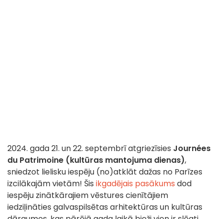
2024. gada 21. un 22. septembrī atgriezīsies
Journées
du Patrimoine (kultūras mantojuma dienas)
,
sniedzot lielisku iespēju (no)atklāt dažas no Parīzes
izcilākajām vietām! Šis
ikgadējais pasākums
dod
iespēju zinātkārajiem vēstures cienītājiem
iedziļināties galvaspilsētas arhitektūras un kultūras
dārgumos, kas pārējā gada laikā bieži vien ir slēgti