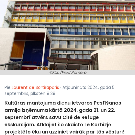
©Flikr/Fred Romero
Pie
Laurent de Sortiraparis
· Atjaunināts 2024. gada 5.
septembris, plksten 8:39
Kultūras mantojuma dienu ietvaros Pestīšanas
armija izņēmuma kārtā 2024. gada 21. un 22.
septembrī atvērs savu Cité de Refuge
ekskursijām. Atklājiet šo skaisto Le Korbizjē
projektēto ēku un uzziniet vairāk par tās vēsturi!