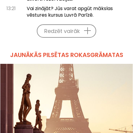
13:21
Vai zinājāt? Jūs varat apgūt mākslas
vēstures kursus Luvrā Parīzē.
Redzēt vairāk
JAUNĀKĀS PILSĒTAS ROKASGRĀMATAS