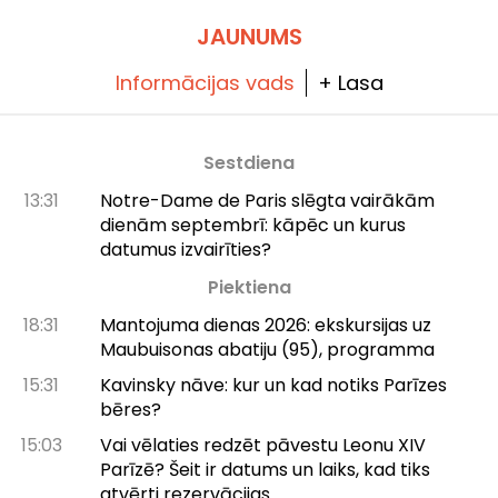
JAUNUMS
Informācijas vads
+ Lasa
Sestdiena
13:31
Notre-Dame de Paris slēgta vairākām
dienām septembrī: kāpēc un kurus
datumus izvairīties?
Piektiena
18:31
Mantojuma dienas 2026: ekskursijas uz
Maubuisonas abatiju (95), programma
15:31
Kavinsky nāve: kur un kad notiks Parīzes
bēres?
15:03
Vai vēlaties redzēt pāvestu Leonu XIV
Parīzē? Šeit ir datums un laiks, kad tiks
atvērti rezervācijas.