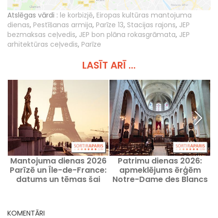
Atslēgas vārdi :
le korbizjē
,
Eiropas kultūras mantojuma
dienas
,
Pestīšanas armija
,
Parīze 13
,
Stacijas rajons
,
JEP
bezmaksas ceļvedis
,
JEP bon plāna rokasgrāmata
,
JEP
arhitektūras ceļvedis
,
Parīze
LASĪT ARĪ ...
Mantojuma dienas 2026
Patrimu dienas 2026:
Parīzē un Île-de-France:
apmeklējums ērģēm
datums un tēmas šai
Notre-Dame des Blancs
jaunajai izdevumam
Manteaux baznīcā
KOMENTĀRI