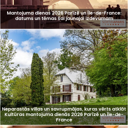
Mantojuma dienas 2026 Parīzē un Île-de-France:
datums un tēmas šai jaunajai izdevumam
Neparastās villas un savrupmājas, kuras vērts atklāt
Kultūras mantojuma dienās 2026 Parīzē un Île-de-
France