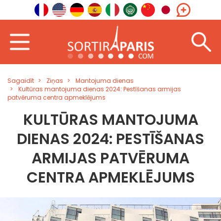
Sagaidīt
Ziņas
Mantojuma dienas
Kultūras mantojuma dienas 2024: Pestīšanas armijas
patvēruma centra apmeklējums
KULTŪRAS MANTOJUMA
DIENAS 2024: PESTĪŠANAS
ARMIJAS PATVĒRUMA
CENTRA APMEKLĒJUMS