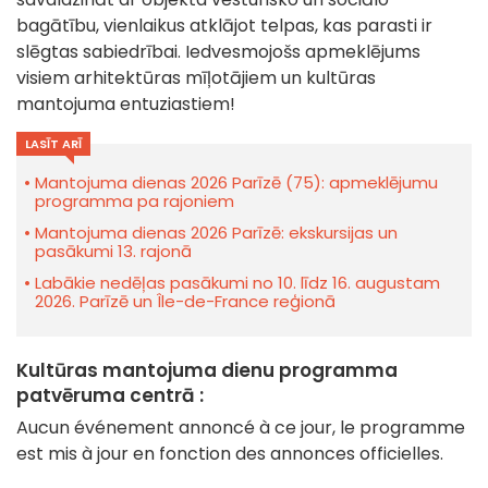
bagātību, vienlaikus atklājot telpas, kas parasti ir
slēgtas sabiedrībai. Iedvesmojošs apmeklējums
visiem arhitektūras mīļotājiem un kultūras
mantojuma entuziastiem!
LASĪT ARĪ
Mantojuma dienas 2026 Parīzē (75): apmeklējumu
programma pa rajoniem
Mantojuma dienas 2026 Parīzē: ekskursijas un
pasākumi 13. rajonā
Labākie nedēļas pasākumi no 10. līdz 16. augustam
2026. Parīzē un Île-de-France reģionā
Kultūras mantojuma dienu programma
patvēruma centrā :
Aucun événement annoncé à ce jour, le programme
est mis à jour en fonction des annonces officielles.