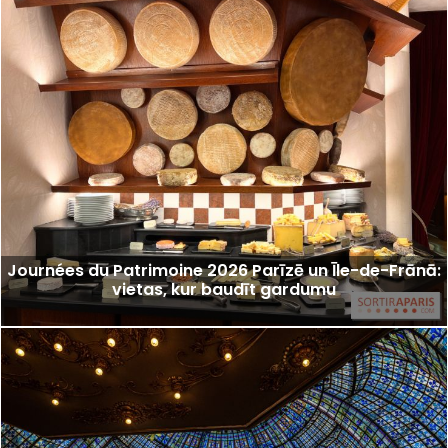
Journées du Patrimoine 2026 Parīzē un Īle-de-Frānā:
vietas, kur baudīt gardumu