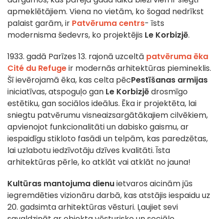
apmeklētājiem. Viena no vietām, ko šogad nedrīkst
palaist garām, ir
Patvēruma centrs
- īsts
modernisma šedevrs, ko projektējis
Le Korbizjē
.
1933. gadā Parīzes 13. rajonā uzceltā
patvēruma ēka
Cité du Refuge
ir modernās arhitektūras piemineklis.
Šī ievērojamā ēka, kas celta pēc
Pestīšanas armijas
iniciatīvas, atspoguļo gan
Le Korbizjē
drosmīgo
estētiku, gan sociālos ideālus. Ēka ir projektēta, lai
sniegtu patvērumu visneaizsargātākajiem cilvēkiem,
apvienojot funkcionalitāti un dabisko gaismu, ar
iespaidīgu stikloto fasādi un telpām, kas paredzētas,
lai uzlabotu iedzīvotāju dzīves kvalitāti. Īsta
arhitektūras pērle, ko atklāt vai atklāt no jauna!
Kultūras mantojuma dienu
ietvaros aicinām jūs
iegremdēties vizionāru darbā, kas atstājis iespaidu uz
20. gadsimta arhitektūras vēsturi. Ļaujiet sevi
savaldzināt ar objekta vēsturisko un sociālo