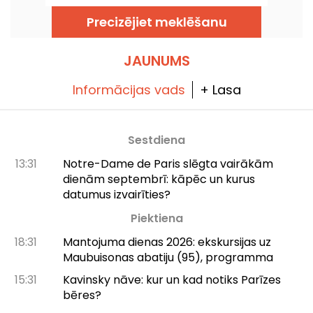
metro līnijas būs skartas remontdarbu dēļ un
ar traucējumiem — mēs jums pastāstīsim
Precizējiet meklēšanu
visu, lai palīdzētu jums laikus plānot
pārvietošanos.
JAUNUMS
Informācijas vads
+ Lasa
Sestdiena
13:31
Notre-Dame de Paris slēgta vairākām
dienām septembrī: kāpēc un kurus
datumus izvairīties?
Piektiena
18:31
Mantojuma dienas 2026: ekskursijas uz
Maubuisonas abatiju (95), programma
15:31
Kavinsky nāve: kur un kad notiks Parīzes
bēres?