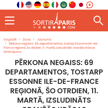
Sagaidīt
Ziņas
Jaunums
Pērkona negaiss: 69 departamentos, tostarp Essonne Ile-de-
France reģionā, šo otrdien, 11. martā, izsludināts oranžās krāsas
brīdinājums
PĒRKONA NEGAISS: 69
DEPARTAMENTOS, TOSTARP
ESSONNE ILE-DE-FRANCE
REĢIONĀ, ŠO OTRDIEN, 11.
MARTĀ, IZSLUDINĀTS