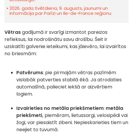
2026. gada Svētdiena, 9. augusts, jaunumi un
informācija par Parīzi un Ile-de-France reģionu
Vētras
gadījumā ir svarīgi izmantot pareizos
refleksus, lai nodrošinātu savu drošību. Šeit ir
uzskaitīti galvenie ieteikumi, kas jāievēro, lai izvairītos
no briesmām:
Patvērums
: pie pirmajām vētras pazīmēm
vislabāk patverties stabilā ēkā. Ja atrodaties
automašīnā, palieciet iekšā ar aizvērtiem
logiem.
Izvairieties no metāla priekšmetiem
:
metāla
priekšmeti,
piemēram, lietussargi, velosipēdi vai
žogi, var piesaistīt zibeni. Nepieskarieties tiem un
neejiet to tuvumā.