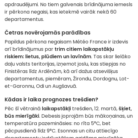
apdraudējumi. No tiem galvenais brīdinājuma iemesls
ir pērkona negaisi, kas ietekmē vairāk nekā 60
departamentus.
Četras novērojamās parādības
Papildus pērkona negaisam Météo France ir izdevis
arī brīdinājumus par
trim citiem laikapstākļu
riskiem: lietus, plūdiem un lavīnām
. Tas skar lielāko
daļu valsts teritorijas, izņemot joslu, kas stiepjas no
Finistēras līdz Ardēnām, kā arī dažus atsevišķus
departamentus, piemēram, Žirondu, Dordognu, Lot-
et-Garonnu, Odi un Augšavuā.
Kādas ir laika prognozes trešdien?
Pēc šī vētrainā
laikapstākļi
trešdien, 12. martā,
šķiet,
būs mierīgāki
. Debesis joprojām būs mākoņainas, un
temperatūra pazemināsies: no rīta 5°C, bet
pēcpusdienā līdz 9°C. Esonnas un citu attiecīgo