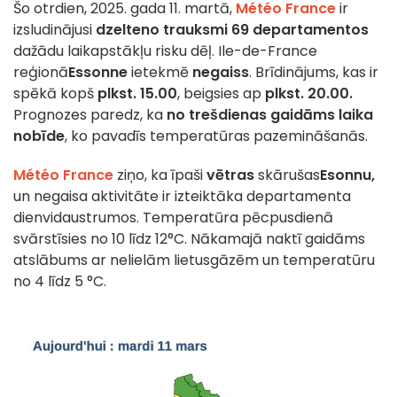
Šo otrdien, 2025. gada 11. martā,
Météo France
ir
izsludinājusi
dzelteno trauksmi
69 departamentos
dažādu laikapstākļu risku dēļ. Ile-de-France
reģionā
Essonne
ietekmē
negaiss
. Brīdinājums, kas ir
spēkā kopš
plkst. 15.00
, beigsies ap
plkst. 20.00.
Prognozes paredz, ka
no trešdienas gaidāms laika
nobīde
, ko pavadīs temperatūras pazemināšanās.
Météo France
ziņo, ka īpaši
vētras
skārušas
Esonnu,
un negaisa aktivitāte ir izteiktāka departamenta
dienvidaustrumos. Temperatūra pēcpusdienā
svārstīsies no 10 līdz 12°C. Nākamajā naktī gaidāms
atslābums ar nelielām lietusgāzēm un temperatūru
no 4 līdz 5 °C.