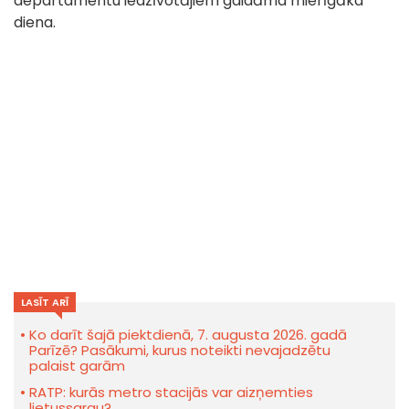
departamentu iedzīvotājiem gaidāma mierīgāka
diena.
LASĪT ARĪ
Ko darīt šajā piektdienā, 7. augusta 2026. gadā
Parīzē? Pasākumi, kurus noteikti nevajadzētu
palaist garām
RATP: kurās metro stacijās var aizņemties
lietussargu?