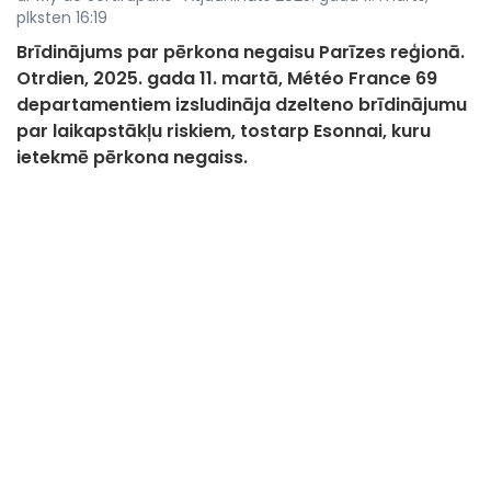
plksten 16:19
Brīdinājums par pērkona negaisu Parīzes reģionā.
Otrdien, 2025. gada 11. martā, Météo France 69
departamentiem izsludināja dzelteno brīdinājumu
par laikapstākļu riskiem, tostarp Esonnai, kuru
ietekmē pērkona negaiss.