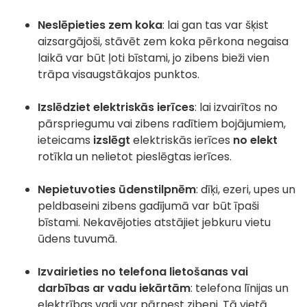
Neslēpieties zem koka
: lai gan tas var šķist
aizsargājoši, stāvēt zem koka pērkona negaisa
laikā var būt ļoti bīstami, jo zibens bieži vien
trāpa visaugstākajos punktos.
Izslēdziet elektriskās ierīces
: lai izvairītos no
pārspriegumu vai zibens radītiem bojājumiem,
ieteicams
izslēgt
elektriskās ierīces
no elekt
rotīkla un nelietot pieslēgtas ierīces.
Nepietuvoties ūdenstilpnēm
: dīķi, ezeri, upes un
peldbaseini zibens gadījumā var būt īpaši
bīstami. Nekavējoties atstājiet jebkuru vietu
ūdens tuvumā.
Izvairieties no telefona lietošanas vai
darbības ar vadu iekārtām
: telefona līnijas un
elektrības vadi var pārnest zibeni. Tā vietā