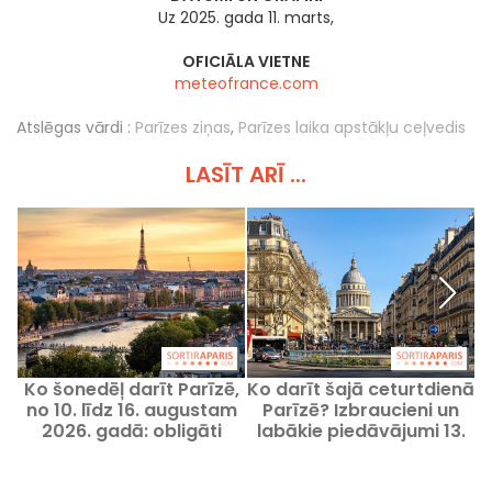
Uz 2025. gada 11. marts,
OFICIĀLA VIETNE
meteofrance.com
Atslēgas vārdi :
Parīzes ziņas
,
Parīzes laika apstākļu ceļvedis
LASĪT ARĪ ...
Ko šonedēļ darīt Parīzē,
Ko darīt šajā ceturtdienā
no 10. līdz 16. augustam
Parīzē? Izbraucieni un
2026. gadā: obligāti
labākie piedāvājumi 13.
apmeklējami pasākumi
augustā 2026