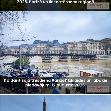
2026. Parīzē un Île-de-France reģionā
Ko darīt šajā trešdienā Parīzē? Izklaides un labākie
piedāvājumi 12.augusta 2026.