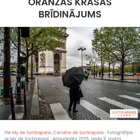
ORANŽĀS KRĀSAS
BRĪDINĀJUMS
Pie
My de Sortiraparis
,
Caroline de Sortiraparis
· Fotogrāfijas
ar My de Sortiraparis · Atjaunināts 2025. gada 11. marts,