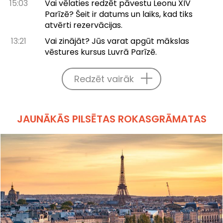
15:03
Vai vēlaties redzēt pāvestu Leonu XIV
Parīzē? Šeit ir datums un laiks, kad tiks
atvērti rezervācijas.
13:21
Vai zinājāt? Jūs varat apgūt mākslas
vēstures kursus Luvrā Parīzē.
Redzēt vairāk
JAUNĀKĀS PILSĒTAS ROKASGRĀMATAS