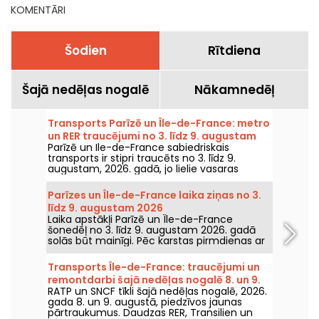
KOMENTĀRI
Šodien
Rītdiena
Šajā nedēļas nogalē
Nākamnedēļ
Transports Parīzē un Île-de-France: metro
un RER traucējumi no 3. līdz 9. augustam
Parīzē un Ile-de-France sabiedriskais
2026
transports ir stipri traucēts no 3. līdz 9.
augustam, 2026. gadā, jo lielie vasaras
remontdarbi smagi ietekmē dažas līnijas,
saskaņā ar RATP un SNCF.
Parīzes un Île-de-France laika ziņas no 3.
līdz 9. augustam 2026
Laika apstākļi Parīzē un Île-de-France
šonedēļ no 3. līdz 9. augustam 2026. gadā
solās būt mainīgi. Pēc karstas pirmdienas ar
risku pērkona negaisu temperatūra
pakāpeniski pazemināsies, pirms nedēļas
Transports Île-de-France: traucējumi un
nogalē atgriezīsies siltāks un saulaināks laiks.
remontdarbi šajā nedēļas nogalē 8. un 9.
RATP un SNCF tīkli šajā nedēļas nogalē, 2026.
augustā 2026.
gada 8. un 9. augustā, piedzīvos jaunas
pārtraukumus. Daudzas RER, Transilien un