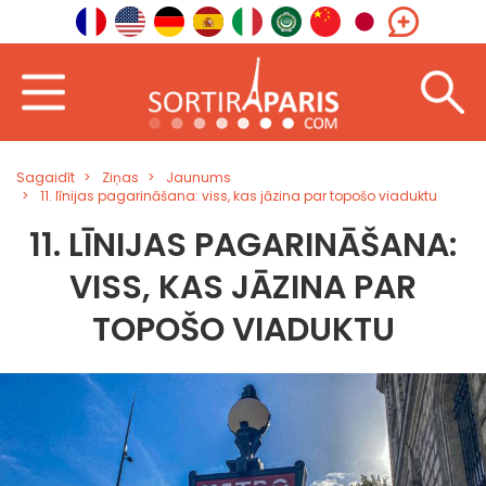
Sagaidīt
Ziņas
Jaunums
11. līnijas pagarināšana: viss, kas jāzina par topošo viaduktu
11. LĪNIJAS PAGARINĀŠANA:
VISS, KAS JĀZINA PAR
TOPOŠO VIADUKTU