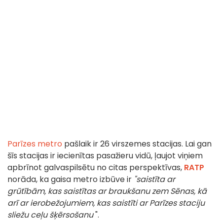
Parīzes metro
pašlaik ir 26 virszemes stacijas. Lai gan
šīs stacijas ir iecienītas pasažieru vidū, ļaujot viņiem
apbrīnot galvaspilsētu no citas perspektīvas,
RATP
norāda, ka gaisa metro izbūve ir
"saistīta ar
grūtībām, kas saistītas ar braukšanu zem Sēnas, kā
arī ar ierobežojumiem, kas saistīti ar Parīzes staciju
sliežu ceļu šķērsošanu
".