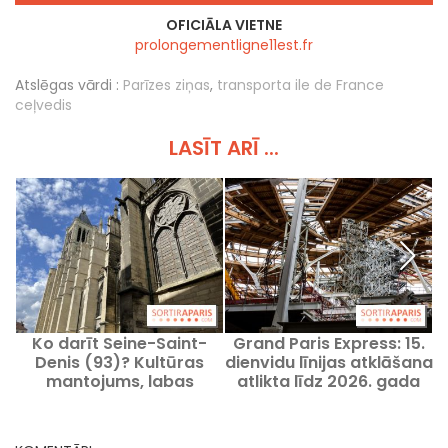
OFICIĀLA VIETNE
prolongementligne11est.fr
Atslēgas vārdi :
Parīzes ziņas
,
transporta ile de France
ceļvedis
LASĪT ARĪ ...
Ko darīt Seine-Saint-
Grand Paris Express: 15.
Denis (93)? Kultūras
dienvidu līnijas atklāšana
p
mantojums, labas
atlikta līdz 2026. gada
adreses un aktivitātes,
vasarai
idejas ekskursijām