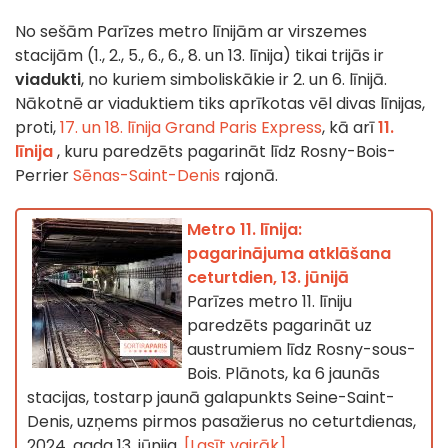
No sešām Parīzes metro līnijām ar virszemes
stacijām (1., 2., 5., 6., 6., 8. un 13. līnija) tikai trijās ir
viadukti
, no kuriem simboliskākie ir 2. un 6. līnijā.
Nākotnē ar viaduktiem tiks aprīkotas vēl divas līnijas,
proti,
17. un 18. līnija
Grand Paris Express
, kā arī
11.
līnija
, kuru paredzēts pagarināt līdz Rosny-Bois-
Perrier
Sēnas-Saint-Denis
rajonā.
Metro 11. līnija:
pagarinājuma atklāšana
ceturtdien, 13. jūnijā
Parīzes metro 11. līniju
paredzēts pagarināt uz
austrumiem līdz Rosny-sous-
Bois. Plānots, ka 6 jaunās
stacijas, tostarp jaunā galapunkts Seine-Saint-
Denis, uzņems pirmos pasažierus no ceturtdienas,
2024. gada 13. jūnija.
[Lasīt vairāk]