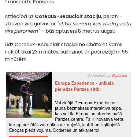
Transports Parisiens.
Attiecībā uz
Coteaux-Beauclair staciju
, peroni -
izbūvēti virs galvas ar
"stikla sienām, kas veido jumtu
virs peroniem
" - būs aptuveni 8 metrus augsti.
Līdz Coteaux-Beauclair stacijai no Châtelet varēs
nokļūt tikai 23 minūtēs, salīdzinot ar pašreizējām 55
minūtēm.