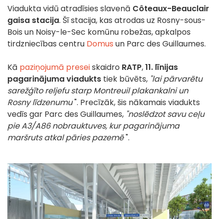
Viadukta vidū atradīsies slavenā
Côteaux-Beauclair
gaisa stacija
. Šī stacija, kas atrodas uz Rosny-sous-
Bois un Noisy-le-Sec komūnu robežas, apkalpos
tirdzniecības centru
Domus
un Parc des Guillaumes.
Kā
paziņojumā presei
skaidro
RATP
,
11. līnijas
pagarinājuma viadukts
tiek būvēts,
"lai pārvarētu
sarežģīto reljefu starp Montreuil plakankalni un
Rosny līdzenumu
". Precīzāk, šis nākamais viadukts
vedīs gar Parc des Guillaumes,
"noslēdzot savu ceļu
pie A3/A86 nobrauktuves, kur pagarinājuma
maršruts atkal pāries pazemē
".