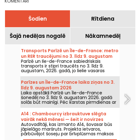
KOMENTĀRI
Šodien
Rītdiena
Šajā nedēļas nogalē
Nākamnedēļ
Transports Parīzē un Île-de-France: metro
un RER traucējumi no 3. līdz 9. augustam
Parīzē un Ile-de-France sabiedriskais
2026
transports ir stipri traucēts no 3. līdz 9.
augustam, 2026. gadā, jo lielie vasaras
remontdarbi smagi ietekmē dažas līnijas,
saskaņā ar RATP un SNCF.
Parīzes un Île-de-France laika ziņas no 3.
līdz 9. augustam 2026
Laika apstākļi Parīzē un Île-de-France
šonedēļ no 3. līdz 9. augustam 2026. gadā
solās būt mainīgi. Pēc karstas pirmdienas ar
risku pērkona negaisu temperatūra
pakāpeniski pazemināsies, pirms nedēļas
A14 : Chambourcy izbrauktuve slēgta
nogalē atgriezīsies siltāks un saulaināks laiks.
vairāk nekā mēnesi — šeit ir novirzes
Autovadītāji, kas izmanto A14, šovasar būs
jāpielāgo maršruts. Projekta ietvaros,
pārbūvējot šoseju par brīvplūsmas maksas
ceļu, Chambourcy izbraukšanas