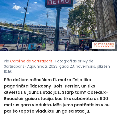
Pie
Caroline de Sortiraparis
· Fotogrāfijas ar My de
Sortiraparis · Atjaunināts 2023. gada 23. novembris, plksten
10:50
Pēc dažiem mēnešiem 11. metro līnija tiks
pagarināta līdz Rosny-Bois-Perrier, un tiks
atvērtas 6 jaunas stacijas. Starp tām? Côteaux-
Beauclair gaisa stacija, kas tiks uzbūvēta uz 600
metrus gara viadukta. Mēs jums pastāstīsim visu
par šo topošo viaduktu un gaisa staciju.