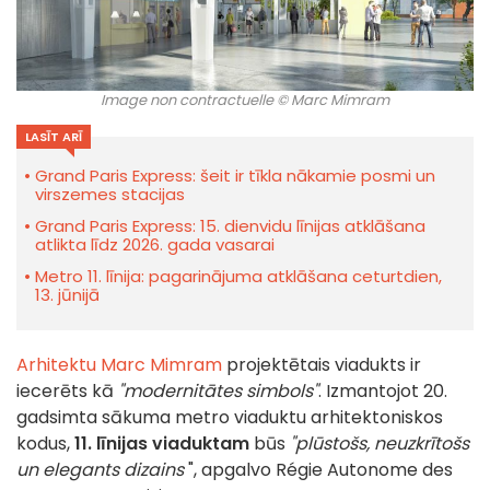
Image non contractuelle © Marc Mimram
LASĪT ARĪ
Grand Paris Express: šeit ir tīkla nākamie posmi un
virszemes stacijas
Grand Paris Express: 15. dienvidu līnijas atklāšana
atlikta līdz 2026. gada vasarai
Metro 11. līnija: pagarinājuma atklāšana ceturtdien,
13. jūnijā
Arhitektu Marc Mimram
projektētais viadukts ir
iecerēts kā
"modernitātes simbols"
. Izmantojot 20.
gadsimta sākuma metro viaduktu arhitektoniskos
kodus,
11. līnijas viaduktam
būs
"plūstošs, neuzkrītošs
un elegants dizains
", apgalvo Régie Autonome des