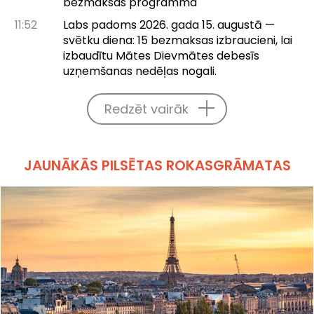
bezmaksas programma
11:52
Labs padoms 2026. gada 15. augustā —
svētku diena: 15 bezmaksas izbraucieni, lai
izbaudītu Mātes Dievmātes debesīs
uzņemšanas nedēļas nogali.
Redzēt vairāk
JAUNĀKĀS PILSĒTAS ROKASGRĀMATAS