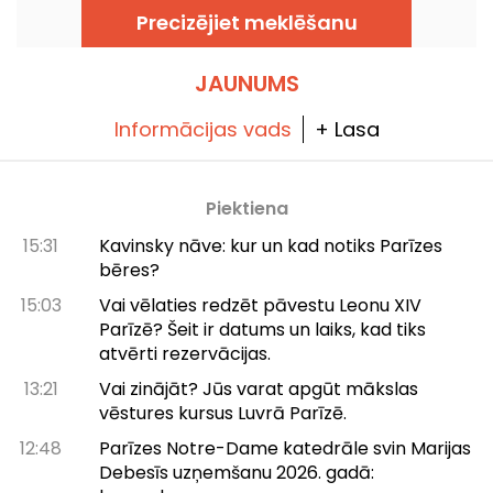
savienojums (6a) virzienā Rouen → Parīze
Precizējiet meklēšanu
tiks pilnībā slēgts no 6. jūlija līdz 14. augusta
2026., gan dienā, gan naktī. Tiks ieviesta
novirze caur Poissy.
JAUNUMS
Informācijas vads
+ Lasa
Piektiena
15:31
Kavinsky nāve: kur un kad notiks Parīzes
bēres?
15:03
Vai vēlaties redzēt pāvestu Leonu XIV
Parīzē? Šeit ir datums un laiks, kad tiks
atvērti rezervācijas.
13:21
Vai zinājāt? Jūs varat apgūt mākslas
vēstures kursus Luvrā Parīzē.
12:48
Parīzes Notre-Dame katedrāle svin Marijas
Debesīs uzņemšanu 2026. gadā: