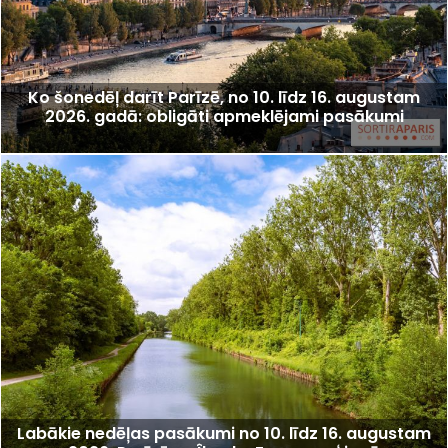
Ko šonedēļ darīt Parīzē, no 10. līdz 16. augustam
2026. gadā: obligāti apmeklējami pasākumi
Labākie nedēļas pasākumi no 10. līdz 16. augustam