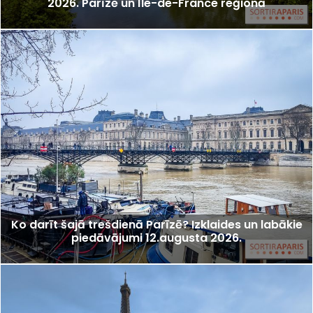
2026. Parīzē un Île-de-France reģionā
Ko darīt šajā trešdienā Parīzē? Izklaides un labākie
piedāvājumi 12.augusta 2026.