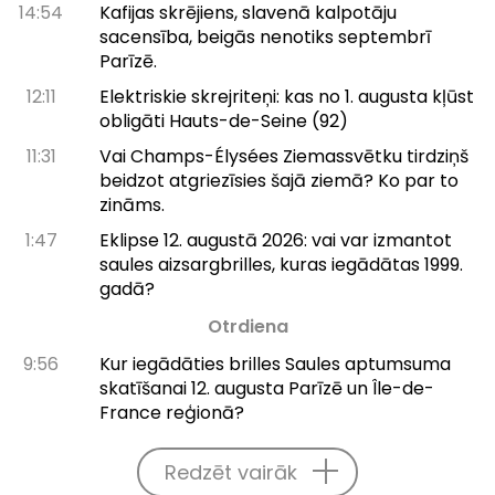
14:54
Kafijas skrējiens, slavenā kalpotāju
sacensība, beigās nenotiks septembrī
Parīzē.
12:11
Elektriskie skrejriteņi: kas no 1. augusta kļūst
obligāti Hauts-de-Seine (92)
11:31
Vai Champs-Élysées Ziemassvētku tirdziņš
beidzot atgriezīsies šajā ziemā? Ko par to
zināms.
1:47
Eklipse 12. augustā 2026: vai var izmantot
saules aizsargbrilles, kuras iegādātas 1999.
gadā?
Otrdiena
9:56
Kur iegādāties brilles Saules aptumsuma
skatīšanai 12. augusta Parīzē un Île-de-
France reģionā?
Redzēt vairāk