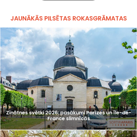
JAUNĀKĀS PILSĒTAS ROKASGRĀMATAS
Zinātnes svētki 2026: pasākumi Parīzes un Île-de-
France slimnīcās