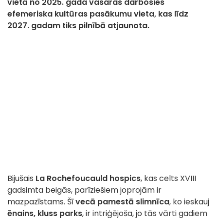
vietā no 2025. gada vasaras darbosies
efemeriska kultūras pasākumu vieta, kas līdz
2027. gadam tiks pilnībā atjaunota.
Bijušais
La Rochefoucauld hospics
, kas celts XVIII
gadsimta beigās, parīziešiem joprojām ir
mazpazīstams. Šī
vecā pamestā slimnīca
, ko ieskauj
ēnains, kluss parks
, ir intriģējoša, jo tās vārti gadiem