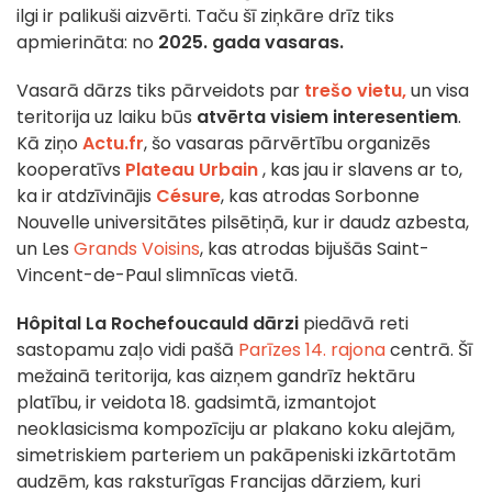
ilgi ir palikuši aizvērti. Taču šī ziņkāre drīz tiks
apmierināta: no
2025. gada vasaras.
Vasarā dārzs tiks pārveidots par
trešo vietu,
un visa
teritorija uz laiku būs
atvērta visiem interesentiem
.
Kā ziņo
Actu.fr
, šo vasaras pārvērtību organizēs
kooperatīvs
Plateau Urbain
, kas jau ir slavens ar to,
ka ir atdzīvinājis
Césure
, kas atrodas Sorbonne
Nouvelle universitātes pilsētiņā, kur ir daudz azbesta,
un Les
Grands Voisins
, kas atrodas bijušās Saint-
Vincent-de-Paul slimnīcas vietā.
Hôpital La Rochefoucauld dārzi
piedāvā reti
sastopamu zaļo vidi pašā
Parīzes 14. rajona
centrā. Šī
mežainā teritorija, kas aizņem gandrīz hektāru
platību, ir veidota 18. gadsimtā, izmantojot
neoklasicisma kompozīciju ar plakano koku alejām,
simetriskiem parteriem un pakāpeniski izkārtotām
audzēm, kas raksturīgas Francijas dārziem, kuri