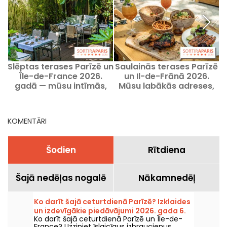
Slēptas terases Parīzē un
Saulainās terases Parīzē
Île-de-France 2026.
un Il-de-Frānā 2026.
gadā — mūsu intīmās,
Mūsu labākās adreses,
noslēptās adreses.
kur saulēties.
KOMENTĀRI
Šodien
Rītdiena
Šajā nedēļas nogalē
Nākamnedēļ
Ko darīt šajā ceturtdienā Parīzē? Izklaides
un izdevīgākie piedāvājumi 2026. gada 6.
Ko darīt šajā ceturtdienā Parīzē un Île-de-
augustā
France? Uzziniet īslaicīgus izbraucienus,