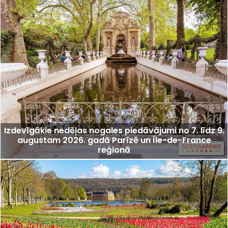
Izdevīgākie nedēļas nogales piedāvājumi no 7. līdz 9.
augustam 2026. gadā Parīzē un Île-de-France
reģionā