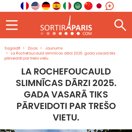
Sagaidīt
Ziņas
Jaunums
La Rochefoucauld slimnīcas dārzi 2025. gada vasarā tiks
pārveidoti par trešo vietu.
LA ROCHEFOUCAULD
SLIMNĪCAS DĀRZI 2025.
GADA VASARĀ TIKS
PĀRVEIDOTI PAR TREŠO
VIETU.