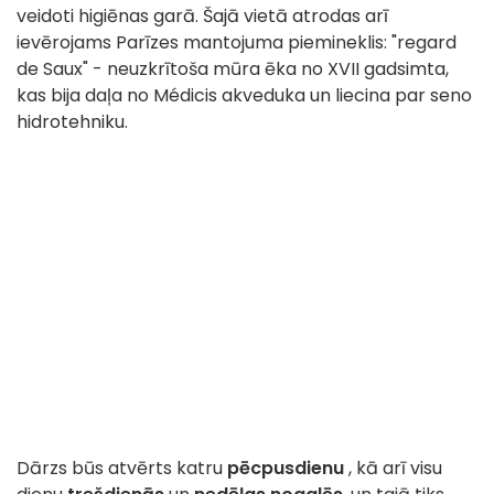
veidoti higiēnas garā. Šajā vietā atrodas arī
ievērojams Parīzes mantojuma piemineklis: "regard
de Saux" - neuzkrītoša mūra ēka no XVII gadsimta,
kas bija daļa no Médicis akveduka un liecina par seno
hidrotehniku.
Dārzs būs atvērts katru
pēcpusdienu
, kā arī visu