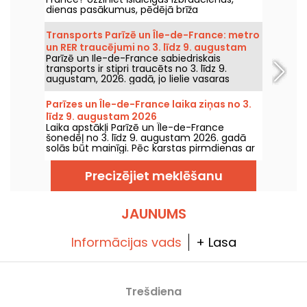
dienas pasākumus, pēdējā brīža
piedāvājumus un idejas, kuras nevajadzētu
palaist garām šajā ceturtdienā, 2026. gada
Transports Parīzē un Île-de-France: metro
6. augustā.
un RER traucējumi no 3. līdz 9. augustam
Parīzē un Ile-de-France sabiedriskais
2026
transports ir stipri traucēts no 3. līdz 9.
augustam, 2026. gadā, jo lielie vasaras
remontdarbi smagi ietekmē dažas līnijas,
saskaņā ar RATP un SNCF.
Parīzes un Île-de-France laika ziņas no 3.
līdz 9. augustam 2026
Laika apstākļi Parīzē un Île-de-France
šonedēļ no 3. līdz 9. augustam 2026. gadā
solās būt mainīgi. Pēc karstas pirmdienas ar
risku pērkona negaisu temperatūra
pakāpeniski pazemināsies, pirms nedēļas
Precizējiet meklēšanu
nogalē atgriezīsies siltāks un saulaināks laiks.
JAUNUMS
Informācijas vads
+ Lasa
Trešdiena