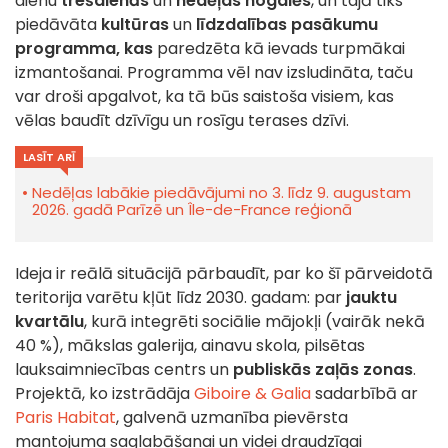
dienu
trešdienās
un
nedēļas nogalēs
, un tajā tiks
piedāvāta
kultūras
un
līdzdalības pasākumu
programma, kas
paredzēta kā ievads turpmākai
izmantošanai. Programma vēl nav izsludināta, taču
var droši apgalvot, ka tā būs saistoša visiem, kas
vēlas baudīt dzīvīgu un rosīgu terases dzīvi.
LASĪT ARĪ
Nedēļas labākie piedāvājumi no 3. līdz 9. augustam
2026. gadā Parīzē un Île-de-France reģionā
Ideja ir reālā situācijā pārbaudīt, par ko šī pārveidotā
teritorija varētu kļūt līdz 2030. gadam: par
jauktu
kvartālu
, kurā integrēti sociālie mājokļi (vairāk nekā
40 %), mākslas galerija, ainavu skola, pilsētas
lauksaimniecības centrs un
publiskās zaļās zonas
.
Projektā, ko izstrādāja
Giboire & Galia
sadarbībā ar
Paris Habitat
, galvenā uzmanība pievērsta
mantojuma saglabāšanai un videi draudzīgai