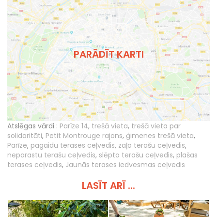
PARĀDĪT KARTI
Atslēgas vārdi :
Parīze 14
,
trešā vieta
,
trešā vieta par
solidaritāti
,
Petit Montrouge rajons
,
ģimenes trešā vieta
,
Parīze
,
pagaidu terases ceļvedis
,
zaļo terašu ceļvedis
,
neparastu terašu ceļvedis
,
slēpto terašu ceļvedis
,
plašas
terases ceļvedis
,
Jaunās terases iedvesmas ceļvedis
LASĪT ARĪ ...