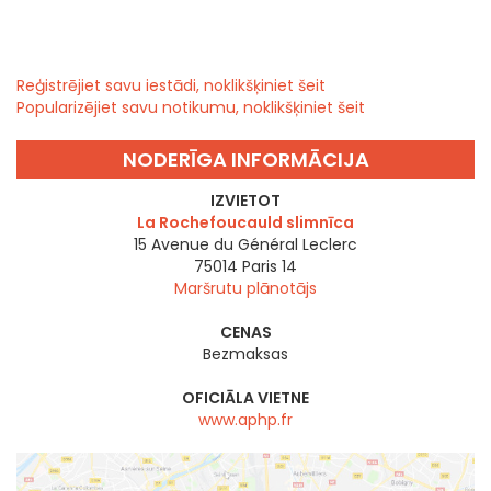
Reģistrējiet savu iestādi, noklikšķiniet šeit
Popularizējiet savu notikumu, noklikšķiniet šeit
NODERĪGA INFORMĀCIJA
IZVIETOT
La Rochefoucauld slimnīca
15 Avenue du Général Leclerc
75014
Paris 14
Maršrutu plānotājs
CENAS
Bezmaksas
OFICIĀLA VIETNE
www.aphp.fr