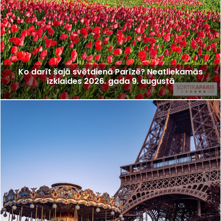
Ko darīt šajā svētdienā Parīzē? Neatliekamās
izklaides 2026. gada 9. augustā