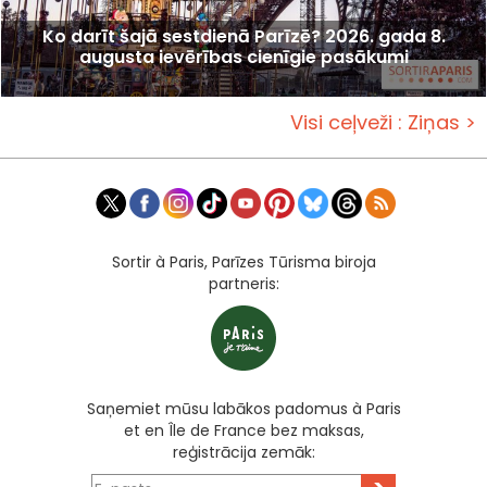
Ko darīt šajā sestdienā Parīzē? 2026. gada 8.
augusta ievērības cienīgie pasākumi
Visi ceļveži : Ziņas >
Sortir à Paris, Parīzes Tūrisma biroja
partneris:
Saņemiet mūsu labākos padomus à Paris
et en Île de France bez maksas,
reģistrācija zemāk: