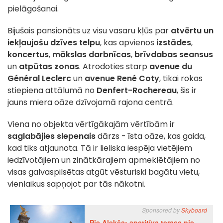
pielāgošanai.
Bijušais pansionāts uz visu vasaru kļūs par
atvērtu un
iekļaujošu dzīves telpu
, kas apvienos
izstādes
,
koncertus
,
mākslas darbnīcas
,
brīvdabas seansus
un
atpūtas zonas
. Atrodoties starp
avenue du
Général Leclerc
un
avenue René Coty
, tikai rokas
stiepiena attālumā no
Denfert-Rochereau
, šis ir
jauns miera oāze dzīvojamā rajona centrā.
Viena no objekta vērtīgākajām vērtībām ir
saglabājies slepenais
dārzs - īsta oāze, kas gaida,
kad tiks atjaunota. Tā ir lieliska iespēja vietējiem
iedzīvotājiem un zinātkārajiem apmeklētājiem no
visas galvaspilsētas atgūt vēsturiski bagātu vietu,
vienlaikus sapņojot par tās nākotni.