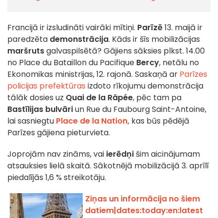
Francijā ir izsludināti vairāki mītiņi.
Parīzē
13. maijā ir
paredzēta
demonstrācija
. Kāds ir šīs mobilizācijas
maršruts
galvaspilsētā? Gājiens sāksies plkst. 14.00
no Place du Bataillon du Pacifique
Bercy
, netālu no
Ekonomikas ministrijas, 12. rajonā. Saskaņā ar
Parīzes
policijas prefektūras
izdoto rīkojumu demonstrācija
tālāk dosies uz
Quai de la Râpée
, pēc tam pa
Bastīlijas bulvāri
un Rue du Faubourg Saint-Antoine,
lai sasniegtu
Place de la Nation,
kas būs pēdējā
Parīzes gājiena pieturvieta.
Joprojām nav zināms, vai
ierēdņi
šim aicinājumam
atsauksies lielā skaitā. Sākotnējā mobilizācijā 3. aprīlī
piedalījās 1,6 % streikotāju.
Ziņas un informācija no šiem
datiem|dates:today:en:latest