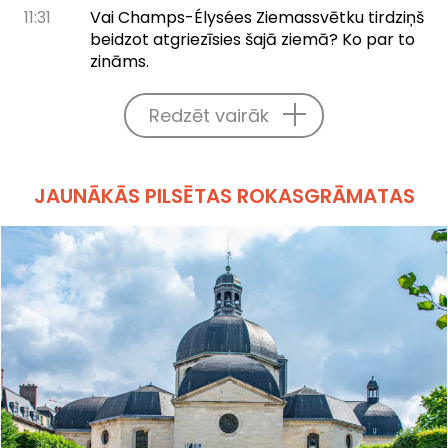
11:31
Vai Champs-Élysées Ziemassvētku tirdziņš
beidzot atgriezīsies šajā ziemā? Ko par to
zināms.
Redzēt vairāk
JAUNĀKĀS PILSĒTAS ROKASGRĀMATAS