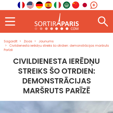
Sagaidīt
Ziņas
Jaunums
Civildienesta ierēdņu streiks šo otrdien: demonstrācijas maršruts
Parīzē
CIVILDIENESTA IERĒDŅU
STREIKS ŠO OTRDIEN:
DEMONSTRĀCIJAS
MARŠRUTS PARĪZĒ