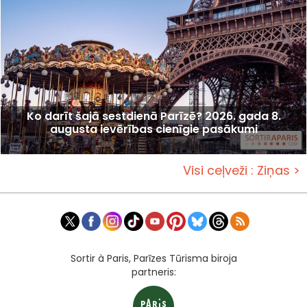
Ko darīt šajā sestdienā Parīzē? 2026. gada 8.
augusta ievērības cienīgie pasākumi
Visi ceļveži : Ziņas >
Sortir à Paris, Parīzes Tūrisma biroja
partneris: