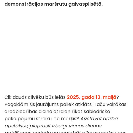
demonstrācijas maršrutu galvaspilsētā.
Cik daudz cilvēku būs ielās
2025. gada 13. maijā
?
Pagaidām šis jautājums paliek atklāts. Taču vairākas
arodbiedrības aicina otrdien rīkot sabiedrisko
pakalpojumu streiku. To mērķis?
Aizstāvēt darba
apstākļus, pieprasīt izbeigt vienas dienas
gaidīšanas periodu un saglabāt pilnu samaksu par