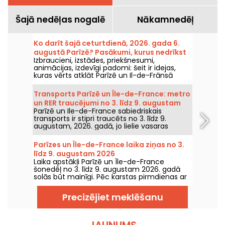
Šajā nedēļas nogalē
Nākamnedēļ
Ko darīt šajā ceturtdienā, 2026. gada 6.
augustā Parīzē? Pasākumi, kurus nedrīkst
Izbraucieni, izstādes, priekšnesumi,
palaist garām
animācijas, izdevīgi padomi: šeit ir idejas,
kuras vērts atklāt Parīzē un Il-de-Frānsā
ceturtdien, 6. augustā 2026.
Transports Parīzē un Île-de-France: metro
un RER traucējumi no 3. līdz 9. augustam
Parīzē un Ile-de-France sabiedriskais
2026
transports ir stipri traucēts no 3. līdz 9.
augustam, 2026. gadā, jo lielie vasaras
remontdarbi smagi ietekmē dažas līnijas,
saskaņā ar RATP un SNCF.
Parīzes un Île-de-France laika ziņas no 3.
līdz 9. augustam 2026
Laika apstākļi Parīzē un Île-de-France
šonedēļ no 3. līdz 9. augustam 2026. gadā
solās būt mainīgi. Pēc karstas pirmdienas ar
risku pērkona negaisu temperatūra
pakāpeniski pazemināsies, pirms nedēļas
Precizējiet meklēšanu
nogalē atgriezīsies siltāks un saulaināks laiks.
JAUNUMS