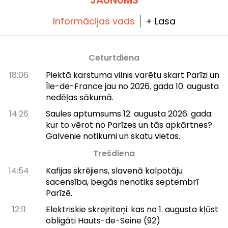
Informācijas vads
+ Lasa
Ceturtdiena
18:06
Piektā karstuma vilnis varētu skart Parīzi un
Île-de-France jau no 2026. gada 10. augusta
nedēļas sākumā.
14:26
Saules aptumsums 12. augusta 2026. gada:
kur to vērot no Parīzes un tās apkārtnes?
Galvenie notikumi un skatu vietas.
Trešdiena
14:54
Kafijas skrējiens, slavenā kalpotāju
sacensība, beigās nenotiks septembrī
Parīzē.
12:11
Elektriskie skrejriteņi: kas no 1. augusta kļūst
obligāti Hauts-de-Seine (92)