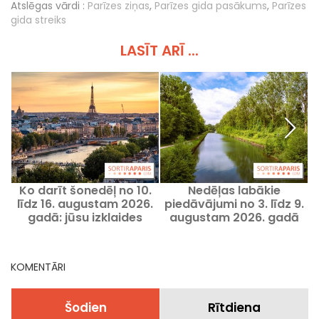
Atslēgas vārdi :
Parīzes ziņas
,
Parīzes gida pasākums
,
Parīzes
gida streiks
LASĪT ARĪ ...
Ko darīt šonedēļ no 10.
Nedēļas labākie
K
līdz 16. augustam 2026.
piedāvājumi no 3. līdz 9.
gadā: jūsu izklaides
augustam 2026. gadā
P
Parīzē aizraujošai
Parīzē un Île-de-France
nedēļai
reģionā
KOMENTĀRI
Šodien
Rītdiena