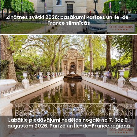
Zinātnes svētki 2026: pasākumi Parīzes un Île-de-
France slimnīcās
Labākie piedāvājumi nedēļas nogalē no 7. līdz 9.
augustam 2026. Parīzē un Île-de-France reģionā