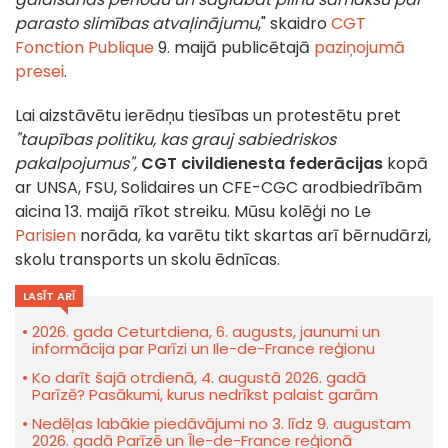
parasto slimības atvaļinājumu
," skaidro
CGT
Fonction Publique
9. maijā publicētajā
paziņojumā
presei
.
Lai aizstāvētu ierēdņu tiesības un protestētu pret
"taupības politiku, kas grauj sabiedriskos
pakalpojumus",
CGT civildienesta federācijas
kopā
ar UNSA, FSU, Solidaires un CFE-CGC arodbiedrībām
aicina 13. maijā rīkot streiku. Mūsu kolēģi no Le
Parisien
norāda, ka varētu tikt skartas arī bērnudārzi,
skolu transports un skolu ēdnīcas.
LASĪT ARĪ
2026. gada Ceturtdiena, 6. augusts, jaunumi un
informācija par Parīzi un Ile-de-France reģionu
Ko darīt šajā otrdienā, 4. augustā 2026. gadā
Parīzē? Pasākumi, kurus nedrīkst palaist garām
Nedēļas labākie piedāvājumi no 3. līdz 9. augustam
2026. gadā Parīzē un Île-de-France reģionā