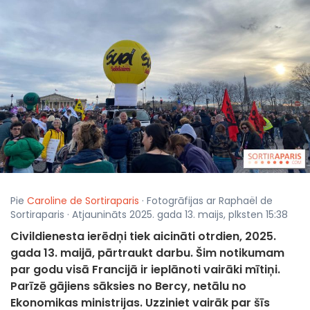
Pie
Caroline de Sortiraparis
· Fotogrāfijas ar Raphaël de
Sortiraparis · Atjaunināts 2025. gada 13. maijs, plksten 15:38
Civildienesta ierēdņi tiek aicināti otrdien, 2025.
gada 13. maijā, pārtraukt darbu. Šim notikumam
par godu visā Francijā ir ieplānoti vairāki mītiņi.
Parīzē gājiens sāksies no Bercy, netālu no
Ekonomikas ministrijas. Uzziniet vairāk par šīs