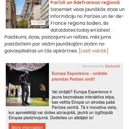
Parīzē un Ildefransas reģionā
Saņemiet visas jaunākās ziņas un
informāciju no Parīzes un Ile-de-
France reģiona šodien, šis
data|dates:today:en:latest .
Pasākumi, ziņas, paziņojumi un relīzes, mēs jums
pastāstīsim par visām jaunākajām ziņām no
galvaspilsētas un tās apkārtnes.
[Lasīt vairāk]