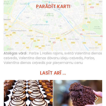
PARĀDĪT KARTI
Atslēgas vārdi :
Parīze 1
,
Halles rajons
,
svētā Valentīna dienas
ceļvedis
,
Valentīna dienas dāvanu ideju ceļvedis
,
Parīze
,
Valentīna dienas ceļvedis par pieņemamu cenu
LASĪT ARĪ ...