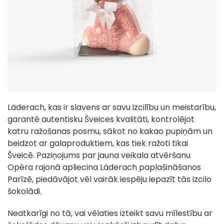
Läderach, kas ir slavens ar savu izcilību un meistarību,
garantē autentisku Šveices kvalitāti, kontrolējot
katru ražošanas posmu, sākot no kakao pupiņām un
beidzot ar galaproduktiem, kas tiek ražoti tikai
Šveicē. Paziņojums par jauna veikala atvēršanu
Opéra rajonā apliecina Läderach paplašināšanos
Parīzē, piedāvājot vēl vairāk iespēju iepazīt tās izcilo
šokolādi.
Neatkarīgi no tā, vai vēlaties izteikt savu mīlestību ar