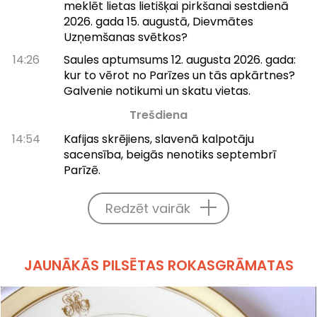
meklēt lietas lietišķai pirkšanai sestdienā
2026. gada 15. augustā, Dievmātes
Uzņemšanas svētkos?
14:26
Saules aptumsums 12. augusta 2026. gada:
kur to vērot no Parīzes un tās apkārtnes?
Galvenie notikumi un skatu vietas.
Trešdiena
14:54
Kafijas skrējiens, slavenā kalpotāju
sacensība, beigās nenotiks septembrī
Parīzē.
Redzēt vairāk
JAUNĀKĀS PILSĒTAS ROKASGRĀMATAS