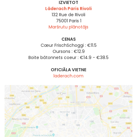
IZVIETOT
Läderach Paris Rivoli
132 Rue de Rivoli
75001
Paris 1
Maršrutu plānotājs
CENAS
Cœur FrischSchoggi : €11.5
Oursons : €12.9
Boite bâtonnets coeur : €14.9 - €38.5
OFICIĀLA VIETNE
laderach.com