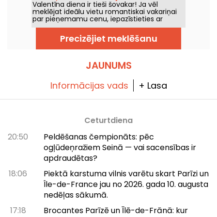
Valentīna diena ir tieši šovakar! Ja vēl
meklējat ideālu vietu romantiskai vakariņai
par pieņemamu cenu, iepazīstieties ar
FLOCCO – eleganta itāļu restorāna, kas
atrodas tikai dažus soļus no Péreire laukuma
Precizējiet meklēšanu
Parīzes 17. arrondismentā. Valentīna dienā
jūs varat kopā izbaudīt viņu ikdienas
ēdienkarti romantiskā atmosfērā.
JAUNUMS
Informācijas vads
+ Lasa
Ceturtdiena
20:50
Peldēšanas čempionāts: pēc
ogļūdeņražiem Seinā — vai sacensības ir
apdraudētas?
18:06
Piektā karstuma vilnis varētu skart Parīzi un
Île-de-France jau no 2026. gada 10. augusta
nedēļas sākumā.
17:18
Brocantes Parīzē un Īlē-de-Frānā: kur