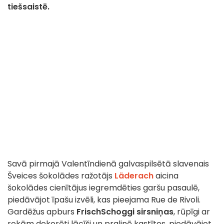
tiešsaistē.
Savā pirmajā Valentīndienā galvaspilsētā slavenais
Šveices šokolādes ražotājs
Läderach
aicina
šokolādes cienītājus iegremdēties garšu pasaulē,
piedāvājot īpašu izvēli, kas pieejama Rue de Rivoli.
Gardēžus apburs
FrischSchoggi sirsniņas
, rūpīgi ar
rokām dekorēti lācīši un pralinē kastītes, piedāvājot