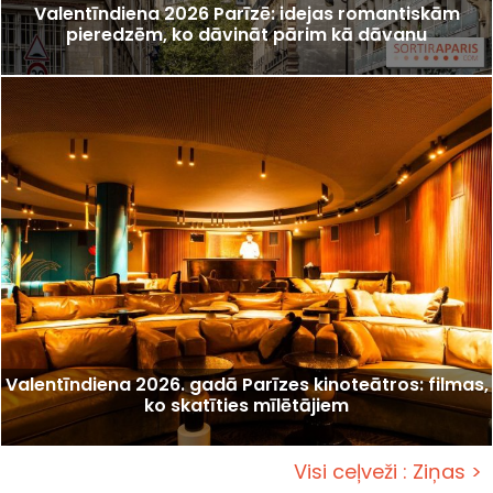
Valentīndiena 2026 Parīzē: idejas romantiskām
pieredzēm, ko dāvināt pārim kā dāvanu
Valentīndiena 2026. gadā Parīzes kinoteātros: filmas,
ko skatīties mīlētājiem
Visi ceļveži : Ziņas >