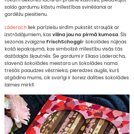
saldo gardumu klāstu mīlestības svinēšanai ar
gardēžu piesitienu.
Läderach
liek parīziešu sirdīm pukstēt straujāk ar
izstrādājumiem, kas
vilina jau no pirmā kumosa
. Šīs
sezonas zvaigzne
FrischSchoggi
ir šokolādes nūjiņas
košā iepakojumā, kas simbolizē mīlestību visās tās
dažādajās šķautnēs. Šie gardumi ir Eliasa Läderacha,
slavenā šokolādes meistara un šokolādes nama
trešās paaudzes vēstnieka, pieredzes auglis, kurš
atgādina mums, cik svarīgi ir šoreiz dalīties šokolādes
laimes mirklī.