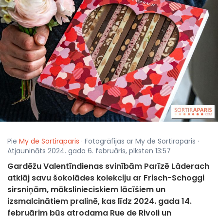
Pie
My de Sortiraparis
· Fotogrāfijas ar My de Sortiraparis ·
Atjaunināts 2024. gada 6. februāris, plksten 13:57
Gardēžu Valentīndienas svinībām Parīzē Läderach
atklāj savu šokolādes kolekciju ar Frisch-Schoggi
sirsniņām, mākslinieciskiem lācīšiem un
izsmalcinātiem pralinē, kas līdz 2024. gada 14.
februārim būs atrodama Rue de Rivoli un