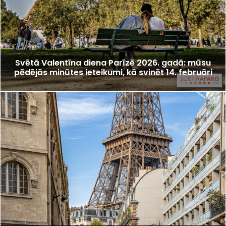
Svētā Valentīna diena Parīzē 2026. gadā: mūsu
pēdējās minūtes ieteikumi, kā svinēt 14. februāri