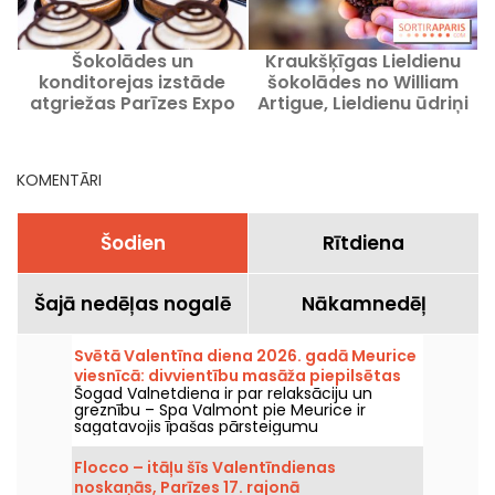
Šokolādes un
Kraukšķīgas Lieldienu
konditorejas izstāde
šokolādes no William
atgriežas Parīzes Expo
Artigue, Lieldienu ūdriņi
Porte de Versailles 2026.
gadā
ē
KOMENTĀRI
Šodien
Rītdiena
Šajā nedēļas nogalē
Nākamnedēļ
Svētā Valentīna diena 2026. gadā Meurice
viesnīcā: divvientību masāža piepilsētas
Šogad Valnetdiena ir par relaksāciju un
spa un čaulas ar Cēdrika Groleta
greznību – Spa Valmont pie Meurice ir
meistardarbu
sagatavojis īpašas pārsteigumu
programmas. Mežģinu pilnā pilsētas oāze
aicina divvientīgā atpūtā, apvienojot izcilus
Flocco – itāļu šīs Valentīndienas
ārstēšanās līdzekļus un Cédric Grolet radīto
noskaņās, Parīzes 17. rajonā
Tea Time.