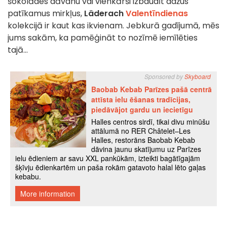
šokolādes dāvanu vai vienkārši izbaudīt dažus
patīkamus mirkļus,
Läderach
Valentīndienas
kolekcijā ir kaut kas ikvienam. Jebkurā gadījumā, mēs
jums sakām, ka pamēģināt to nozīmē iemīlēties
tajā...