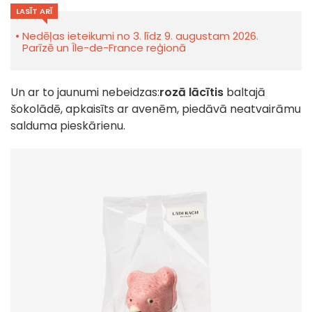
LASĪT ARĪ
Nedēļas ieteikumi no 3. līdz 9. augustam 2026.
Parīzē un Île-de-France reģionā
Un ar to jaunumi nebeidzas:
rozā lācītis
baltajā
šokolādē, apkaisīts ar avenēm, piedāvā neatvairāmu
salduma pieskārienu.