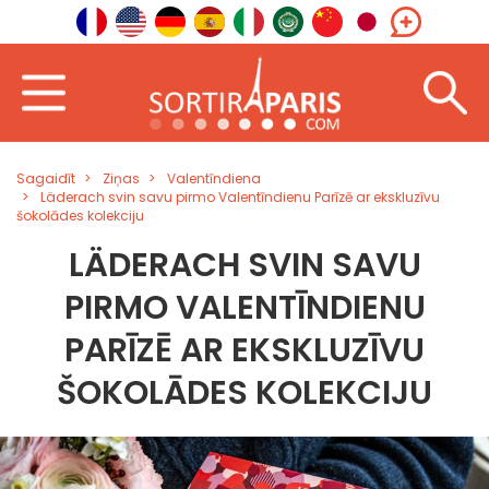
Sagaidīt
Ziņas
Valentīndiena
Läderach svin savu pirmo Valentīndienu Parīzē ar ekskluzīvu
šokolādes kolekciju
LÄDERACH SVIN SAVU
PIRMO VALENTĪNDIENU
PARĪZĒ AR EKSKLUZĪVU
ŠOKOLĀDES KOLEKCIJU