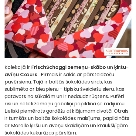
Kolekcijā ir
FrischSchoggi
zemeņu-skābo
un
ķiršu-
avīņu
Cœurs
. Pirmais ir salds ar pārsteidzošu
pavērsienu. Tajā ir baltās šokolādes sirds, kas
sublimēta ar biezpienu - tipisku šveiciešu sieru, kas
gatavots no sūkalām un ir nedaudz rūgtens. Pufēti
rīsi un nelieli zemeņu gabaliņi papildina šo radījumu.
Lieliski piemērots gardēžu atklājumam divatā. Otrais
ir tumšās un baltās šokolādes maisījums, papildināts
ar Morello ķiršu un aveņu skaidiņām un kraukšķīgām
šokolādes kukurūzas pārslām.