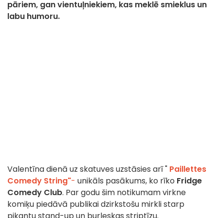
pāriem, gan vientuļniekiem, kas meklē smieklus un
labu humoru.
Valentīna dienā uz skatuves uzstāsies arī "
Paillettes
Comedy String"
-
unikāls pasākums, ko rīko
Fridge
Comedy Club
. Par godu šim notikumam virkne
komiķu piedāvā publikai dzirkstošu mirkli starp
pikantu stand-up un burleskas striptīzu.