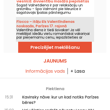
viesnīcā: divvientību masāža piepilsētas
Šogad Valnetdiena ir par relaksāciju un
spa un čaulas ar Cēdrika Groleta
greznību – Spa Valmont pie Meurice ir
meistardarbu
sagatavojis īpašas pārsteigumu
programmas. Mežģinu pilnā pilsētas oāze
aicina divvientīgā atpūtā, apvienojot izcilus
Flocco – itāļu šīs Valentīndienas
ārstēšanās līdzekļus un Cédric Grolet radīto
noskaņās, Parīzes 17. rajonā
Tea Time.
Valentīna diena ir tieši šovakar! Ja vēl
meklējat ideālu vietu romantiskai vakariņai
par pieņemamu cenu, iepazīstieties ar
FLOCCO – eleganta itāļu restorāna, kas
atrodas tikai dažus soļus no Péreire laukuma
Precizējiet meklēšanu
Parīzes 17. arrondismentā. Valentīna dienā
jūs varat kopā izbaudīt viņu ikdienas
ēdienkarti romantiskā atmosfērā.
JAUNUMS
Informācijas vads
+ Lasa
Piektiena
15:31
Kavinsky nāve: kur un kad notiks Parīzes
bēres?