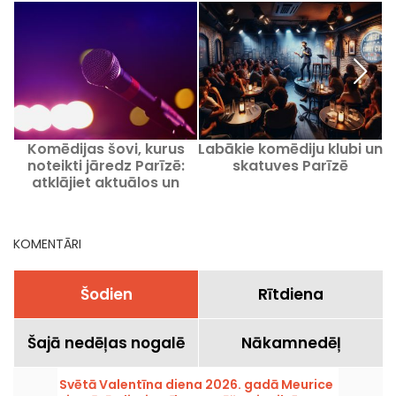
Komēdijas šovi, kurus
Labākie komēdiju klubi un
noteikti jāredz Parīzē:
skatuves Parīzē
atklājiet aktuālos un
gaidāmos notikumus
KOMENTĀRI
Šodien
Rītdiena
Šajā nedēļas nogalē
Nākamnedēļ
Svētā Valentīna diena 2026. gadā Meurice