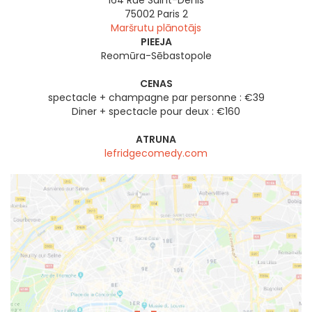
164 Rue Saint-Denis
75002
Paris 2
Maršrutu plānotājs
PIEEJA
Reomūra-Sēbastopole
CENAS
spectacle + champagne par personne : €39
Diner + spectacle pour deux : €160
ATRUNA
lefridgecomedy.com