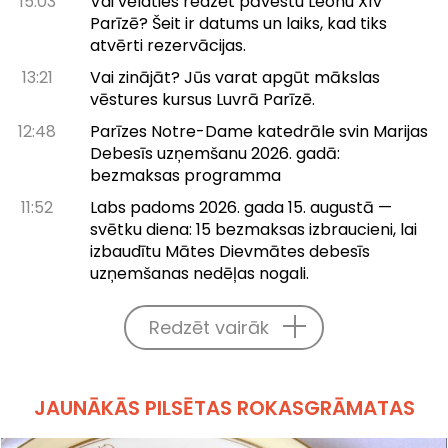
15:03
Vai vēlaties redzēt pāvestu Leonu XIV
Parīzē? Šeit ir datums un laiks, kad tiks
atvērti rezervācijas.
13:21
Vai zinājāt? Jūs varat apgūt mākslas
vēstures kursus Luvrā Parīzē.
12:48
Parīzes Notre-Dame katedrāle svin Marijas
Debesīs uzņemšanu 2026. gadā:
bezmaksas programma
11:52
Labs padoms 2026. gada 15. augustā —
svētku diena: 15 bezmaksas izbraucieni, lai
izbaudītu Mātes Dievmātes debesīs
uzņemšanas nedēļas nogali.
Redzēt vairāk
JAUNĀKĀS PILSĒTAS ROKASGRĀMATAS