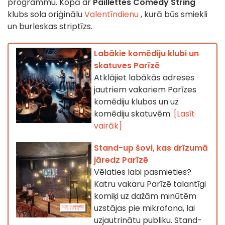
programmu. Kopā ar
Paillettes Comedy String
klubs sola oriģinālu
Valentīndienu
, kurā būs smiekli
un burleskas striptīzs.
Labākie komēdiju klubi un
skatuves Parīzē
Atklājiet labākās adreses
jautriem vakariem Parīzes
komēdiju klubos un uz
komēdiju skatuvēm.
[Lasīt
vairāk]
Stand-up šovi, kas drīzumā
jāredz Parīzē
Vēlaties labi pasmieties?
Katru vakaru Parīzē talantīgi
komiķi uz dažām minūtēm
uzstājas pie mikrofona, lai
uzjautrinātu publiku. Stand-