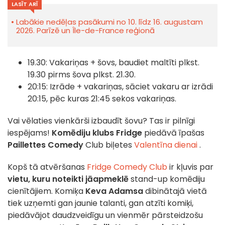
LASĪT ARĪ
Labākie nedēļas pasākumi no 10. līdz 16. augustam
2026. Parīzē un Île-de-France reģionā
19.30: Vakariņas + šovs, baudiet maltīti plkst.
19.30 pirms šova plkst. 21.30.
20:15: Izrāde + vakariņas, sāciet vakaru ar izrādi
20:15, pēc kuras 21:45 sekos vakariņas.
Vai vēlaties vienkārši izbaudīt šovu? Tas ir pilnīgi
iespējams!
Komēdiju klubs Fridge
piedāvā īpašas
Paillettes Comedy
Club biļetes
Valentīna dienai
.
Kopš tā atvēršanas
Fridge Comedy Club
ir kļuvis par
vietu, kuru noteikti jāapmeklē
stand-up komēdiju
cienītājiem. Komiķa
Keva Adamsa
dibinātajā vietā
tiek uzņemti gan jaunie talanti, gan atzīti komiķi,
piedāvājot daudzveidīgu un vienmēr pārsteidzošu