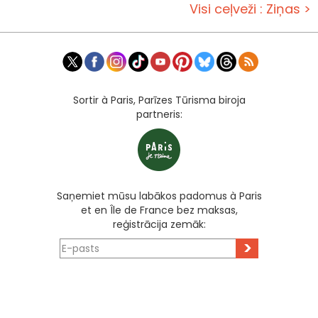
Visi ceļveži : Ziņas >
Sortir à Paris, Parīzes Tūrisma biroja
partneris:
Saņemiet mūsu labākos padomus à Paris
et en Île de France bez maksas,
reģistrācija zemāk:
>