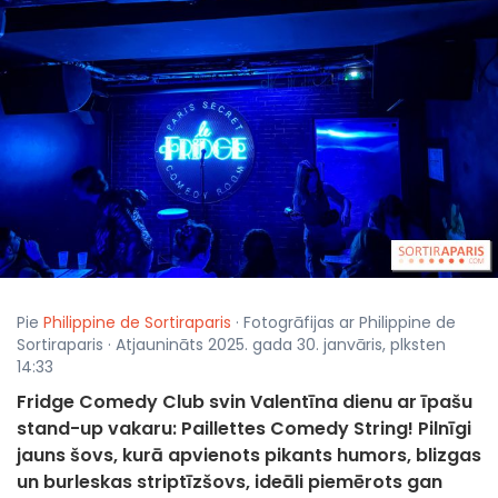
Pie
Philippine de Sortiraparis
· Fotogrāfijas ar Philippine de
Sortiraparis · Atjaunināts 2025. gada 30. janvāris, plksten
14:33
Fridge Comedy Club svin Valentīna dienu ar īpašu
stand-up vakaru: Paillettes Comedy String! Pilnīgi
jauns šovs, kurā apvienots pikants humors, blizgas
un burleskas striptīzšovs, ideāli piemērots gan