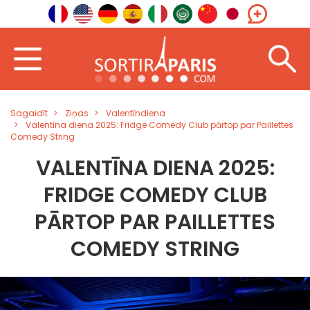
Sagaidīt
Ziņas
Valentīndiena
Valentīna diena 2025: Fridge Comedy Club pārtop par Paillettes
Comedy String
VALENTĪNA DIENA 2025:
FRIDGE COMEDY CLUB
PĀRTOP PAR PAILLETTES
COMEDY STRING