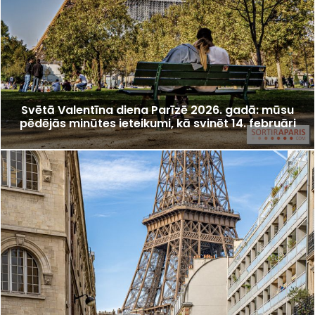
Svētā Valentīna diena Parīzē 2026. gadā: mūsu
pēdējās minūtes ieteikumi, kā svinēt 14. februāri