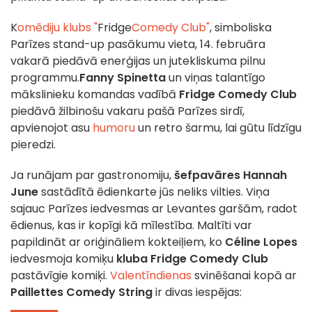
K
omēdiju klubs "
Fridge
Comedy Club"
, simboliska
Parīzes stand-up pasākumu vieta, 14. februāra
vakarā piedāvā enerģijas un jutekliskuma pilnu
programmu.
Fanny Spinetta
un viņas talantīgo
mākslinieku komandas vadībā
Fridge Comedy Club
piedāvā žilbinošu vakaru pašā Parīzes sirdī,
apvienojot asu
humoru
un retro šarmu, lai gūtu līdzīgu
pieredzi.
Ja runājam par gastronomiju,
šefpavāres Hannah
June
sastādītā ēdienkarte jūs neliks vilties. Viņa
sajauc Parīzes iedvesmas ar Levantes garšām, radot
ēdienus, kas ir kopīgi kā mīlestība. Maltīti var
papildināt ar oriģināliem kokteiļiem, ko
Céline Lopes
iedvesmoja komiķu
kluba Fridge Comedy Club
pastāvīgie komiķi.
Valentīndienas
svinēšanai kopā ar
Paillettes Comedy String
ir divas iespējas: