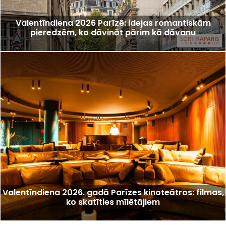
Valentīndiena 2026 Parīzē: idejas romantiskām
pieredzēm, ko dāvināt pārim kā dāvanu
Valentīndiena 2026. gadā Parīzes kinoteātros: filmas,
ko skatīties mīlētājiem