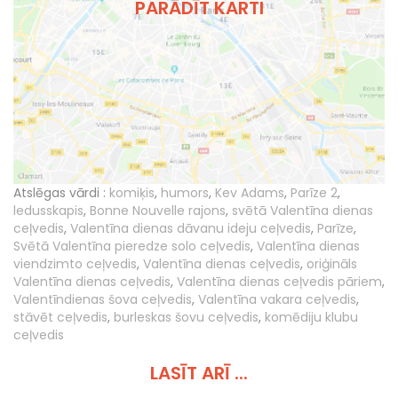
PARĀDĪT KARTI
Atslēgas vārdi :
komiķis
,
humors
,
Kev Adams
,
Parīze 2
,
ledusskapis
,
Bonne Nouvelle rajons
,
svētā Valentīna dienas
ceļvedis
,
Valentīna dienas dāvanu ideju ceļvedis
,
Parīze
,
Svētā Valentīna pieredze solo ceļvedis
,
Valentīna dienas
viendzimto ceļvedis
,
Valentīna dienas ceļvedis
,
oriģināls
Valentīna dienas ceļvedis
,
Valentīna dienas ceļvedis pāriem
,
Valentīndienas šova ceļvedis
,
Valentīna vakara ceļvedis
,
stāvēt ceļvedis
,
burleskas šovu ceļvedis
,
komēdiju klubu
ceļvedis
LASĪT ARĪ ...