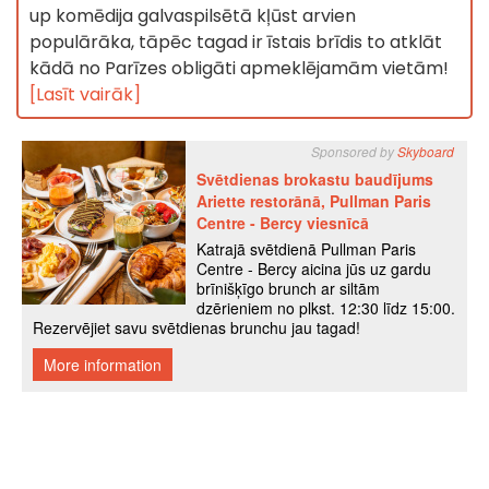
up komēdija galvaspilsētā kļūst arvien
populārāka, tāpēc tagad ir īstais brīdis to atklāt
kādā no Parīzes obligāti apmeklējamām vietām!
[Lasīt vairāk]