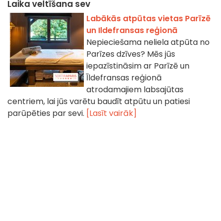
Laika veltīšana sev
Labākās atpūtas vietas Parīzē
un Ildefransas reģionā
Nepieciešama neliela atpūta no
Parīzes dzīves? Mēs jūs
iepazīstināsim ar Parīzē un
Īldefransas reģionā
atrodamajiem labsajūtas
centriem, lai jūs varētu baudīt atpūtu un patiesi
parūpēties par sevi.
[Lasīt vairāk]