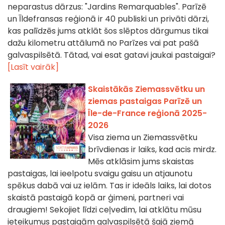
neparastus dārzus: "Jardins Remarquables". Parīzē
un Īldefransas reģionā ir 40 publiski un privāti dārzi,
kas palīdzēs jums atklāt šos slēptos dārgumus tikai
dažu kilometru attālumā no Parīzes vai pat pašā
galvaspilsētā. Tātad, vai esat gatavi jaukai pastaigai?
[Lasīt vairāk]
Skaistākās Ziemassvētku un
ziemas pastaigas Parīzē un
Île-de-France reģionā 2025-
2026
Visa ziema un Ziemassvētku
brīvdienas ir laiks, kad acis mirdz.
Mēs atklāsim jums skaistas
pastaigas, lai ieelpotu svaigu gaisu un atjaunotu
spēkus dabā vai uz ielām. Tas ir ideāls laiks, lai dotos
skaistā pastaigā kopā ar ģimeni, partneri vai
draugiem! Sekojiet līdzi ceļvedim, lai atklātu mūsu
ieteikumus pastaigām galvaspilsētā šajā ziemā