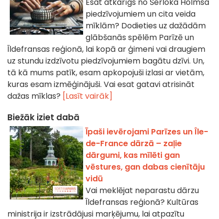
Esat atkarīgs no Šerloka Holmsa
piedzīvojumiem un cita veida
mīklām? Dodieties uz dažādām
glābšanās spēlēm Parīzē un
Īldefransas reģionā, lai kopā ar ģimeni vai draugiem
uz stundu izdzīvotu piedzīvojumiem bagātu dzīvi. Un,
tā kā mums patīk, esam apkopojuši izlasi ar vietām,
kuras esam izmēģinājuši. Vai esat gatavi atrisināt
dažas mīklas?
[Lasīt vairāk]
Biežāk iziet dabā
Īpaši ievērojami Parīzes un Île-
de-France dārzā – zaļie
dārgumi, kas mīlēti gan
vēstures, gan dabas cienītāju
vidū
Vai meklējat neparastu dārzu
Īldefransas reģionā? Kultūras
ministrija ir izstrādājusi marķējumu, lai atpazītu