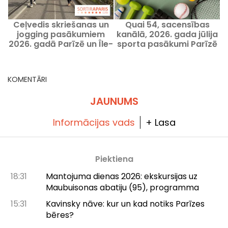
Ceļvedis skriešanas un
Quai 54, sacensības
jogging pasākumiem
kanālā, 2026. gada jūlija
2026. gadā Parīzē un Île-
sporta pasākumi Parīzē
de-France reģionā
un Île-de-France reģionā
KOMENTĀRI
JAUNUMS
Informācijas vads
+ Lasa
Piektiena
18:31
Mantojuma dienas 2026: ekskursijas uz
Maubuisonas abatiju (95), programma
15:31
Kavinsky nāve: kur un kad notiks Parīzes
bēres?