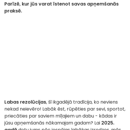
Parīzē, kur jūs varat īstenot savas apņemšanās
praksē.
Labas rezolūcijas
, šī ikgadējā tradīcija, ko neviens
nekad neievēro! Labāk ēst, rūpēties par sevi, sportot,
priecāties par saviem mīļajiem un dabu - kādas ir
jūsu apņemšanās nākamajam gadam? Lai
2025.
gadā
dotu jums pēc iespējas labākas izredzes, mēs