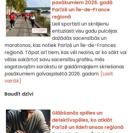
pasākumiem 2026. gadā
Parīzē un Île-de-France
reģionā
Lieli sportisti un skrējienu
entuziasti visu gadu pulcējas
dažādās sacensībās un
maratonos, kas notiek Parīzē un Île-de-Frances
reģionā. Tāpat arī tiem, kas vēl nezina, ar ko sākt vai
vēlas sakārtot savu sacensību grafiku, mēs
sagatavojām sarakstu ar gaidāmajajiem skriešanas
pasākumiem galvaspilsētā 2026. gadam.
[Lasīt
vairāk]
Baudīt dzīvi
Glābšanās spēles un
detektīvspēles, ko atklāt
Parīzē un Ildefransas reģionā