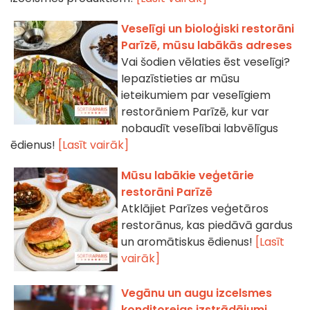
Veselīgi un bioloģiski restorāni
Parīzē, mūsu labākās adreses
Vai šodien vēlaties ēst veselīgi?
Iepazīstieties ar mūsu
ieteikumiem par veselīgiem
restorāniem Parīzē, kur var
nobaudīt veselībai labvēlīgus
ēdienus!
[Lasīt vairāk]
Mūsu labākie veģetārie
restorāni Parīzē
Atklājiet Parīzes veģetāros
restorānus, kas piedāvā gardus
un aromātiskus ēdienus!
[Lasīt
vairāk]
Vegānu un augu izcelsmes
konditorejas izstrādājumi