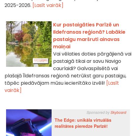
2025-2026.
[Lasīt vairāk]
Kur pastaigāties Parīzē un
Ildefransas reģionā? Labākie
pastaigu maršruti ainavas
maiņai
Vai vēlaties doties pārgājienā vai
pastaigā tikai ar savu Navigo
caurlaidi? Galvaspilsētā vai
plašajā Īldefransas reģionā netrūkst garu pastaigu,
tāpēc piedāvājam mūsu iecienītāko izvēli!
[Lasīt
vairāk]