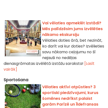
Vai vēlaties apmeklēt izstādi?
Mēs palīdzēsim jums izvēlēties
nākamo ekskursiju
Vēlaties doties ārā, bet nezināt,
ko darīt vai kur doties? Izvēlieties
savu nākamo ceļojumu no šī
nejauši no nedēļas
dienasgrāmatas izvēlētā izstāžu saraksta!
[Lasīt
vairāk]
Sportošana
Vēlaties aktīvi atpūsties? 3
sportiski piedzīvojumi, kurus
šomēnes nedrīkst palaist
garām Parīzē un Īldefransas