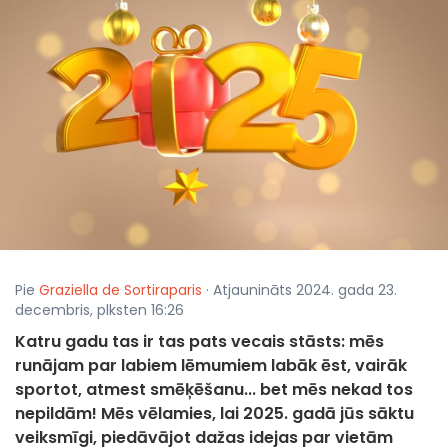
Pie
Graziella de Sortiraparis
· Atjaunināts 2024. gada 23.
decembris, plksten 16:26
Katru gadu tas ir tas pats vecais stāsts: mēs
runājam par labiem lēmumiem labāk ēst, vairāk
sportot, atmest smēķēšanu... bet mēs nekad tos
nepildām! Mēs vēlamies, lai 2025. gadā jūs sāktu
veiksmīgi, piedāvājot dažas idejas par vietām