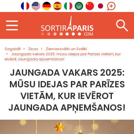
Sagaidīt
Ziņas
Ziemassvētki un Svētki
Jaungada vakars 2025: mūsu idejas par Parīzes vietām, kur
ievērot Jaungada apņemšanos!
JAUNGADA VAKARS 2025:
MŪSU IDEJAS PAR PARĪZES
VIETĀM, KUR IEVĒROT
JAUNGADA APŅEMŠANOS!