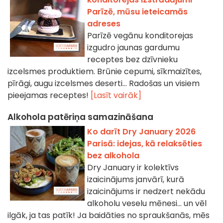
Parīzē, mūsu ieteicamās
adreses
Parīzē vegānu konditorejas
izgudro jaunas gardumu
receptes bez dzīvnieku
izcelsmes produktiem. Brūnie cepumi, sīkmaizītes,
pīrāgi, augu izcelsmes deserti... Radošas un visiem
pieejamas receptes!
[Lasīt vairāk]
Alkohola patēriņa samazināšana
Ko darīt Dry January 2026
Parisā: idejas, kā relaksēties
bez alkohola
Dry January ir kolektīvs
izaicinājums janvārī, kurā
izaicinājums ir nedzert nekādu
alkoholu veselu mēnesi... un vēl
ilgāk, ja tas patīk! Ja baidāties no spraukšanās, mēs