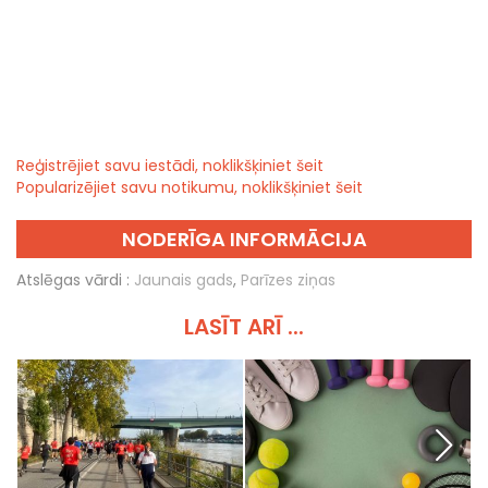
Reģistrējiet savu iestādi, noklikšķiniet šeit
Popularizējiet savu notikumu, noklikšķiniet šeit
NODERĪGA INFORMĀCIJA
Atslēgas vārdi :
Jaunais gads
,
Parīzes ziņas
LASĪT ARĪ ...