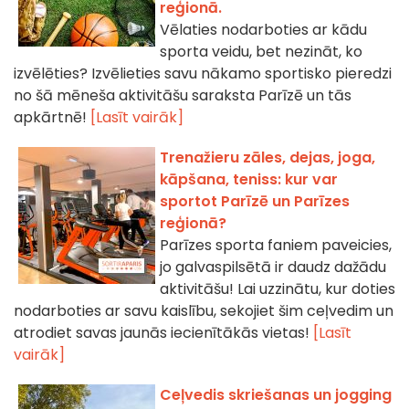
reģionā.
Vēlaties nodarboties ar kādu
sporta veidu, bet nezināt, ko
izvēlēties? Izvēlieties savu nākamo sportisko pieredzi
no šā mēneša aktivitāšu saraksta Parīzē un tās
apkārtnē!
[Lasīt vairāk]
Trenažieru zāles, dejas, joga,
kāpšana, teniss: kur var
sportot Parīzē un Parīzes
reģionā?
Parīzes sporta faniem paveicies,
jo galvaspilsētā ir daudz dažādu
aktivitāšu! Lai uzzinātu, kur doties
nodarboties ar savu kaislību, sekojiet šim ceļvedim un
atrodiet savas jaunās iecienītākās vietas!
[Lasīt
vairāk]
Ceļvedis skriešanas un jogging