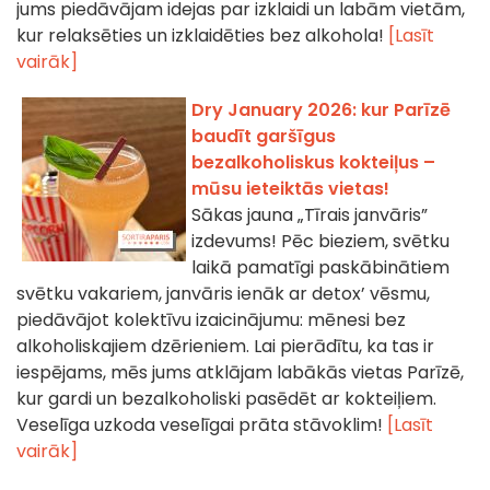
jums piedāvājam idejas par izklaidi un labām vietām,
kur relaksēties un izklaidēties bez alkohola!
[Lasīt
vairāk]
Dry January 2026: kur Parīzē
baudīt garšīgus
bezalkoholiskus kokteiļus –
mūsu ieteiktās vietas!
Sākas jauna „Tīrais janvāris”
izdevums! Pēc bieziem, svētku
laikā pamatīgi paskābinātiem
svētku vakariem, janvāris ienāk ar detox’ vēsmu,
piedāvājot kolektīvu izaicinājumu: mēnesi bez
alkoholiskajiem dzērieniem. Lai pierādītu, ka tas ir
iespējams, mēs jums atklājam labākās vietas Parīzē,
kur gardi un bezalkoholiski pasēdēt ar kokteiļiem.
Veselīga uzkoda veselīgai prāta stāvoklim!
[Lasīt
vairāk]