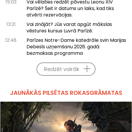
15:03
Vai vēlaties redzēt pāvestu Leonu XIV
Parīzē? Šeit ir datums un laiks, kad tiks
atvērti rezervācijas.
13:21
Vai zinājāt? Jūs varat apgūt mākslas
vēstures kursus Luvrā Parīzē.
12:48
Parīzes Notre-Dame katedrāle svin Marijas
Debesīs uzņemšanu 2026. gadā:
bezmaksas programma
Redzēt vairāk
JAUNĀKĀS PILSĒTAS ROKASGRĀMATAS