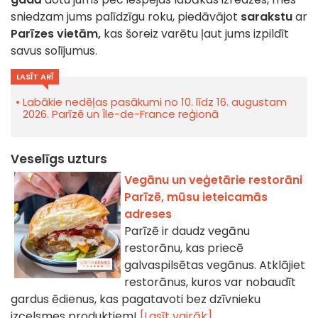
sniedzam jums palīdzīgu roku, piedāvājot
sarakstu
ar
Parīzes vietām,
kas šoreiz varētu ļaut jums izpildīt
savus solījumus.
LASĪT ARĪ
Labākie nedēļas pasākumi no 10. līdz 16. augustam
2026. Parīzē un Île-de-France reģionā
Veselīgs uzturs
Vegānu un veģetārie restorāni
Parīzē, mūsu ieteicamās
adreses
Parīzē ir daudz vegānu
restorānu, kas priecē
galvaspilsētas vegānus. Atklājiet
restorānus, kuros var nobaudīt
gardus ēdienus, kas pagatavoti bez dzīvnieku
izcelsmes produktiem!
[Lasīt vairāk]