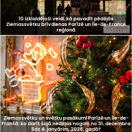
10 izklaidējoši veidi, kā pavadīt pēdējās
Ziemassvētku brīvdienas Parīzē un Île-de-France
reģionā
Ziemassvētku un svētku pasākumi Parīzē un Île-de-
Franšā: ko darīt šajā nedēļas nogalē no 31. decembra
līdz 4. janvārim, 2026. gadā?