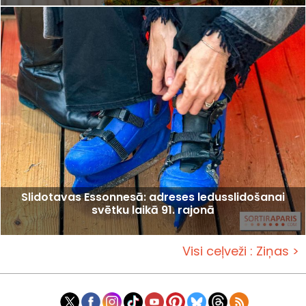
Slidotavas Essonnesā: adreses ledusslidošanai
svētku laikā 91. rajonā
Visi ceļveži : Ziņas >