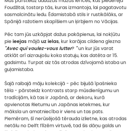
Mūs pārsteidz daudzās mazās ierīces, kas piederēja
Foudžitai, tostarp tās, kuras izmantoja, lai pagatavotu
sasmalcinātu ledu. Ēdamistabā stils ir rustikālāks, ar
Spānijā ražotiem skapīšiem un ķirbjiem no Vācijas.
Pēc tam jūs uzkāpjat dažus pakāpienus, lai nokļūtu
pie
ieejas
mājā
uz ielas
, kur karājas cildena glezna
"Avec qui voulez-vous lutter
?
"
un kur jūs varat
atklāt arī aizraujošu koka statuju, kas datēta ar 15.
gadsimtu. Turpat aiz tās atrodas dzīvojamā istaba un
guļamistaba.
Šajā raibajā māju kolekcijā - pēc bijušā īpašnieka
tēla - pārsteidz kontrasts starp mūsdienīgumu un
tradīcijām, kā tas ir Japānā, ar dekoru, kurā
apvienotas Rietumu un Japānas ietekmes, kur
māksla un amatniecība ir viens un tas pats.
Piemēram, šī nerūsējošā tērauda izlietne, kas atrodas
netālu no Delft flīzēm virtuvē, tad šis dāņu galds un