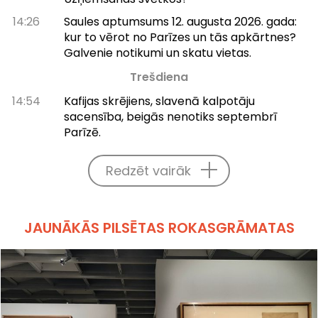
14:26
Saules aptumsums 12. augusta 2026. gada:
kur to vērot no Parīzes un tās apkārtnes?
Galvenie notikumi un skatu vietas.
Trešdiena
14:54
Kafijas skrējiens, slavenā kalpotāju
sacensība, beigās nenotiks septembrī
Parīzē.
Redzēt vairāk
JAUNĀKĀS PILSĒTAS ROKASGRĀMATAS