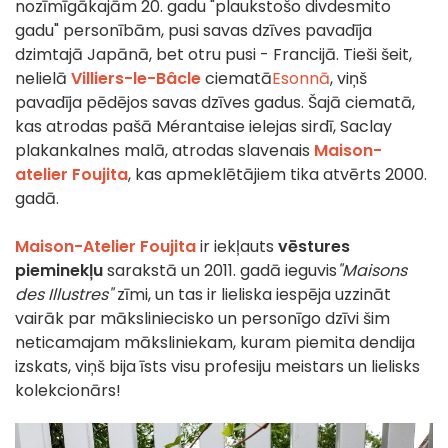
nozīmīgākajām 20. gadu "plaukstošo divdesmito
gadu" personībām, pusi savas dzīves pavadīja
dzimtajā Japānā, bet otru pusi - Francijā. Tieši šeit,
nelielā
Villiers-le-Bâcle
ciematā
Esonnā
, viņš
pavadīja pēdējos savas dzīves gadus. Šajā ciematā,
kas atrodas pašā Mérantaise ielejas sirdī, Saclay
plakankalnes malā, atrodas slavenais
Maison-
atelier Foujita
, kas apmeklētājiem tika atvērts 2000.
gadā.
Maison-Atelier Foujita
ir iekļauts
vēstures
pieminekļu
sarakstā un 2011. gadā ieguvis
"Maisons
des Illustres"
zīmi, un tas ir lieliska iespēja uzzināt
vairāk par māksliniecisko un personīgo dzīvi šim
neticamajam māksliniekam, kuram piemita dendija
izskats, viņš bija īsts visu profesiju meistars un lielisks
kolekcionārs!