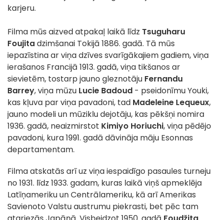
karjeru.
Filma mūs aizved atpakaļ laikā līdz
Tsuguharu
Foujita
dzimšanai Tokijā 1886. gadā. Tā mūs
iepazīstina ar viņa dzīves svarīgākajiem gadiem, viņa
ierašanos Francijā 1913. gadā, viņa tikšanos ar
sievietēm, tostarp jauno gleznotāju
Fernandu
Barrey
, viņa mūzu
Lucie Badoud
- pseidonīmu Youki,
kas kļuva par viņa pavadoni, tad
Madeleine Lequeux
,
jauno modeli un mūziklu dejotāju, kas pēkšņi nomira
1936. gadā, neaizmirstot
Kimiyo Horiuchi
, viņa pēdējo
pavadoni, kura 1991. gadā dāvināja māju Esonnas
departamentam.
Filma atskatās arī uz viņa iespaidīgo pasaules turneju
no 1931. līdz 1933. gadam, kuras laikā viņš apmeklēja
Latīņameriku un Centrālameriku, kā arī Amerikas
Savienoto Valstu austrumu piekrasti, bet pēc tam
atgriezās Japānā. Visbeidzot 1950. gadā
Foudžita