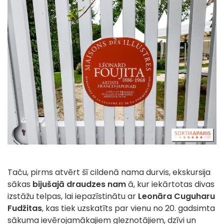
Taču, pirms atvērt šī cildenā nama durvis, ekskursija
sākas
bijušajā draudzes nam
ā, kur iekārtotas divas
izstāžu telpas, lai iepazīstinātu ar
Leonāra Cuguharu
Fudžitas
, kas tiek uzskatīts par vienu no 20. gadsimta
sākuma ievērojamākajiem gleznotājiem, dzīvi un