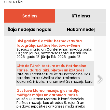
KOMENTĀRI
Šodien
Rītdiena
Šajā nedēļas nogalē
Nākamnedēļ
Divi gadsimti attēlu: bezmaksas āra
fotogrāfiju izstāde Hauts-de-Seine
Sceaux muiža un Čantereinas novada parks
uzņem jaunu, bezmaksas fotouzstādi. No
2026. gada 18. jūnija līdz 2026. gada 18.
decembrim iepazīstieties ar izstādi "Divi
gadsimti attēlu".
Cité de l'Architecture et du Patrimoine
Parīzē, darba laiki, biļetes un izstādes
Cité de l'Architecture et du Patrimoine, kas
atrodas Palais Chaillot ēkā Trokadero
laukumā, ir izcils, monumentāls muzejs, kura
platība ir 22 000 m2 un kurā izvietoti
neskaitāmi modeļi, pilsētu plāni un milzīgas
Gustava Moreo muzejs, gleznotāja
skulptūras. Šeit jūs varat padziļināti aplūkot
mūžīgās mājas un darbnīca Parīzē.
dažas no labākajām ēkām, kas jebkad
Musée Gustave Moreau ir konfidenciāls
būvētas, un iegremdēties tehnoloģiju,
Parīzes muzejs, kas atrodas 9. rajonā un
arhitektūras un pilsētplānošanas pasaulē.
piedāvā iepazīties ar Parīzes mākslinieka