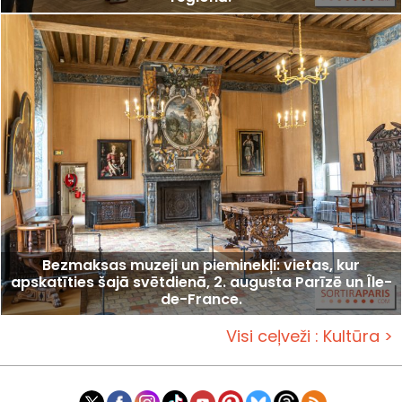
Bezmaksas muzeji un pieminekļi: vietas, kur
apskatīties šajā svētdienā, 2. augusta Parīzē un Île-
de-France.
Visi ceļveži : Kultūra >