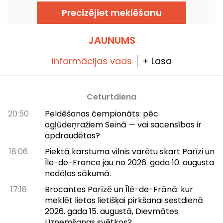
dzīvokli un darbnīcām, kur var apbrīnot
slavenās kāpnes un daudzus simbolistu
Precizējiet meklēšanu
kustības darbus.
JAUNUMS
Informācijas vads
+ Lasa
Ceturtdiena
20:50
Peldēšanas čempionāts: pēc
ogļūdeņražiem Seinā — vai sacensības ir
apdraudētas?
18:06
Piektā karstuma vilnis varētu skart Parīzi un
Île-de-France jau no 2026. gada 10. augusta
nedēļas sākumā.
17:18
Brocantes Parīzē un Īlē-de-Frānā: kur
meklēt lietas lietišķai pirkšanai sestdienā
2026. gada 15. augustā, Dievmātes
Uzņemšanas svētkos?