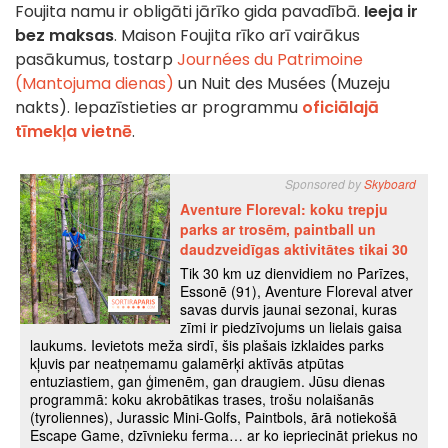
Foujita namu ir obligāti jārīko gida pavadībā.
Ieeja ir
bez maksas
. Maison Foujita rīko arī vairākus
pasākumus, tostarp
Journées du Patrimoine
(Mantojuma dienas)
un Nuit des Musées (Muzeju
nakts). Iepazīstieties ar programmu
oficiālajā
tīmekļa vietnē
.