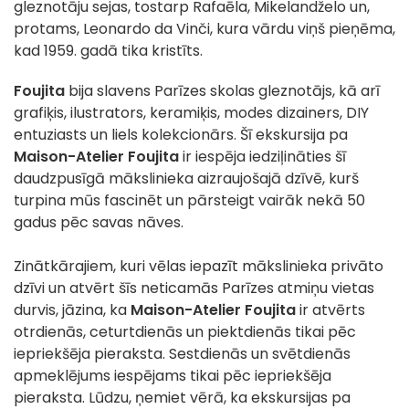
gleznotāju sejas, tostarp Rafaēla, Mikelandželo un,
protams, Leonardo da Vinči, kura vārdu viņš pieņēma,
kad 1959. gadā tika kristīts.
Foujita
bija slavens Parīzes skolas gleznotājs, kā arī
grafiķis, ilustrators, keramiķis, modes dizainers, DIY
entuziasts un liels kolekcionārs. Šī ekskursija pa
Maison-Atelier Foujita
ir iespēja iedziļināties šī
daudzpusīgā mākslinieka aizraujošajā dzīvē, kurš
turpina mūs fascinēt un pārsteigt vairāk nekā 50
gadus pēc savas nāves.
Zinātkārajiem, kuri vēlas iepazīt mākslinieka privāto
dzīvi un atvērt šīs neticamās Parīzes atmiņu vietas
durvis, jāzina, ka
Maison-Atelier Foujita
ir atvērts
otrdienās, ceturtdienās un piektdienās tikai pēc
iepriekšēja pieraksta. Sestdienās un svētdienās
apmeklējums iespējams tikai pēc iepriekšēja
pieraksta. Lūdzu, ņemiet vērā, ka ekskursijas pa