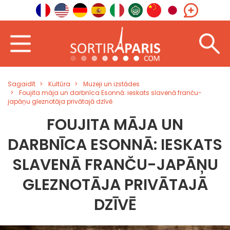
Sagaidīt
Kultūra
Muzeji un izstādes
Foujita māja un darbnīca Esonnā: ieskats slavenā franču-
japāņu gleznotāja privātajā dzīvē
FOUJITA MĀJA UN
DARBNĪCA ESONNĀ: IESKATS
SLAVENĀ FRANČU-JAPĀŅU
GLEZNOTĀJA PRIVĀTAJĀ
DZĪVĒ