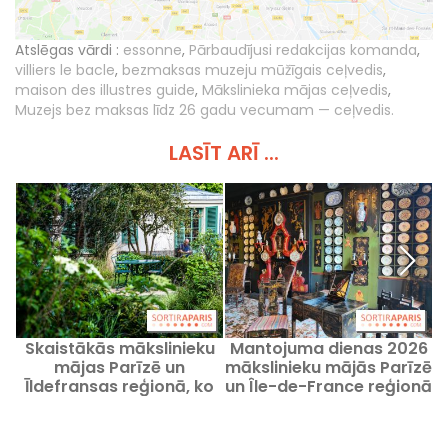
Atslēgas vārdi :
essonne
,
Pārbaudījusi redakcijas komanda
,
villiers le bacle
,
bezmaksas muzeju mūžīgais ceļvedis
,
maison des illustres guide
,
Mākslinieka mājas ceļvedis
,
Muzejs bez maksas līdz 26 gadu vecumam — ceļvedis.
LASĪT ARĪ ...
Skaistākās mākslinieku
Mantojuma dienas 2026
M
mājas Parīzē un
mākslinieku mājās Parīzē
Īldefransas reģionā, ko
un Île-de-France reģionā
v
vērts atklāt