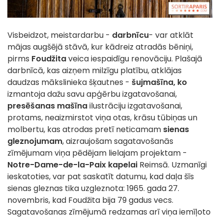
Visbeidzot, meistardarbu -
darbnīcu
- var atklāt
mājas augšējā stāvā, kur kādreiz atradās bēniņi,
pirms
Foudžita
veica iespaidīgu renovāciju. Plašajā
darbnīcā, kas aizņem milzīgu platību, atklājas
daudzas mākslinieka šķautnes -
šujmašīna, ko
izmantoja dažu savu apģērbu izgatavošanai,
presēšanas mašīna
ilustrāciju izgatavošanai,
protams, neaizmirstot viņa otas, krāsu tūbiņas un
molbertu, kas atrodas pretī neticamam
sienas
gleznojumam
, aizraujošam sagatavošanās
zīmējumam viņa pēdējam lielajam projektam -
Notre-Dame-de-la-Paix kapelai
Reimsā. Uzmanīgi
ieskatoties, var pat saskatīt datumu, kad daļa šīs
sienas gleznas tika uzgleznota: 1965. gada 27.
novembris, kad Foudžita bija 79 gadus vecs.
Sagatavošanas zīmējumā redzamas arī viņa iemīļoto