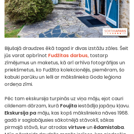
Bijušajā draudzes ēkā tagad ir divas izstāžu zāles. Šeit
jūs varat apbrīnot
Fudžitas darbus,
tostarp
zīmējumus un maketus, kā arī arhīva fotogrāfijas un
priekšmetus, ko Fudžita kolekcionējis, piemēram, šo
kabuki parūku un lelli ar mākslinieka Goda leģiona
ordeņa zīmi.
Pēc tam ekskursija turpinās uz viņa māju, ejot cauri
cildenam dārzam, kurā
Foujita
iestādīja japāņu kļavu.
Ekskursija pa
māju, kas kopš mākslinieka nāves 1968.
gadā ir saglabājusies sākotnējā stāvoklī, sākas
pirmajā stāvā, kur atrodas
virtuve
un
ēdamistaba
.