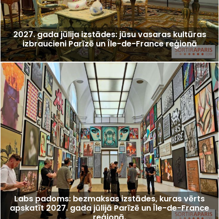
2027. gada jūlija izstādes: jūsu vasaras kultūras
izbraucieni Parīzē un Île-de-France reģionā
Labs padoms: bezmaksas izstādes, kuras vērts
apskatīt 2027. gada jūlijā Parīzē un Île-de-France
reģionā.