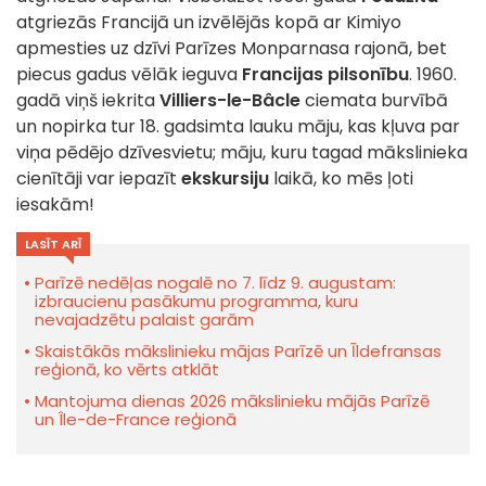
atgriezās Francijā un izvēlējās kopā ar Kimiyo
apmesties uz dzīvi Parīzes Monparnasa rajonā, bet
piecus gadus vēlāk ieguva
Francijas pilsonību
. 1960.
gadā viņš iekrita
Villiers-le-Bâcle
ciemata burvībā
un nopirka tur 18. gadsimta lauku māju, kas kļuva par
viņa pēdējo dzīvesvietu; māju, kuru tagad mākslinieka
cienītāji var iepazīt
ekskursiju
laikā, ko mēs ļoti
iesakām!
LASĪT ARĪ
Parīzē nedēļas nogalē no 7. līdz 9. augustam:
izbraucienu pasākumu programma, kuru
nevajadzētu palaist garām
Skaistākās mākslinieku mājas Parīzē un Īldefransas
reģionā, ko vērts atklāt
Mantojuma dienas 2026 mākslinieku mājās Parīzē
un Île-de-France reģionā