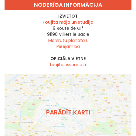
NODERĪGA INFORMĀCIJA
IZVIETOT
Foujita māja un studija
9 Route de Gif
91190
Villiers le Bacle
Maršrutu plānotājs
Pieejamība
OFICIĀLA VIETNE
foujita.essonne.fr
PARĀDĪT KARTI