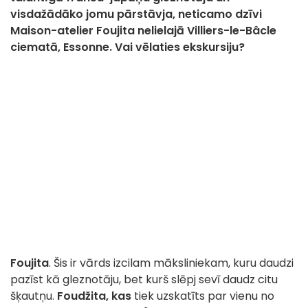
visdažādāko jomu pārstāvja, neticamo dzīvi
Maison-atelier Foujita nelielajā Villiers-le-Bâcle
ciematā, Essonne. Vai vēlaties ekskursiju?
Foujita
. Šis ir vārds izcilam māksliniekam, kuru daudzi
pazīst kā gleznotāju, bet kurš slēpj sevī daudz citu
šķautņu.
Foudžita, kas
tiek uzskatīts par vienu no