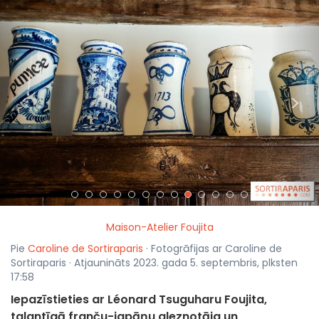
<
>
Maison-Atelier Foujita
Pie
Caroline de Sortiraparis
· Fotogrāfijas ar Caroline de
Sortiraparis · Atjaunināts 2023. gada 5. septembris, plksten
17:58
Iepazīstieties ar Léonard Tsuguharu Foujita,
talantīgā franču-japāņu gleznotāja un