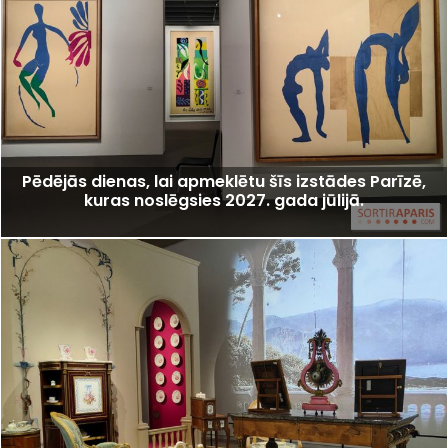
Pēdējās dienas, lai apmeklētu šīs izstādes Parīzē,
kuras noslēgsies 2027. gada jūlijā.