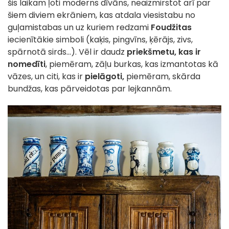
šis laikam ļoti moderns dīvāns, neaizmirstot arī par
šiem diviem ekrāniem, kas atdala viesistabu no
guļamistabas un uz kuriem redzami
Foudžitas
iecienītākie simboli (kaķis, pingvīns, ķērājs, zivs,
spārnotā sirds...). Vēl ir daudz
priekšmetu, kas ir
nomedīti
, piemēram, zāļu burkas, kas izmantotas kā
vāzes, un citi, kas ir
pielāgoti,
piemēram, skārda
bundžas, kas pārveidotas par lejkannām.