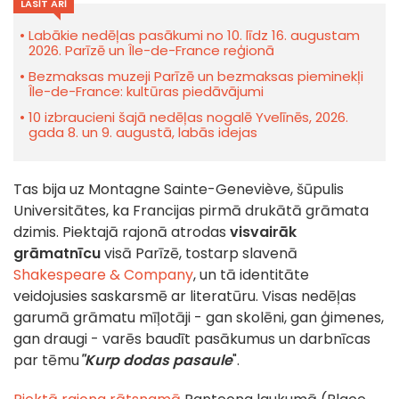
LASĪT ARĪ
Labākie nedēļas pasākumi no 10. līdz 16. augustam
2026. Parīzē un Île-de-France reģionā
Bezmaksas muzeji Parīzē un bezmaksas pieminekļi
Île-de-France: kultūras piedāvājumi
10 izbraucieni šajā nedēļas nogalē Yvelīnēs, 2026.
gada 8. un 9. augustā, labās idejas
Tas bija uz Montagne Sainte-Geneviève, šūpulis
Universitātes, ka Francijas pirmā drukātā grāmata
dzimis. Piektajā rajonā atrodas
visvairāk
grāmatnīcu
visā Parīzē, tostarp slavenā
Shakespeare & Company
, un tā identitāte
veidojusies saskarsmē ar literatūru. Visas nedēļas
garumā grāmatu mīļotāji - gan skolēni, gan ģimenes,
gan draugi - varēs baudīt pasākumus un darbnīcas
par tēmu
"Kurp dodas pasaule
".