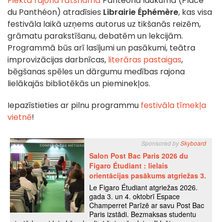
Piektā rajona rātsnamā
Panteona laukumā (Place
du Panthéon) atradīsies
Librairie Éphémère
, kas visa
festivāla laikā uzņems autorus uz tikšanās reizēm,
grāmatu parakstīšanu, debatēm un lekcijām.
Programmā būs arī lasījumi un pasākumi, teātra
improvizācijas darbnīcas,
literāras pastaigas
,
bēgšanas spēles un dārgumu medības rajona
lielākajās bibliotēkās un pieminekļos.
Iepazīstieties ar pilnu programmu
festivāla tīmekļa
vietnē
!