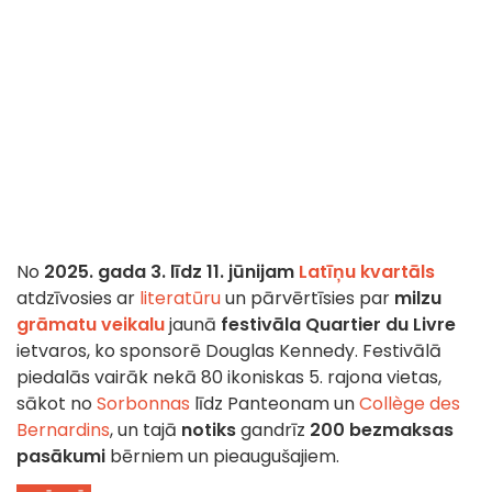
No
2025. gada 3. līdz 11. jūnijam
Latīņu kvartāls
atdzīvosies ar
literatūru
un pārvērtīsies par
milzu
grāmatu veikalu
jaunā
festivāla Quartier du Livre
ietvaros, ko sponsorē Douglas Kennedy. Festivālā
piedalās vairāk nekā 80 ikoniskas 5. rajona vietas,
sākot no
Sorbonnas
līdz Panteonam un
Collège des
Bernardins
, un tajā
notiks
gandrīz
200 bezmaksas
pasākumi
bērniem un pieaugušajiem.