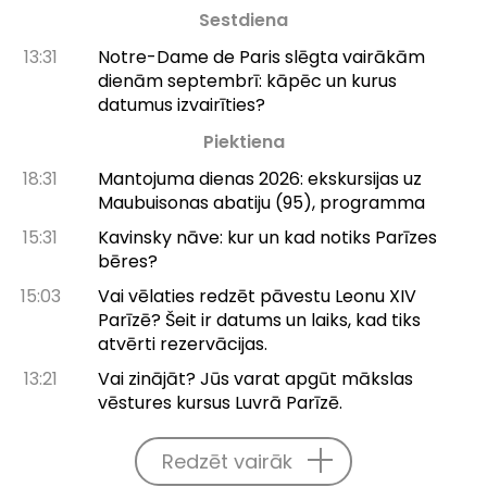
Sestdiena
13:31
Notre-Dame de Paris slēgta vairākām
dienām septembrī: kāpēc un kurus
datumus izvairīties?
Piektiena
18:31
Mantojuma dienas 2026: ekskursijas uz
Maubuisonas abatiju (95), programma
15:31
Kavinsky nāve: kur un kad notiks Parīzes
bēres?
15:03
Vai vēlaties redzēt pāvestu Leonu XIV
Parīzē? Šeit ir datums un laiks, kad tiks
atvērti rezervācijas.
13:21
Vai zinājāt? Jūs varat apgūt mākslas
vēstures kursus Luvrā Parīzē.
Redzēt vairāk