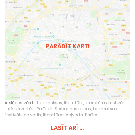
PARĀDĪT KARTI
Atslēgas vārdi :
bez maksas
,
literatūra
,
literatūras festivāls
,
Latīņu kvartāls
,
Parīze 5
,
Sorbonnas rajons
,
bezmaksas
festivālu ceļvedis
,
literatūras ceļvedis
,
Parīze
LASĪT ARĪ ...