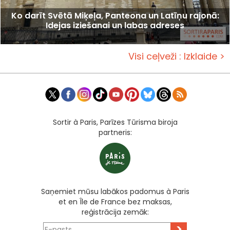
Ko darīt Svētā Miķeļa, Panteona un Latīņu rajonā:
Idejas iziešanai un labas adreses
Visi ceļveži : Izklaide >
Sortir à Paris, Parīzes Tūrisma biroja
partneris:
Saņemiet mūsu labākos padomus à Paris
et en Île de France bez maksas,
reģistrācija zemāk:
>