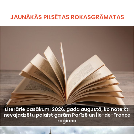
JAUNĀKĀS PILSĒTAS ROKASGRĀMATAS
Literārie pasākumi 2026. gada augustā, ko noteikti
nevajadzētu palaist garām Parīzē un Île-de-France
reģionā