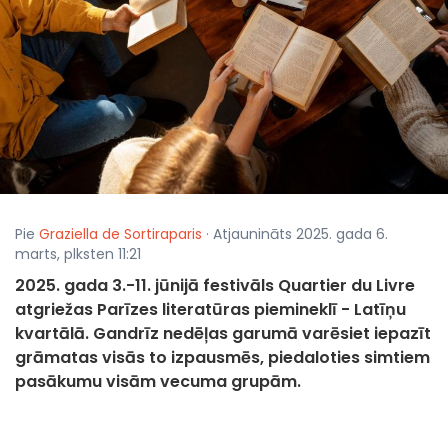
Pie
Graziella de Sortiraparis
· Atjaunināts 2025. gada 6.
marts, plksten 11:21
2025. gada 3.-11. jūnijā festivāls Quartier du Livre
atgriežas Parīzes literatūras piemineklī - Latīņu
kvartālā. Gandrīz nedēļas garumā varēsiet iepazīt
grāmatas visās to izpausmēs, piedaloties simtiem
pasākumu visām vecuma grupām.