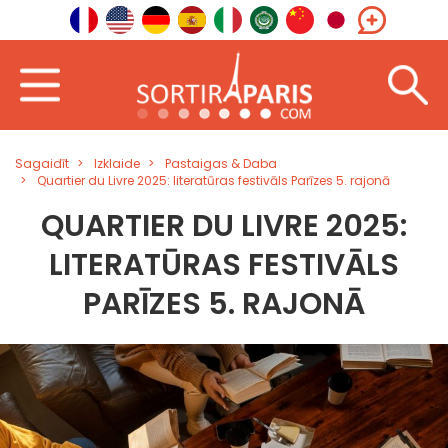
Sagaidīt
Izklaide
Pastaigas & Daba
Quartier du Livre 2025: literatūras festivāls Parīzes 5. rajonā
QUARTIER DU LIVRE 2025:
LITERATŪRAS FESTIVĀLS
PARĪZES 5. RAJONĀ