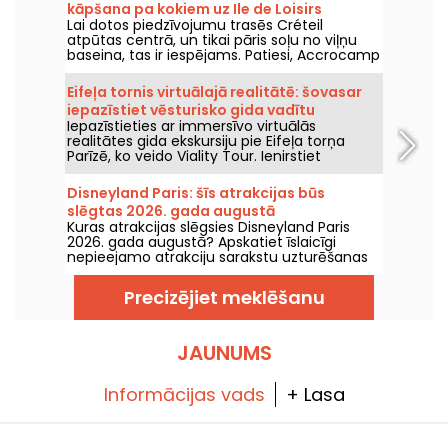
kāpšana pa kokiem uz Ile de Loisirs
Lai dotos piedzīvojumu trasēs Créteil
atpūtas centrā, un tikai pāris soļu no viļņu
baseina, tas ir iespējams. Patiesi, Accrocamp
piedāvā jums piedzīvojumu maršrutu, kas
pārsteigs visus mazākos un lielākos
Eifeļa tornis virtuālajā realitātē: šovasar
piedzīvojumu meklētājus. Vai nu esat lielās
iepazīstiet vēsturisko gida vadītu
tirolīnes cienītājs vai drošā trampīna režīmā,
Iepazīstieties ar immersīvo virtuālās
ekskursiju ar Viality Tour
šeit ir skaista dabas vidē esoša struktūra, kas
realitātes gida ekskursiju pie Eifeļa torņa
tevi priecēs. Paredzēts atsākt darbību sākot
Parīzē, ko veido Viality Tour. Ienirstiet
ar 2026. gada sākumu pēc ziemas slēguma.
Champs-de-Marsa sirdī un piedzīvojiet torņa
būvniecību, kā arī tā atklāšanu 1889. gadā.
Disneyland Paris: šīs atrakcijas būs
Jauna versija, kas ir uzticamāka nekā jebkad
slēgtas 2026. gada augustā
agrāk, iznāca 2026. gada 31. marta. Šim
Kuras atrakcijas slēgsies Disneyland Paris
notikumam ir pieejams promo kods! Un, lai
2026. gada augustā? Apskatiet īslaicīgi
tiktu galā ar karstumu, visas viņu ekskursijas
nepieejamo atrakciju sarakstu uzturēšanas
tiek vadītas ēnā.
vai renovācijas dēļ, lai plānotu savus
apmeklējumus Disney parkiem.
Precizējiet meklēšanu
JAUNUMS
Informācijas vads
+ Lasa