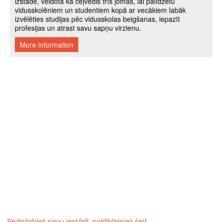
Reģistrējiet savu iestādi, noklikšķiniet šeit