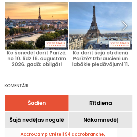
Ko šonedēļ darīt Parīzē,
Ko darīt šajā otrdienā
L
no 10. līdz 16. augustam
Parīzē? Izbraucieni un
2026. gadā: obligāti
labākie piedāvājumi 11.
apmeklējami pasākumi
augusta 2026.
p
KOMENTĀRI
Šodien
Rītdiena
Šajā nedēļas nogalē
Nākamnedēļ
AccroCamp Créteil 94 accrobranche,