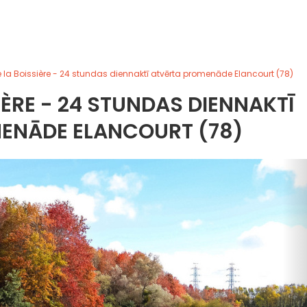
 la Boissière - 24 stundas diennaktī atvērta promenāde Elancourt (78)
IÈRE - 24 STUNDAS DIENNAKTĪ
ENĀDE ELANCOURT (78)