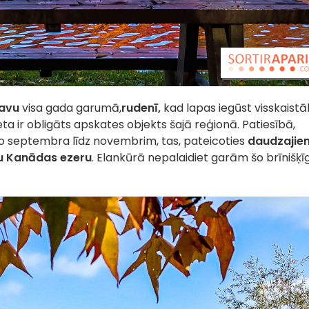
navu
visa gada garumā,
rudenī,
kad lapas iegūst visskaist
ta ir obligāts apskates objekts šajā reģionā. Patiesībā,
 no septembra līdz novembrim, tas, pateicoties
daudzajie
lu Kanādas ezeru
. Elankūrā nepalaidiet garām šo brīnišķī