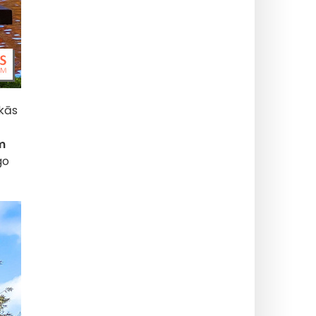
ākās
m
go