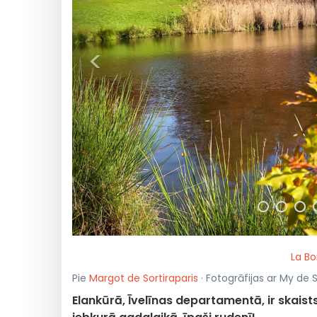
<
La Bo
Pie
Margot de Sortiraparis
· Fotogrāfijas ar My de S
Elankūrā, Īvelīnas departamentā, ir skaists