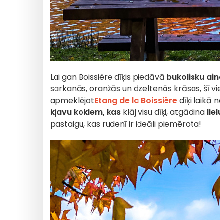
Lai gan Boissière dīķis piedāvā
bukolisku ai
sarkanās, oranžās un dzeltenās krāsas, šī vie
apmeklējot
Etang de la Boissière
dīķi laikā
kļavu kokiem, kas
klāj visu dīķi, atgādina
lie
pastaigu, kas rudenī ir ideāli piemērota!