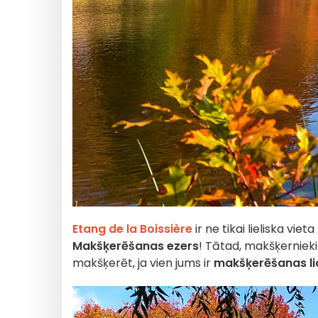
Etang de la Boissière
ir ne tikai lieliska viet
Makšķerēšanas ezers
! Tātad, makšķernieki
makšķerēt, ja vien jums ir
makšķerēšanas li