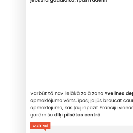
jebkurā gadalaikā, īpaši rudenī!
Varbūt tā nav lielākā zaļā zona
Yvelines d
apmeklējuma vērts, īpaši, ja jūs braucat cau
apmeklējuma, kas ļauj iepazīt Franciju vienas
garām šo
dīķi pilsētas centrā
.
LASĪT ARĪ