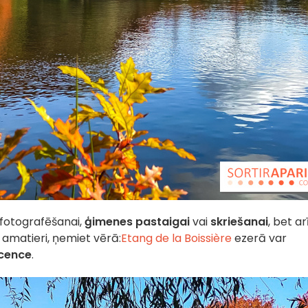
a fotografēšanai,
ģimenes pastaigai
vai
skriešanai
, bet arī.
 amatieri, ņemiet vērā:
Etang de la Boissière
ezerā var
cence
.