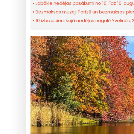
Labākie nedēļas pasākumi no 10. līdz 16. au
Bezmaksas muzeji Parīzē un bezmaksas piemi
10 izbraucieni šajā nedēļas nogalē Yvelīnēs, 