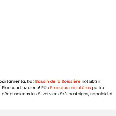
epartamentā
, bet
Bassin de la Boissière
noteikti ir
r Elancourt uz dienu! Pēc
Francijas miniatūras
parka
 pēcpusdienas laikā, vai vienkārši pastaigas, nepalaidiet