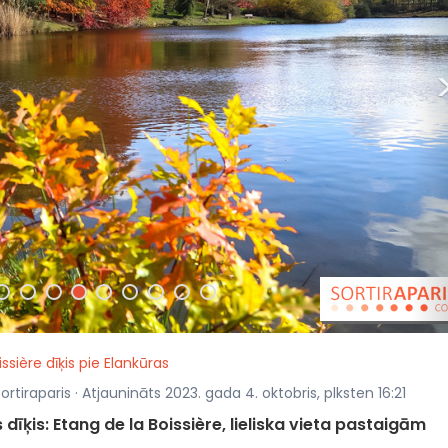
issière dīķis pie Elankūras
ortiraparis · Atjaunināts 2023. gada 4. oktobris, plksten 16:21
 dīķis: Etang de la Boissière, lieliska vieta pastaigām