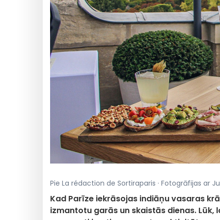
Pie La rédaction de Sortiraparis · Fotogrāfijas ar J
Kad Parīze iekrāsojas indiāņu vasaras krās
izmantotu garās un skaistās dienas. Lūk, l