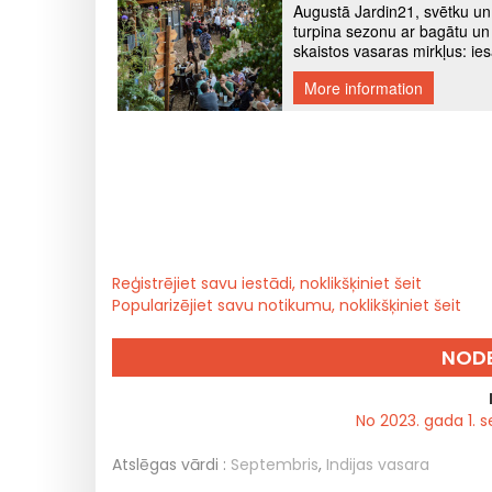
Reģistrējiet savu iestādi, noklikšķiniet šeit
Popularizējiet savu notikumu, noklikšķiniet šeit
NODE
No 2023. gada 1. s
Atslēgas vārdi :
Septembris
,
Indijas vasara