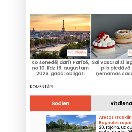
Ko šonedēļ darīt Parīzē,
Šai vasarai šī l
no 10. līdz 16. augustam
pils piedāvā 
2026. gadā: obligāti
ņemamas sasa
apmeklējami pasākumi
kūciņas ar gl
KOMENTĀRI
Šodien
Rītdien
Aretas Franklin
Bagnolet rajon
20. rajonā, uz au
vieta atrodas Pi