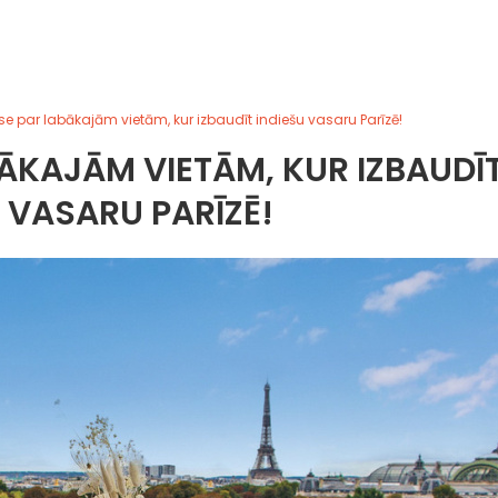
se par labākajām vietām, kur izbaudīt indiešu vasaru Parīzē!
ĀKAJĀM VIETĀM, KUR IZBAUDĪ
U VASARU PARĪZĒ!