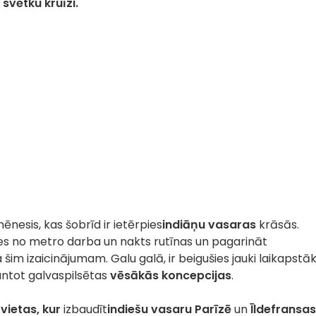
svētku kruīzi.
ēnesis, kas šobrīd ir ietērpies
indiāņu vasaras
krāsās.
ies no metro darba un nakts rutīnas un pagarināt
 šim izaicinājumam. Galu galā, ir beigušies jauki laikapstākļ
antot galvaspilsētas
vēsākās koncepcijas
.
vietas, kur
izbaudīt
indiešu vasaru Parīzē
un
Īldefransas