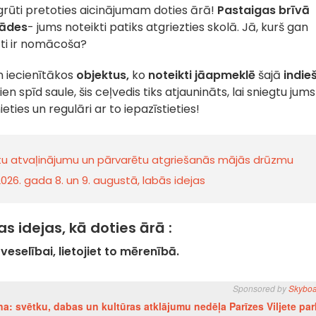
 grūti pretoties aicinājumam doties ārā!
Pastaigas brīvā
tādes
- jums noteikti patiks atgriezties skolā. Jā, kurš gan
āti ir nomācoša?
n iecienītākos
objektus,
ko
noteikti jāapmeklē
šajā
indie
ien spīd saule, šis ceļvedis tiks atjaunināts, lai sniegtu jums
eties un regulāri ar to iepazīstieties!
nātu atvaļinājumu un pārvarētu atgriešanās mājās drūzmu
2026. gada 8. un 9. augustā, labās idejas
as idejas, kā doties ārā :
eselībai, lietojiet to mērenībā.