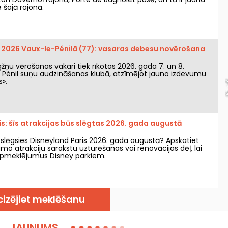
šajā rajonā.
 2026 Vaux-le-Pénilā (77): vasaras debesu novērošana
igžņu vērošanas vakari tiek rīkotas 2026. gada 7. un 8.
 Pénil suņu audzināšanas klubā, atzīmējot jauno izdevumu
s».
s: šīs atrakcijas būs slēgtas 2026. gada augustā
 slēgsies Disneyland Paris 2026. gada augustā? Apskatiet
jamo atrakciju sarakstu uzturēšanas vai renovācijas dēļ, lai
apmeklējumus Disney parkiem.
cizējiet meklēšanu
JAUNUMS