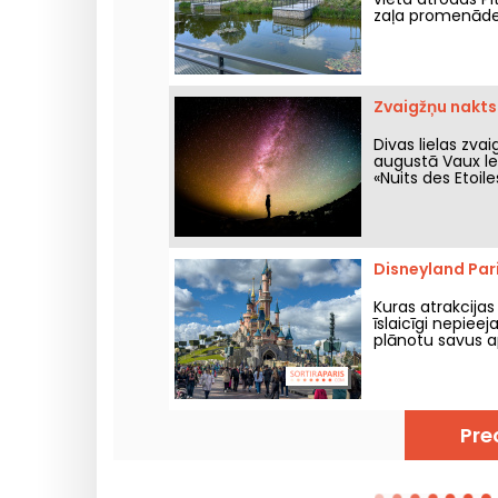
zaļa promenāde 
Zvaigžņu nakts
Divas lielas zva
augustā Vaux le
«Nuits des Etoile
Disneyland Pari
Kuras atrakcijas
īslaicīgi nepiee
plānotu savus 
Pre