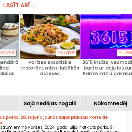
LASĪT ARĪ ...
eģendārā
Parīzes eksotiskie
3615 kruīzs, vecmod
līdzi
restorāni, mūsu labākās
barža ar deju lauk
lušas
adreses
Parīzē katru pavasa
azūru!
vasaru
a
Šajā nedēļas nogalē
Nākamnedēļ
as parks, 20. rajona jaunās zaļās plaušas Porte de
ā
strumiem no Parīzes, 2024. gada jūlijā ir atklāts parks. Šī
ton Duvernoī rajonā, Porte de Bagnolet pusē, un tā ir jauna