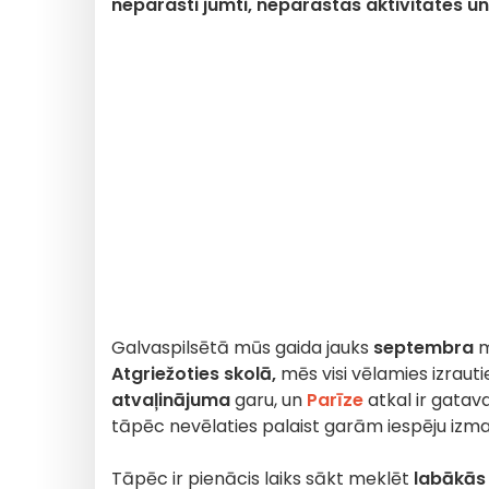
neparasti jumti, neparastas aktivitātes un 
Galvaspilsētā mūs gaida jauks
septembra
m
Atgriežoties skolā,
mēs visi vēlamies izraut
atvaļinājuma
garu, un
Parīze
atkal ir gatava
tāpēc nevēlaties palaist garām iespēju izm
Tāpēc ir pienācis laiks sākt meklēt
labākās 