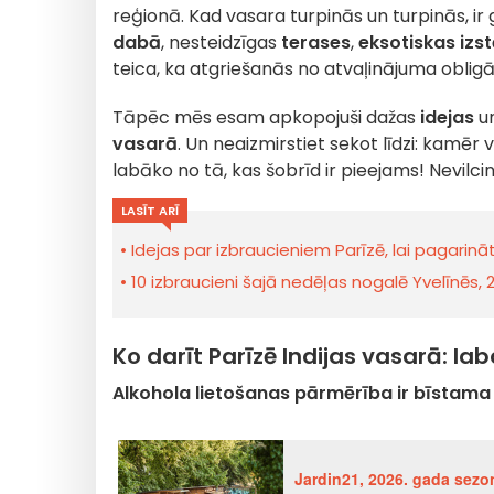
reģionā. Kad vasara turpinās un turpinās, ir
dabā
, nesteidzīgas
terases
,
eksotiskas izs
teica, ka atgriešanās no atvaļinājuma oblig
Tāpēc mēs esam apkopojuši dažas
idejas
u
vasarā
. Un neaizmirstiet sekot līdzi: kamēr v
labāko no tā, kas šobrīd ir pieejams! Nevilcini
LASĪT ARĪ
Idejas par izbraucieniem Parīzē, lai pagari
10 izbraucieni šajā nedēļas nogalē Yvelīnēs, 
Ko darīt Parīzē Indijas vasarā: lab
Alkohola lietošanas pārmērība ir bīstama v