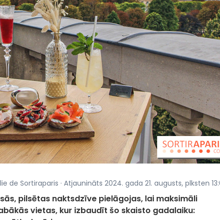
ulie de Sortiraparis · Atjaunināts 2024. gada 21. augusts, plksten 13
ās, pilsētas naktsdzīve pielāgojas, lai maksimāli
abākās vietas, kur izbaudīt šo skaisto gadalaiku: