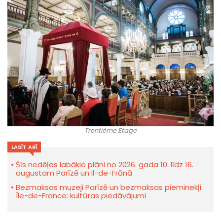
Trentième Etage
LASĪT ARĪ
Šīs nedēļas labākie plāni no 2026. gada 10. līdz 16.
augustam Parīzē un Il-de-Frānā
Bezmaksas muzeji Parīzē un bezmaksas pieminekļi
Île-de-France: kultūras piedāvājumi