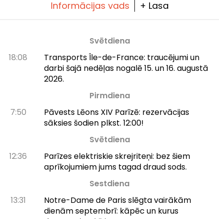
Informācijas vads
+ Lasa
Svētdiena
18:08
Transports Île-de-France: traucējumi un
darbi šajā nedēļas nogalē 15. un 16. augustā
2026.
Pirmdiena
7:50
Pāvests Lēons XIV Parīzē: rezervācijas
sāksies šodien plkst. 12:00!
Svētdiena
12:36
Parīzes elektriskie skrejriteņi: bez šiem
aprīkojumiem jums tagad draud sods.
Sestdiena
13:31
Notre-Dame de Paris slēgta vairākām
dienām septembrī: kāpēc un kurus