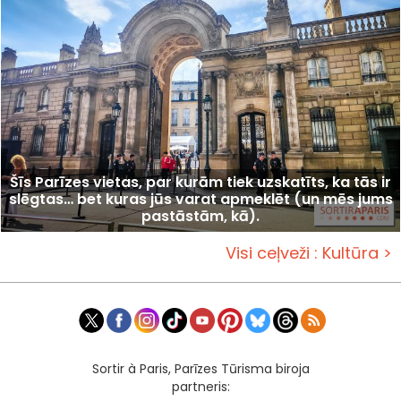
Šīs Parīzes vietas, par kurām tiek uzskatīts, ka tās ir
slēgtas… bet kuras jūs varat apmeklēt (un mēs jums
pastāstām, kā).
Visi ceļveži : Kultūra >
Sortir à Paris, Parīzes Tūrisma biroja
partneris: