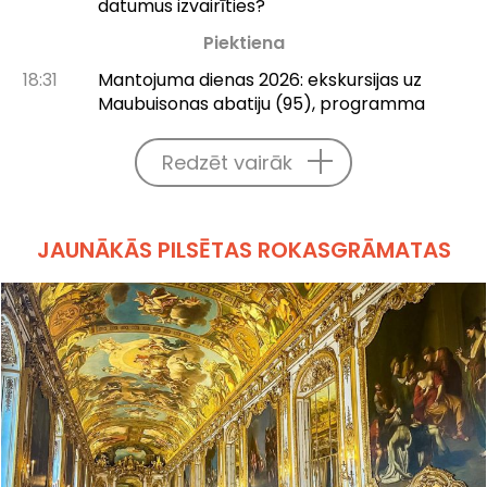
datumus izvairīties?
Piektiena
18:31
Mantojuma dienas 2026: ekskursijas uz
Maubuisonas abatiju (95), programma
Redzēt vairāk
JAUNĀKĀS PILSĒTAS ROKASGRĀMATAS