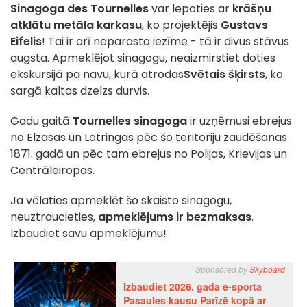
Sinagoga des Tournelles
var lepoties ar
krāšņu
atklātu metāla karkasu
, ko projektējis
Gustavs
Eifelis
! Tai ir arī neparasta iezīme - tā ir divus stāvus
augsta. Apmeklējot sinagogu, neaizmirstiet doties
ekskursijā pa navu, kurā atrodas
Svētais šķirsts
, ko
sargā kaltas dzelzs durvis.
Gadu gaitā
Tournelles sinagoga
ir uzņēmusi ebrejus
no Elzasas un Lotringas pēc šo teritoriju zaudēšanas
1871. gadā un pēc tam ebrejus no Polijas, Krievijas un
Centrāleiropas.
Ja vēlaties apmeklēt šo skaisto sinagogu,
neuztraucieties,
apmeklējums ir bezmaksas
.
Izbaudiet savu apmeklējumu!