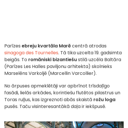
Parīzes
ebreju kvartāla
Marē
centrā atrodas
sinagoga des Tournelles
. Tā tika uzcelta 19. gadsimta
beigās. To
romāniski bizantiešu
stilā uzcēla Baltāra
(Parīzes Les Halles paviljonu arhitekta) skolnieks
Marselēns Varkoljē (Marcellin Varcollier).
No ārpuses apmeklētāji var apbrīnot trīsdaļīgo
fasādi, lielās arkādes, korintiešu flutētos pilastrus un
Toras ruļļus, kas izgreznoti abās skaistā
rožu loga
pusēs. Taču visinteresantākā daļa ir iekšpusē.