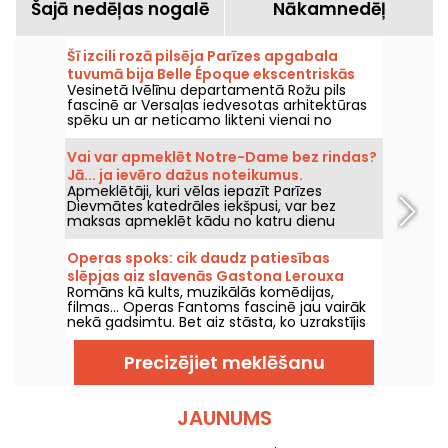
Šajā nedēļas nogalē
Nākamnedēļ
Šī izcili rozā pilsēja Parīzes apgabala
tuvumā bija Belle Époque ekscentriskās
Vesinetā Ivēlīnu departamentā Rožu pils
marķīzes mājoklis.
fascinē ar Versaļas iedvesotas arhitektūras
spēku un ar neticamo likteni vienai no
pilsētas slavenākajām iedzīvotājām: marķīzei
Luīzai Kasati, Belle Époque ekscentriskās
Vai var apmeklēt Notre-Dame bez rindas?
figūras.
Jā... ja ievēro dažus noteikumus.
Apmeklētāji, kuri vēlas iepazīt Parīzes
Dievmātes katedrāles iekšpusi, var bez
maksas apmeklēt kādu no katru dienu
svinētajiem dievkalpojumiem. Tā ir iespēja
ikvienam, ar nosacījumu, ka iegriežas
Operas spoks: cik daudz patiesības
vispirms ar nolūku piedalīties dievkalpojumā
slēpjas aiz slavenās Gastona Lerouxa
vai pilnībā ievērot tā gaitu. Tiek izskaidrots,
Romāns kā kults, muzikālās komēdijas,
leģendas?
kas jums jāzina.
filmas... Operas Fantoms fascinē jau vairāk
nekā gadsimtu. Bet aiz stāsta, ko uzrakstījis
Gaston Leroux, slēpjas vairāki īsti notikumi,
kas saistīti ar Garnjē pils. Lustera krišana,
Precizējiet meklēšanu
noslēpums zemzemes ezerā, rezervētā
lože... Kas palicis no leģendas?
JAUNUMS