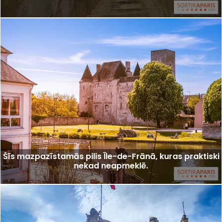
Šīs mazpazīstamās pilis Īle-de-Frānā, kuras praktiski
nekad neapmeklē.