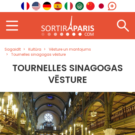
Sagaidīt
Kultūra
Vēsture un mantojums
Tournelles sinagogas vēsture
TOURNELLES SINAGOGAS
VĒSTURE