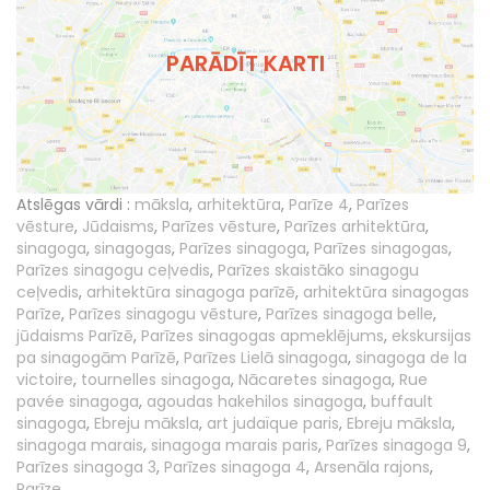
PARĀDĪT KARTI
Atslēgas vārdi :
māksla
,
arhitektūra
,
Parīze 4
,
Parīzes
vēsture
,
Jūdaisms
,
Parīzes vēsture
,
Parīzes arhitektūra
,
sinagoga
,
sinagogas
,
Parīzes sinagoga
,
Parīzes sinagogas
,
Parīzes sinagogu ceļvedis
,
Parīzes skaistāko sinagogu
ceļvedis
,
arhitektūra sinagoga parīzē
,
arhitektūra sinagogas
Parīze
,
Parīzes sinagogu vēsture
,
Parīzes sinagoga belle
,
jūdaisms Parīzē
,
Parīzes sinagogas apmeklējums
,
ekskursijas
pa sinagogām Parīzē
,
Parīzes Lielā sinagoga
,
sinagoga de la
victoire
,
tournelles sinagoga
,
Nācaretes sinagoga
,
Rue
pavée sinagoga
,
agoudas hakehilos sinagoga
,
buffault
sinagoga
,
Ebreju māksla
,
art judaïque paris
,
Ebreju māksla
,
sinagoga marais
,
sinagoga marais paris
,
Parīzes sinagoga 9
,
Parīzes sinagoga 3
,
Parīzes sinagoga 4
,
Arsenāla rajons
,
Parīze