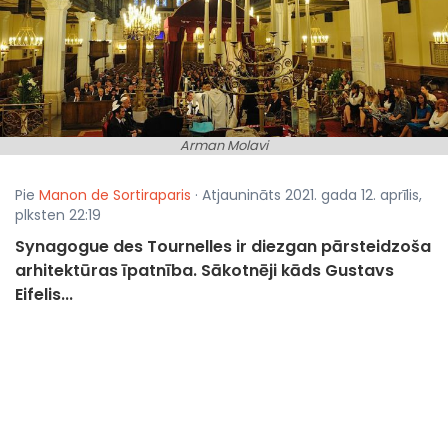
Arman Molavi
Pie
Manon de Sortiraparis
· Atjaunināts 2021. gada 12. aprīlis,
plksten 22:19
Synagogue des Tournelles ir diezgan pārsteidzoša
arhitektūras īpatnība. Sākotnēji kāds Gustavs
Eifelis...