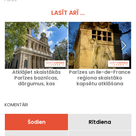
LASĪT ARĪ ...
Atklājiet skaistākās
Parīzes un Ile-de-France
Parīzes baznīcas,
reģiona skaistāko
m
dārgumus, kas
kapsētu atklāšana
jāapmeklē
KOMENTĀRI
Šodien
Rītdiena