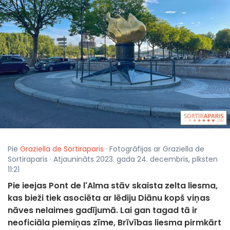
Pie
Graziella de Sortiraparis
· Fotogrāfijas ar Graziella de
Sortiraparis · Atjaunināts 2023. gada 24. decembris, plksten
11:21
Pie ieejas Pont de l'Alma stāv skaista zelta liesma,
kas bieži tiek asociēta ar lēdiju Diānu kopš viņas
nāves nelaimes gadījumā. Lai gan tagad tā ir
neoficiāla piemiņas zīme, Brīvības liesma pirmkārt