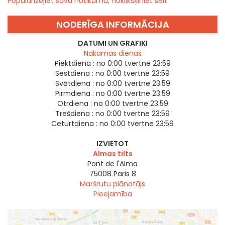
Popularizējiet savu notikumu, noklikšķiniet šeit
NODERĪGA INFORMĀCIJA
DATUMI UN GRAFIKI
Nākamās dienas
Piektdiena :
no 0:00 tvertne 23:59
Sestdiena :
no 0:00 tvertne 23:59
Svētdiena :
no 0:00 tvertne 23:59
Pirmdiena :
no 0:00 tvertne 23:59
Otrdiena :
no 0:00 tvertne 23:59
Trešdiena :
no 0:00 tvertne 23:59
Ceturtdiena :
no 0:00 tvertne 23:59
IZVIETOT
Almas tilts
Pont de l'Alma
75008
Paris 8
Maršrutu plānotājs
Pieejamība