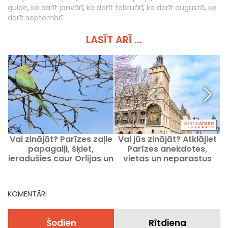
guide
,
ko darīt janvārī
,
ko darīt februārī
,
ko darīt augustā
,
ko
darīt septembrī
LASĪT ARĪ ...
Vai zinājāt? Parīzes zaļie
Vai jūs zinājāt? Atklājiet
papagaiļi, šķiet,
Parīzes anekdotes,
P
ieradušies caur Orlijas un
vietas un neparastus
Roissy lidostām.
stāstus.
KOMENTĀRI
Šodien
Rītdiena