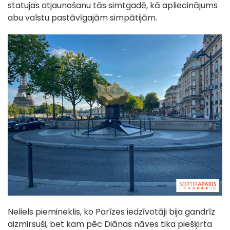
statujas atjaunošanu tās simtgadē, kā apliecinājums
abu valstu pastāvīgajām simpātijām.
Neliels piemineklis, ko Parīzes iedzīvotāji bija gandrīz
aizmirsuši, bet kam pēc Diānas nāves tika piešķirta