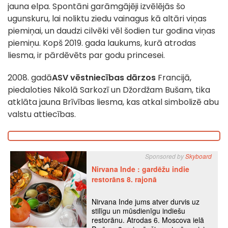
jauna elpa. Spontāni garāmgājēji izvēlējās šo
ugunskuru, lai noliktu ziedu vainagus kā altāri viņas
piemiņai, un daudzi cilvēki vēl šodien tur godina viņas
piemiņu. Kopš 2019. gada laukums, kurā atrodas
liesma, ir pārdēvēts par godu princesei.
2008. gadā
ASV vēstniecības
dārzos
Francijā,
piedaloties Nikolā Sarkozī un Džordžam Bušam, tika
atklāta jauna Brīvības liesma, kas atkal simbolizē abu
valstu attiecības.