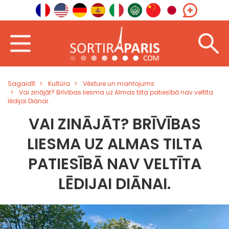
Sagaidīt
Kultūra
Vēsture un mantojums
Vai zinājāt? Brīvības liesma uz Almas tilta patiesībā nav veltīta
lēdijai Diānai.
VAI ZINĀJĀT? BRĪVĪBAS
LIESMA UZ ALMAS TILTA
PATIESĪBĀ NAV VELTĪTA
LĒDIJAI DIĀNAI.