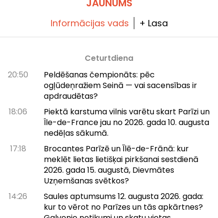
JAUNUMS
Informācijas vads
+ Lasa
Ceturtdiena
20:50
Peldēšanas čempionāts: pēc
ogļūdeņražiem Seinā — vai sacensības ir
apdraudētas?
18:06
Piektā karstuma vilnis varētu skart Parīzi un
Île-de-France jau no 2026. gada 10. augusta
nedēļas sākumā.
17:18
Brocantes Parīzē un Īlē-de-Frānā: kur
meklēt lietas lietišķai pirkšanai sestdienā
2026. gada 15. augustā, Dievmātes
Uzņemšanas svētkos?
14:26
Saules aptumsums 12. augusta 2026. gada:
kur to vērot no Parīzes un tās apkārtnes?
Galvenie notikumi un skatu vietas.