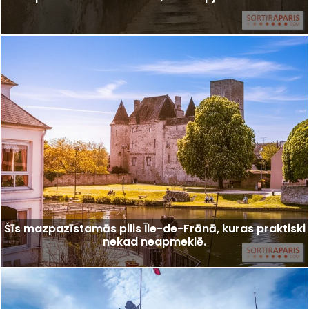
Šīs mazpazīstamās pilis Īle-de-Frānā, kuras praktiski
nekad neapmeklē.