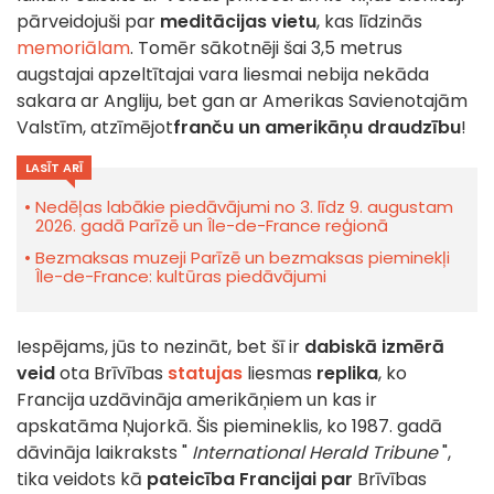
pārveidojuši par
meditācijas vietu
, kas līdzinās
memoriālam
. Tomēr sākotnēji šai 3,5 metrus
augstajai apzeltītajai vara liesmai nebija nekāda
sakara ar Angliju, bet gan ar Amerikas Savienotajām
Valstīm, atzīmējot
franču un amerikāņu draudzību
!
LASĪT ARĪ
Nedēļas labākie piedāvājumi no 3. līdz 9. augustam
2026. gadā Parīzē un Île-de-France reģionā
Bezmaksas muzeji Parīzē un bezmaksas pieminekļi
Île-de-France: kultūras piedāvājumi
Iespējams, jūs to nezināt, bet šī ir
dabiskā izmērā
veid
ota Brīvības
statujas
liesmas
replika
, ko
Francija uzdāvināja amerikāņiem un kas ir
apskatāma Ņujorkā. Šis piemineklis, ko 1987. gadā
dāvināja laikraksts "
International Herald Tribune
",
tika veidots kā
pateicība Francijai par
Brīvības