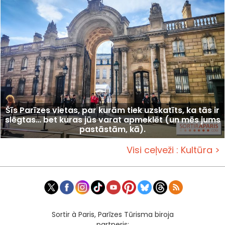
Šīs Parīzes vietas, par kurām tiek uzskatīts, ka tās ir
slēgtas… bet kuras jūs varat apmeklēt (un mēs jums
pastāstām, kā).
Visi ceļveži : Kultūra >
Sortir à Paris, Parīzes Tūrisma biroja
partneris: