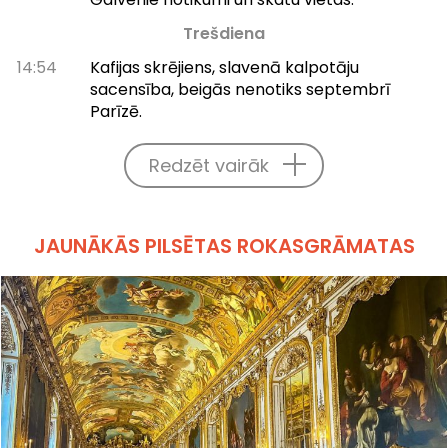
Trešdiena
14:54
Kafijas skrējiens, slavenā kalpotāju
sacensība, beigās nenotiks septembrī
Parīzē.
Redzēt vairāk
JAUNĀKĀS PILSĒTAS ROKASGRĀMATAS