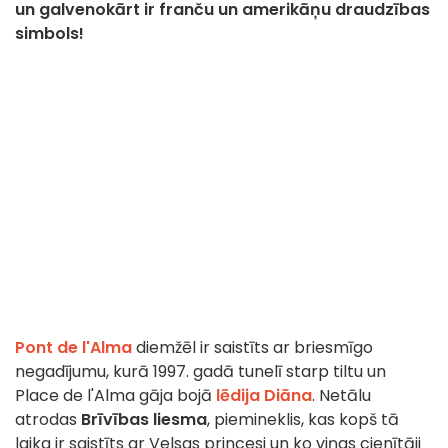
un galvenokārt ir franču un amerikāņu draudzības
simbols!
Pont de l'Alma
diemžēl ir saistīts ar briesmīgo
negadījumu, kurā 1997. gadā tunelī starp tiltu un
Place de l'Alma gāja bojā
lēdija Diāna
. Netālu
atrodas
Brīvības liesma
, piemineklis, kas kopš tā
laika ir saistīts ar Velsas princesi un ko viņas cienītāji