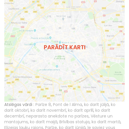
PARĀDĪT KARTI
Atslēgas vārdi :
Parīze 8
,
Pont de l Alma
,
ko darīt jūlijā
,
ko
darīt oktobrī
,
ko darīt novembrī
,
ko darīt aprīlī
,
ko darīt
decembrī
,
neparasta anekdote no parīzes
,
Vēsture un
mantojums
,
ko darīt maijā
,
Brīvības statuja
,
ko darīt martā
,
Elizejas lauku rajons
,
Parīze
,
ko darīt jūnijā
,
le saviez vous