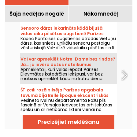
Šajā nedēļas nogalē
Nākamnedēļ
Sensoro dārzs iekarināts kādā bijušā
viduslaiku pilsētas augstienē Parīzes
Kāpēc Pontoises augstienēs atrodas Viefuņu
reģionā
dārzs, kas sniedz unikālu sensoru pastaigu
vēsturiskajā Val-d’Īzē viduslaiku pilsētas sirdī.
Šī lauku aleja ar elpu aizraujošu skatu uz
apkārtni, līdzi vecajiem mūriem.
Vai var apmeklēt Notre-Dame bez rindas?
Jā... ja ievēro dažus noteikumus.
Apmeklētāji, kuri vēlas iepazīt Parīzes
Dievmātes katedrāles iekšpusi, var bez
maksas apmeklēt kādu no katru dienu
svinētajiem dievkalpojumiem. Tā ir iespēja
ikvienam, ar nosacījumu, ka iegriežas
Šī izcili rozā pilsēja Parīzes apgabala
vispirms ar nolūku piedalīties dievkalpojumā
tuvumā bija Belle Époque ekscentriskās
vai pilnībā ievērot tā gaitu. Tiek izskaidrots,
Vesinetā Ivēlīnu departamentā Rožu pils
marķīzes mājoklis.
kas jums jāzina.
fascinē ar Versaļas iedvesotas arhitektūras
spēku un ar neticamo likteni vienai no
pilsētas slavenākajām iedzīvotājām: marķīzei
Luīzai Kasati, Belle Époque ekscentriskās
Precizējiet meklēšanu
figūras.