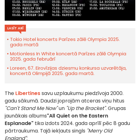
LASĪT ARĪ
Tokio Hotel koncerts Parīzes zālē Olympia 2025.
gada martā
Motionless In White koncertā Parīzes zālē Olympia
2025. gada februārī
Loreen, 67. Eirovīzijas dziesmu konkursa uzvarētāja,
koncertā Olimpijā 2025. gada martā.
The
Libertines
savu uzplaukumu piedzīvoja 2000.
gadu sākumā. Daudzi joprojām atceras viņu hitus
"Can't Stand Me Now"
un
"Up the Bracket"
. Grupas
jaunākais albums
"All Quiet on the Eastern
Esplanade"
tika izdots 2024. gada aprīlī pēc 8 gadu
pārtraukuma. Tajā iekļauts singls
"Merry Old
England"
: