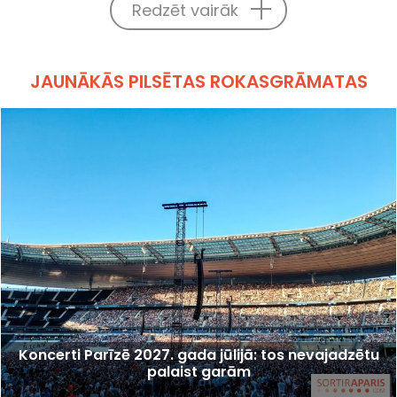
Redzēt vairāk
JAUNĀKĀS PILSĒTAS ROKASGRĀMATAS
Koncerti Parīzē 2027. gada jūlijā: tos nevajadzētu
palaist garām