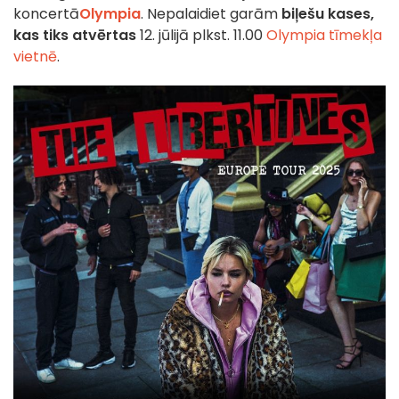
koncertā
Olympia
. Nepalaidiet garām
biļešu kases,
kas tiks atvērtas
12. jūlijā plkst. 11.00
Olympia tīmekļa
vietnē
.