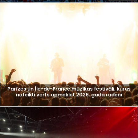
Parīzes un Île-de-France mūzikas festivāli, kurus
noteikti vērts apmeklēt 2026. gada rudenī