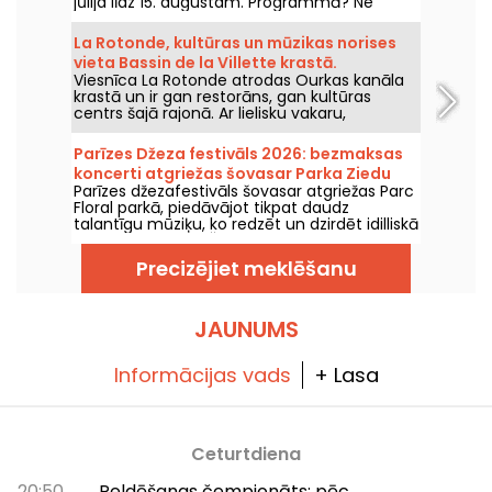
jūlija līdz 15. augustam. Programmā? Ne
mazāk kā 16 koncerti Montmartras Arēnās —
idilliska vide, kur klausīties lielos klasikas
La Rotonde, kultūras un mūzikas norises
šedevus.
vieta Bassin de la Villette krastā.
Viesnīca La Rotonde atrodas Ourkas kanāla
krastā un ir gan restorāns, gan kultūras
centrs šajā rajonā. Ar lielisku vakaru,
brīvdabas pasākumu un citu saviesīgu
pasākumu programmu tā ir viena no
Parīzes Džeza festivāls 2026: bezmaksas
vietām, ko apmeklēt Bassin de la Villette
koncerti atgriežas šovasar Parka Ziedu
krastā.
Parīzes džezafestivāls šovasar atgriežas Parc
dārzā, programma
Floral parkā, piedāvājot tikpat daudz
talantīgu mūziķu, ko redzēt un dzirdēt idilliskā
lauku atmosfērā. Šeit ir bezmaksas koncertu
programma, ko iepazīt no 24. jūnija līdz 6.
Precizējiet meklēšanu
septembrim 2026. gadā!
JAUNUMS
Informācijas vads
+ Lasa
Ceturtdiena
20:50
Peldēšanas čempionāts: pēc