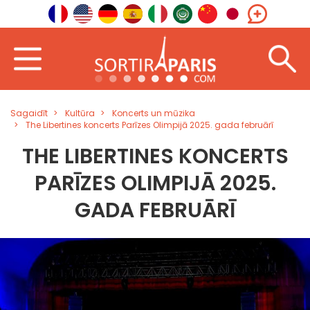
Sagaidīt
Kultūra
Koncerts un mūzika
The Libertines koncerts Parīzes Olimpijā 2025. gada februārī
THE LIBERTINES KONCERTS
PARĪZES OLIMPIJĀ 2025.
GADA FEBRUĀRĪ