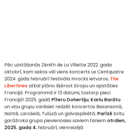
Pēc uzstāšanās Zénith de La Villette 2022. gada
oktobrī, kam sekos vēl viens koncerts Le Centquatre
2024. gada februārī festivāla Inrocks ietvaros,
The
Libertines
atkal plāno šķērsot Eiropu un apstāties
Francijā. Programmā ir 13 datumi, tostarp pieci
Francijā! 2025. gadā
Pīteru Dohertiju
,
Karlu Barātu
un viņu grupu varēsiet redzēt koncertos Besansonā,
Nantē, Larošelā, Tulūzā un galvaspilsētā.
Parīzē
britu
garāžroka grupa pievienosies saviem faniem
otrdien,
2025. gada 4.
februārī, vienreizējā