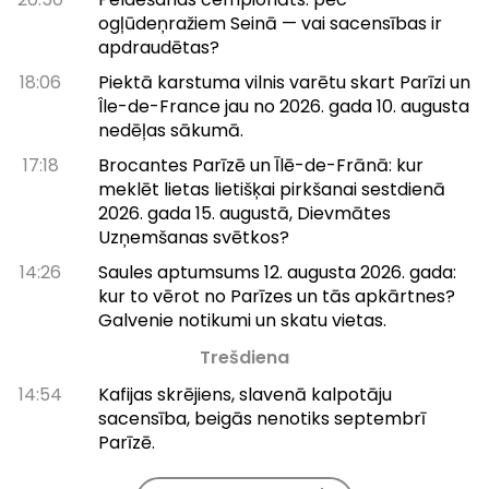
ogļūdeņražiem Seinā — vai sacensības ir
apdraudētas?
18:06
Piektā karstuma vilnis varētu skart Parīzi un
Île-de-France jau no 2026. gada 10. augusta
nedēļas sākumā.
17:18
Brocantes Parīzē un Īlē-de-Frānā: kur
meklēt lietas lietišķai pirkšanai sestdienā
2026. gada 15. augustā, Dievmātes
Uzņemšanas svētkos?
14:26
Saules aptumsums 12. augusta 2026. gada:
kur to vērot no Parīzes un tās apkārtnes?
Galvenie notikumi un skatu vietas.
Trešdiena
14:54
Kafijas skrējiens, slavenā kalpotāju
sacensība, beigās nenotiks septembrī
Parīzē.