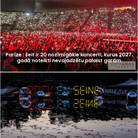
Parīze : šeit ir 20 nozīmīgākie koncerti, kurus 2027.
gadā noteikti nevajadzētu palaist garām