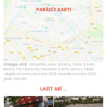
PARĀDĪT KARTI
Atslēgas vārdi :
olimpiāde
,
peter doherty
,
Parīze 9
,
karls
Barāts
,
The Libertines
,
chaussée d antin district
,
Parīze
,
rokgida koncerts
,
koncerts 2025 ceļvedis
,
koncerts 2025.
gada februārī
LASĪT ARĪ ...