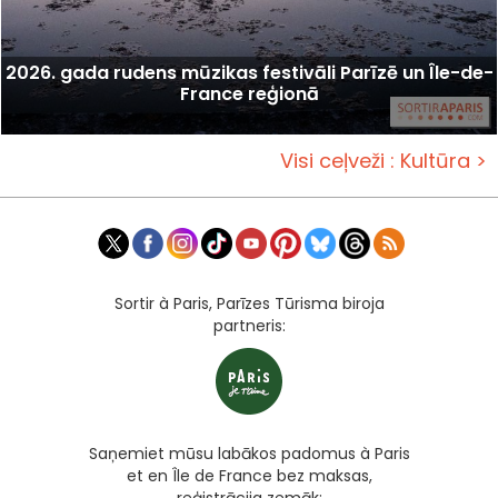
2026. gada rudens mūzikas festivāli Parīzē un Île-de-
France reģionā
Visi ceļveži : Kultūra >
Sortir à Paris, Parīzes Tūrisma biroja
partneris:
Saņemiet mūsu labākos padomus à Paris
et en Île de France bez maksas,