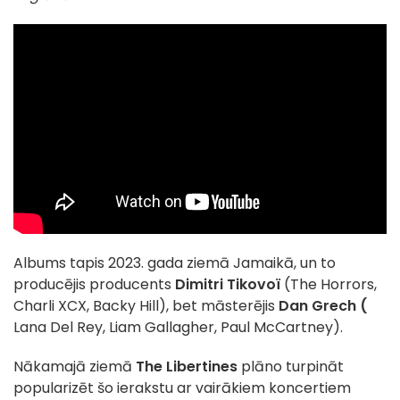
Albums tapis 2023. gada ziemā Jamaikā, un to
producējis producents
Dimitri Tikovoï
(The Horrors,
Charli XCX, Backy Hill), bet māsterējis
Dan Grech (
Lana Del Rey, Liam Gallagher, Paul McCartney).
Nākamajā ziemā
The Libertines
plāno turpināt
popularizēt šo ierakstu ar vairākiem koncertiem