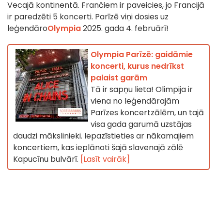
Vecajā kontinentā. Frančiem ir paveicies, jo Francijā
ir paredzēti 5 koncerti. Parīzē viņi dosies uz
leģendāro
Olympia
2025. gada 4. februārī!
Olympia Parīzē: gaidāmie
koncerti, kurus nedrīkst
palaist garām
Tā ir sapņu lieta! Olimpija ir
viena no leģendārajām
Parīzes koncertzālēm, un tajā
visa gada garumā uzstājas
daudzi mākslinieki. Iepazīstieties ar nākamajiem
koncertiem, kas ieplānoti šajā slavenajā zālē
Kapucīnu bulvārī.
[Lasīt vairāk]