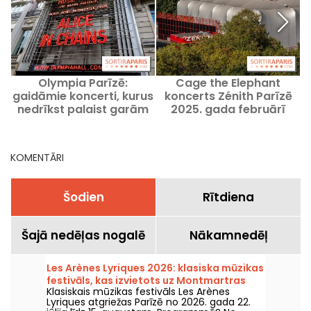
Olympia Parīzē:
Cage the Elephant
gaidāmie koncerti, kurus
koncerts Zénith Parīzē
nedrīkst palaist garām
2025. gada februārī
KOMENTĀRI
Šodien
Rītdiena
Šajā nedēļas nogalē
Nākamnedēļ
Les Arènes Lyriques 2026: klasiska mūzikas
festivāls, kas izvietots uz Montmartras
Klasiskais mūzikas festivāls Les Arènes
kalna
Lyriques atgriežas Parīzē no 2026. gada 22.