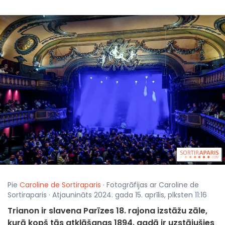
Pie
Caroline de Sortiraparis
· Fotogrāfijas ar Caroline de
Sortiraparis · Atjaunināts 2024. gada 15. aprīlis, plksten 11:16
Trianon ir slavena Parīzes 18. rajona izstāžu zāle,
kurā kopš tās atklāšanas 1894. gadā ir uzstājušies