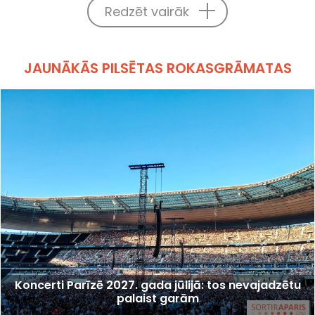
Redzēt vairāk
JAUNĀKĀS PILSĒTAS ROKASGRĀMATAS
Koncerti Parīzē 2027. gada jūlijā: tos nevajadzētu
palaist garām