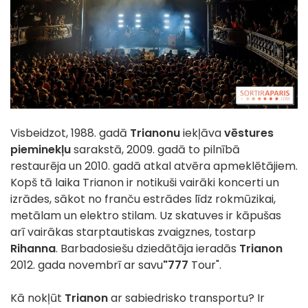
Visbeidzot, 1988. gadā
Trianonu
iekļāva
vēstures
pieminekļu
sarakstā, 2009. gadā to pilnībā
restaurēja un 2010. gadā atkal atvēra apmeklētājiem.
Kopš tā laika Trianon ir notikuši vairāki koncerti un
izrādes, sākot no franču estrādes līdz rokmūzikai,
metālam un elektro stilam. Uz skatuves ir kāpušas
arī vairākas starptautiskas zvaigznes, tostarp
Rihanna
. Barbadosiešu dziedātāja ieradās
Trianon
2012. gada novembrī ar savu
"777
Tour".
Kā nokļūt
Trianon
ar sabiedrisko transportu? Ir