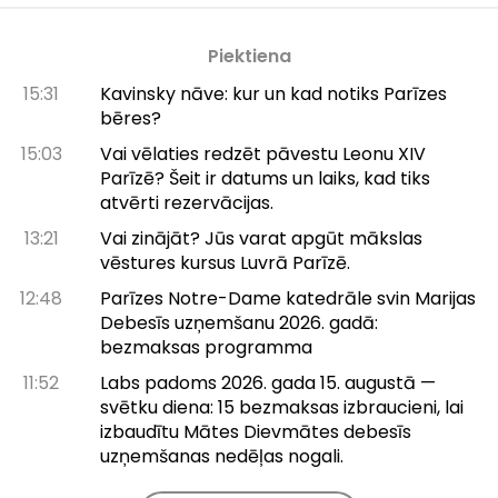
Piektiena
15:31
Kavinsky nāve: kur un kad notiks Parīzes
bēres?
15:03
Vai vēlaties redzēt pāvestu Leonu XIV
Parīzē? Šeit ir datums un laiks, kad tiks
atvērti rezervācijas.
13:21
Vai zinājāt? Jūs varat apgūt mākslas
vēstures kursus Luvrā Parīzē.
12:48
Parīzes Notre-Dame katedrāle svin Marijas
Debesīs uzņemšanu 2026. gadā:
bezmaksas programma
11:52
Labs padoms 2026. gada 15. augustā —
svētku diena: 15 bezmaksas izbraucieni, lai
izbaudītu Mātes Dievmātes debesīs
uzņemšanas nedēļas nogali.