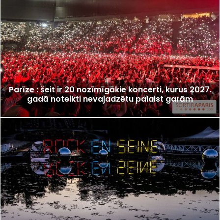
Parīze : šeit ir 20 nozīmīgākie koncerti, kurus 2027.
gadā noteikti nevajadzētu palaist garām