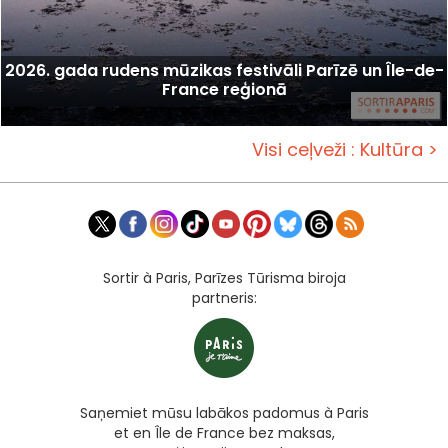
2026. gada rudens mūzikas festivāli Parīzē un Île-de-
France reģionā
Visi ceļveži : Kultūra >
Sortir à Paris, Parīzes Tūrisma biroja
partneris:
Saņemiet mūsu labākos padomus à Paris
et en Île de France bez maksas,