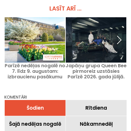
LASĪT ARĪ ...
Parīzē nedēļas nogalē no
Japāņu grupa Queen Bee
7. līdz 9. augustam:
pirmoreiz uzstāsies
izbraucienu pasākumu
Parīzē 2026. gada jūlijā.
programma, kuru
a
nevajadzētu palaist
garām
KOMENTĀRI
Šodien
Rītdiena
Šajā nedēļas nogalē
Nākamnedēļ