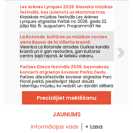
Les Arènes Lyriques 2026: klasiska mūzikas
festivāls, kas izvietots uz Montmartras
Klasiskais mūzikas festivāls Les Arènes
kalna
Lyriques atgriežas Parīzē no 2026. gada 22.
jūlija līdz 15. augustam. Programmā? Ne
mazāk kā 16 koncerti Montmartras Arēnās —
idilliska vide, kur klausīties lielos klasikas
La Rotonde, kultūras un mūzikas norises
šedevus.
vieta Bassin de la Villette krastā.
Viesnīca La Rotonde atrodas Ourkas kanāla
krastā un ir gan restorāns, gan kultūras
centrs šajā rajonā. Ar lielisku vakaru,
brīvdabas pasākumu un citu saviesīgu
pasākumu programmu tā ir viena no
Parīzes Džeza festivāls 2026: bezmaksas
vietām, ko apmeklēt Bassin de la Villette
koncerti atgriežas šovasar Parka Ziedu
krastā.
Parīzes džezafestivāls šovasar atgriežas Parc
dārzā, programma
Floral parkā, piedāvājot tikpat daudz
talantīgu mūziķu, ko redzēt un dzirdēt idilliskā
lauku atmosfērā. Šeit ir bezmaksas koncertu
programma, ko iepazīt no 24. jūnija līdz 6.
Precizējiet meklēšanu
septembrim 2026. gadā!
JAUNUMS
Informācijas vads
+ Lasa