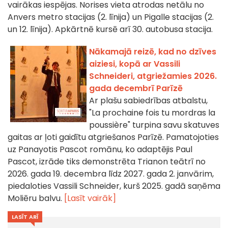
vairākas iespējas. Norises vieta atrodas netālu no
Anvers metro stacijas (2. līnija) un Pigalle stacijas (2.
un 12. līnija). Apkārtnē kursē arī 30. autobusa stacija.
Nākamajā reizē, kad no dzīves
aiziesi, kopā ar Vassili
Schneideri, atgriežamies 2026.
gada decembrī Parīzē
Ar plašu sabiedrības atbalstu,
"La prochaine fois tu mordras la
poussière" turpina savu skatuves
gaitas ar ļoti gaidītu atgriešanos Parīzē. Pamatojoties
uz Panayotis Pascot romānu, ko adaptējis Paul
Pascot, izrāde tiks demonstrēta Trianon teātrī no
2026. gada 19. decembra līdz 2027. gada 2. janvārim,
piedaloties Vassili Schneider, kurš 2025. gadā saņēma
Moliēru balvu.
[Lasīt vairāk]
LASĪT ARĪ