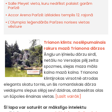
Salle Pleyel: vieta, kuru nedrīkst palaist garām
Parīzē
Accor Arena Parīzē: izklaides templis 12. rajonā
L'Olympia: leģendārās Parīzes norises vietas
vēsture
Trianon klints: noslēpumainais
rakurs mazā Trianona dārzos
Āngļu un ķīniešu dārzu sirdī,
netālu no Versaļas pilij zelta
spozmes, slejas maza māla
kalna mazā kalna. Trianona
klintijrokas virsotnē atrodas
elegants skatu tornis, un šis romantiskais dārza
veidojums slepus slēpj sevī dzidras, atdzesētas alas
un šūpoles ēnainas vietas.
[Lasīt vairāk]
Šī lapa var saturēt ar mākslīgo intelektu