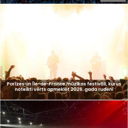
Parīzes un Île-de-France mūzikas festivāli, kurus
noteikti vērts apmeklēt 2026. gada rudenī