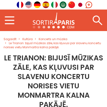
Sagaidīt
Kultūra
Koncerts un mūzika
Le Trianon: bijusī mūzikas zāle, kas kļuvusi par slavenu koncertu
norises vietu Monmartra kalna pakājē.
LE TRIANON: BIJUSĪ MŪZIKAS
ZĀLE, KAS KĻUVUSI PAR
SLAVENU KONCERTU
NORISES VIETU
MONMARTRA KALNA
PAKĀJĒ.