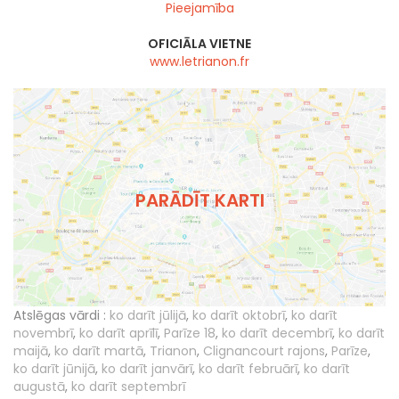
Pieejamība
OFICIĀLA VIETNE
www.letrianon.fr
PARĀDĪT KARTI
Atslēgas vārdi :
ko darīt jūlijā
,
ko darīt oktobrī
,
ko darīt
novembrī
,
ko darīt aprīlī
,
Parīze 18
,
ko darīt decembrī
,
ko darīt
maijā
,
ko darīt martā
,
Trianon
,
Clignancourt rajons
,
Parīze
,
ko darīt jūnijā
,
ko darīt janvārī
,
ko darīt februārī
,
ko darīt
augustā
,
ko darīt septembrī