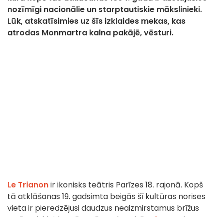
nozīmīgi nacionālie un starptautiskie mākslinieki.
Lūk, atskatīsimies uz šīs izklaides mekas, kas
atrodas Monmartra kalna pakājē, vēsturi.
Le Trianon
ir ikonisks teātris Parīzes 18. rajonā. Kopš
tā atklāšanas 19. gadsimta beigās šī kultūras norises
vieta ir pieredzējusi daudzus neaizmirstamus brīžus