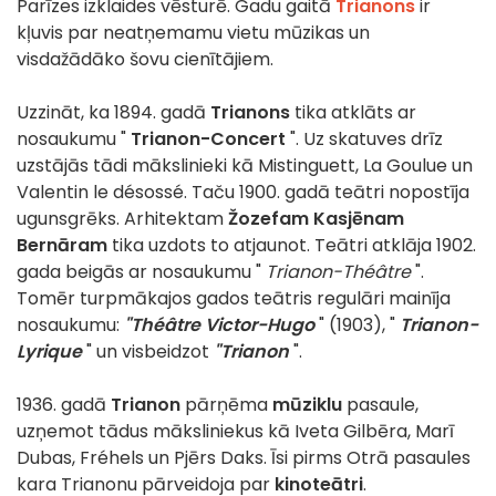
Parīzes izklaides vēsturē. Gadu gaitā
Trianons
ir
kļuvis par neatņemamu vietu mūzikas un
visdažādāko šovu cienītājiem.
Uzzināt, ka 1894. gadā
Trianons
tika atklāts ar
nosaukumu "
Trianon-Concert
". Uz skatuves drīz
uzstājās tādi mākslinieki kā Mistinguett, La Goulue un
Valentin le désossé. Taču 1900. gadā teātri nopostīja
ugunsgrēks. Arhitektam
Žozefam Kasjēnam
Bernāram
tika uzdots to atjaunot. Teātri atklāja 1902.
gada beigās ar nosaukumu "
Trianon-Théâtre
".
Tomēr turpmākajos gados teātris regulāri mainīja
nosaukumu:
"Théâtre Victor-Hugo
" (1903), "
Trianon-
Lyrique
" un visbeidzot
"Trianon
".
1936. gadā
Trianon
pārņēma
mūziklu
pasaule,
uzņemot tādus māksliniekus kā Iveta Gilbēra, Marī
Dubas, Fréhels un Pjērs Daks. Īsi pirms Otrā pasaules
kara Trianonu pārveidoja par
kinoteātri
.