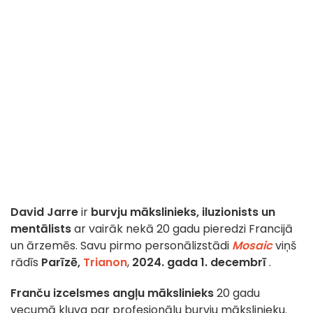
David Jarre
ir
burvju mākslinieks, iluzionists un
mentālists
ar vairāk nekā 20 gadu pieredzi Francijā
un ārzemēs. Savu pirmo personālizstādi
Mosaic
viņš
rādīs
Parīzē,
Trianon
,
2024. gada 1. decembrī
.
Franču izcelsmes angļu mākslinieks
20 gadu
vecumā kļuva par profesionālu burvju mākslinieku.