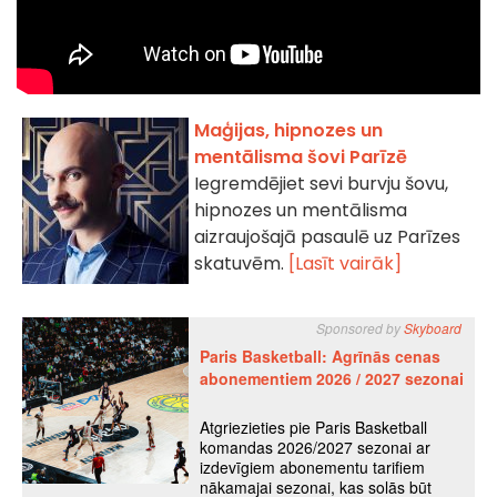
Maģijas, hipnozes un
mentālisma šovi Parīzē
Iegremdējiet sevi burvju šovu,
hipnozes un mentālisma
aizraujošajā pasaulē uz Parīzes
skatuvēm.
[Lasīt vairāk]