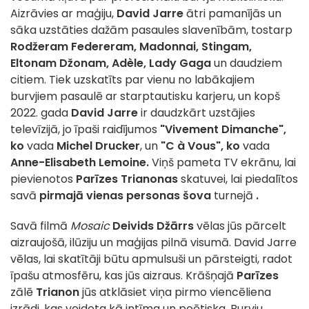
Aizrāvies ar maģiju,
David Jarre
ātri pamanījās un
sāka uzstāties dažām pasaules slavenībām, tostarp
Rodžeram Federeram, Madonnai, Stingam,
Eltonam Džonam, Adèle, Lady Gaga
un daudziem
citiem. Tiek uzskatīts par vienu no labākajiem
burvjiem pasaulē ar starptautisku karjeru, un kopš
2022. gada
David Jarre
ir daudzkārt uzstājies
televīzijā, jo īpaši raidījumos
"Vivement Dimanche",
ko
vada
Michel Drucker
, un
"C à Vous", ko
vada
Anne-Elisabeth Lemoine.
Viņš pameta TV ekrānu, lai
pievienotos
Parīzes
Trianonas
skatuvei, lai piedalītos
savā
pirmajā vienas personas šova
turnejā
.
Savā filmā
Mosaic
Deivids Džārrs
vēlas jūs pārcelt
aizraujošā, ilūziju un maģijas pilnā visumā. David Jarre
vēlas, lai skatītāji būtu apmulsuši un pārsteigti, radot
īpašu atmosfēru, kas jūs aizraus. Krāšņajā
Parīzes
zālē
Trianon
jūs atklāsiet viņa pirmo viencēliena
izrādi, kas veidota kā intīma un poētiska. Burvju