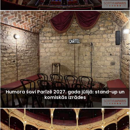
Humora šovi Parīzē 2027. gada jūlijā: stand-up un
komiskās izrādes