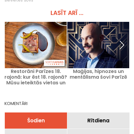
LASĪT ARĪ ...
Restorāni Parīzes 18.
Maģijas, hipnozes un
rajonā: kur ēst 18. rajonā?
mentālisma šovi Parīzē
Mūsu ieteiktās vietas un
favorīti
KOMENTĀRI
Šodien
Rītdiena