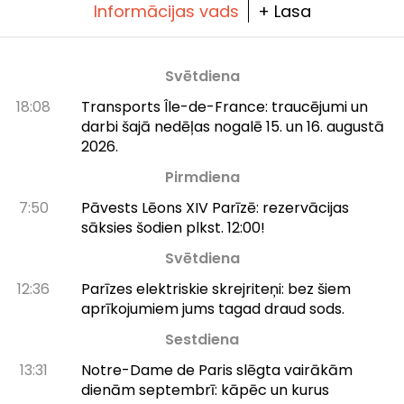
Informācijas vads
+ Lasa
Svētdiena
18:08
Transports Île-de-France: traucējumi un
darbi šajā nedēļas nogalē 15. un 16. augustā
2026.
Pirmdiena
7:50
Pāvests Lēons XIV Parīzē: rezervācijas
sāksies šodien plkst. 12:00!
Svētdiena
12:36
Parīzes elektriskie skrejriteņi: bez šiem
aprīkojumiem jums tagad draud sods.
Sestdiena
13:31
Notre-Dame de Paris slēgta vairākām
dienām septembrī: kāpēc un kurus