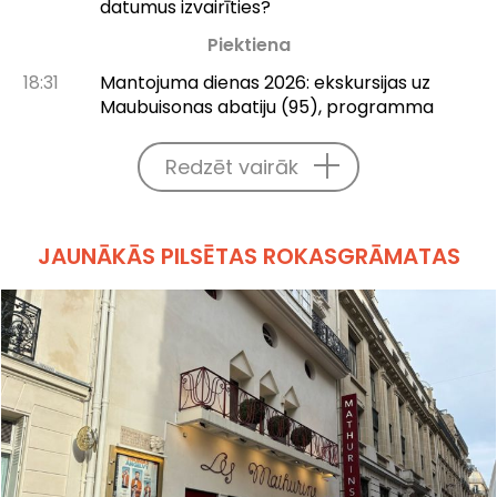
datumus izvairīties?
Piektiena
18:31
Mantojuma dienas 2026: ekskursijas uz
Maubuisonas abatiju (95), programma
Redzēt vairāk
JAUNĀKĀS PILSĒTAS ROKASGRĀMATAS