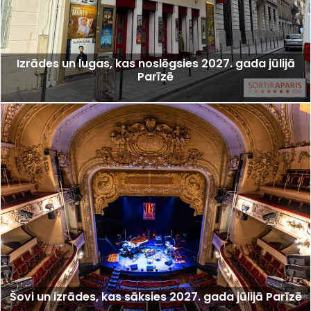
Izrādes un lugas, kas noslēgsies 2027. gada jūlijā
Parīzē
Šovi un izrādes, kas sāksies 2027. gada jūlijā Parīzē