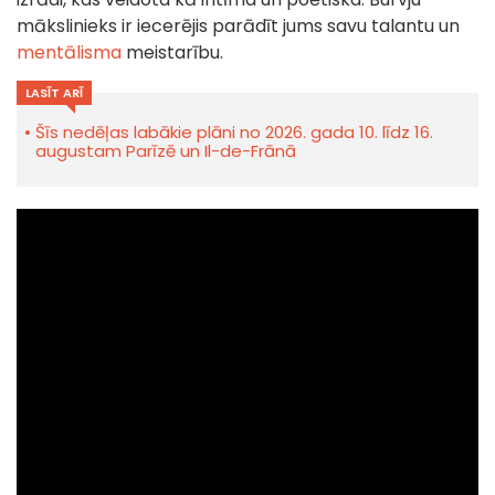
mākslinieks ir iecerējis parādīt jums savu talantu un
mentālisma
meistarību.
LASĪT ARĪ
Šīs nedēļas labākie plāni no 2026. gada 10. līdz 16.
augustam Parīzē un Il-de-Frānā