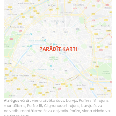
PARĀDĪT KARTI
Atslēgas vārdi :
viena cilvēka šovs
,
burvju
,
Parīzes 18. rajons
,
mentālisms
,
Parīze 18
,
Clignancourt rajons
,
burvju šovu
ceļvedis
,
mentālisma šovu ceļvedis
,
Parīze
,
viena vīrieša vai
sievietes šovs