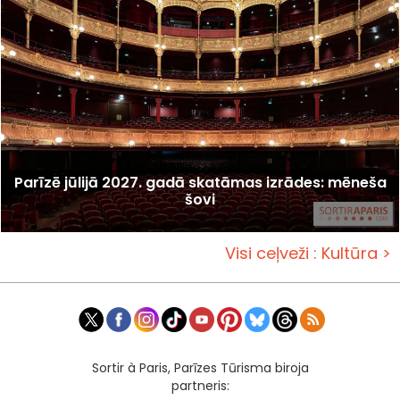
Parīzē jūlijā 2027. gadā skatāmas izrādes: mēneša
šovi
Visi ceļveži : Kultūra >
Sortir à Paris, Parīzes Tūrisma biroja
partneris: