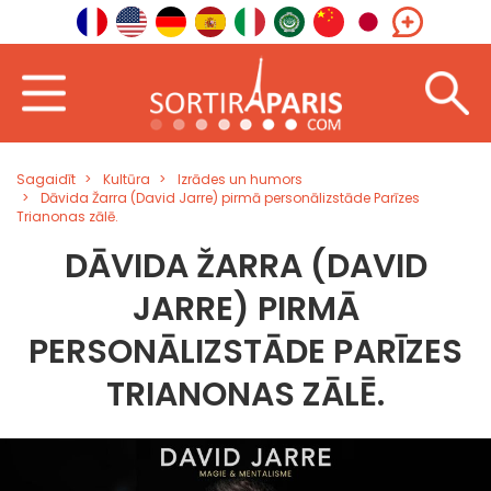
Sagaidīt
Kultūra
Izrādes un humors
Dāvida Žarra (David Jarre) pirmā personālizstāde Parīzes
Trianonas zālē.
DĀVIDA ŽARRA (DAVID
JARRE) PIRMĀ
PERSONĀLIZSTĀDE PARĪZES
TRIANONAS ZĀLĒ.