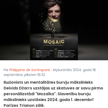
Pie
Philippine de Sortiraparis
· Atjaunināts 2024. gada 18.
septembris, plksten 16:32
Iluzionists un mentalitātes burvju mākslinieks
Deivids Džarrs uzstājas uz skatuves ar savu pirmo
personālizstādi "Mozaīka". Slavenību burvju
mākslinieks uzstāsies 2024. gada 1. decembrī
Parīzes Trianon zālē.