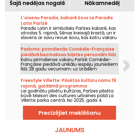
Šajā nedēļas nogalē
Nākamnedēļ
L'oiseau Paradis, kabarē šovs Le Paradis
Latin Parīzē
Paradis Latin ir simbolisks Parīzes kabarē, kas
atrodas 5. rajonā, Sēnas kreisajā krastā, un ir
slavens ar savu revue šovu, kas katru vakaru
notiek greznā vidē un svinīgā atmosfērā. Šeit
vienmēr tiek izrādīts Kamela Ouali šovs
Padoms: pirmdienās Comédie-Française
"L'Oiseau Paradis". Dièse un Solen Shawen ir
piedāvā bezmaksas biļetes personām līdz
šova vadītāji.
Katru pirmdienas vakaru Parīzē Comédie-
28 gadu vecumam.
Française piedāvā unikālu iespēju jauniešiem
līdz 28 gadu vecumam: uz izrādēm
prestižajā Rišeljē zālē tiek izdalītas 95
bezmaksas biļetes. Šīs biļetes var saņemt
Freestyle Villette: Pilsētas kultūru nams 19.
Petit Bureau vienu stundu pirms izrādes
rajonā, gaidāmā programma
sākuma.
Lai godinātu pilsētu kultūras, Parīzes pilsēta
būvē Maison des cultures urbaines pašā La
Villette parka centrā. No 2025. gada 4.
oktobra jūs varēsiet iepazīt urbāno deju,
mūziku, sportu un ielu mākslu.
Precizējiet meklēšanu
JAUNUMS