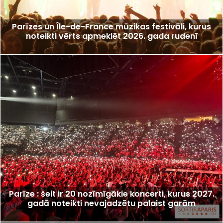
Parīzes un Île-de-France mūzikas festivāli, kurus
noteikti vērts apmeklēt 2026. gada rudenī
Parīze : šeit ir 20 nozīmīgākie koncerti, kurus 2027.
gadā noteikti nevajadzētu palaist garām