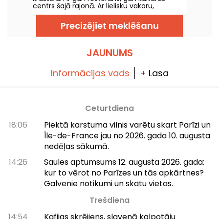
centrs šajā rajonā. Ar lielisku vakaru,
brīvdabas pasākumu un citu saviesīgu
pasākumu programmu tā ir viena no
Precizējiet meklēšanu
vietām, ko apmeklēt Bassin de la Villette
krastā.
JAUNUMS
Informācijas vads
+ Lasa
Ceturtdiena
18:06
Piektā karstuma vilnis varētu skart Parīzi un
Île-de-France jau no 2026. gada 10. augusta
nedēļas sākumā.
14:26
Saules aptumsums 12. augusta 2026. gada:
kur to vērot no Parīzes un tās apkārtnes?
Galvenie notikumi un skatu vietas.
Trešdiena
14:54
Kafijas skrējiens, slavenā kalpotāju