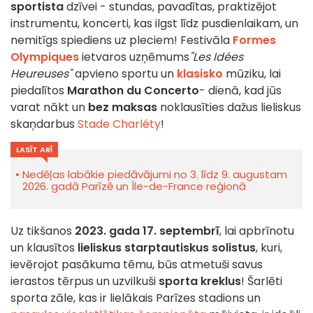
sportista
dzīvei - stundas, pavadītas, praktizējot
instrumentu, koncerti, kas ilgst līdz pusdienlaikam, un
nemitīgs spiediens uz pleciem! Festivāla
Formes
Olympiques
ietvaros uzņēmums
"Les Idées
Heureuses"
apvieno sportu un
klasisko
mūziku, lai
piedalītos
Marathon du Concerto
- dienā, kad jūs
varat nākt un
bez maksas
noklausīties dažus lieliskus
skaņdarbus
Stade Charléty
!
LASĪT ARĪ
Nedēļas labākie piedāvājumi no 3. līdz 9. augustam
2026. gadā Parīzē un Île-de-France reģionā
Uz tikšanos
2023. gada 17. septembrī
, lai apbrīnotu
un klausītos
lieliskus starptautiskus solistus
, kuri,
ievērojot pasākuma tēmu, būs atmetuši savus
ierastos tērpus un uzvilkuši
sporta kreklus
! Šarlēti
sporta zāle, kas ir lielākais Parīzes stadions un