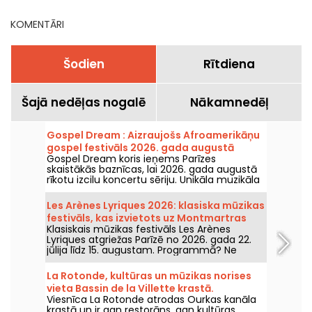
KOMENTĀRI
Šodien
Rītdiena
Šajā nedēļas nogalē
Nākamnedēļ
Gospel Dream : Aizraujošs Afroamerikāņu
gospel festivāls 2026. gada augustā
Gospel Dream koris ieņems Parīzes
Parīzē
skaistākās baznīcas, lai 2026. gada augustā
rīkotu izcilu koncertu sēriju. Unikāla muzikāla
pieredze, kas svin cerību, vienotību un
izturību, caur Afroamerikāņu baznīcas
Les Arènes Lyriques 2026: klasiska mūzikas
autentiskajiem dziedājumiem.
festivāls, kas izvietots uz Montmartras
Klasiskais mūzikas festivāls Les Arènes
kalna
Lyriques atgriežas Parīzē no 2026. gada 22.
jūlija līdz 15. augustam. Programmā? Ne
mazāk kā 16 koncerti Montmartras Arēnās —
idilliska vide, kur klausīties lielos klasikas
La Rotonde, kultūras un mūzikas norises
šedevus.
vieta Bassin de la Villette krastā.
Viesnīca La Rotonde atrodas Ourkas kanāla
krastā un ir gan restorāns, gan kultūras