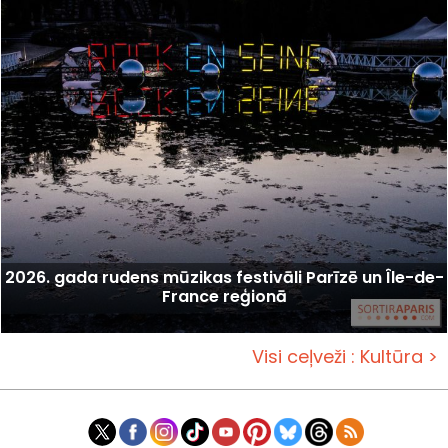
2026. gada rudens mūzikas festivāli Parīzē un Île-de-
France reģionā
Visi ceļveži : Kultūra >