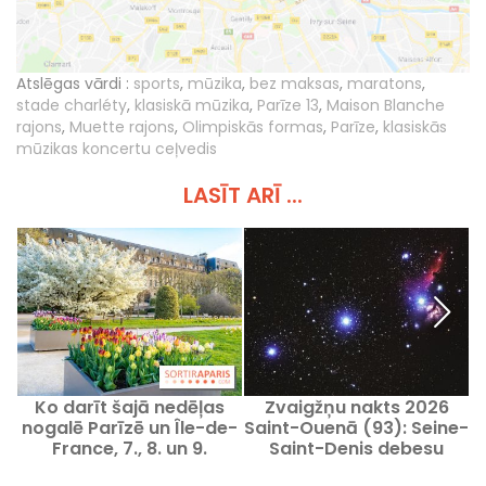
Atslēgas vārdi :
sports
,
mūzika
,
bez maksas
,
maratons
,
stade charléty
,
klasiskā mūzika
,
Parīze 13
,
Maison Blanche
rajons
,
Muette rajons
,
Olimpiskās formas
,
Parīze
,
klasiskās
mūzikas koncertu ceļvedis
LASĪT ARĪ ...
Ko darīt šajā nedēļas
Zvaigžņu nakts 2026
nogalē Parīzē un Île-de-
Saint-Ouenā (93): Seine-
France, 7., 8. un 9.
Saint-Denis debesu
augustā 2026.
vērošana