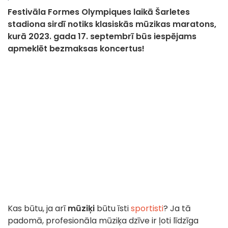
Festivāla Formes Olympiques laikā Šarletes
stadiona sirdī notiks klasiskās mūzikas maratons,
kurā 2023. gada 17. septembrī būs iespējams
apmeklēt bezmaksas koncertus!
Kas būtu, ja arī
mūziķi
būtu īsti
sportisti
? Ja tā
padomā, profesionāla mūziķa dzīve ir ļoti līdzīga