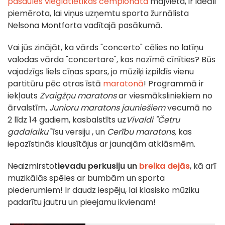
pasaules vieglatlētikas čempionāta
mājvieta, ir ideāli
piemērota, lai viņus uzņemtu sporta žurnālista
Nelsona Montforta vadītajā pasākumā.
Vai jūs zinājāt, ka vārds "concerto" cēlies no latīņu
valodas vārda "concertare", kas nozīmē cīnīties? Būs
vajadzīgs liels cīņas spars, jo mūziķi izpildīs vienu
partitūru pēc otras īstā
maratonā
! Programmā ir
iekļauts
Zvaigžņu maratons
ar viesmāksliniekiem no
ārvalstīm,
Junioru maratons jauniešiem
vecumā no
2 līdz 14 gadiem, kas
balstīts
uz
Vivaldi "
Četru
gadalaiku
"
īsu versiju
, un
Cerību maratons,
kas
iepazīstinās klausītājus ar jaunajām atklāsmēm.
Neaizmirstot
ievadu perkusiju un
breika dejās
, kā arī
muzikālās spēles ar bumbām un sporta
piederumiem! Ir daudz iespēju, lai klasisko mūziku
padarītu jautru un pieejamu ikvienam!