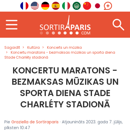
Sagaidīt
Kultūra
Koncerts un mūzika
Koncertu maratons - bezmaksas mūzikas un sporta diena
Stade Charléty stadionā
KONCERTU MARATONS -
BEZMAKSAS MŪZIKAS UN
SPORTA DIENA STADE
CHARLÉTY STADIONĀ
Pie
Graziella de Sortiraparis
· Atjaunināts 2023. gada 7. jūlijs,
plksten 10:47