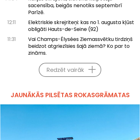
sacensība, beigās nenotiks septembrī
Parīzē.
12:11
Elektriskie skrejriteņi: kas no 1. augusta kļūst
obligāti Hauts-de-Seine (92)
11:31
Vai Champs-Élysées Ziemassvētku tirdziņš
beidzot atgriezīsies šajā ziemā? Ko par to
zināms.
Redzēt vairāk
JAUNĀKĀS PILSĒTAS ROKASGRĀMATAS