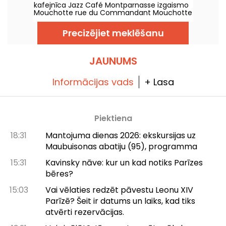
kafejnīca Jazz Café Montparnasse izgaismo
Mouchotte rue du Commandant Mouchotte
ar savām neona gaismām. Iekšpusē jūs
gaida džezs un labs ēdiens.....
Precizējiet meklēšanu
JAUNUMS
Informācijas vads
+ Lasa
Piektiena
18:31
Mantojuma dienas 2026: ekskursijas uz
Maubuisonas abatiju (95), programma
15:31
Kavinsky nāve: kur un kad notiks Parīzes
bēres?
15:03
Vai vēlaties redzēt pāvestu Leonu XIV
Parīzē? Šeit ir datums un laiks, kad tiks
atvērti rezervācijas.