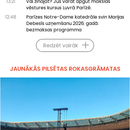
13:21
Vai zinājāt? Jūs varat apgūt mākslas
vēstures kursus Luvrā Parīzē.
12:48
Parīzes Notre-Dame katedrāle svin Marijas
Debesīs uzņemšanu 2026. gadā:
bezmaksas programma
Redzēt vairāk
JAUNĀKĀS PILSĒTAS ROKASGRĀMATAS