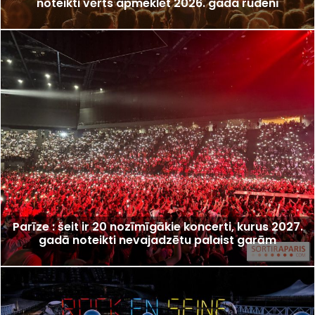
noteikti vērts apmeklēt 2026. gada rudenī
Parīze : šeit ir 20 nozīmīgākie koncerti, kurus 2027.
gadā noteikti nevajadzētu palaist garām