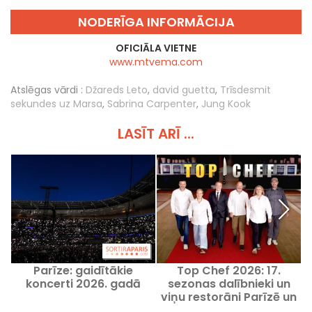
NODERĪGA INFORMĀCIJA
OFICIĀLA VIETNE
www.mtvema.com
Atslēgas vārdi :
Džareds Leto
,
david guetta
,
Trīsdesmit
sekundes uz Marsa
,
Sabrina Carpenter
,
Jung Kook
LASĪT ARĪ ...
Parīze: gaidītākie
Top Chef 2026: 17.
koncerti 2026. gadā
sezonas dalībnieki un
viņu restorāni Parīzē un
C
ārpus tās
p