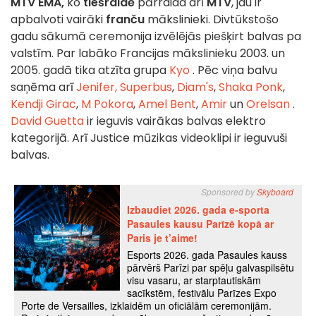
MTV EMA,
ko
tiešraidē
pārraida arī
MTV
, jau ir
apbalvoti vairāki
franču
mākslinieki. Divtūkstošo
gadu sākumā ceremonija izvēlējās piešķirt balvas pa
valstīm. Par labāko Francijas mākslinieku 2003. un
2005. gadā tika atzīta grupa
Kyo
. Pēc viņa balvu
saņēma arī
Jenifer,
Superbus
,
Diam's
,
Shaka Ponk
,
Kendji Girac
,
M Pokora
,
Amel Bent
,
Amir
un
Orelsan
.
David Guetta
ir ieguvis vairākas balvas elektro
kategorijā. Arī Justice mūzikas videoklipi ir ieguvuši
balvas.