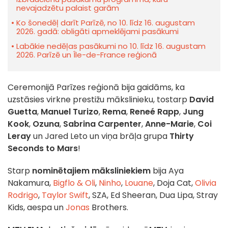
nevajadzētu palaist garām
Ko šonedēļ darīt Parīzē, no 10. līdz 16. augustam
2026. gadā: obligāti apmeklējami pasākumi
Labākie nedēļas pasākumi no 10. līdz 16. augustam
2026. Parīzē un Île-de-France reģionā
Ceremonijā Parīzes reģionā bija gaidāms, ka
uzstāsies virkne prestižu mākslinieku, tostarp
David
Guetta
,
Manuel Turizo
,
Rema
,
Reneé Rapp
,
Jung
Kook
,
Ozuna
,
Sabrina Carpenter
,
Anne-Marie
,
Coi
Leray
un Jared Leto un viņa brāļa grupa
Thirty
Seconds to Mars
!
Starp
nominētajiem māksliniekiem
bija Aya
Nakamura,
Bigflo & Oli
,
Ninho
,
Louane
, Doja Cat,
Olivia
Rodrigo
,
Taylor Swift
, SZA, Ed Sheeran, Dua Lipa, Stray
Kids, aespa un
Jonas
Brothers.