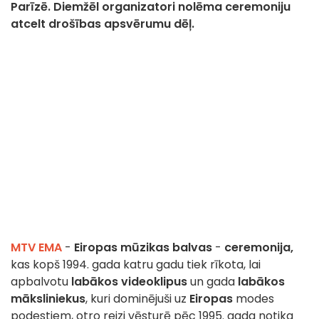
Parīzē. Diemžēl organizatori nolēma ceremoniju
atcelt drošības apsvērumu dēļ.
MTV EMA
-
Eiropas mūzikas balvas
-
ceremonija,
kas kopš 1994. gada katru gadu tiek rīkota, lai
apbalvotu
labākos videoklipus
un gada
labākos
māksliniekus
, kuri dominējuši uz
Eiropas
modes
podestiem, otro reizi vēsturē pēc 1995. gada notika