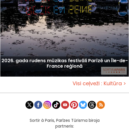
2026. gada rudens mūzikas festivāli Parīzē un Île-de-
France reģionā
Visi ceļveži : Kultūra >
Sortir à Paris, Parīzes Tūrisma biroja
partneris: