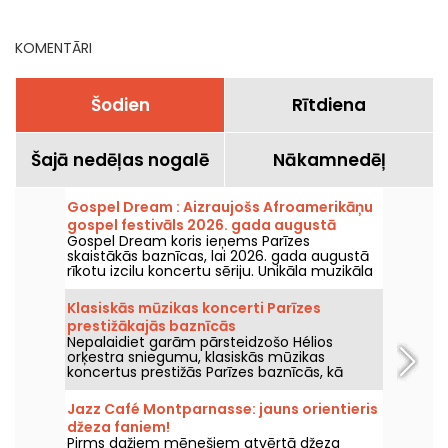
KOMENTĀRI
Šodien
Rītdiena
Šajā nedēļas nogalē
Nākamnedēļ
Gospel Dream : Aizraujošs Afroamerikāņu
gospel festivāls 2026. gada augustā
Gospel Dream koris ieņems Parīzes
Parīzē
skaistākās baznīcas, lai 2026. gada augustā
rīkotu izcilu koncertu sēriju. Unikāla muzikāla
pieredze, kas svin cerību, vienotību un
izturību, caur Afroamerikāņu baznīcas
Klasiskās mūzikas koncerti Parīzes
autentiskajiem dziedājumiem.
prestižākajās baznīcās
Nepalaidiet garām pārsteidzošo Hélios
orķestra sniegumu, klasiskās mūzikas
koncertus prestižās Parīzes baznīcās, kā
Eglise de la Madeleine, Eglise Saint Germain
des Prés un Eglise Saint Philippe du Roule līdz
Jazz Café Montparnasse: jauns orientieris
2026. gada decembrim.
džeza faniem!
Pirms dažiem mēnešiem atvērtā džeza