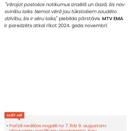
"Vērojot postošos notikumus Izraēlā un Gazā, šis nav
svinību laiks. Ņemot vērā jau tūkstošiem zaudēto
dzīvību, šis ir sēru laiks
," piebilda pārstāvis.
MTV EMA
ir paredzēts atkal rīkot 2024. gada novembrī.
LASĪT ARĪ
Parīzē nedēļas nogalē no 7. līdz 9. augustam:
izbraucienu pasākumu programma, kuru