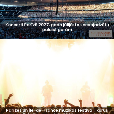
Koncerti Parīzē 2027. gada jūlijā: tos nevajadzētu
palaist garām
Parīzes un Île-de-France mūzikas festivāli, kurus