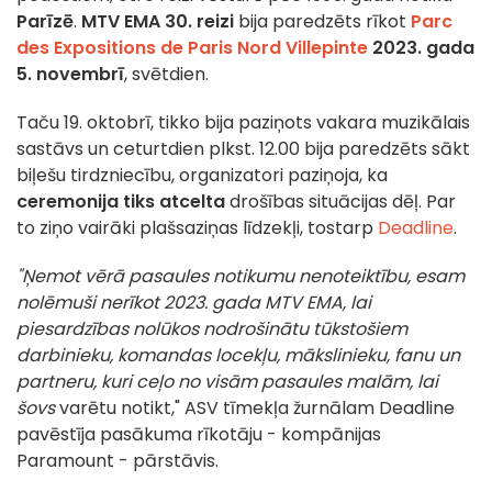
Parīzē
.
MTV EMA
30. reizi
bija paredzēts rīkot
Parc
des Expositions de Paris Nord Villepinte
2023. gada
5. novembrī
, svētdien.
Taču 19. oktobrī, tikko bija paziņots vakara muzikālais
sastāvs un ceturtdien plkst. 12.00 bija paredzēts sākt
biļešu tirdzniecību, organizatori paziņoja, ka
ceremonija tiks atcelta
drošības situācijas dēļ. Par
to ziņo vairāki plašsaziņas līdzekļi, tostarp
Deadline
.
"Ņemot vērā pasaules notikumu nenoteiktību, esam
nolēmuši nerīkot 2023. gada MTV EMA, lai
piesardzības nolūkos nodrošinātu tūkstošiem
darbinieku, komandas locekļu, mākslinieku, fanu un
partneru, kuri ceļo no visām pasaules malām, lai
šovs
varētu notikt," ASV tīmekļa žurnālam Deadline
pavēstīja pasākuma rīkotāju - kompānijas
Paramount - pārstāvis.