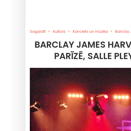
Sagaidīt
Kultūra
Koncerts un mūzika
Barclay 
BARCLAY JAMES HAR
PARĪZĒ, SALLE PL