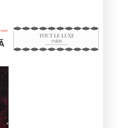
mbrī.
Ā