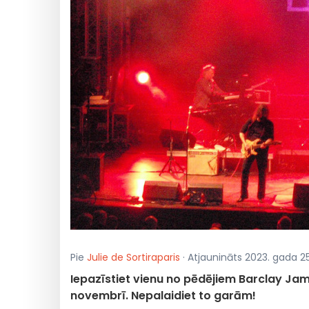
Pie
Julie de Sortiraparis
· Atjaunināts 2023. gada 25
Iepazīstiet vienu no pēdējiem Barclay Jam
novembrī. Nepalaidiet to garām!