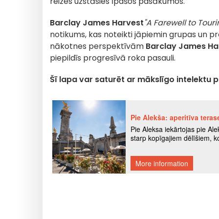
reizes uzstāsies īpašos pasākumos.
Barclay James Harvest
"A Farewell to Touri
notikums, kas noteikti jāpiemin grupas un p
nākotnes perspektīvām
Barclay James Ha
piepildīs progresīvā roka pasauli.
Šī lapa var saturēt ar mākslīgo intelektu 