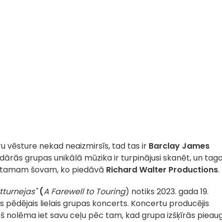
u vēsture nekad neaizmirsīs, tad tas ir
Barclay James
dārās grupas unikālā mūzika ir turpinājusi skanēt, un tag
irstamam šovam, ko piedāvā
Richard Walter Productions
.
turnejas"
(
A Farewell to Touring
) notiks 2023. gada 19.
ūs pēdējais lielais grupas koncerts. Koncertu producējis
rš nolēma iet savu ceļu pēc tam, kad grupa izšķīrās pieau