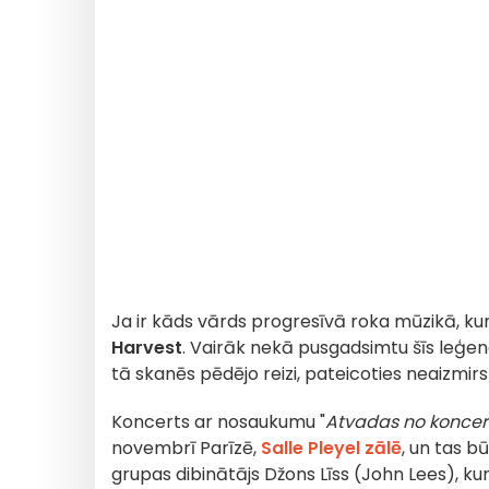
Ja ir kāds vārds progresīvā roka mūzikā, kur
Harvest
. Vairāk nekā pusgadsimtu šīs leģen
tā skanēs pēdējo reizi, pateicoties neaizm
Koncerts ar nosaukumu "
Atvadas no koncert
novembrī Parīzē,
Salle Pleyel zālē
, un tas b
grupas dibinātājs Džons Līss (John Lees), ku