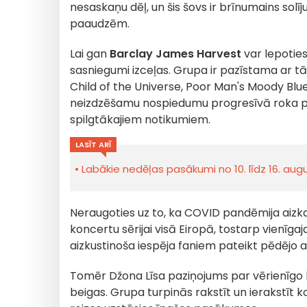
nesaskaņu dēļ, un šis šovs ir brīnumains sol
paaudzēm.
Lai gan
Barclay James Harvest
var lepoties
sasniegumi izceļas. Grupa ir pazīstama ar
Child of the Universe, Poor Man's Moody Blu
neizdzēšamu nospiedumu progresīvā roka pas
spilgtākajiem notikumiem.
LASĪT ARĪ
Labākie nedēļas pasākumi no 10. līdz 16. au
Neraugoties uz to, ka COVID pandēmija aizka
koncertu sērijai visā Eiropā, tostarp vienīga
aizkustinoša iespēja faniem pateikt pēdējo 
Tomēr Džona Līsa paziņojums par vērienīg
beigas. Grupa turpinās rakstīt un ierakstīt k