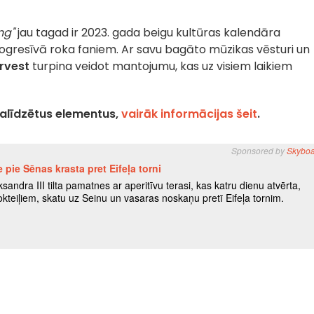
ng"
jau tagad ir 2023. gada beigu kultūras kalendāra
rogresīvā roka faniem. Ar savu bagāto mūzikas vēsturi un
rvest
turpina veidot mantojumu, kas uz visiem laikiem
palīdzētus elementus,
vairāk informācijas šeit
.