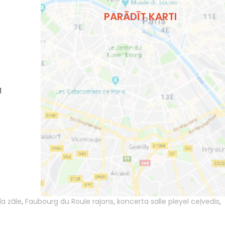
PARĀDĪT KARTI
1
la zāle
,
Faubourg du Roule rajons
,
koncerta salle pleyel ceļvedis
,