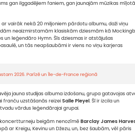
ījums gan ilggadējiem faniem, gan jaunajām mūzikas mīļotā
 ar vairāk nekā 20 miljoniem pārdotu albumu, daži viņu
 tādām neaizmirstamām klasiskām dziesmām kā Mockingbi
es un leģendāro Hymn. Šīs dziesmas ir atstājušas
aulē, un tās neapšaubāmi ir viens no viņu karjeras
gustam 2026. Parīzē un Île-de-France reģionā
vēja jauna studijas albuma izdošanu, grupa gatavojas at
jai franču uzstāšanās reizei
Salle Pleyel
. Šī ir izcila un
atvadu vārdus leģendārajai grupai.
o koncertturneju beigām nenozīmē
Barclay James Harve
opā ar Kreigu, Kevinu un Džezu, un, bez šaubām, vēl pāris