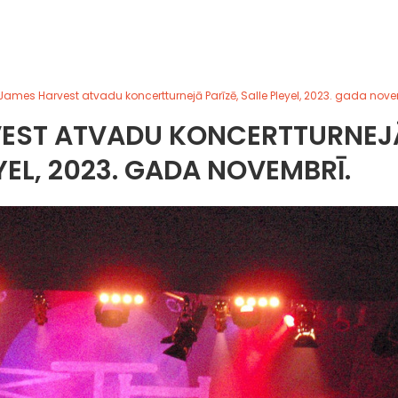
James Harvest atvadu koncertturnejā Parīzē, Salle Pleyel, 2023. gada nove
VEST ATVADU KONCERTTURNEJ
EYEL, 2023. GADA NOVEMBRĪ.