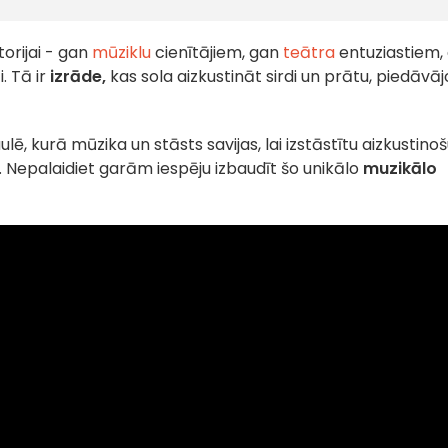
orijai - gan
mūziklu
cienītājiem, gan
teātra
entuziastiem,
. Tā ir
izrāde,
kas sola aizkustināt sirdi un prātu, piedāvāj
ulē, kurā mūzika un stāsts savijas, lai izstāstītu aizkustino
 Nepalaidiet garām iespēju izbaudīt šo unikālo
muzikālo