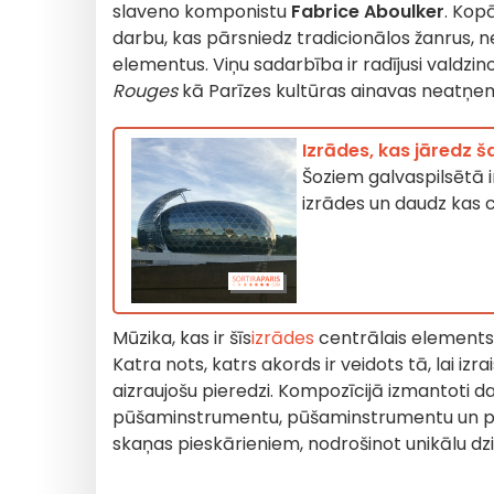
slaveno komponistu
Fabrice Aboulker
.
Kopā 
darbu, kas pārsniedz tradicionālos žanrus, 
elementus. Viņu sadarbība ir radījusi valdzin
Rouges
kā Parīzes kultūras ainavas neatņe
Izrādes, kas jāredz 
Šoziem galvaspilsētā i
izrādes un daudz kas c
Mūzika, kas ir šīs
izrādes
centrālais elements, 
Katra nots, katrs akords ir veidots tā, lai iz
aizraujošu pieredzi. Kompozīcijā izmantoti d
pūšaminstrumentu, pūšaminstrumentu un pat 
skaņas pieskārieniem, nodrošinot unikālu dz