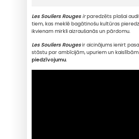
Les Souliers Rouges
ir
paredzēts plašai audit
tiem, kas meklē bagātinošu kultūras pieredzi
ikvienam mirkli aizraušanās un pārdomu.
Les Souliers Rouges
ir aicinājums ienirt pasa
stāstu par ambīcijām, upuriem un kaislībām.
piedzīvojumu
.