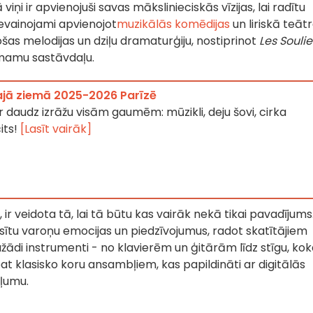
viņi ir apvienojuši savas mākslinieciskās vīzijas, lai radītu
nevainojami apvienojot
muzikālās komēdijas
un liriskā teāt
ošas melodijas un dziļu dramaturģiju, nostiprinot
Les Soulie
mamu sastāvdaļu.
šajā ziemā 2025-2026 Parīzē
r daudz izrāžu visām gaumēm: mūzikli, deju šovi, cirka
its!
[Lasīt vairāk]
ir veidota tā, lai tā būtu kas vairāk nekā tikai pavadījums
raisītu varoņu emocijas un piedzīvojumus, radot skatītājiem
ažādi instrumenti - no klavierēm un ģitārām līdz stīgu, ko
klasisko koru ansambļiem, kas papildināti ar digitālās
iļumu.