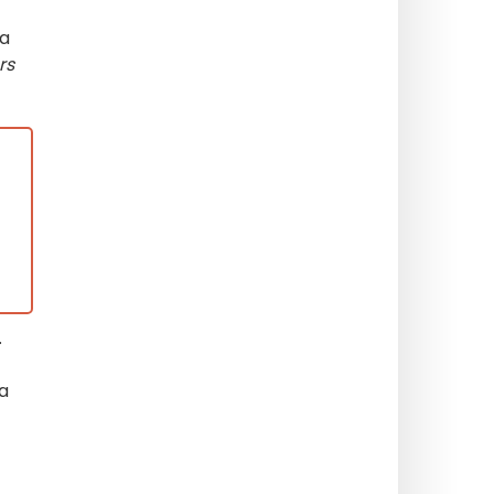
ra
rs
.
ka