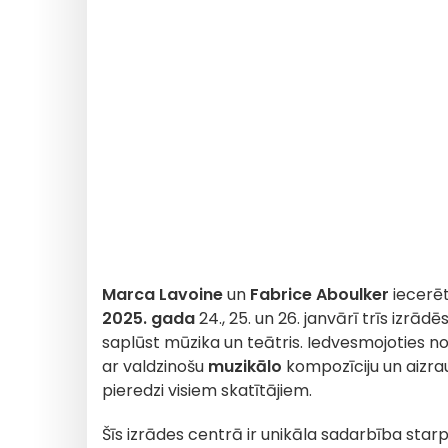
Marca Lavoine
un
Fabrice Aboulker
iecerēt
2025. gada
24., 25. un 26. janvārī trīs izrādē
saplūst mūzika un teātris. Iedvesmojoties n
ar valdzinošu
muzikālo
kompozīciju un aizra
pieredzi visiem skatītājiem.
Šīs izrādes centrā ir unikāla sadarbība star