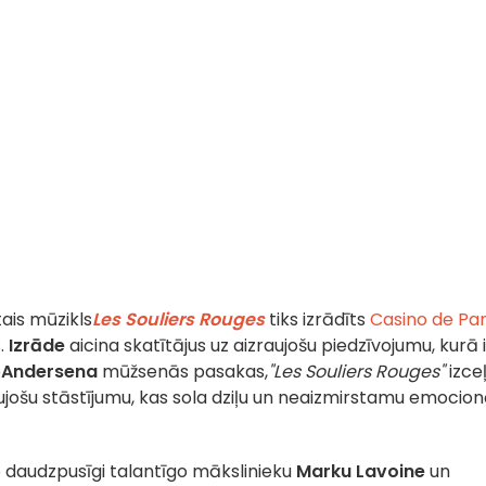
ais mūzikls
Les Souliers Rouges
tiks izrādīts
Casino de Par
s.
Izrāde
aicina skatītājus uz aizraujošu piedzīvojumu, kurā iz
o
Andersena
mūžsenās pasakas,
"Les Souliers Rouges"
izce
ujošu stāstījumu, kas sola dziļu un neaizmirstamu emocion
p daudzpusīgi talantīgo mākslinieku
Marku Lavoine
un