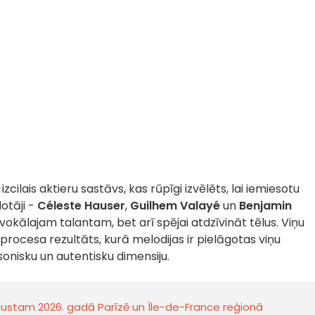
izcilais aktieru sastāvs, kas rūpīgi izvēlēts, lai iemiesotu
otāji -
Céleste Hauser
,
Guilhem Valayé
un
Benjamin
ņu vokālajam talantam, bet arī spējai atdzīvināt tēlus. Viņu
rocesa rezultāts, kurā melodijas ir pielāgotas viņu
rsonisku un autentisku dimensiju.
ugustam 2026. gadā Parīzē un Île-de-France reģionā