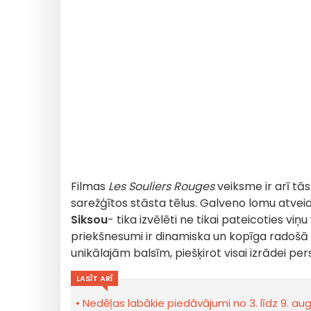
Filmas
Les Souliers Rouges
veiksme ir arī tās 
sarežģītos stāsta tēlus. Galveno lomu atveid
Siksou
- tika izvēlēti ne tikai pateicoties vi
priekšnesumi ir dinamiska un kopīga radošā p
unikālajām balsīm, piešķirot visai izrādei pe
LASĪT ARĪ
Nedēļas labākie piedāvājumi no 3. līdz 9. a