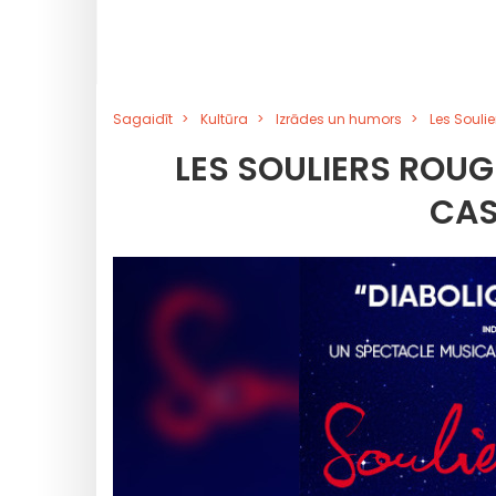
Sagaidīt
Kultūra
Izrādes un humors
Les Souli
LES SOULIERS ROUG
CAS