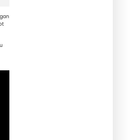
 gan
ot
šu