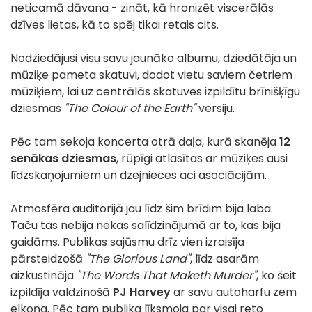
neticamā dāvana - zināt, kā hronizēt viscerālās
dzīves lietas, kā to spēj tikai retais cits.
Nodziedājusi visu savu jaunāko albumu, dziedātāja un
mūziķe pameta skatuvi, dodot vietu saviem četriem
mūziķiem, lai uz centrālās skatuves izpildītu brīnišķīgu
dziesmas
"The Colour of the Earth"
versiju.
Pēc tam sekoja koncerta otrā daļa, kurā skanēja
12
senākas dziesmas
, rūpīgi atlasītas ar mūziķes ausi
līdzskaņojumiem un dzejnieces aci asociācijām.
Atmosfēra auditorijā jau līdz šim brīdim bija laba.
Taču tas nebija nekas salīdzinājumā ar to, kas bija
gaidāms. Publikas sajūsmu drīz vien izraisīja
pārsteidzošā
"The Glorious Land"
, līdz asarām
aizkustināja
"The Words That Maketh Murder"
, ko šeit
izpildīja valdzinošā
PJ Harvey
ar savu autoharfu zem
elkoņa. Pēc tam publika līksmoja par visai reto