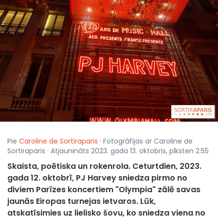
Pie
Caroline de Sortiraparis
· Fotogrāfijas ar Caroline de
Sortiraparis · Atjaunināts 2023. gada 13. oktobris, plksten 2:55
Skaista, poētiska un rokenrola. Ceturtdien, 2023.
gada 12. oktobrī, PJ Harvey sniedza pirmo no
diviem Parīzes koncertiem "Olympia" zālē savas
jaunās Eiropas turnejas ietvaros. Lūk,
atskatīsimies uz lielisko šovu, ko sniedza viena no