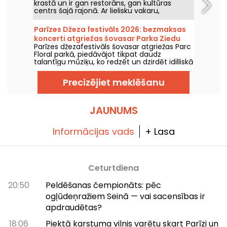
krastā un ir gan restorāns, gan kultūras
centrs šajā rajonā. Ar lielisku vakaru,
brīvdabas pasākumu un citu saviesīgu
pasākumu programmu tā ir viena no
Parīzes Džeza festivāls 2026: bezmaksas
vietām, ko apmeklēt Bassin de la Villette
koncerti atgriežas šovasar Parka Ziedu
krastā.
Parīzes džezafestivāls šovasar atgriežas Parc
dārzā, programma
Floral parkā, piedāvājot tikpat daudz
talantīgu mūziķu, ko redzēt un dzirdēt idilliskā
lauku atmosfērā. Šeit ir bezmaksas koncertu
programma, ko iepazīt no 24. jūnija līdz 6.
Precizējiet meklēšanu
septembrim 2026. gadā!
JAUNUMS
Informācijas vads
+ Lasa
Ceturtdiena
20:50
Peldēšanas čempionāts: pēc
ogļūdeņražiem Seinā — vai sacensības ir
apdraudētas?
18:06
Piektā karstuma vilnis varētu skart Parīzi un