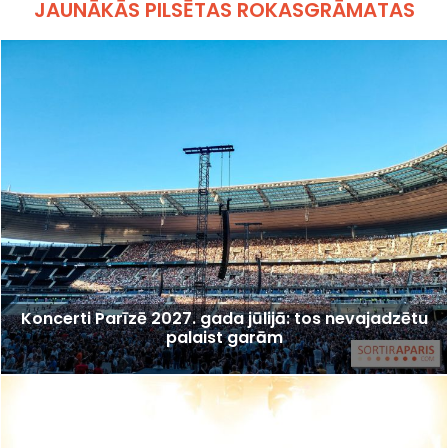
JAUNĀKĀS PILSĒTAS ROKASGRĀMATAS
Koncerti Parīzē 2027. gada jūlijā: tos nevajadzētu
palaist garām