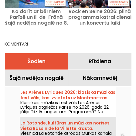
Ko darīt ar bērniem
Rock en Seine 2026: pilnā
Parīzē un Il-de-Frānā
programma katrai dienai
g
šajā nedēļas nogalē no 8.
un koncertu laiki
līdz 9. augustam 2026.
gadā?
KOMENTĀRI
Šodien
Rītdiena
Šajā nedēļas nogalē
Nākamnedēļ
Les Arènes Lyriques 2026: klasiska mūzikas
festivāls, kas izvietots uz Montmartras
Klasiskais mūzikas festivāls Les Arènes
kalna
Lyriques atgriežas Parīzē no 2026. gada 22.
jūlija līdz 15. augustam. Programmā? Ne
mazāk kā 16 koncerti Montmartras Arēnās —
idilliska vide, kur klausīties lielos klasikas
La Rotonde, kultūras un mūzikas norises
šedevus.
vieta Bassin de la Villette krastā.
Viesnīca La Rotonde atrodas Ourkas kanāla