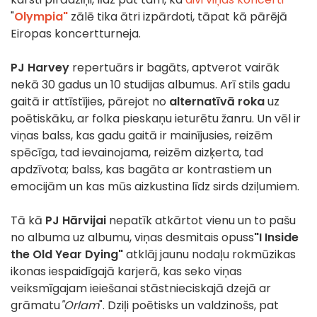
"
Olympia"
zālē tika ātri izpārdoti, tāpat kā pārējā
Eiropas koncertturneja.
PJ Harvey
repertuārs ir bagāts, aptverot vairāk
nekā 30 gadus un 10 studijas albumus. Arī stils gadu
gaitā ir attīstījies, pārejot no
alternatīvā roka
uz
poētiskāku, ar folka pieskaņu ieturētu žanru. Un vēl ir
viņas balss, kas gadu gaitā ir mainījusies, reizēm
spēcīga, tad ievainojama, reizēm aizķerta, tad
apdzīvota; balss, kas bagāta ar kontrastiem un
emocijām un kas mūs aizkustina līdz sirds dziļumiem.
Tā kā
PJ Hārvijai
nepatīk atkārtot vienu un to pašu
no albuma uz albumu, viņas desmitais opuss
"I Inside
the Old Year Dying"
atklāj jaunu nodaļu rokmūzikas
ikonas iespaidīgajā karjerā, kas seko viņas
veiksmīgajam ieiešanai stāstnieciskajā dzejā ar
grāmatu
"Orlam
". Dziļi poētisks un valdzinošs, pat