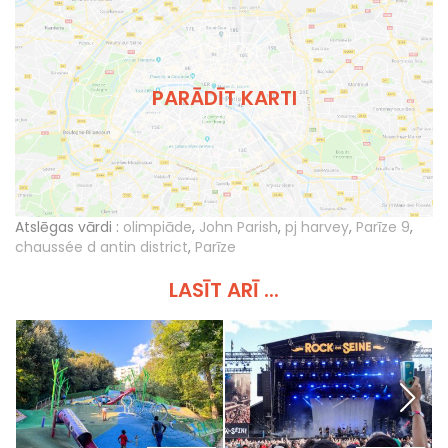
PARĀDĪT KARTI
Atslēgas vārdi :
olimpiāde
,
John Parish
,
pj harvey
,
Parīze 9
,
chaussée d antin district
,
Parīze
LASĪT ARĪ ...