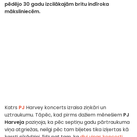
pēdējo 30 gadu izcilākajām britu indīroka
māksliniecēm.
Katrs
PJ
Harvey koncerts izraisa ziņkāri un
uztraukumu. Tāpēc, kad pirms dažiem mēnešiem
PJ
Harveja
paziņoja, ka pēc septiņu gadu pārtraukuma
viņa atgriežas, neilgi pēc tam biļetes tika izķertas kā
karsti pīrādziņi, līdz pat tam, ka
divi viņas koncerti