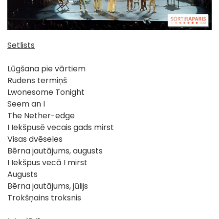
Setlists
Lūgšana pie vārtiem
Rudens termiņš
Lwonesome Tonight
Seem an I
The Nether-edge
I Iekšpusē vecais gads mirst
Visas dvēseles
Bērna jautājums, augusts
I Iekšpus vecā I mirst
Augusts
Bērna jautājums, jūlijs
Trokšņains troksnis