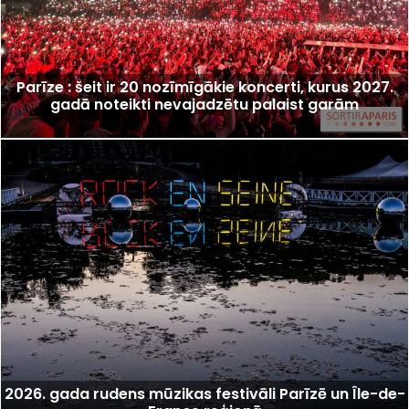
Parīze : šeit ir 20 nozīmīgākie koncerti, kurus 2027.
gadā noteikti nevajadzētu palaist garām
2026. gada rudens mūzikas festivāli Parīzē un Île-de-