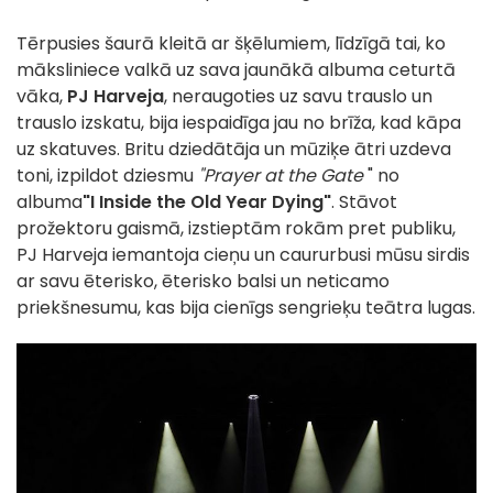
Tērpusies šaurā kleitā ar šķēlumiem, līdzīgā tai, ko
māksliniece valkā uz sava jaunākā albuma ceturtā
vāka,
PJ Harveja
, neraugoties uz savu trauslo un
trauslo izskatu, bija iespaidīga jau no brīža, kad kāpa
uz skatuves. Britu dziedātāja un mūziķe ātri uzdeva
toni, izpildot dziesmu
"Prayer at the Gate
" no
albuma
"I Inside the Old Year Dying"
. Stāvot
prožektoru gaismā, izstieptām rokām pret publiku,
PJ Harveja iemantoja cieņu un caururbusi mūsu sirdis
ar savu ēterisko, ēterisko balsi un neticamo
priekšnesumu, kas bija cienīgs sengrieķu teātra lugas.