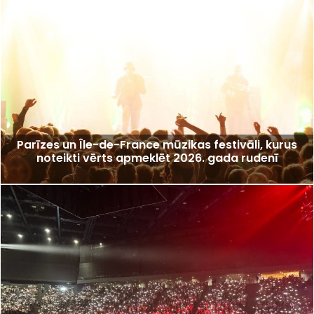
Parīzes un Île-de-France mūzikas festivāli, kurus
noteikti vērts apmeklēt 2026. gada rudenī