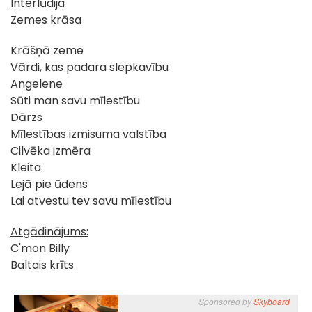
Interlūdija
Zemes krāsa
Krāšņā zeme
Vārdi, kas padara slepkavību
Angelene
Sūti man savu mīlestību
Dārzs
Mīlestības izmisuma valstība
Cilvēka izmēra
Kleita
Lejā pie ūdens
Lai atvestu tev savu mīlestību
Atgādinājums:
C'mon Billy
Baltais krīts