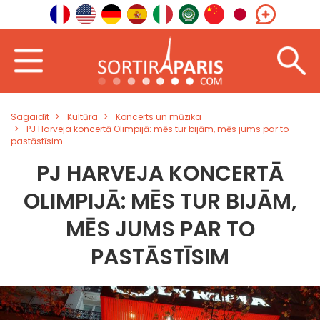
Sagaidīt
Kultūra
Koncerts un mūzika
PJ Harveja koncertā Olimpijā: mēs tur bijām, mēs jums par to
pastāstīsim
PJ HARVEJA KONCERTĀ
OLIMPIJĀ: MĒS TUR BIJĀM,
MĒS JUMS PAR TO
PASTĀSTĪSIM