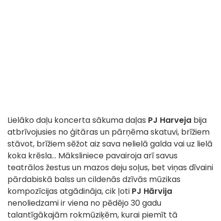
Lielāko daļu koncerta sākuma daļas
PJ Harveja
bija
atbrīvojusies no ģitāras un pārņēma skatuvi, brīžiem
stāvot, brīžiem sēžot aiz sava nelielā galda vai uz lielā
koka krēsla... Māksliniece pavairoja arī savus
teatrālos žestus un mazos deju soļus, bet viņas dīvaini
pārdabiskā balss un cildenās dzīvās mūzikas
kompozīcijas atgādināja, cik ļoti
PJ Hārvija
nenoliedzami ir viena no pēdējo 30 gadu
talantīgākajām rokmūziķēm, kurai piemīt tā