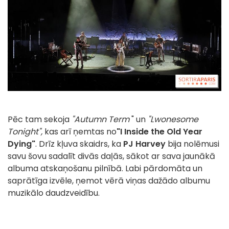
Pēc tam sekoja
"Autumn Term
" un
"Lwonesome
Tonight",
kas arī ņemtas no
"I Inside the Old Year
Dying"
. Drīz kļuva skaidrs, ka
PJ Harvey
bija nolēmusi
savu šovu sadalīt divās daļās, sākot ar sava jaunākā
albuma atskaņošanu pilnībā. Labi pārdomāta un
saprātīga izvēle, ņemot vērā viņas dažādo albumu
muzikālo daudzveidību.