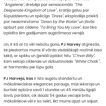
"Angelene"
, drebēja par sensacionālo
"The
Desperate Kingdom of Love"
, kratīja galvu par
šūpuļdziesmu un spēcīgo
"Dress"
, eksplodēja priekā
par neaizmirstamo
"Down by the Water"
un ļāvās
apburt par cildeno
"To Bring You My Love", kas
tika
izpildīta šim gadījumam augstlīmeņa versijā.
Un, it kā ar to vēl nebūtu gana,
PJ Harvey
atgriezās,
lai pieskartos mums šī vārda visdziļākajā nozīmē bisa
laikā, ar spēku un ģeniāli izpildot hitu
"C'mon Billy"
,
kam sekoja cildenais un aizkustinošais
"White Chalk
",
ar harmoniku pie lūpu gala.
PJ Harveja, kas
ir īsts augstu standartu un
mākslinieciskas elegances paraugs, mūs iekaroja un
burtiski apbūra savā 1 stundas un 45 minūšu ilgajā
šovā, parādot, cik daudz 54 gadus vecajai britu
māksliniecei vēl ir ko teikt, likt mums izjust un sajust.