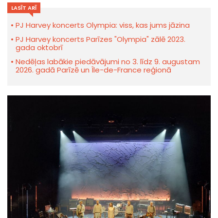
LASĪT ARĪ
PJ Harvey koncerts Olympia: viss, kas jums jāzina
PJ Harvey koncerts Parīzes "Olympia" zālē 2023.
gada oktobrī
Nedēļas labākie piedāvājumi no 3. līdz 9. augustam
2026. gadā Parīzē un Île-de-France reģionā