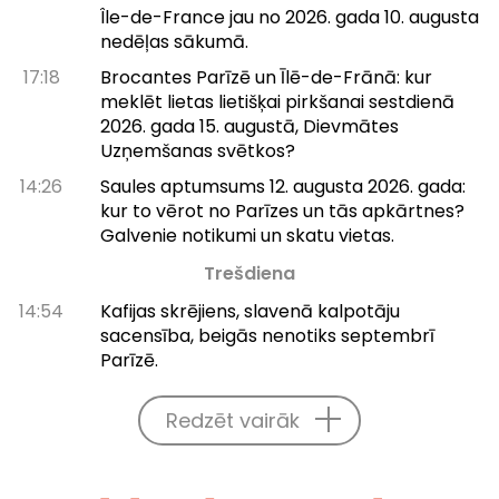
Île-de-France jau no 2026. gada 10. augusta
nedēļas sākumā.
17:18
Brocantes Parīzē un Īlē-de-Frānā: kur
meklēt lietas lietišķai pirkšanai sestdienā
2026. gada 15. augustā, Dievmātes
Uzņemšanas svētkos?
14:26
Saules aptumsums 12. augusta 2026. gada:
kur to vērot no Parīzes un tās apkārtnes?
Galvenie notikumi un skatu vietas.
Trešdiena
14:54
Kafijas skrējiens, slavenā kalpotāju
sacensība, beigās nenotiks septembrī
Parīzē.
Redzēt vairāk