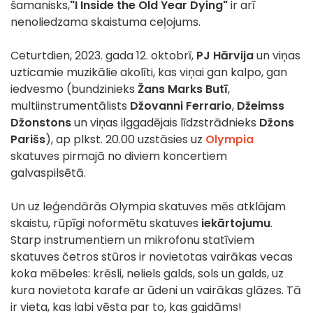
šamanisks,
"I Inside the Old Year Dying"
ir arī
nenoliedzama skaistuma ceļojums.
Ceturtdien, 2023. gada 12. oktobrī,
PJ Hārvija
un viņas
uzticamie muzikālie akolīti, kas viņai gan kalpo, gan
iedvesmo (bundzinieks
Žans Marks Butī
,
multiinstrumentālists
Džovanni Ferrario
,
Džeimss
Džonstons
un viņas ilggadējais līdzstrādnieks
Džons
Parišs
), ap plkst. 20.00 uzstāsies uz
Olympia
skatuves pirmajā no diviem koncertiem
galvaspilsētā.
Un uz leģendārās Olympia skatuves mēs atklājam
skaistu, rūpīgi noformētu skatuves
iekārtojumu
.
Starp instrumentiem un mikrofonu statīviem
skatuves četros stūros ir novietotas vairākas vecas
koka mēbeles: krēsli, neliels galds, sols un galds, uz
kura novietota karafe ar ūdeni un vairākas glāzes. Tā
ir vieta, kas labi vēsta par to, kas gaidāms!