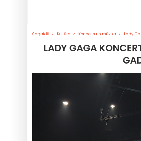
Sagaidīt
Kultūra
Koncerts un mūzika
Lady Gag
LADY GAGA KONCERT
GAD