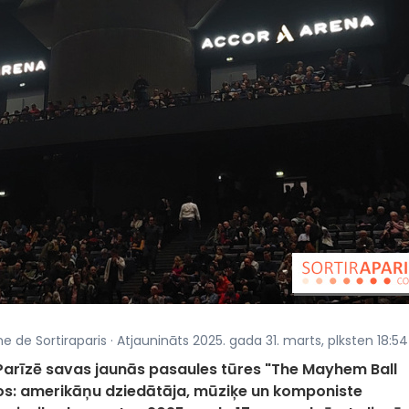
ne de Sortiraparis · Atjaunināts 2025. gada 31. marts, plksten 18:54
 Parīzē savas jaunās pasaules tūres "The Mayhem Ball
ros: amerikāņu dziedātāja, mūziķe un komponiste