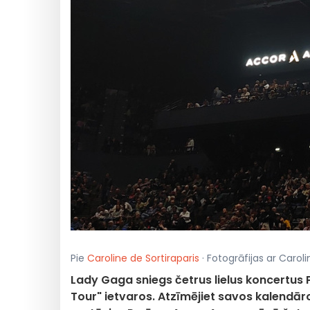
Pie
Caroline de Sortiraparis
· Fotogrāfijas ar Caroli
Lady Gaga sniegs četrus lielus koncertus
Tour" ietvaros. Atzīmējiet savos kalendā