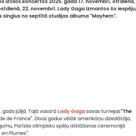
 izcilos koncertos 2025. gada 17. novembrī, otrdienā, 
stdienā, 22. novembrī. Lady Gaga izmantos šo iespēju, 
 singlus no septītā studijas albuma "Mayhem".
 gada jūlijā. Tajā vasarā
Lady Gaga
savas turnejas
"The
ade de France". Divus gadus vēlāk amerikāņu dziedātāja,
gumu, Parīzes olimpisko spēļu atklāšanas ceremonijā
 en Plumes"
.