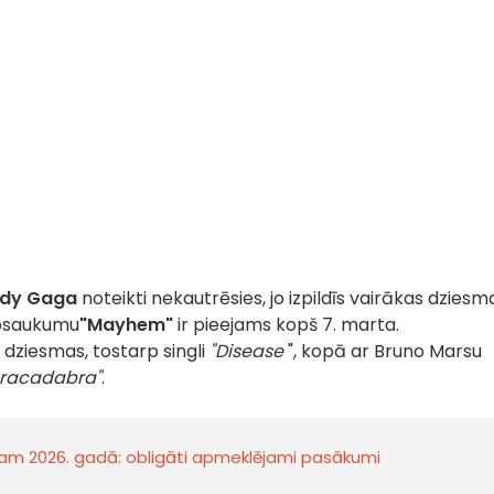
dy Gaga
noteikti nekautrēsies, jo izpildīs vairākas dziesm
nosaukumu
"Mayhem"
ir pieejams kopš 7. marta.
4 dziesmas, tostarp singli
"Disease
", kopā ar Bruno Marsu
racadabra"
.
ustam 2026. gadā: obligāti apmeklējami pasākumi