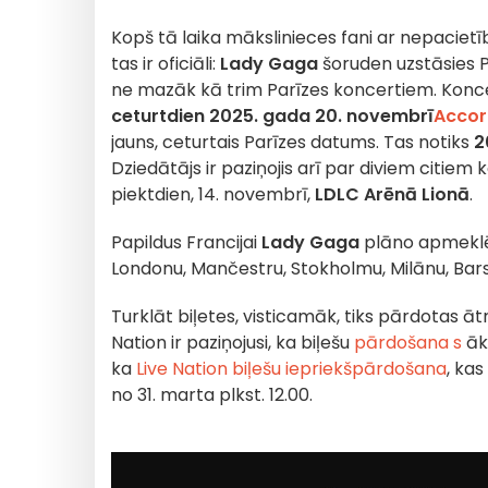
Kopš tā laika mākslinieces fani ar nepacietī
tas ir oficiāli:
Lady Gaga
šoruden uzstāsies P
ne mazāk kā trim Parīzes koncertiem. Konce
ceturtdien 2025. gada 20. novembrī
Accor
jauns, ceturtais Parīzes datums. Tas notiks
2
Dziedātājs ir paziņojis arī par diviem citiem
piektdien, 14. novembrī,
LDLC Arēnā Lionā
.
Papildus Francijai
Lady Gaga
plāno apmeklēt
Londonu, Mančestru, Stokholmu, Milānu, Bars
Turklāt biļetes, visticamāk, tiks pārdotas ā
Nation ir paziņojusi, ka biļešu
pārdošana s
āks
ka
Live Nation biļešu iepriekšpārdošana
, ka
no 31. marta plkst. 12.00.