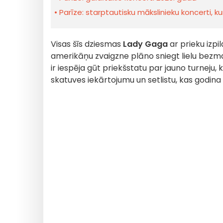
Parīze: starptautisku mākslinieku koncerti, k
Visas šīs dziesmas
Lady Gaga
ar prieku izpi
amerikāņu zvaigzne plāno sniegt lielu bezmak
ir iespēja gūt priekšstatu par jauno turneju,
skatuves iekārtojumu un setlistu, kas godina 