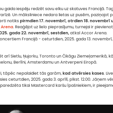
bu gaida iespēju redzēt savu elku uz skatuves Francijā. Ta
arīzē. Un māksliniece nedara lietas uz pusēm, paziņojot 
rti notiks
pirmdien 17. novembrī, otrdien 18. novembrī 
 Arena
. Reaģējot uz lielo pieprasījumu, turnejai ir pievieno
025. gada 22. novembrī, sestdien,
atkal Accor Arena.
 koncertiem Francijā - ceturtdien, 2025. gada 13. novembrī,
 arī Sietlu, Ņujorku, Toronto un Čikāgu Ziemeļamerikā, kā
elonu, Berlīni, Amsterdamu un Antverpeni Eiropā.
tri, tāpēc nepalaidiet tās garām,
kad atvērsies kases
. Live
ies ceturtdien, 2025. gada 3. aprīlī, plkst. 12.00. Jāņem vē
s paredzēta tikai Mastercard karšu īpašniekiem, ir pieejam