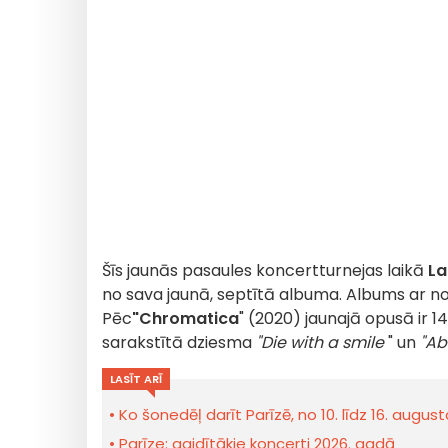
Šīs jaunās pasaules koncertturnejas laikā
La
no sava jaunā, septītā albuma. Albums ar 
Pēc
"Chromatica
" (2020) jaunajā opusā ir 1
sarakstītā dziesma
"Die with a smile
" un
"Ab
LASĪT ARĪ
Ko šonedēļ darīt Parīzē, no 10. līdz 16. aug
Parīze: gaidītākie koncerti 2026. gadā