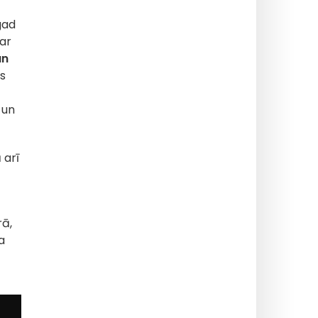
gad
par
un
ts
 un
 arī
rā,
a