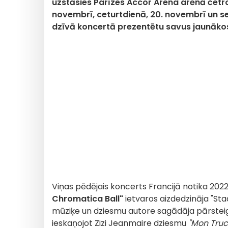
uzstāsies Parīzes Accor Arena arēnā četros
novembrī, ceturtdienā, 20. novembrī un se
dzīvā koncertā prezentētu savus jaunākos
Viņas pēdējais koncerts Francijā notika 2022.
Chromatica Ball"
ietvaros aizdedzināja "St
mūziķe un dziesmu autore sagādāja pārstei
ieskaņojot Zizi Jeanmaire dziesmu
"Mon Truc