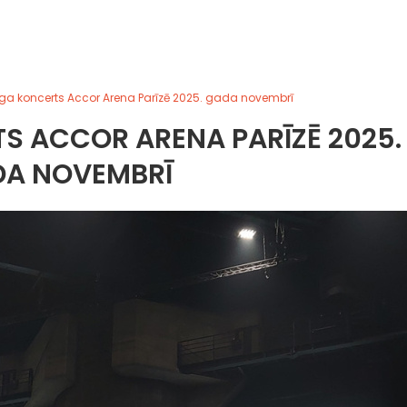
a koncerts Accor Arena Parīzē 2025. gada novembrī
S ACCOR ARENA PARĪZĒ 2025.
A NOVEMBRĪ