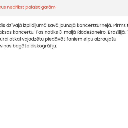
urus nedrīkst palaist garām
ldīs dzīvajā izpildījumā savā jaunajā koncertturnejā. Pirms
sas koncertu. Tas notiks 3. maijā Riodežaneiro, Brazīlijā.
 kurai atkal vajadzētu piedāvāt faniem elpu aizraujošu
viņas bagāto diskogrāfiju.