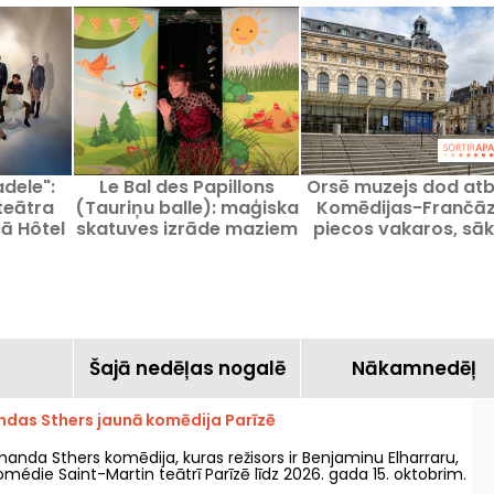
adele":
Le Bal des Papillons
Orsē muzejs dod atbi
teātra
(Tauriņu balle): maģiska
Komēdijas-Frančāz
cā Hôtel
skatuves izrāde maziem
piecos vakaros, sā
sdorff
bērniem Parīzes teātrī
no 2026. gada oktob
s
Bo Saint-Martin.
a
Šajā nedēļas nogalē
Nākamnedēļ
das Sthers jaunā komēdija Parīzē
manda Sthers komēdija, kuras režisors ir Benjaminu Elharraru,
édie Saint-Martin teātrī Parīzē līdz 2026. gada 15. oktobrim.