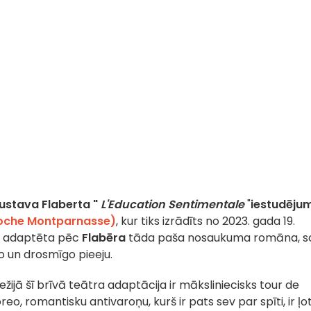
ustava Flaberta "
L'Education Sentimentale
"
iestudēju
Poche Montparnasse)
, kur tiks izrādīts no 2023. gada 19.
as adaptēta pēc
Flabēra
tāda paša nosaukuma romāna, s
ko un drosmīgo pieeju.
ežijā šī brīvā teātra adaptācija ir māksliniecisks tour de
eo, romantisku antivaroņu, kurš ir pats sev par spīti, ir ļot