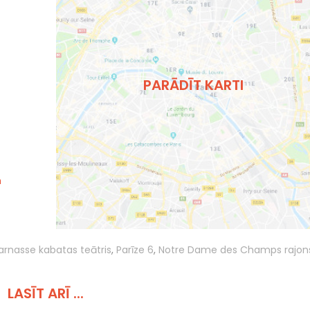
PARĀDĪT KARTI
m
rnasse kabatas teātris
,
Parīze 6
,
Notre Dame des Champs rajon
LASĪT ARĪ ...