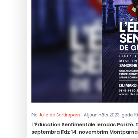
Pie
Julie de Sortiraparis
· Atjaunināts 2023. gada 19
L'Éducation Sentimentale ierodas Parīzē. D
septembra līdz 14. novembrim Montparna