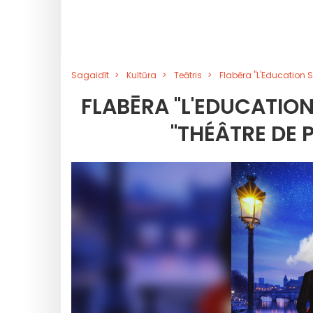
Sagaidīt
Kultūra
Teātris
Flabēra "L'Education 
FLABĒRA "L'EDUCATION
"THÉÂTRE DE