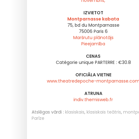
novembris,
IZVIETOT
Montparnasse kabata
75, bd du Montparnasse
75006
Paris 6
Maršrutu plānotājs
Pieejamība
CENAS
Catégorie unique PARTERRE : €30.8
OFICIĀLA VIETNE
www.theatredepoche-montparnasse.co
ATRUNA
indiv.themisweb.fr
Atslēgas vārdi :
klasiskais
,
klasiskais teātris
,
montpa
Parīze