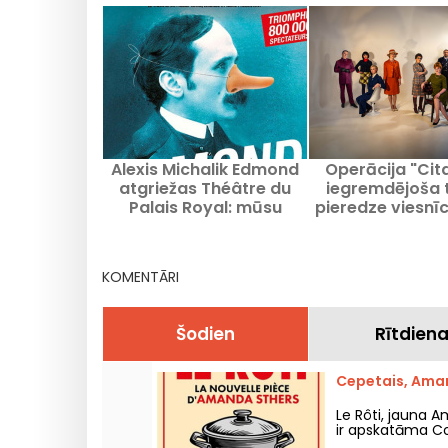
Alexis Michalik Edmond
Operācija "Cit
atgriežas Théâtre du
iegremdējoša 
Palais Royal: mūsu
pieredze viesnī
pārskats
Kergorlay-Lang
pagarināt
KOMENTĀRI
Šodien
Rītdien
Cepetais, Aman
Le Rôti, jauna A
ir apskatāma Com