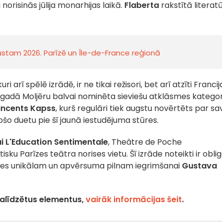
norisinās jūlija monarhijas laikā.
Flaberta
rakstītā literat
gustam 2026. Parīzē un Île-de-France reģionā
 kuri arī spēlē izrādē, ir ne tikai režisori, bet arī atzīti Francij
. gadā Moljēru balvai nominēta sieviešu atklāsmes kategor
Vincents
Kapss
, kurš regulāri tiek augstu novērtēts par sa
ošo duetu pie šī jaunā iestudējuma stūres.
i L'Education Sentimentale
, Theâtre de Poche
sku Parīzes teātra norises vietu. Šī izrāde noteikti ir oblig
ties unikālam un apvērsuma pilnam iegrimšanai
Gustava
palīdzētus elementus,
vairāk informācijas šeit
.