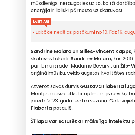
mūsdienīgs, neraugoties uz to, ka tā darbība 
enerģija ir lieliski pārnesta uz skatuves!
LASĪT ARĪ
Labākie nedēļas pasākumi no 10. līdz 16. au
Sandrine
Molaro
un
Gilles-Vincent
Kapps
,
skatuves talanti.
Sandrine
Molaro
, kas 2016
par lomu izrādē "Madame Bovary", un
Žils-
oriģinālmūziku, veido augstas kvalitātes rad
Atverot savas durvis
Gustava Flaberta luga
Montparnasse atkal ir apliecinājis sevi kā būti
jāredz 2023. gada teātra sezonā. Gatavojie
Flaberta
pasaulē.
Šī lapa var saturēt ar mākslīgo intelektu 