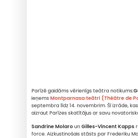
Parīzē gaidāms vērienīgs teātra notikums:
G
ieņems
Montparnasa teātri (Théâtre de 
septembra līdz 14. novembrim. Šī izrāde, k
aizraut Parīzes skatītājus ar savu novatoris
Sandrine Molaro
un
Gilles-Vincent Kapps
r
force. Aizkustinošais stāsts par Frederiku Mor