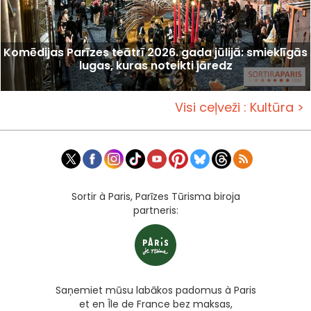
Komēdijas Parīzes teātrī 2026. gada jūlijā: smieklīgās
lugas, kuras noteikti jāredz
Visi ceļveži : Kultūra >
Sortir à Paris, Parīzes Tūrisma biroja
partneris:
Saņemiet mūsu labākos padomus à Paris
et en Île de France bez maksas,