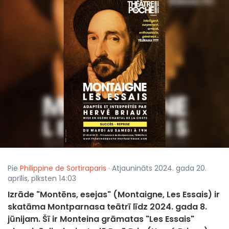
Pie
Philippine de Sortiraparis
· Atjaunināts 2024. gada 20.
aprīlis, plksten 14:03
Izrāde "Montēns, esejas" (Montaigne, Les Essais) ir
skatāma Montparnasa teātrī līdz 2024. gada 8.
jūnijam. Šī ir Monteina grāmatas "Les Essais"