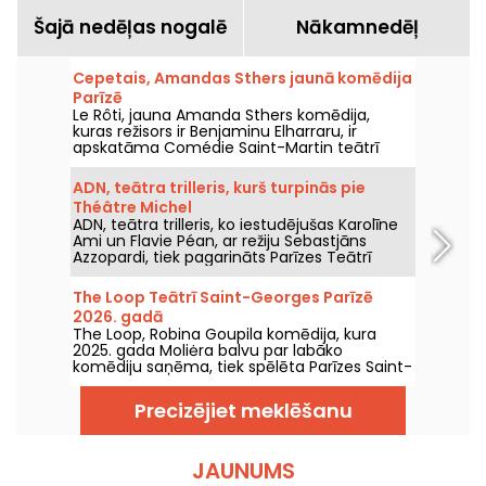
Šajā nedēļas nogalē
Nākamnedēļ
Cepetais, Amandas Sthers jaunā komēdija
Parīzē
Le Rôti, jauna Amanda Sthers komēdija,
kuras režisors ir Benjaminu Elharraru, ir
apskatāma Comédie Saint-Martin teātrī
Parīzē līdz 2026. gada 15. oktobrim.
ADN, teātra trilleris, kurš turpinās pie
Théâtre Michel
ADN, teātra trilleris, ko iestudējušas Karolīne
Ami un Flavie Péan, ar režiju Sebastjāns
Azzopardi, tiek pagarināts Parīzes Teātrī
Michel līdz 2026. gada 31. decembrim. Mūsu
apskats.
The Loop Teātrī Saint-Georges Parīzē
2026. gadā
The Loop, Robina Goupila komēdija, kura
2025. gada Moliėra balvu par labāko
komēdiju saņēma, tiek spēlēta Parīzes Saint-
Georges teātrī līdz 2026. gada 15.
novembrim.
Precizējiet meklēšanu
JAUNUMS