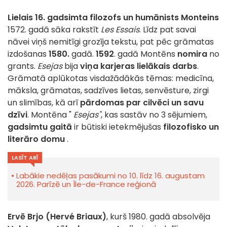
Lielais 16. gadsimta filozofs un humānists
Monteins
1572. gadā sāka rakstīt
Les Essais
. Līdz pat savai
nāvei viņš nemitīgi grozīja tekstu, pat pēc grāmatas
izdošanas
1580.
gadā.
1592
. gadā Montēns
nomira
no
grants.
Esejas
bija
viņa karjeras lielākais darbs
.
Grāmatā aplūkotas visdažādākās tēmas: medicīna,
māksla, grāmatas, sadzīves lietas, senvēsture, zirgi
un slimības, kā arī
pārdomas par cilvēci un savu
dzīvi
. Montēna "
Esejas"
, kas sastāv no 3 sējumiem,
gadsimtu gaitā
ir būtiski ietekmējušas
filozofisko un
literāro domu
.
LASĪT ARĪ
Labākie nedēļas pasākumi no 10. līdz 16. augustam
2026. Parīzē un Île-de-France reģionā
Ervē Brjo (Hervé Briaux)
, kurš 1980. gadā absolvēja