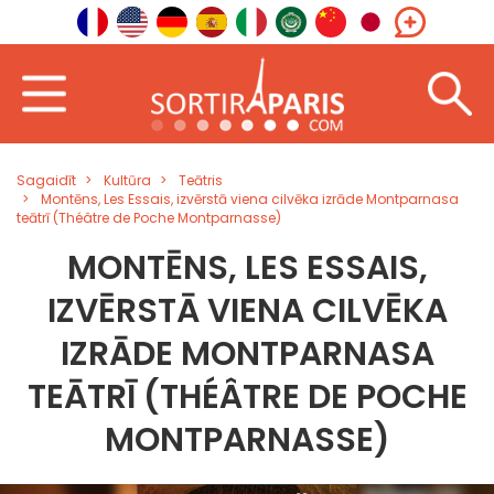
Sagaidīt
Kultūra
Teātris
Montēns, Les Essais, izvērstā viena cilvēka izrāde Montparnasa
teātrī (Théâtre de Poche Montparnasse)
MONTĒNS, LES ESSAIS,
IZVĒRSTĀ VIENA CILVĒKA
IZRĀDE MONTPARNASA
TEĀTRĪ (THÉÂTRE DE POCHE
MONTPARNASSE)