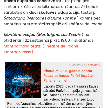
Valsts augstāko konservatoriju
, ir piedalījies
simtiem izrāžu visos laikmetos un žanros. Aktieris ir
sarakstījis arī
duci skatuves adaptāciju
, tostarp
Šatobriāna "Mémoires d'Outre Tombe
", ko viņš pēc
Montēna interpretācijas spēlē arī Théâtre de Poche.
Montēna esejas (Montaigne, Les Essais
) no
otrdienas līdz sestdienai plkst. 19.00 ir skatāmas
Montparnasa teātrī (Théâtre de Poche
Montparnasse)
.