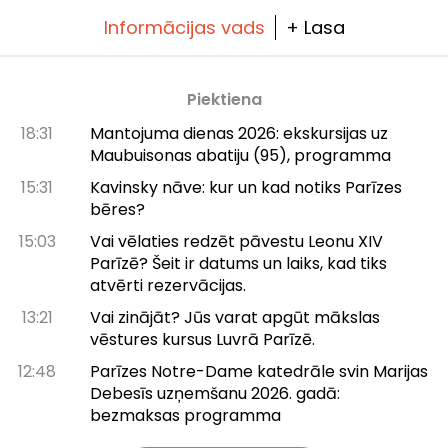
Informācijas vads
+ Lasa
Piektiena
18:31
Mantojuma dienas 2026: ekskursijas uz
Maubuisonas abatiju (95), programma
15:31
Kavinsky nāve: kur un kad notiks Parīzes
bēres?
15:03
Vai vēlaties redzēt pāvestu Leonu XIV
Parīzē? Šeit ir datums un laiks, kad tiks
atvērti rezervācijas.
13:21
Vai zinājāt? Jūs varat apgūt mākslas
vēstures kursus Luvrā Parīzē.
12:48
Parīzes Notre-Dame katedrāle svin Marijas
Debesīs uzņemšanu 2026. gadā:
bezmaksas programma