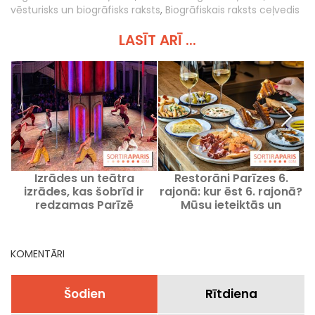
vēsturisks un biogrāfisks raksts
,
Biogrāfiskais raksts ceļvedis
LASĪT ARĪ ...
Izrādes un teātra
Restorāni Parīzes 6.
izrādes, kas šobrīd ir
rajonā: kur ēst 6. rajonā?
redzamas Parīzē
Mūsu ieteiktās un
iecienītās vietas
KOMENTĀRI
Šodien
Rītdiena