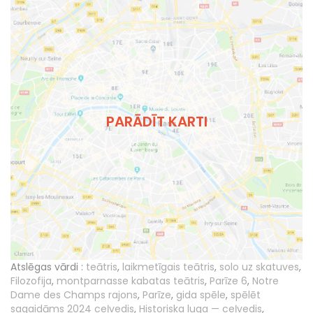
PARĀDĪT KARTI
Atslēgas vārdi :
teātris
,
laikmetīgais teātris
,
solo uz skatuves
,
Filozofija
,
montparnasse kabatas teātris
,
Parīze 6
,
Notre
Dame des Champs rajons
,
Parīze
,
gida spēle
,
spēlēt
sagaidāms 2024 ceļvedis
,
Historiska luga — ceļvedis
,