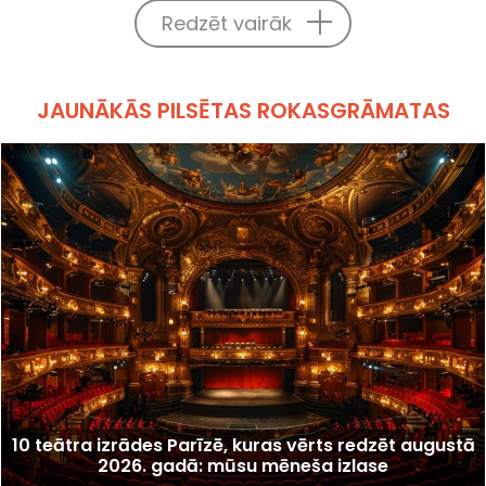
Redzēt vairāk
JAUNĀKĀS PILSĒTAS ROKASGRĀMATAS
10 teātra izrādes Parīzē, kuras vērts redzēt augustā
2026. gadā: mūsu mēneša izlase