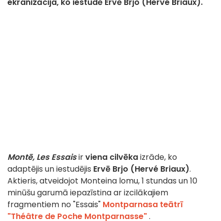
ekranizācija, ko iestudē Ervē Brjo (Hervé Briaux).
Montē, Les Essais
ir
viena cilvēka
izrāde, ko
adaptējis un iestudējis
Ervē Brjo (Hervé Briaux)
.
Aktieris, atveidojot Monteina lomu, 1 stundas un 10
minūšu garumā iepazīstina ar izcilākajiem
fragmentiem no "Essais"
Montparnasa teātrī
"Théâtre de Poche Montparnasse"
.