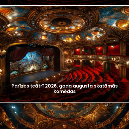
Parīzes teātrī 2026. gada augusta skatāmās
komēdas