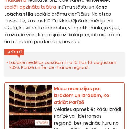
mūsdienu
realitātē. Šī izrāde varētu ieinteresēt
sociāli apzināta teātra
, intīmu stāstu un
Kena
Loacha stila
sociālo drāmu cienītājus. No otras
puses, tie, kas meklē tīri izklaidējošu komēdiju vai
sižetu, ko virza tikai darbība, var palikt malā, jo šķiet,
ka izrāde vairāk paļaujas uz dialogiem, introspekciju
un morālām pārdomām, nevis uz
LASĪT ARĪ
Labākie nedēļas pasākumi no 10. līdz 16. augustam
2026. Parīzē un Île-de-France reģionā
Mūsu recenzijas par
izrādēm un izrādēm, ko
atklāt Parīzē
Vēlaties apmeklēt kādu izrādi
Parīzē vai Īldefransas
reģionā, bet nezināt, kuru no