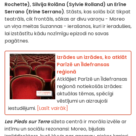
Rochette), Silvija Rolāna (Sylvie Rolland) un Erīne
Serrano (Erine Serrano)
. Stāsts, kas solās būt tikpat
teatrāls, cik frontāls, sākas ar divu varoņu - Moreo
un viņa meitas Suzannas - ierašanos, kuri ir ieradušies,
lai izstāstītu kādu nozīmīgu epizodi no savas
pagātnes.
Izrādes un izrādes, ko atklāt
Parīzē un Īldefransas
reģionā
Atklājiet Parīzē un Īldefransas
reģionā notiekošās izrādes:
aktuālas tēmas, spēcīgi
vēstījumi un aizraujoši
iestudējumi.
[Lasīt vairāk]
Les Pieds sur Terre
sižeta centrā ir morāla izvēle ar
intīmu un sociālu rezonansi: Moreo, bijušais