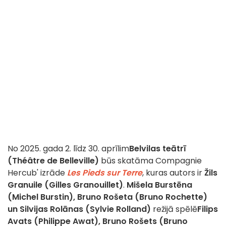
No 2025. gada 2. līdz 30. aprīlim
Belvilas teātrī
(Théâtre de Belleville)
būs skatāma Compagnie
Hercub' izrāde
Les Pieds sur Terre
, kuras autors ir
Žils
Granuile (Gilles Granouillet)
.
Mišela Burstēna
(Michel Burstin), Bruno Rošeta (Bruno Rochette)
un Silvijas Rolānas (Sylvie Rolland)
režijā spēlē
Filips
Avats (Philippe Awat), Bruno Rošets (Bruno