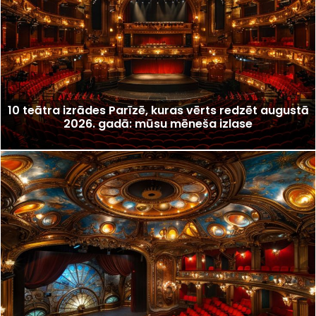
10 teātra izrādes Parīzē, kuras vērts redzēt augustā
2026. gadā: mūsu mēneša izlase