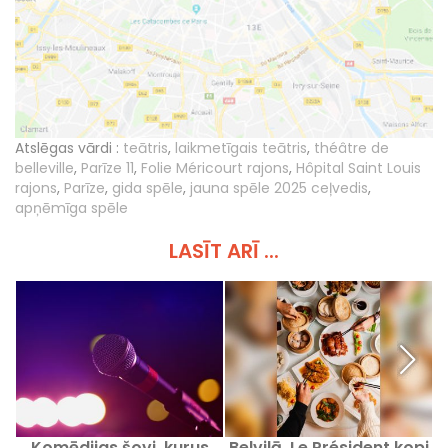
Atslēgas vārdi :
teātris
,
laikmetīgais teātris
,
théâtre de
belleville
,
Parīze 11
,
Folie Méricourt rajons
,
Hôpital Saint Louis
rajons
,
Parīze
,
gida spēle
,
jauna spēle 2025 ceļvedis
,
apņēmīga spēle
LASĪT ARĪ ...
Komēdijas šovi, kurus
Belvilā, Le Président kopj