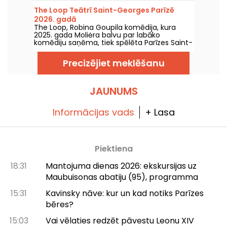
apskats.
The Loop Teātrī Saint-Georges Parīzē
2026. gadā
The Loop, Robina Goupila komēdija, kura
2025. gada Moliėra balvu par labāko
komēdiju saņēma, tiek spēlēta Parīzes Saint-
Georges teātrī līdz 2026. gada 15.
novembrim.
Precizējiet meklēšanu
JAUNUMS
Informācijas vads
+ Lasa
Piektiena
18:31
Mantojuma dienas 2026: ekskursijas uz
Maubuisonas abatiju (95), programma
15:31
Kavinsky nāve: kur un kad notiks Parīzes
bēres?
15:03
Vai vēlaties redzēt pāvestu Leonu XIV