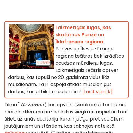
Laikmetīgās lugas, kas
skatāmas Parīzē un
Īldefransas reģionā
Parīzes un Île-de-France
reģiona teātros tiek izrādītas
daudzas mūsdienu lugas.
Laikmetīgais teātris aptver
darbus, kas tapuši no 20. gadsimta vidus līdz
mūsdienām. Tā ir iespēja atklāt mūsdienīgus
darbus, kas atbilst mūsdienām!
[Lasīt vairāk]
Filma "
Uz zemes"
, kas apvieno vienkāršu stāstījumu,
morālo dilemmu un vienlaikus vieglu un nopietnu toni,
šķiet, uzrunās auditoriju, kura ir jutīga pret sociāliem
jautājumiem un stāstiem, kas sakņojas noteiktā