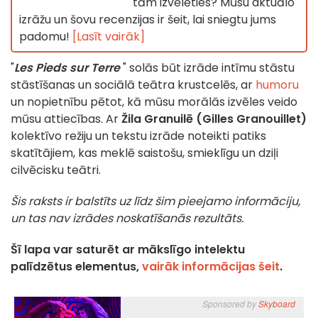
tām izvēlēties? Mūsu aktuālo
izrāžu un šovu recenzijas ir šeit, lai sniegtu jums
padomu!
[Lasīt vairāk]
"
Les Pieds sur Terre
" solās būt izrāde intīmu stāstu
stāstīšanas un sociālā teātra krustcelēs, ar
humoru
un nopietnību pētot, kā mūsu morālās izvēles veido
mūsu attiecības. Ar
Žila Granuilē (Gilles Granouillet)
kolektīvo režiju un tekstu izrāde noteikti patiks
skatītājiem, kas meklē saistošu, smieklīgu un dziļi
cilvēcisku teātri.
Šis raksts ir balstīts uz līdz šim pieejamo informāciju,
un tas nav izrādes noskatīšanās rezultāts.
Šī lapa var saturēt ar mākslīgo intelektu
palīdzētus elementus,
vairāk informācijas šeit
.