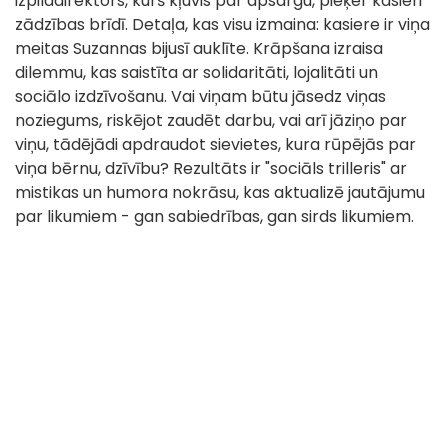
izpilddirektors, kurš kļuvis par apsargu, pieķer kasieri
zādzības brīdī. Detaļa, kas visu izmaina: kasiere ir viņa
meitas Suzannas bijusī auklīte. Krāpšana izraisa
dilemmu, kas saistīta ar solidaritāti, lojalitāti un
sociālo izdzīvošanu. Vai viņam būtu jāsedz viņas
noziegums, riskējot zaudēt darbu, vai arī jāziņo par
viņu, tādējādi apdraudot sievietes, kura rūpējās par
viņa bērnu, dzīvību? Rezultāts ir "sociāls trilleris" ar
mistikas un humora nokrāsu, kas aktualizē jautājumu
par likumiem - gan sabiedrības, gan sirds likumiem.