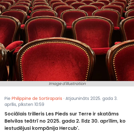
Image d'illustration
Pie
Philippine de Sortiraparis
· Atjaunināts 2025. gada 3.
aprīlis, plksten 10:59
Sociālais trilleris Les Pieds sur Terre ir skatāms
Belvilas teātrī no 2025. gada 2. līdz 30. aprīlim, ko
iestudējusi kompānija Hercub'.