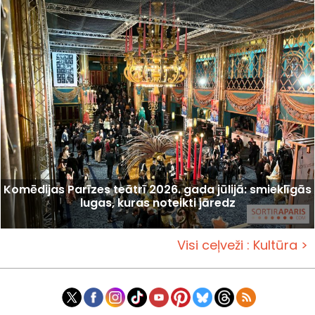
Komēdijas Parīzes teātrī 2026. gada jūlijā: smieklīgās
lugas, kuras noteikti jāredz
Visi ceļveži : Kultūra >