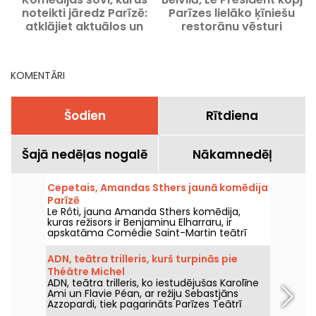
noteikti jāredz Parīzē:
Parīzes lielāko ķīniešu
atklājiet aktuālos un
restorānu vēsturi
gaidāmos notikumus
KOMENTĀRI
Šodien
Rītdiena
Šajā nedēļas nogalē
Nākamnedēļ
Cepetais, Amandas Sthers jaunā komēdija
Parīzē
Le Rôti, jauna Amanda Sthers komēdija,
kuras režisors ir Benjaminu Elharraru, ir
apskatāma Comédie Saint-Martin teātrī
Parīzē līdz 2026. gada 15. oktobrim.
ADN, teātra trilleris, kurš turpinās pie
Théâtre Michel
ADN, teātra trilleris, ko iestudējušas Karolīne
Ami un Flavie Péan, ar režiju Sebastjāns
Azzopardi, tiek pagarināts Parīzes Teātrī
Michel līdz 2026. gada 31. decembrim. Mūsu