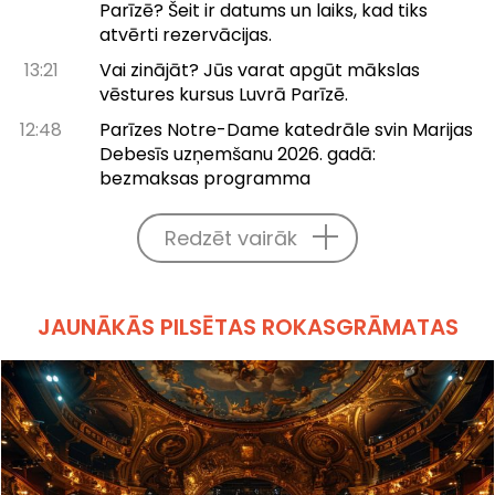
Parīzē? Šeit ir datums un laiks, kad tiks
atvērti rezervācijas.
13:21
Vai zinājāt? Jūs varat apgūt mākslas
vēstures kursus Luvrā Parīzē.
12:48
Parīzes Notre-Dame katedrāle svin Marijas
Debesīs uzņemšanu 2026. gadā:
bezmaksas programma
Redzēt vairāk
JAUNĀKĀS PILSĒTAS ROKASGRĀMATAS