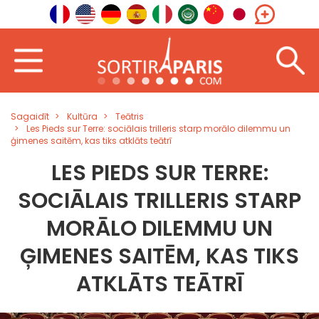
Sagaidīt
Kultūra
Teātris
Les Pieds sur Terre: sociālais trilleris starp morālo dilemmu un
ģimenes saitēm, kas tiks atklāts teātrī
LES PIEDS SUR TERRE:
SOCIĀLAIS TRILLERIS STARP
MORĀLO DILEMMU UN
ĢIMENES SAITĒM, KAS TIKS
ATKLĀTS TEĀTRĪ