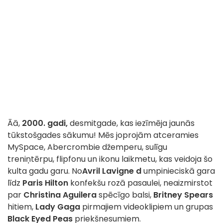
Āā,
2000. gadi,
desmitgade, kas iezīmēja jaunās
tūkstošgades sākumu! Mēs joprojām atceramies
MySpace, Abercrombie džemperu, sulīgu
treniņtērpu, flipfonu un ikonu laikmetu, kas veidoja šo
kulta gadu garu. No
Avril Lavigne d
umpinieciskā gara
līdz
Paris Hilton
konfekšu rozā pasaulei, neaizmirstot
par
Christina Aguilera
spēcīgo balsi,
Britney Spears
hitiem,
Lady Gaga
pirmajiem videoklipiem un grupas
Black Eyed Peas
priekšnesumiem.