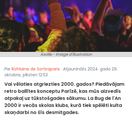
Axville - Image d'illustration
Pie
Rizhlaine de Sortiraparis
· Atjaunināts 2024. gada 29.
oktobris, plksten 12:53
Vai vēlaties atgriezties 2000. gados? Piedāvājam
retro ballītes konceptu Parīzē, kas mūs aizvedīs
atpakaļ uz tūkstošgades sākumu. La Bug de l'An
2000 ir vecās skolas klubs, kurā tiek spēlēti kulta
skaņdarbi no šīs desmitgades.