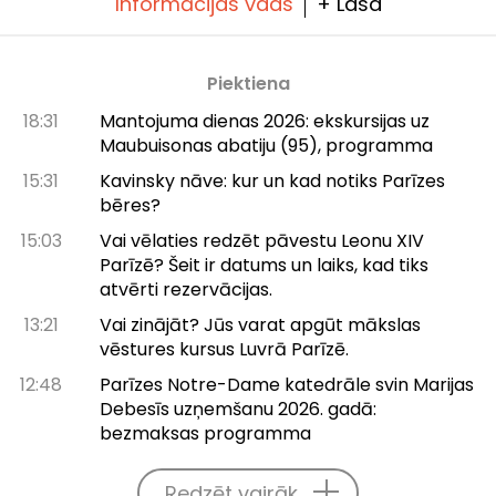
Informācijas vads
+ Lasa
Piektiena
18:31
Mantojuma dienas 2026: ekskursijas uz
Maubuisonas abatiju (95), programma
15:31
Kavinsky nāve: kur un kad notiks Parīzes
bēres?
15:03
Vai vēlaties redzēt pāvestu Leonu XIV
Parīzē? Šeit ir datums un laiks, kad tiks
atvērti rezervācijas.
13:21
Vai zinājāt? Jūs varat apgūt mākslas
vēstures kursus Luvrā Parīzē.
12:48
Parīzes Notre-Dame katedrāle svin Marijas
Debesīs uzņemšanu 2026. gadā:
bezmaksas programma
Redzēt vairāk