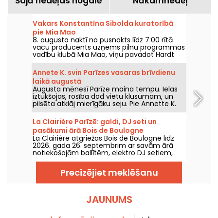
Šajā nedēļas nogalē
Nākamnedēļ
Vakars Konstantīna Sibolda kuratorībā
pie Mia Mao
8. augusta naktī no pusnakts līdz 7:00 rītā
vācu producents uzņems pilnu programmas
vadību klubā Mia Mao, viņu pavadot Hardt
Antoine un EG, piedāvājot vakaru, kurš
caurvīs melodisko house, techno un šo žanru
Annete K. svin Parīzes vasaras brīvdienu
robežlīnijām.
laikā augustā
Augusta mēnesī Parīze maina tempu. Ielas
iztukšojas, rosība dod vietu klusumam, un
pilsēta atklāj mierīgāku seju. Pie Annette K.
mēs izmantojam šo īpašo pauzi, lai
pagarinātu vasaras garšu, ar kājām gandrīz
La Clairière Parīzē: galdi, DJ seti un
ūdenī, pirms jaunā darba sezonas sākuma.
pasākumi ārā Bois de Boulogne
La Clairière atgriežas Bois de Boulogne līdz
2026. gada 26. septembrim ar savām ārā
notiekošajām ballītēm, elektro DJ setiem,
food truckiem, atpūtas zonu un
rezervējamiem galdiņiem. Izvietots Domaine
Precizējiet meklēšanu
de Longchamp, šis Parīzes atklātais
naktsklubs uzņem apmeklētājus piektdienu
un sestdienu vakaros, visu vasaru gaidāmi
vairāki īpašie pasākumi.
JAUNUMS