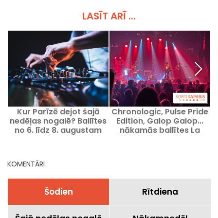
LASĪT ARĪ ...
Kur Parīzē dejot šajā
Chronologic, Pulse Pride
nedēļas nogalē? Ballītes
Edition, Galop Galop...
no 6. līdz 8. augustam
nākamās ballītes La
2026.
Machine du Moulin Rouge
KOMENTĀRI
Šodien
Rītdiena