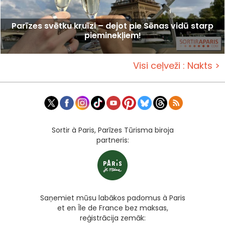
Parīzes svētku kruīzi – dejot pie Sēnas vidū starp
pieminekļiem!
Visi ceļveži : Nakts >
Sortir à Paris, Parīzes Tūrisma biroja
partneris:
Saņemiet mūsu labākos padomus à Paris
et en Île de France bez maksas,
reģistrācija zemāk: