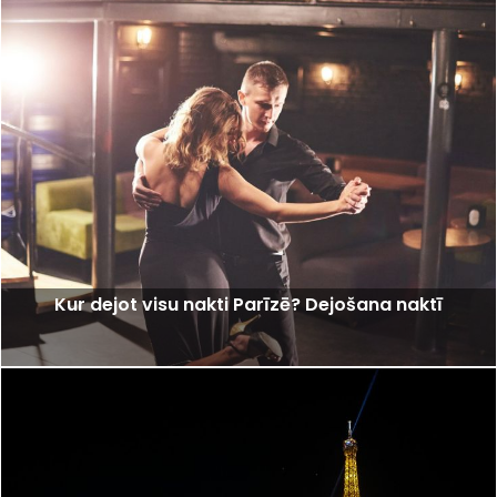
Kur dejot visu nakti Parīzē? Dejošana naktī