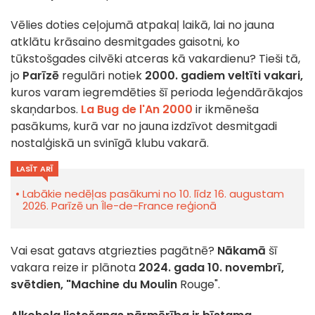
Vēlies doties ceļojumā atpakaļ laikā, lai no jauna
atklātu krāsaino desmitgades gaisotni, ko
tūkstošgades cilvēki atceras kā vakardienu? Tieši tā,
jo
Parīzē
regulāri notiek
2000. gadiem veltīti vakari,
kuros varam iegremdēties šī perioda leģendārākajos
skaņdarbos.
La Bug de l'An 2000
ir ikmēneša
pasākums, kurā var no jauna izdzīvot desmitgadi
nostalģiskā un svinīgā klubu vakarā.
LASĪT ARĪ
Labākie nedēļas pasākumi no 10. līdz 16. augustam
2026. Parīzē un Île-de-France reģionā
Vai esat gatavs atgriezties pagātnē?
Nākamā
šī
vakara reize ir plānota
2024. gada 10. novembrī,
svētdien,
"Machine du Moulin
Rouge".