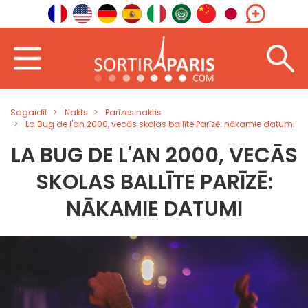
Sagaidīt
Nakts
Parīzes naktis
La Bug de l'an 2000, vecās skolas ballīte Parīzē: nākamie datumi
LA BUG DE L'AN 2000, VECĀS
SKOLAS BALLĪTE PARĪZĒ:
NĀKAMIE DATUMI