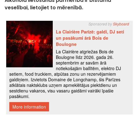
Alkohola lietošanas pārmērība ir bīstama
veselībai, lietojiet to mērenībā.