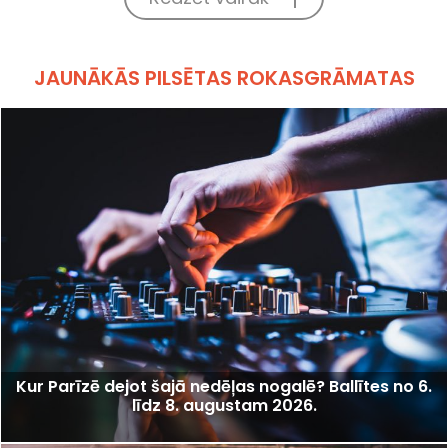
JAUNĀKĀS PILSĒTAS ROKASGRĀMATAS
Kur Parīzē dejot šajā nedēļas nogalē? Ballītes no 6.
līdz 8. augustam 2026.