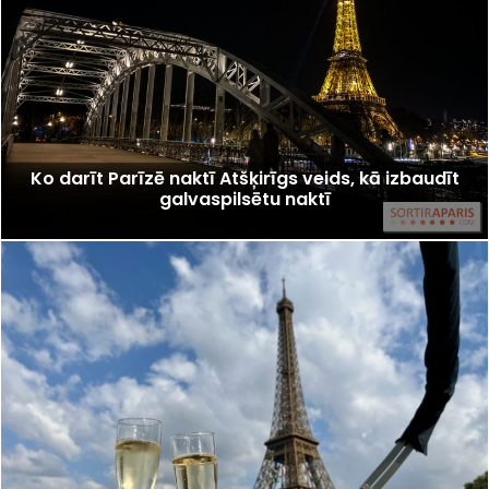
Ko darīt Parīzē naktī Atšķirīgs veids, kā izbaudīt
galvaspilsētu naktī