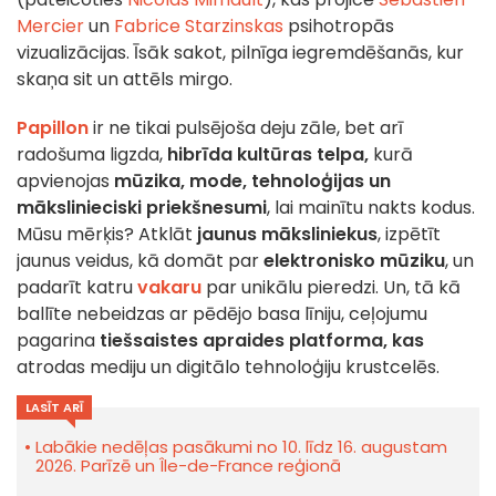
Mercier
un
Fabrice Starzinskas
psihotropās
vizualizācijas. Īsāk sakot, pilnīga iegremdēšanās, kur
skaņa sit un attēls mirgo.
Papillon
ir ne tikai pulsējoša deju zāle, bet arī
radošuma ligzda,
hibrīda kultūras telpa,
kurā
apvienojas
mūzika, mode, tehnoloģijas un
mākslinieciski priekšnesumi
, lai mainītu nakts kodus.
Mūsu mērķis? Atklāt
jaunus māksliniekus
, izpētīt
jaunus veidus, kā domāt par
elektronisko mūziku
, un
padarīt katru
vakaru
par unikālu pieredzi. Un, tā kā
ballīte nebeidzas ar pēdējo basa līniju, ceļojumu
pagarina
tiešsaistes apraides platforma, kas
atrodas mediju un digitālo tehnoloģiju krustcelēs.
LASĪT ARĪ
Labākie nedēļas pasākumi no 10. līdz 16. augustam
2026. Parīzē un Île-de-France reģionā