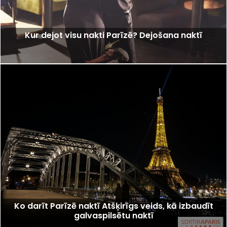
Kur dejot visu nakti Parīzē? Dejošana naktī
Ko darīt Parīzē naktī Atšķirīgs veids, kā izbaudīt
galvaspilsētu naktī