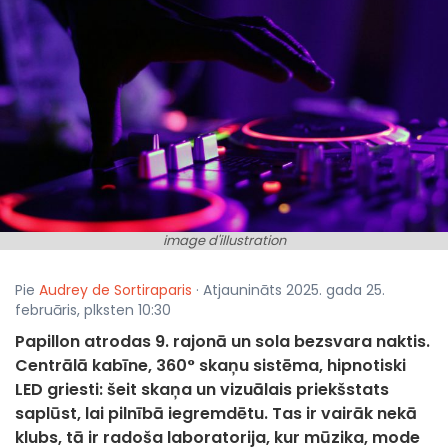
image d'illustration
Pie
Audrey de Sortiraparis
· Atjaunināts 2025. gada 25.
februāris, plksten 10:30
Papillon atrodas 9. rajonā un sola bezsvara naktis.
Centrālā kabīne, 360° skaņu sistēma, hipnotiski
LED griesti: šeit skaņa un vizuālais priekšstats
saplūst, lai pilnībā iegremdētu. Tas ir vairāk nekā
klubs, tā ir radoša laboratorija, kur mūzika, mode