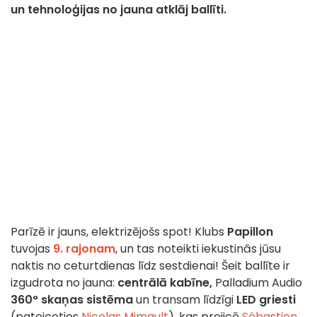
un tehnoloģijas no jauna atklāj ballīti.
Parīzē ir jauns, elektrizējošs spot! Klubs
Papillon
tuvojas
9. rajonam
, un tas noteikti iekustinās jūsu
naktis no ceturtdienas līdz sestdienai! Šeit ballīte ir
izgudrota no jauna:
centrālā kabīne,
Palladium Audio
360° skaņas sistēma
un transam līdzīgi
LED griesti
(pateicoties
Nicolas Mimault
), kas projicē
Sébastien