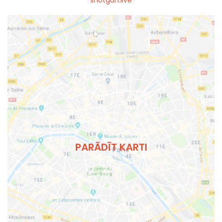
shotgun.live
PARĀDĪT KARTI