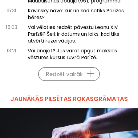
Maubuisonas abatiju (95), programma
15:31
Kavinsky nāve: kur un kad notiks Parīzes
bēres?
15:03
Vai vēlaties redzēt pāvestu Leonu XIV
Parīzē? Šeit ir datums un laiks, kad tiks
atvērti rezervācijas.
13:21
Vai zinājāt? Jūs varat apgūt mākslas
vēstures kursus Luvrā Parīzē.
Redzēt vairāk
JAUNĀKĀS PILSĒTAS ROKASGRĀMATAS