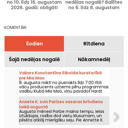
no 10. līdz 16. augustam
nedēļas nogalē? Ballītes
2026. gadā: obligāti
no 6. līdz 8. augustam
apmeklējami pasākumi
2026.
KOMENTĀRI
Šodien
Rītdiena
Šajā nedēļas nogalē
Nākamnedēļ
Vakars Konstantīna Sibolda kuratorībā
pie Mia Mao
8. augusta naktī no pusnakts līdz 7:00 rītā
vācu producents uzņems pilnu programmas
vadību klubā Mia Mao, viņu pavadot Hardt
Antoine un EG, piedāvājot vakaru, kurš
caurvīs melodisko house, techno un šo žanru
Annete K. svin Parīzes vasaras brīvdienu
robežlīnijām.
laikā augustā
Augusta mēnesī Parīze maina tempu. Ielas
iztukšojas, rosība dod vietu klusumam, un
pilsēta atklāj mierīgāku seju. Pie Annette K.
mēs izmantojam šo īpašo pauzi, lai