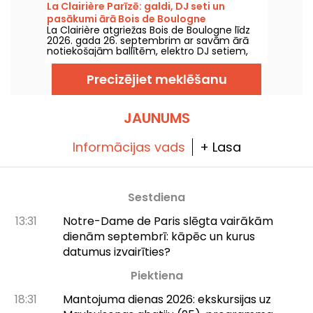
pagarinātu vasaras garšu, ar kājām gandrīz
La Clairière Parīzē: galdi, DJ seti un
ūdenī, pirms jaunā darba sezonas sākuma.
pasākumi ārā Bois de Boulogne
La Clairière atgriežas Bois de Boulogne līdz
2026. gada 26. septembrim ar savām ārā
notiekošajām ballītēm, elektro DJ setiem,
food truckiem, atpūtas zonu un
rezervējamiem galdiņiem. Izvietots Domaine
Precizējiet meklēšanu
de Longchamp, šis Parīzes atklātais
naktsklubs uzņem apmeklētājus piektdienu
un sestdienu vakaros, visu vasaru gaidāmi
vairāki īpašie pasākumi.
JAUNUMS
Informācijas vads
+ Lasa
Sestdiena
13:31
Notre-Dame de Paris slēgta vairākām
dienām septembrī: kāpēc un kurus
datumus izvairīties?
Piektiena
18:31
Mantojuma dienas 2026: ekskursijas uz