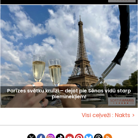
Parīzes svētku kruīzi – dejot pie Sēnas vidū starp
pieminekļiem!
Visi ceļveži : Nakts >