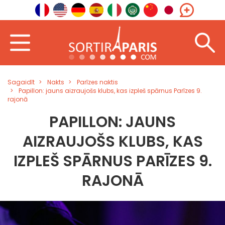
Sagaidīt
Nakts
Parīzes naktis
Papillon: jauns aizraujošs klubs, kas izpleš spārnus Parīzes 9.
rajonā
PAPILLON: JAUNS
AIZRAUJOŠS KLUBS, KAS
IZPLEŠ SPĀRNUS PARĪZES 9.
RAJONĀ