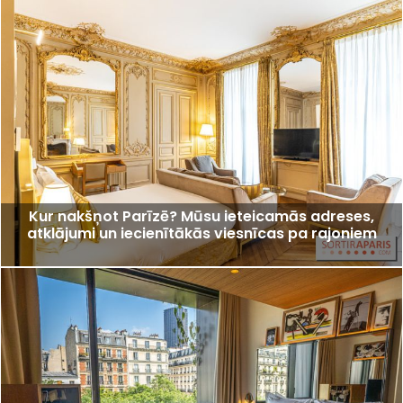
Kur nakšņot Parīzē? Mūsu ieteicamās adreses,
atklājumi un iecienītākās viesnīcas pa rajoniem