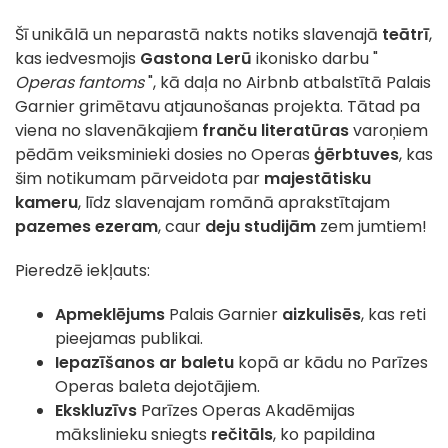
Šī unikālā un neparastā nakts notiks slavenajā
teātrī
,
kas iedvesmojis
Gastona Lerū
ikonisko darbu "
Operas fantoms
", kā daļa no Airbnb atbalstītā Palais
Garnier grimētavu atjaunošanas projekta. Tātad pa
viena no slavenākajiem
franču literatūras
varoņiem
pēdām veiksminieki dosies no Operas
ģērbtuves
, kas
šim notikumam pārveidota par
majestātisku
kameru
, līdz slavenajam romānā aprakstītajam
pazemes ezeram
, caur
deju studijām
zem jumtiem!
Pieredzē iekļauts:
Apmeklējums
Palais Garnier
aizkulisēs
, kas reti
pieejamas publikai.
Iepazīšanos ar baletu
kopā ar kādu no Parīzes
Operas baleta dejotājiem.
Ekskluzīvs
Parīzes Operas Akadēmijas
mākslinieku sniegts
rečitāls
, ko papildina