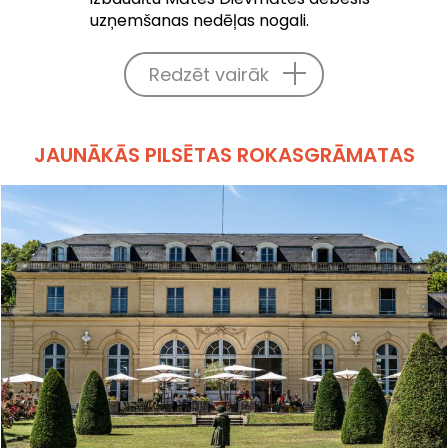
uzņemšanas nedēļas nogali.
Redzēt vairāk
JAUNĀKĀS PILSĒTAS ROKASGRĀMATAS