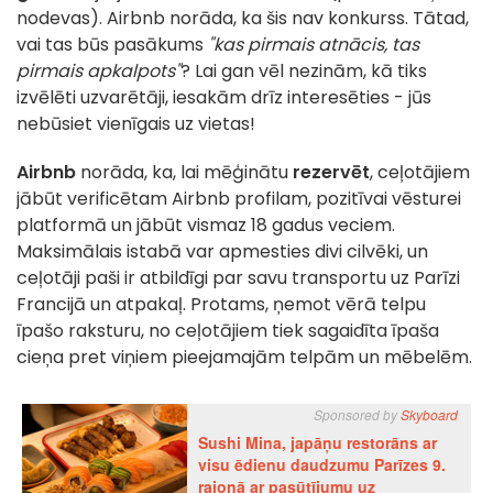
nodevas). Airbnb norāda, ka šis nav konkurss. Tātad,
vai tas būs pasākums
"kas pirmais atnācis, tas
pirmais apkalpots"
? Lai gan vēl nezinām, kā tiks
izvēlēti uzvarētāji, iesakām drīz interesēties - jūs
nebūsiet vienīgais uz vietas!
Airbnb
norāda, ka, lai mēģinātu
rezervēt
, ceļotājiem
jābūt verificētam Airbnb profilam, pozitīvai vēsturei
platformā un jābūt vismaz 18 gadus veciem.
Maksimālais istabā var apmesties divi cilvēki, un
ceļotāji paši ir atbildīgi par savu transportu uz Parīzi
Francijā un atpakaļ. Protams, ņemot vērā telpu
īpašo raksturu, no ceļotājiem tiek sagaidīta īpaša
cieņa pret viņiem pieejamajām telpām un mēbelēm.