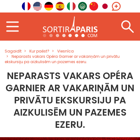
Sagaidīt
Kur paēst?
Viesnīca
Neparasts vakars Opéra Garnier ar vakariņām un privātu
ekskursiju pa aizkulisēm un pazemes ezeru.
NEPARASTS VAKARS OPÉRA
GARNIER AR VAKARIŅĀM UN
PRIVĀTU EKSKURSIJU PA
AIZKULISĒM UN PAZEMES
EZERU.