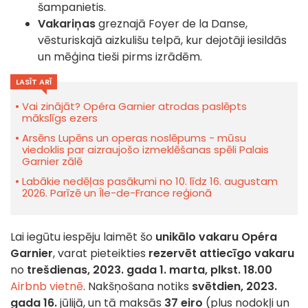
šampanietis.
Vakariņas
greznajā Foyer de la Danse,
vēsturiskajā aizkulišu telpā, kur dejotāji iesildās
un mēģina tieši pirms izrādēm.
LASĪT ARĪ
Vai zinājāt? Opéra Garnier atrodas paslēpts
mākslīgs ezers
Arsēns Lupēns un operas noslēpums - mūsu
viedoklis par aizraujošo izmeklēšanas spēli Palais
Garnier zālē
Labākie nedēļas pasākumi no 10. līdz 16. augustam
2026. Parīzē un Île-de-France reģionā
Lai iegūtu iespēju laimēt šo
unikālo vakaru Opéra
Garnier
, varat pieteikties
rezervēt attiecīgo vakaru
no
trešdienas, 2023. gada 1. marta, plkst. 18.00
Airbnb vietnē
. Nakšņošana notiks
svētdien, 2023.
gada 16.
jūlijā, un tā maksās
37 eiro
(plus nodokļi un