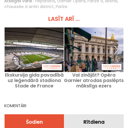
Atslēgas vārdi :
neparasts
,
Garnier Opera
,
Parīze 9
,
Airbnb
,
chaussée d antin district
,
Parīze
LASĪT ARĪ ...
Ekskursija gida pavadībā
Vai zinājāt? Opéra
A
uz leģendārā stadiona
Garnier atrodas paslēpts
Stade de France
mākslīgs ezers
v
aizkulisēm Sen Denī.
i
KOMENTĀRI
Šodien
Rītdiena