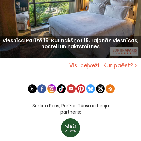
Viesnīca Parīzē 15: Kur nakšņot 15. rajonā? Viesnīcas,
hosteli un naktsmītnes
Visi ceļveži : Kur paēst? >
Sortir à Paris, Parīzes Tūrisma biroja
partneris: