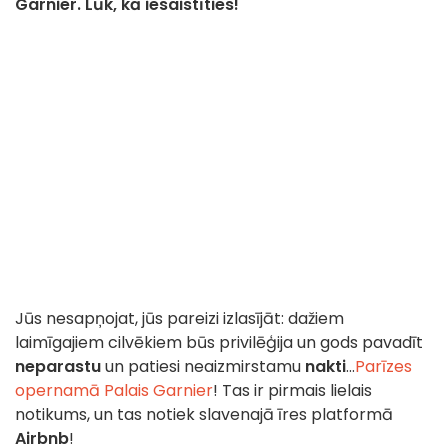
Garnier. Lūk, kā iesaistīties!
Jūs nesapņojat, jūs pareizi izlasījāt: dažiem
laimīgajiem cilvēkiem būs privilēģija un gods pavadīt
neparastu
un patiesi neaizmirstamu
nakti
...
Parīzes
opernamā Palais Garnier
! Tas ir pirmais lielais
notikums, un tas notiek slavenajā īres platformā
Airbnb
!