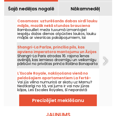
Šajā nedēļas nogalē
Nākamnedēļ
Casamaas: uzturēšanās dabas sirdī lauku
mājās, mazāk nekā stundas brauciena
Rambouillet meža tuvumā izmantojiet
attālumā no Parīzes
iespēju dažas dienas atpūsties laukos, lauku
mājās ar viesnīcas pakalpojumiem, lai
tuvotos dabai un izbaudītu miera brīžus kopā
ar saviem mīļajiem.
Shangri-La Parīze, princīša pils, kas
apvieno imperatora mantojumu un Āzijas
Shangri-La Paris atrodas 16. rajona Īenas
greznību, atrodas d'Iéna Avenue.
avēnijā, kas iemieso drosmīgu un veiksmīgu
pārbūvi no privātas prinča Rolāna Bonaparta
pils par viesnīcu, kas iekļauta vēstures
pieminekļu sarakstā, un izcilu pili.
L'Escale Royale, nakšņošana vienā no
peldošajiem apartamentiem La Ferté-
Vai jūs vilina numuriņš ar skatu uz Marnu?
sous-Jouarre (77)
Neatkarīgi no tā, vai jums ir vai nav jūras
kājas, Les Escales Royales, šī neparastā
naktsmītne uz ūdens, piedāvā iespēju
pavadīt nakti (vai vairāk, ja vēlaties) kādā no
Precizējiet meklēšanu
peldošajiem apartamentiem netālu no La
Ferté-sous-Jouarre.
JAUNUMS