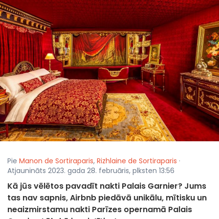
Pie
Manon de Sortiraparis
,
Rizhlaine de Sortiraparis
·
Atjaunināts 2023. gada 28. februāris, plksten 13:56
Kā jūs vēlētos pavadīt nakti Palais Garnier? Jums
tas nav sapnis, Airbnb piedāvā unikālu, mītisku un
neaizmirstamu nakti Parīzes opernamā Palais