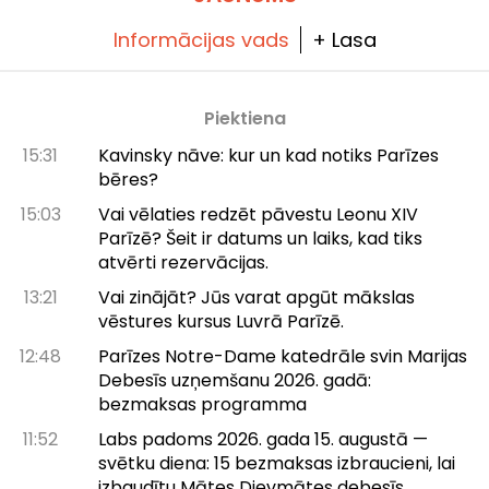
Informācijas vads
+ Lasa
Piektiena
15:31
Kavinsky nāve: kur un kad notiks Parīzes
bēres?
15:03
Vai vēlaties redzēt pāvestu Leonu XIV
Parīzē? Šeit ir datums un laiks, kad tiks
atvērti rezervācijas.
13:21
Vai zinājāt? Jūs varat apgūt mākslas
vēstures kursus Luvrā Parīzē.
12:48
Parīzes Notre-Dame katedrāle svin Marijas
Debesīs uzņemšanu 2026. gadā:
bezmaksas programma
11:52
Labs padoms 2026. gada 15. augustā —
svētku diena: 15 bezmaksas izbraucieni, lai
izbaudītu Mātes Dievmātes debesīs