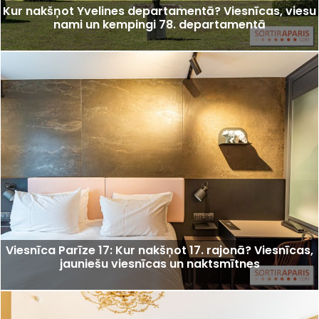
Kur nakšņot Yvelines departamentā? Viesnīcas, viesu
nami un kempingi 78. departamentā
Viesnīca Parīze 17: Kur nakšņot 17. rajonā? Viesnīcas,
jauniešu viesnīcas un naktsmītnes