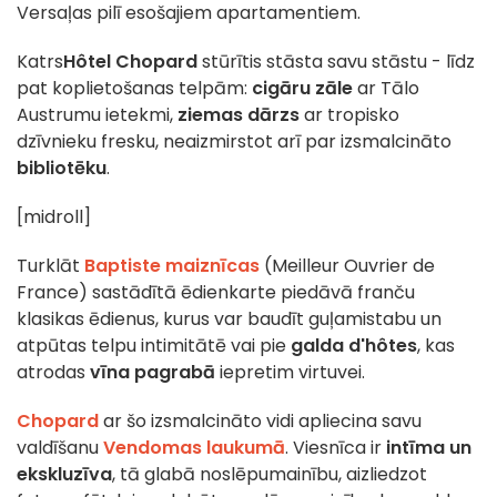
Versaļas pilī esošajiem apartamentiem.
Katrs
Hôtel Chopard
stūrītis stāsta savu stāstu - līdz
pat koplietošanas telpām:
cigāru zāle
ar Tālo
Austrumu ietekmi,
ziemas dārzs
ar tropisko
dzīvnieku fresku, neaizmirstot arī par izsmalcināto
bibliotēku
.
[midroll]
Turklāt
Baptiste maiznīcas
(Meilleur Ouvrier de
France) sastādītā ēdienkarte piedāvā franču
klasikas ēdienus, kurus var baudīt guļamistabu un
atpūtas telpu intimitātē vai pie
galda d'hôtes
, kas
atrodas
vīna pagrabā
iepretim virtuvei.
Chopard
ar šo izsmalcināto vidi apliecina savu
valdīšanu
Vendomas laukumā
. Viesnīca ir
intīma un
ekskluzīva
, tā glabā noslēpumainību, aizliedzot