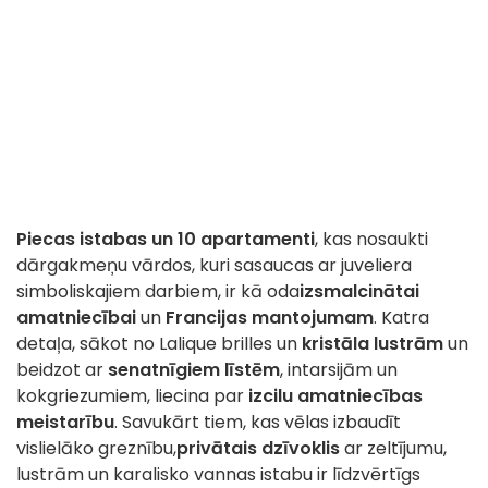
Piecas istabas un 10 apartamenti
, kas nosaukti
dārgakmeņu vārdos, kuri sasaucas ar juveliera
simboliskajiem darbiem, ir kā oda
izsmalcinātai
amatniecībai
un
Francijas mantojumam
. Katra
detaļa, sākot no Lalique brilles un
kristāla lustrām
un
beidzot ar
senatnīgiem līstēm
, intarsijām un
kokgriezumiem, liecina par
izcilu amatniecības
meistarību
. Savukārt tiem, kas vēlas izbaudīt
vislielāko greznību,
privātais dzīvoklis
ar zeltījumu,
lustrām un karalisko vannas istabu ir līdzvērtīgs