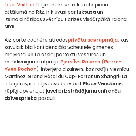
Louis Vuitton
flagmanam un rokas stiepiena
attālumā no Ritz, ir kļuvusi par
luksusa
un
izsmalcinātības svētnīcu Parīzes visdārgākā rajona
sirdī.
Aiz porte cochère atrodas
privāta savrupmāja,
kas
savulaik bija konfidenciāla Scheufele ģimenes
mājvieta, un tā atklāj perfektu vēstures un
mūsdienīguma alķīmiju.
Pjērs Īvs Rošons (Pierre-
Yves Rochon
), interjera dizainers, kas radījis viesnīcu
Martinez, Grand Hôtel du Cap-Ferrat un Shangri-La
interjerus, ir radījis savu burvību
1 Place Vendôme
,
rūpīgi apvienojot
juvelierizstrādājumu
un
franču
dzīvesprieka
pasauli.