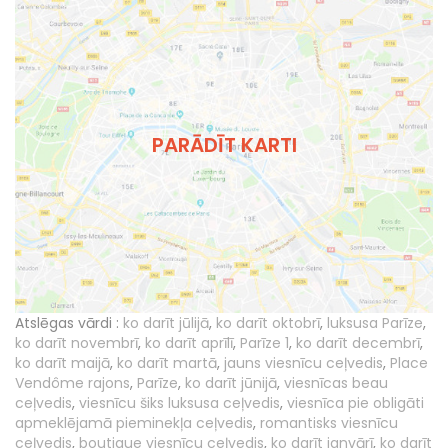
PARĀDĪT KARTI
Atslēgas vārdi :
ko darīt jūlijā
,
ko darīt oktobrī
,
luksusa Parīze
,
ko darīt novembrī
,
ko darīt aprīlī
,
Parīze 1
,
ko darīt decembrī
,
ko darīt maijā
,
ko darīt martā
,
jauns viesnīcu ceļvedis
,
Place
Vendôme rajons
,
Parīze
,
ko darīt jūnijā
,
viesnīcas beau
ceļvedis
,
viesnīcu šiks luksusa ceļvedis
,
viesnīca pie obligāti
apmeklējamā pieminekļa ceļvedis
,
romantisks viesnīcu
ceļvedis
,
boutique viesnīcu ceļvedis
,
ko darīt janvārī
,
ko darīt