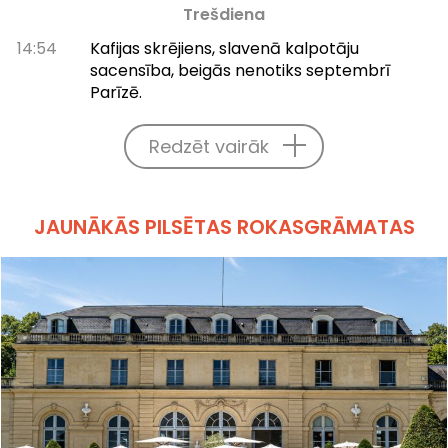
Trešdiena
14:54
Kafijas skrējiens, slavenā kalpotāju
sacensība, beigās nenotiks septembrī
Parīzē.
Redzēt vairāk
JAUNĀKĀS PILSĒTAS ROKASGRĀMATAS