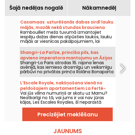
Šajā nedēļas nogalē
Nākamnedēļ
Casamaas: uzturēšanās dabas sirdī lauku
mājās, mazāk nekā stundas brauciena
Rambouillet meža tuvumā izmantojiet
attālumā no Parīzes
iespēju dažas dienas atpūsties laukos, lauku
mājās ar viesnīcas pakalpojumiem, lai
tuvotos dabai un izbaudītu miera brīžus kopā
ar saviem mīļajiem.
Shangri-La Parīze, princīša pils, kas
apvieno imperatora mantojumu un Āzijas
Shangri-La Paris atrodas 16. rajona Īenas
greznību, atrodas d'Iéna Avenue.
avēnijā, kas iemieso drosmīgu un veiksmīgu
pārbūvi no privātas prinča Rolāna Bonaparta
pils par viesnīcu, kas iekļauta vēstures
pieminekļu sarakstā, un izcilu pili.
L'Escale Royale, nakšņošana vienā no
peldošajiem apartamentiem La Ferté-
Vai jūs vilina numuriņš ar skatu uz Marnu?
sous-Jouarre (77)
Neatkarīgi no tā, vai jums ir vai nav jūras
kājas, Les Escales Royales, šī neparastā
naktsmītne uz ūdens, piedāvā iespēju
pavadīt nakti (vai vairāk, ja vēlaties) kādā no
Precizējiet meklēšanu
peldošajiem apartamentiem netālu no La
Ferté-sous-Jouarre.
JAUNUMS