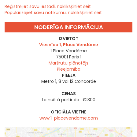
Reģistrējiet savu iestādi, noklikšķiniet šeit
Popularizējiet savu notikumu, noklikšķiniet šeit
NODERĪGA INFORMĀCIJA
IZVIETOT
Viesnīca 1, Place Vendôme
1 Place Vendôme
75001
Paris 1
Maršrutu plānotājs
Pieejamība
PIEEJA
Metro 1, 8 vai 12 Concorde
CENAS
La nuit à partir de : €1300
OFICIĀLA VIETNE
www.1-placevendome.com