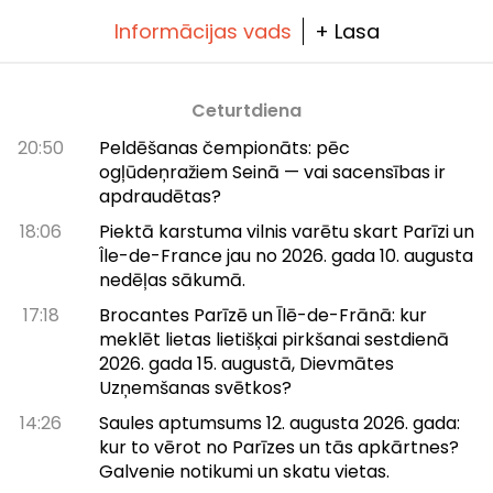
Informācijas vads
+ Lasa
Ceturtdiena
20:50
Peldēšanas čempionāts: pēc
ogļūdeņražiem Seinā — vai sacensības ir
apdraudētas?
18:06
Piektā karstuma vilnis varētu skart Parīzi un
Île-de-France jau no 2026. gada 10. augusta
nedēļas sākumā.
17:18
Brocantes Parīzē un Īlē-de-Frānā: kur
meklēt lietas lietišķai pirkšanai sestdienā
2026. gada 15. augustā, Dievmātes
Uzņemšanas svētkos?
14:26
Saules aptumsums 12. augusta 2026. gada:
kur to vērot no Parīzes un tās apkārtnes?
Galvenie notikumi un skatu vietas.