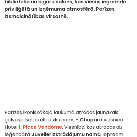
bibliotēka un cigāru salons, kas viesus iegremdē
priviliģētā un izņēmuma atmosfērā, Parīzes
izsmalcinātības virsotnē.
Parīzes ikoniskākajā laukumā atrodas jaunākais
galvaspilsētas ultrašiks nams -
Chopard
viesnīca
Hotel
1, Place Vendôme
. Viesnīca, kas atrodas aiz
leģendārā
Juvelierizstrādājumu nama
, iepretim