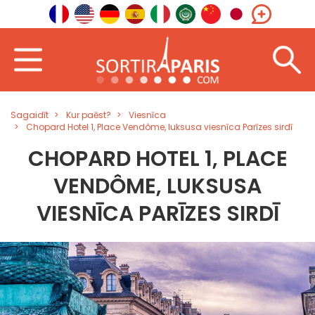
Sagaidīt
Kur paēst?
Viesnīca
Chopard Hotel 1, Place Vendôme, luksusa viesnīca Parīzes sirdī
CHOPARD HOTEL 1, PLACE
VENDÔME, LUKSUSA
VIESNĪCA PARĪZES SIRDĪ