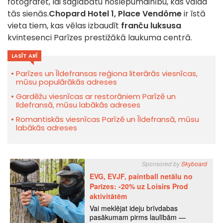
fotografēt, lai saglabātu noslēpumainību, kas valda
tās sienās.
Chopard Hotel 1, Place Vendôme
ir īstā
vieta tiem, kas vēlas izbaudīt
franču luksusa
kvintesenci Parīzes prestižākā laukuma centrā.
LASĪT ARĪ
Parīzes un Īldefransas reģiona literārās viesnīcas,
mūsu populārākās adreses
Gardēžu viesnīcas ar restorāniem Parīzē un
Ildefransā, mūsu labākās adreses
Romantiskās viesnīcas Parīzē un Īldefransā, mūsu
labākās adreses