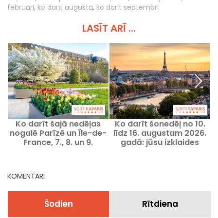
februārī
,
ko darīt augustā
,
ko darīt septembrī
LASĪT ARĪ ...
Ko darīt šajā nedēļas
Ko darīt šonedēļ no 10.
P
nogalē Parīzē un Île-de-
līdz 16. augustam 2026.
France, 7., 8. un 9.
gadā: jūsu izklaides
augustā 2026.
Parīzē aizraujošai
nedēļai
KOMENTĀRI
Šodien
Rītdiena