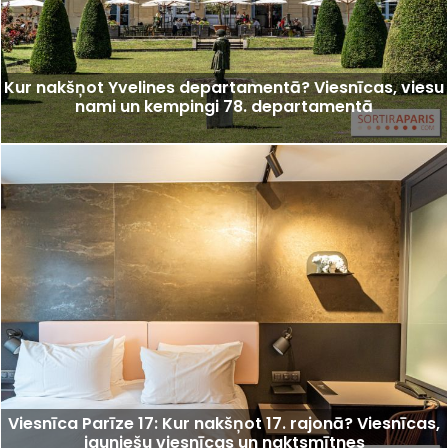
Kur nakšņot Yvelines departamentā? Viesnīcas, viesu
nami un kempingi 78. departamentā
Viesnīca Parīze 17: Kur nakšņot 17. rajonā? Viesnīcas,
jauniešu viesnīcas un naktsmītnes