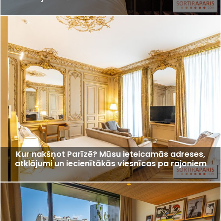
Kur nakšņot Parīzē? Mūsu ieteicamās adreses,
atklājumi un iecienītākās viesnīcas pa rajoniem