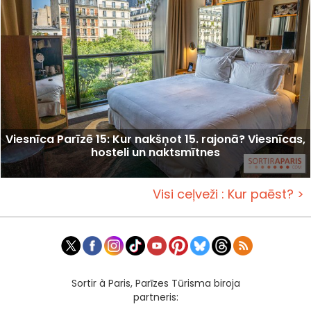
Viesnīca Parīzē 15: Kur nakšņot 15. rajonā? Viesnīcas,
hosteli un naktsmītnes
Visi ceļveži : Kur paēst? >
Sortir à Paris, Parīzes Tūrisma biroja
partneris: