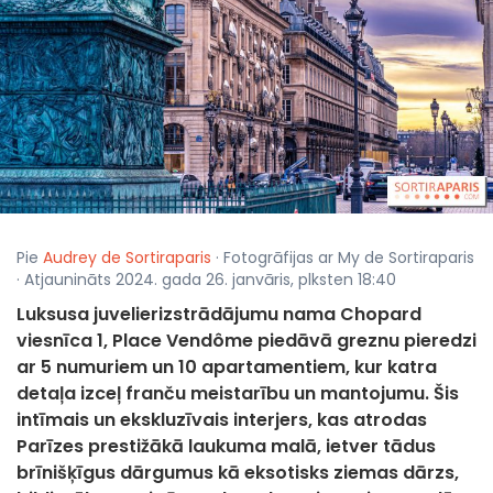
Pie
Audrey de Sortiraparis
· Fotogrāfijas ar My de Sortiraparis
· Atjaunināts 2024. gada 26. janvāris, plksten 18:40
Luksusa juvelierizstrādājumu nama Chopard
viesnīca 1, Place Vendôme piedāvā greznu pieredzi
ar 5 numuriem un 10 apartamentiem, kur katra
detaļa izceļ franču meistarību un mantojumu. Šis
intīmais un ekskluzīvais interjers, kas atrodas
Parīzes prestižākā laukuma malā, ietver tādus
brīnišķīgus dārgumus kā eksotisks ziemas dārzs,