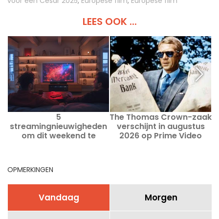
voor een César 2025
,
Europese film
,
Europese film
LEES OOK ...
5
The Thomas Crown-zaak
F
streamingnieuwigheden
verschijnt in augustus
om dit weekend te
2026 op Prime Video
bekijken van 7 tot 9
augustus 2026
OPMERKINGEN
Vandaag
Morgen