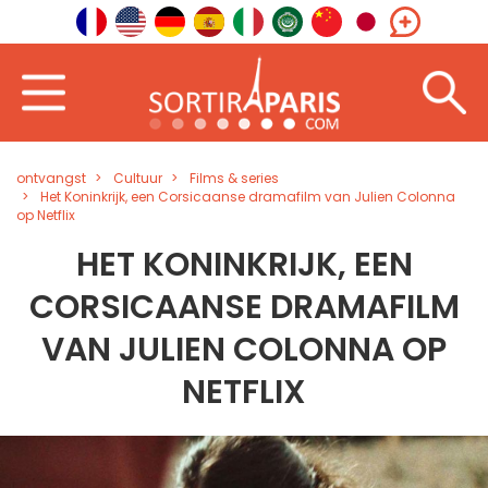
ontvangst
Cultuur
Films & series
Het Koninkrijk, een Corsicaanse dramafilm van Julien Colonna
op Netflix
HET KONINKRIJK, EEN
CORSICAANSE DRAMAFILM
VAN JULIEN COLONNA OP
NETFLIX