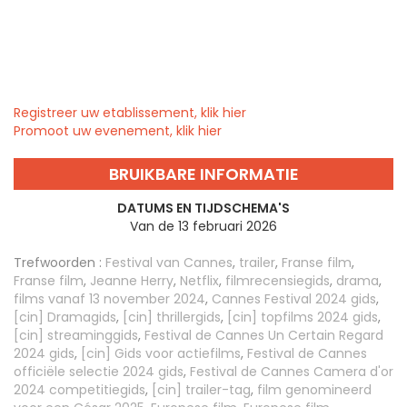
Registreer uw etablissement, klik hier
Promoot uw evenement, klik hier
BRUIKBARE INFORMATIE
DATUMS EN TIJDSCHEMA'S
Van de 13 februari 2026
Trefwoorden :
Festival van Cannes
,
trailer
,
Franse film
,
Franse film
,
Jeanne Herry
,
Netflix
,
filmrecensiegids
,
drama
,
films vanaf 13 november 2024
,
Cannes Festival 2024 gids
,
[cin] Dramagids
,
[cin] thrillergids
,
[cin] topfilms 2024 gids
,
[cin] streaminggids
,
Festival de Cannes Un Certain Regard
2024 gids
,
[cin] Gids voor actiefilms
,
Festival de Cannes
officiële selectie 2024 gids
,
Festival de Cannes Camera d'or
2024 competitiegids
,
[cin] trailer-tag
,
film genomineerd