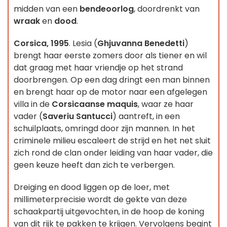
midden van een
bendeoorlog
, doordrenkt van
wraak
en
dood
.
Corsica, 1995
. Lesia (
Ghjuvanna Benedetti
)
brengt haar eerste zomers door als tiener en wil
dat graag met haar vriendje op het strand
doorbrengen. Op een dag dringt een man binnen
en brengt haar op de motor naar een afgelegen
villa in de
Corsicaanse maquis
, waar ze haar
vader (
Saveriu Santucci
) aantreft, in een
schuilplaats, omringd door zijn mannen. In het
criminele milieu escaleert de strijd en het net sluit
zich rond de clan onder leiding van haar vader, die
geen keuze heeft dan zich te verbergen.
Dreiging en dood liggen op de loer, met
millimeterprecisie wordt de gekte van deze
schaakpartij uitgevochten, in de hoop de koning
van dit rijk te pakken te krijgen. Vervolgens begint