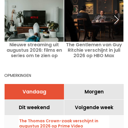
Nieuwe streaming uit
The Gentlemen van Guy
T
augustus 2026: films en
Ritchie verschijnt in juli
series om te zien op
2026 op HBO Max
Netflix, Disney+ en Prime
Video
OPMERKINGEN
Vandaag
Morgen
Dit weekend
Volgende week
The Thomas Crown-zaak verschijnt in
augustus 2026 op Prime Video