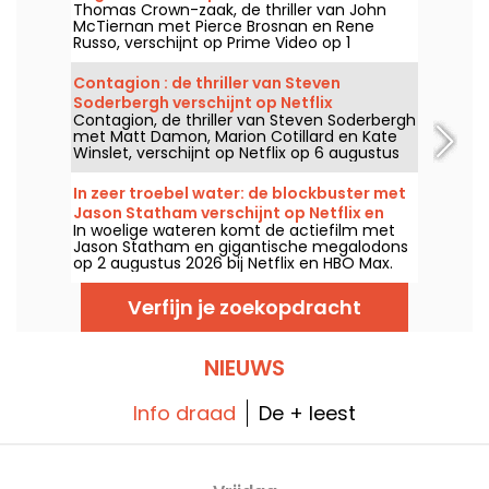
Thomas Crown-zaak, de thriller van John
McTiernan met Pierce Brosnan en Rene
Russo, verschijnt op Prime Video op 1
augustus 2026.
Contagion : de thriller van Steven
Soderbergh verschijnt op Netflix
Contagion, de thriller van Steven Soderbergh
met Matt Damon, Marion Cotillard en Kate
Winslet, verschijnt op Netflix op 6 augustus
2026.
In zeer troebel water: de blockbuster met
Jason Statham verschijnt op Netflix en
In woelige wateren komt de actiefilm met
HBO Max
Jason Statham en gigantische megalodons
op 2 augustus 2026 bij Netflix en HBO Max.
Verfijn je zoekopdracht
NIEUWS
Info draad
De + leest