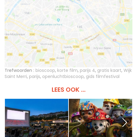
Trefwoorden :
bioscoop
,
korte film
,
parijs 4
,
gratis kaart
,
Wijk
Saint Merri
,
parijs
,
openluchtbioscoop
,
gids filmfestival
LEES OOK ...