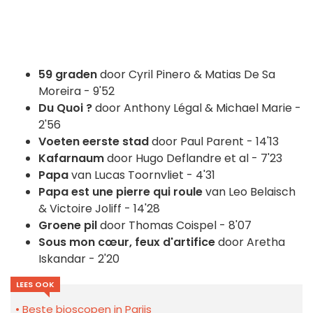
59 graden
door Cyril Pinero & Matias De Sa
Moreira - 9'52
Du Quoi ?
door Anthony Légal & Michael Marie -
2'56
Voeten eerste stad
door Paul Parent - 14'13
Kafarnaum
door Hugo Deflandre et al - 7'23
Papa
van Lucas Toornvliet - 4'31
Papa est une pierre qui roule
van Leo Belaisch
& Victoire Joliff - 14'28
Groene pil
door Thomas Coispel - 8'07
Sous mon cœur, feux d'artifice
door Aretha
Iskandar - 2'20
LEES OOK
Beste bioscopen in Parijs