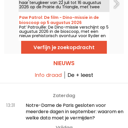
haar terugkeer van 22 juli tot 16 augustus
2026 op de Prairie du Triangle, met twee
gratis vertoningen per dag om 18:00 en 21:00
uur. Voor deze 35e editie staat het festival in
Paw Patrol: De film - Dino-missie in de
het teken van het thema “De roep van het
bioscoop op 5 augustus 2026
bos”. Ontdek het volledige gratis
Pat’ Patrouille: De Dino-missie verschijnt op 5
programma!
augustus 2026 in de bioscoop, met een
nieuw prehistorisch avontuur voor Ryder en
zijn team.
Verfijn je zoekopdracht
NIEUWS
Info draad
De + leest
Zaterdag
13:31
Notre-Dame de Paris gesloten voor
meerdere dagen in september: waarom en
welke data moet je vermijden?
Vrijdag