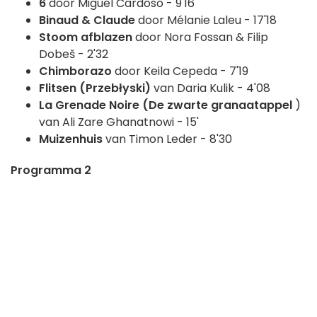
6
door Miguel Cardoso - 9'16
Binaud & Claude
door Mélanie Laleu - 17'18
Stoom afblazen
door Nora Fossan & Filip
Dobeš - 2'32
Chimborazo
door Keila Cepeda - 7'19
Flitsen (Przebłyski)
van Daria Kulik - 4'08
La Grenade Noire (De zwarte granaatappel
)
van Ali Zare Ghanatnowi - 15'
Muizenhuis
van Timon Leder - 8'30
Programma 2