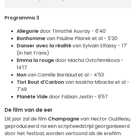
Programma 3
Allegorie
door Timothé Auvray - 6'40
Bonhomme
van Pauline Pilarek et al - 5'20
Danser avec la réalité
van Sylvain Elfassy - 17'
(in het Frans)
Emma la rouge
door Macha Ovtchinnikova -
14'17
Non
van Camille Bardaud et al - 4'53
Tiot Bout d'Carbon
van Issakha Mbacke et al -
7'49
Planète Vide
door Fabian Jestin - 9'57
De film van de eer
Dit jaar zal de film
Champagne
van Hector Ouzilleau,
geproduceerd na een scriptwedstrijd georganiseerd
door het festival, worden vertoond als de erefilm.