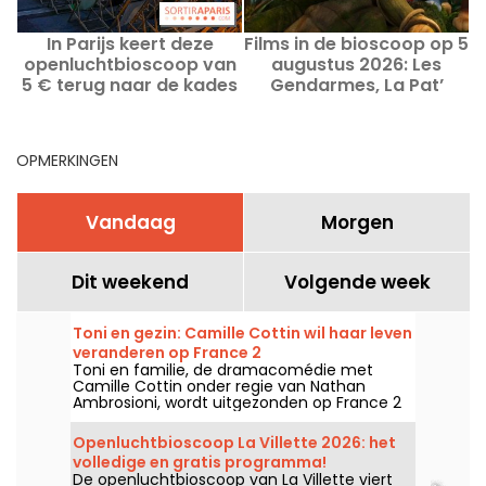
In Parijs keert deze
Films in de bioscoop op 5
openluchtbioscoop van
augustus 2026: Les
f
5 € terug naar de kades
Gendarmes, La Pat’
van de Seine, in een
Patrouille en Kyma
postkaartachtige
setting.
OPMERKINGEN
Vandaag
Morgen
Dit weekend
Volgende week
Toni en gezin: Camille Cottin wil haar leven
veranderen op France 2
Toni en familie, de dramacomédie met
Camille Cottin onder regie van Nathan
Ambrosioni, wordt uitgezonden op France 2
op 9 augustus 2026 om 21:10 uur.
Openluchtbioscoop La Villette 2026: het
volledige en gratis programma!
De openluchtbioscoop van La Villette viert