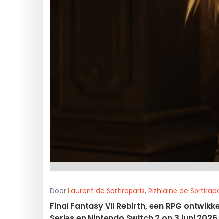
Door
Laurent de Sortiraparis
,
Rizhlaine de Sortirapa
Final Fantasy VII Rebirth, een RPG ontwikk
Series en Nintendo Switch 2 op 3 juni 2026