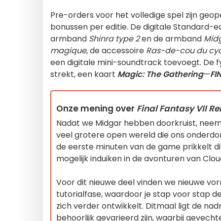
Pre-orders voor het volledige spel zijn geo
bonussen per editie. De digitale Standard-
armband
Shinra type 2
en de armband
Midg
magique
, de accessoire
Ras-de-cou du cycl
een digitale mini-soundtrack toevoegt. De f
strekt, een kaart
Magic: The Gathering
—
FI
Onze mening over
Final Fantasy VII Re
Nadat we Midgar hebben doorkruist, neemt
veel grotere open wereld die ons onderdo
de eerste minuten van de game prikkelt dit
mogelijk induiken in de avonturen van Clo
Voor dit nieuwe deel vinden we nieuwe vorm
tutorialfase, waardoor je stap voor stap de
zich verder ontwikkelt. Ditmaal ligt de n
behoorlijk gevarieerd zijn, waarbij geve