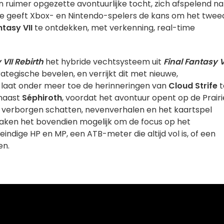
en ruimer opgezette avontuurlijke tocht, zich afspelend na
sie geeft Xbox- en Nintendo-spelers de kans om het twee
ntasy VII
te ontdekken, met verkenning, real-time
 VII Rebirth
het hybride vechtsysteem uit
Final Fantasy V
ategische bevelen, en verrijkt dit met nieuwe,
laat onder meer toe de herinneringen van
Cloud Strife
t
 naast
Séphiroth
, voordat het avontuur opent op de Prairi
 verborgen schatten, nevenverhalen en het kaartspel
aken het bovendien mogelijk om de focus op het
indige HP en MP, een ATB-meter die altijd vol is, of een
en.