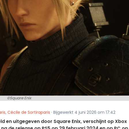
©Square Enix
ris
,
Cécile de Sortiraparis
· Bijgewerkt 4 juni 2026 om 17:42
eld en uitgegeven door Square Enix, verschijnt op Xbox
, na de release op PS5 op 29 februari 2024 en op PC op