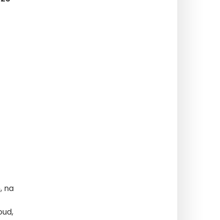
6
, na
oud,