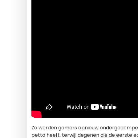
Zo worden gamers opnieuw ondergedompeld in
petto heeft, terwijl degenen die de eerste