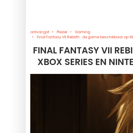
ontvangst
Plezier
Gaming
Final Fantasy VII Rebirth : de game beschikbaar op X
FINAL FANTASY VII RE
XBOX SERIES EN NINT