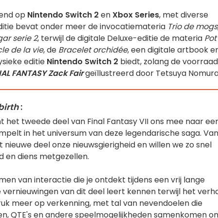
pend op
Nintendo Switch 2
en
Xbox Series
, met diverse
editie bevat onder meer de invocatiemateria
Trio de mogs
ar serie 2
, terwijl de digitale Deluxe-editie de materia
Pot
e de la vie
, de
Bracelet orchidée
, een digitale artbook e
ysieke editie
Nintendo Switch 2
biedt, zolang de voorraad
NAL FANTASY Zack Fair
geïllustreerd door Tetsuya Nomura
birth
:
 het tweede deel van Final Fantasy VII ons mee naar ee
mpelt in het universum van deze legendarische saga. Va
 nieuwe deel onze nieuwsgierigheid en willen we zo snel
ud en diens metgezellen.
en van interactie die je ontdekt tijdens een vrij lange
 vernieuwingen van dit deel leert kennen terwijl het verh
adruk meer op verkenning, met tal van nevendoelen die
chten, QTE's en andere speelmogelijkheden samenkomen o